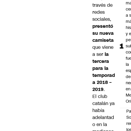
ma
través de
ce
redes
a 
sociales,
má
presentó
hi
su nueva
y e
camiseta
pe
su
que viene
co
a ser
la
fu
tercera
la
para la
es
temporad
de
a 2018 –
ne
2019
.
en
Me
El club
Or
catalán ya
había
Pa
adelantad
So
re
o en la
lo