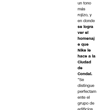
un tono
más
rojizo, y
en donde
se logra
ver el
homenaj
e que
Nike le
hace a la
Ciudad
de
Condal.
“Se
distingue
perfectam
ente el
grupo de
edificios