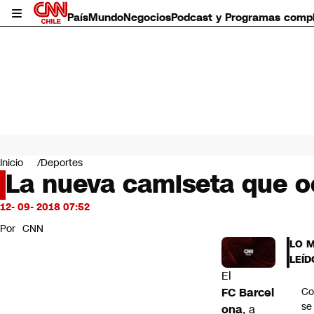
País
Mundo
Negocios
Podcast y Programas comp
País
Mundo
Inicio
Deportes
Negocios
La nueva camiseta que o
Deportes
Programas completos
12- 09- 2018 07:52
Cultura
Por
CNN
Servicios
LO 
Bits
LEÍD
CNN Data
El
CNN tiempo
FC Barcel
Co
Futuro 360
se
ona
, a
Opinión