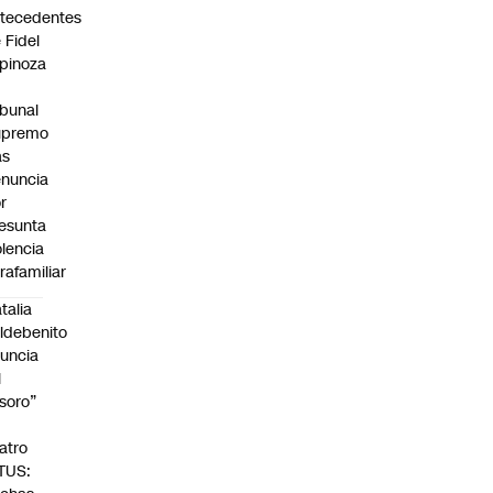
tecedentes
 Fidel
pinoza
ibunal
upremo
as
nuncia
r
esunta
olencia
trafamiliar
talia
ldebenito
uncia
l
soro”
n
atro
TUS: