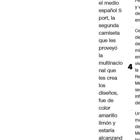
F
el medio
y 
español
S
d
port
, la
en
segunda
C
camiseta
de
que les
de
proveyó
mi
la
en
multinacio
vi
nal que
la
Re
les crea
Me
los
s
diseños,
in
fue de
de
color
U
amarillo
m
limón y
de
estaría
M
alcanzand
ja