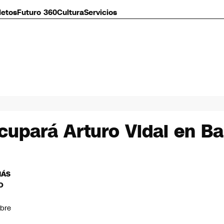
letos
Futuro 360
Cultura
Servicios
cupará Arturo Vidal en B
MÁS
O
bre