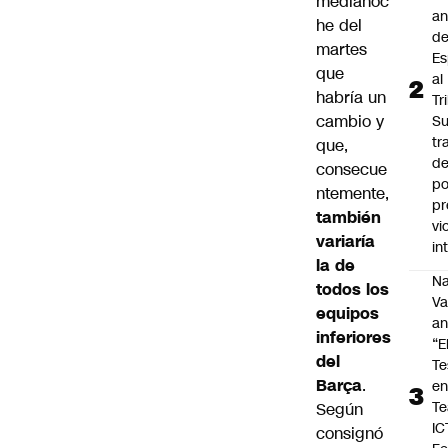
medianoc
an
he del
de
martes
Es
que
al
habría un
Tr
cambio y
S
tr
que,
de
consecue
po
ntemente,
pr
también
vi
variaría
in
la de
Na
todos los
Va
equipos
an
inferiores
“E
del
Te
Barça
.
e
Te
Según
IC
consignó