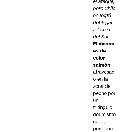
el ataque,
pero Chile
no logró
doblegar
a Corea
del Sur
El diseño
es de
color
salmón
atravesad
o en la
zona del
pecho por
un
triángulo
del mismo
color,
pero con