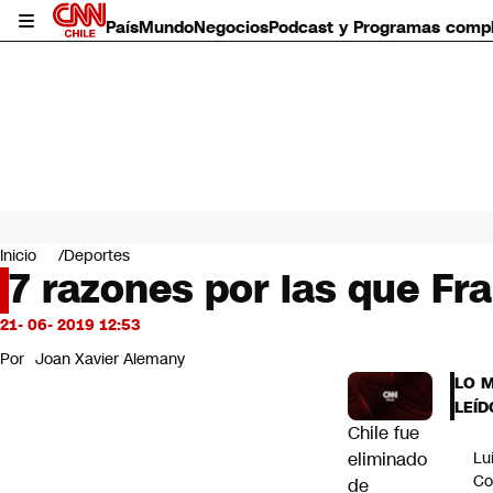
País
Mundo
Negocios
Podcast y Programas comp
País
Mundo
Inicio
Deportes
Negocios
7 razones por las que Fr
Deportes
Programas completos
21- 06- 2019 12:53
Cultura
Por
Joan Xavier Alemany
Servicios
LO 
Bits
LEÍD
CNN Data
Chile
fue
CNN tiempo
eliminado
Lu
Futuro 360
Co
de
Opinión