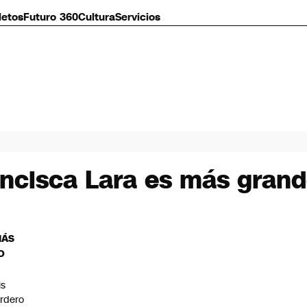
letos
Futuro 360
Cultura
Servicios
ancisca Lara es más grande
MÁS
O
is
rdero