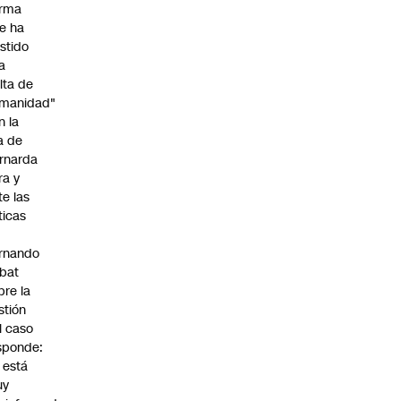
irma
e ha
istido
a
alta de
manidad"
n la
ja de
rnarda
ra y
te las
íticas
rnando
bat
bre la
stión
l caso
sponde:
l está
uy