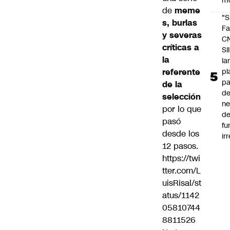
m
de
meme
"S
s, burlas
Fa
y severas
C
críticas
a
SII
la
la
pl
referente
pa
de la
de
selección
ne
por lo que
d
pasó
fu
desde los
ir
12 pasos.
https://twi
tter.com/L
uisRisal/st
atus/1142
05810744
8811526