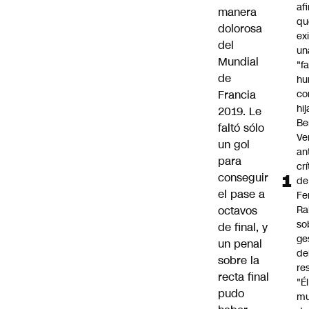
af
manera
qu
dolorosa
ex
del
un
Mundial
"f
de
hu
Francia
co
hi
2019
. Le
Be
faltó sólo
Ve
un gol
an
para
cr
conseguir
de
el pase a
Fe
octavos
Ra
so
de final, y
ge
un penal
de
sobre la
re
recta final
"É
pudo
m