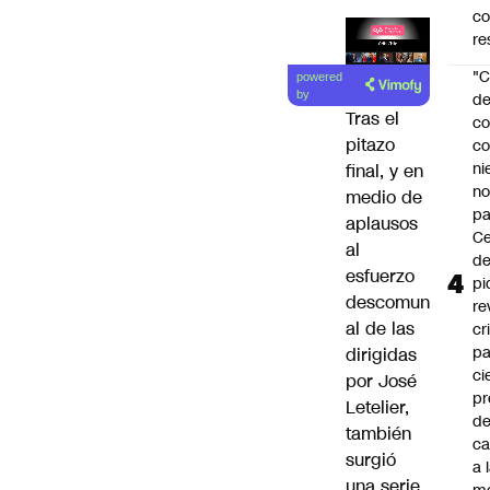
c
re
Lea el
"C
powered
artículo
by
d
Tras el
co
pitazo
co
ni
final, y
en
n
medio de
pa
aplausos
Ce
al
de
esfuerzo
pi
descomun
re
al
de las
cr
pa
dirigidas
ci
por José
pr
Letelier,
d
también
c
surgió
a 
una serie