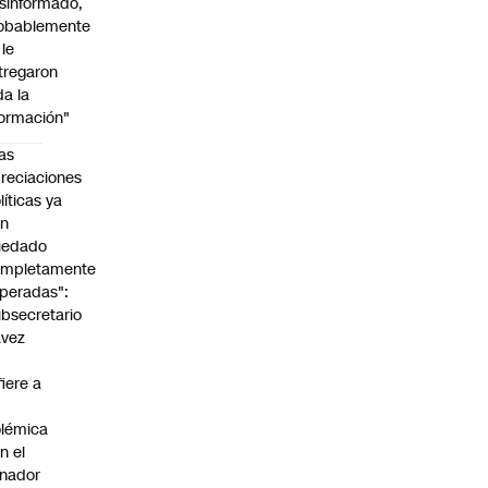
sinformado,
obablemente
 le
tregaron
da la
formación"
as
reciaciones
líticas ya
an
uedado
ompletamente
peradas":
bsecretario
avez
fiere a
lémica
n el
nador