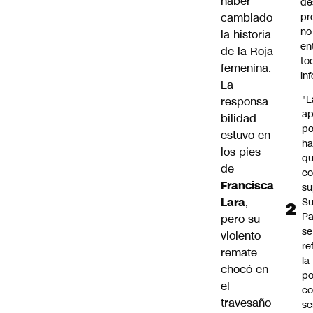
haber
de
cambiado
pr
no
la historia
en
de la Roja
to
femenina.
in
La
"L
responsa
ap
bilidad
po
estuvo en
h
los pies
q
de
c
Francisca
su
Lara
,
Su
P
pero
su
se
violento
re
remate
la
chocó en
po
el
co
travesaño
se