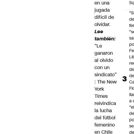
en una
Sq
jugada
"S
difícil de
d
olvidar.
fe
Lee
"s
sa
también:
po
“Le
Fe
ganaron
Li
al olvido
re
con un
di
sindicato”
d
: The New
Ca
Fl
York
ll
Times
a 
reivindica
"e
la lucha
d
del fútbol
po
femenino
se
en Chile
de