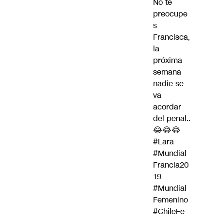
No te
preocupe
s
Francisca,
la
próxima
semana
nadie se
va
acordar
del penal..
😂😂😂
#Lara
#Mundial
Francia20
19
#Mundial
Femenino
#ChileFe