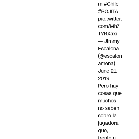
m
#Chile
#ROJITA
pic.twitter.
com/Mh7
TYRXaxi
— Jimmy
Escalona
(@escalon
amena)
June 21,
2019
Pero hay
cosas que
muchos
no saben
sobre la
jugadora
que,
frente a