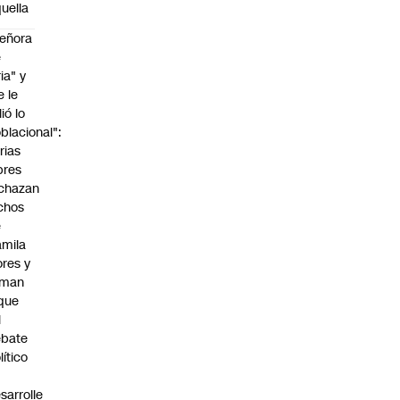
uella
eñora
e
ria" y
e le
lió lo
blacional":
rias
bres
chazan
chos
e
mila
ores y
aman
que
l
ebate
lítico
sarrolle