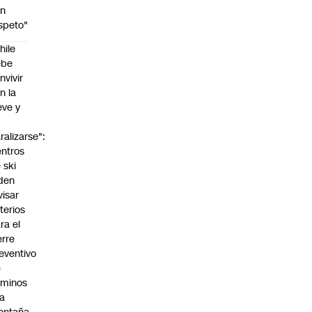
on
speto"
hile
ebe
nvivir
n la
eve y
o
ralizarse":
ntros
 ski
den
visar
iterios
ra el
erre
eventivo
e
aminos
la