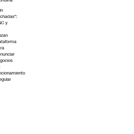
ontaña
in
chadas":
NC y
nzan
ataforma
ra
nunciar
gocios
e
ncionamiento
regular