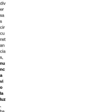
div
er
sa
s
cir
cu
nst
an
cia
s,
nu
nc
a
vi
o
la
luz
,
ha