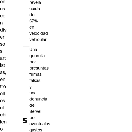
on
revela
es
caída
de
co
67%
n
en
div
velocidad
er
vehicular
so
Una
s
querella
art
por
ist
presuntas
as,
firmas
en
falsas
tre
y
una
ell
denuncia
os
del
el
Servel
chi
por
len
eventuales
o
gastos