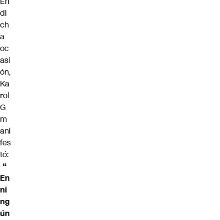
En
di
ch
a
oc
asi
ón,
Ka
rol
G
m
ani
fes
tó:
“
En
ni
ng
ún