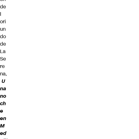
de
l
ori
un
do
de
La
Se
re
na,
U
na
no
ch
e
en
M
ed