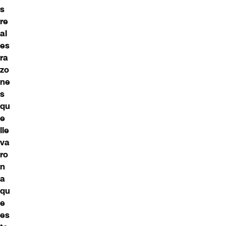
s
re
al
es
ra
zo
ne
s
qu
e
lle
va
ro
n
a
qu
e
es