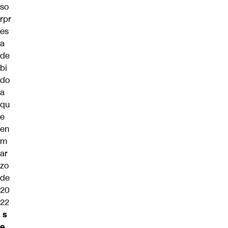
so
rpr
es
a
de
bi
do
a
qu
e
en
m
ar
zo
de
20
22
s
e