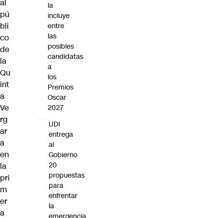
al
la
pú
incluye
bli
entre
las
co
posibles
de
candidatas
la
a
Qu
los
int
Premios
a
Oscar
Ve
2027
rg
UDI
ar
entrega
a
al
en
Gobierno
20
la
propuestas
pri
para
m
enfrentar
er
la
a
emergencia