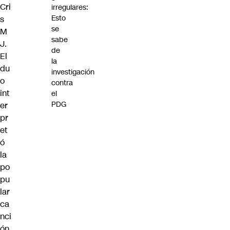
Cri
irregulares:
Esto
s
se
M
sabe
J
.
de
El
la
du
investigación
o
contra
int
el
PDG
er
pr
et
ó
la
po
pu
lar
ca
nci
ón