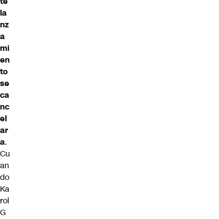
te
la
nz
a
mi
en
to
se
ca
nc
el
ar
a
.
Cu
an
do
Ka
rol
G