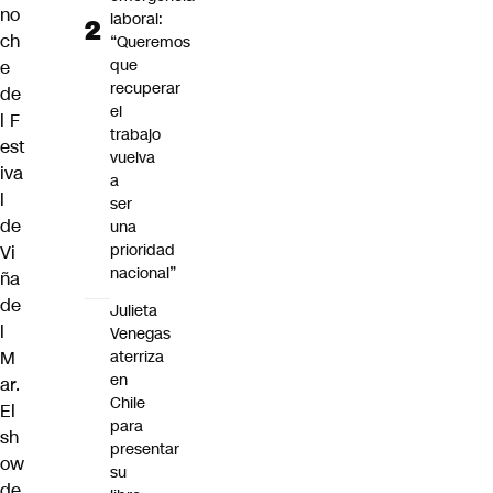
no
laboral:
ch
“Queremos
que
e
recuperar
de
el
l
F
trabajo
est
vuelva
iva
a
l
ser
de
una
prioridad
Vi
nacional”
ña
de
Julieta
l
Venegas
aterriza
M
en
ar
.
Chile
El
para
sh
presentar
ow
su
de