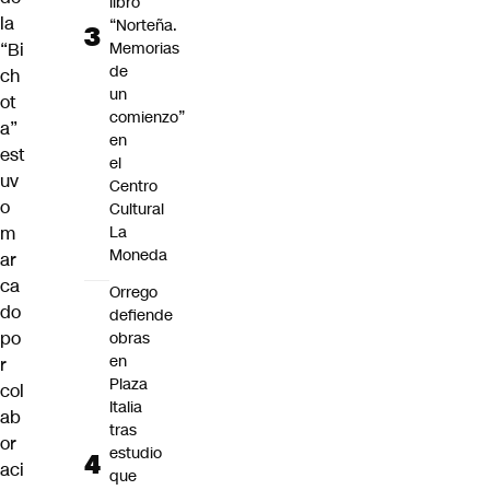
libro
la
“Norteña.
Memorias
“Bi
de
ch
un
ot
comienzo”
a”
en
est
el
uv
Centro
o
Cultural
La
m
Moneda
ar
ca
Orrego
do
defiende
po
obras
en
r
Plaza
col
Italia
ab
tras
or
estudio
aci
que