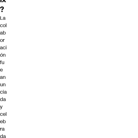
?
La
col
ab
or
aci
ón
fu
e
an
un
cia
da
y
cel
eb
ra
da