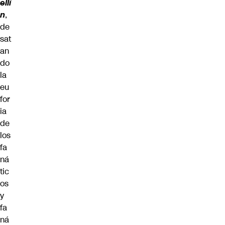
ellí
n
,
de
sat
an
do
la
eu
for
ia
de
los
fa
ná
tic
os
y
fa
ná