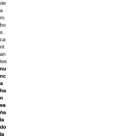
de
a
m
bo
s
ca
nt
an
tes
nu
nc
a
ha
n
se
ña
la
do
la