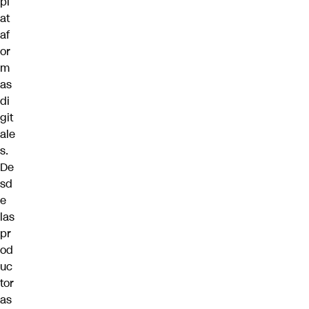
pl
at
af
or
m
as
di
git
ale
s.
De
sd
e
las
pr
od
uc
tor
as