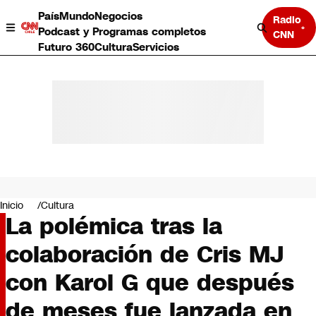
País
Mundo
Negocios
Radio
Podcast y Programas completos
CNN
Futuro 360
Cultura
Servicios
País
Mundo
Negocios
Inicio
Cultura
La polémica tras la
Deportes
Programas completos
colaboración de Cris MJ
Cultura
Servicios
con Karol G que después
Bits
CNN Data
de meses fue lanzada en
CNN tiempo