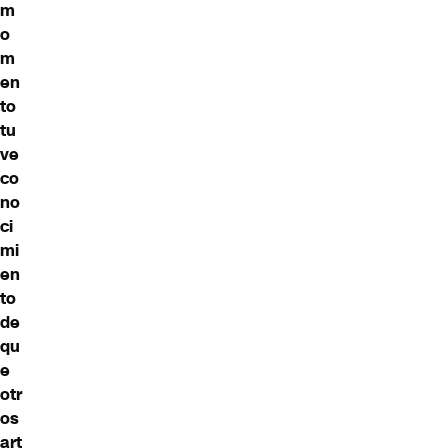
m
o
m
en
to
tu
ve
co
no
ci
mi
en
to
de
qu
e
otr
os
art