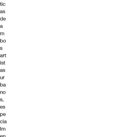
tic
as
de
a
m
bo
s
art
ist
as
ur
ba
no
s,
es
pe
cia
lm
en