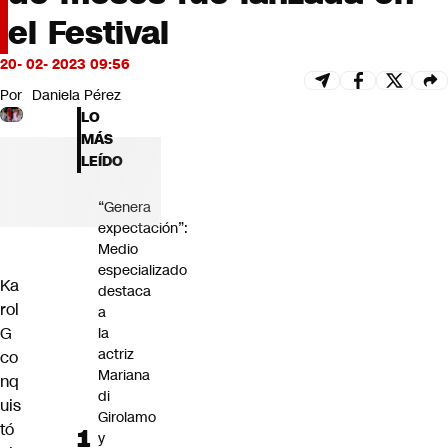
Futuro 360
el Festival
Opinión
20- 02- 2023 09:56
Por
Daniela Pérez
LO
MÁS
LEÍDO
“Genera
expectación”:
Medio
especializado
Ka
destaca
rol
a
G
la
actriz
co
Mariana
nq
di
uis
Girolamo
tó
y