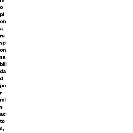
m
o
pl
en
a
re
sp
on
sa
bili
da
d
po
r
mi
s
ac
to
s,