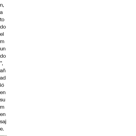
n,
a
to
do
el
m
un
do
”,
añ
ad
ió
en
su
m
en
saj
e.