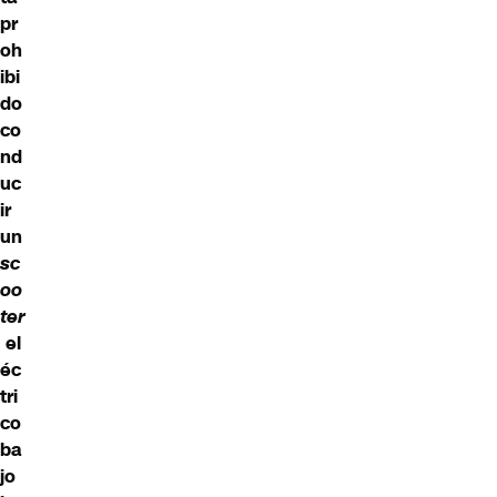
pr
oh
ibi
do
co
nd
uc
ir
un
sc
oo
ter
el
éc
tri
co
ba
jo