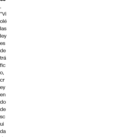
.
“Vi
olé
las
ley
es
de
trá
fic
o,
cr
ey
en
do
de
sc
ui
da