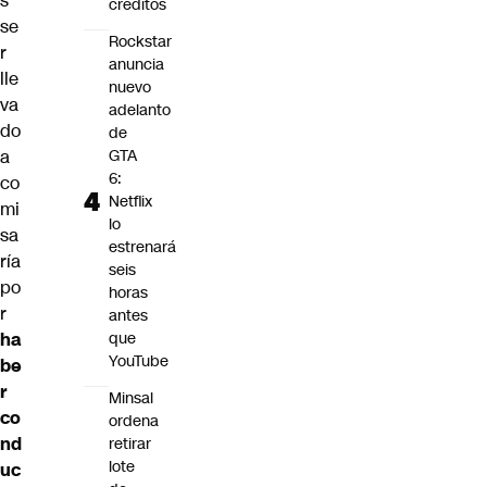
s
créditos
se
Rockstar
r
anuncia
lle
nuevo
va
adelanto
do
de
GTA
a
6:
co
Netflix
mi
lo
sa
estrenará
ría
seis
po
horas
r
antes
que
ha
YouTube
be
r
Minsal
co
ordena
nd
retirar
lote
uc