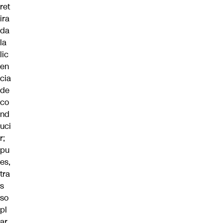
ret
ira
da
la
lic
en
cia
de
co
nd
uci
r;
pu
es,
tra
s
so
pl
ar