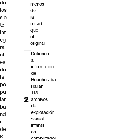
de
menos
los
de
la
sie
mitad
te
que
int
el
eg
original
ra
Detienen
nt
a
es
informático
de
de
la
Huechuraba:
po
Hallan
pu
113
lar
archivos
de
ba
explotación
nd
sexual
a
infantil
de
en
K-
computador