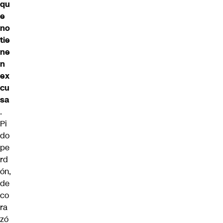
qu
e
no
tie
ne
n
ex
cu
sa
.
Pi
do
pe
rd
ón,
de
co
ra
zó