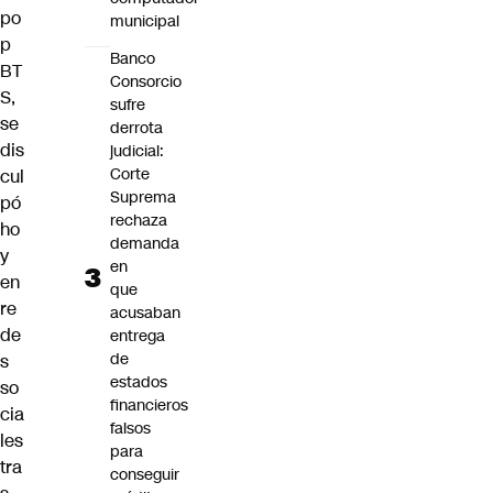
po
municipal
p
Banco
BT
Consorcio
S
,
sufre
se
derrota
dis
judicial:
Corte
cul
Suprema
pó
rechaza
ho
demanda
y
en
en
que
re
acusaban
de
entrega
de
s
estados
so
financieros
cia
falsos
les
para
tra
conseguir