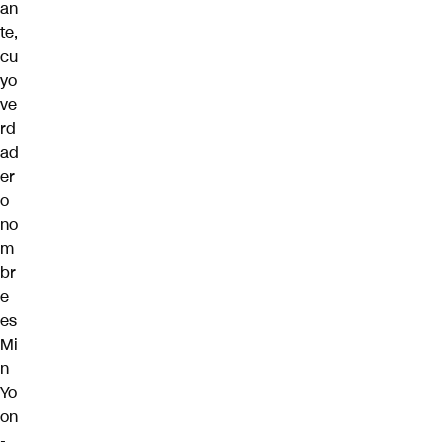
an
te,
cu
yo
ve
rd
ad
er
o
no
m
br
e
es
Mi
n
Yo
on
-