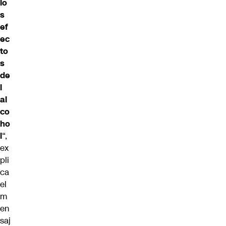
lo
s
ef
ec
to
s
de
l
al
co
ho
l
“,
ex
pli
ca
el
m
en
saj