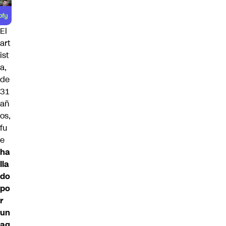
El
art
ist
a,
de
31
añ
os,
fu
e
ha
lla
do
po
r
un
ag