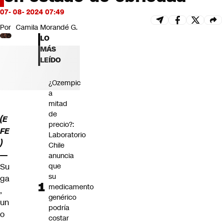
Futuro 360
07- 08- 2024 07:49
Opinión
Por
Camila Morandé G.
LO
MÁS
LEÍDO
¿Ozempic
a
mitad
de
(E
precio?:
FE
Laboratorio
)
Chile
—
anuncia
que
Su
su
ga
medicamento
,
genérico
un
podría
o
costar