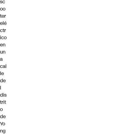
sc
oo
ter
elé
ctr
ico
en
un
a
cal
le
de
l
dis
trit
o
de
Yo
ng