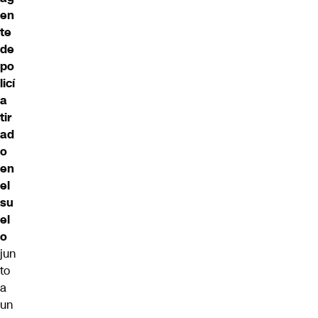
en
te
de
po
licí
a
tir
ad
o
en
el
su
el
o
jun
to
a
un