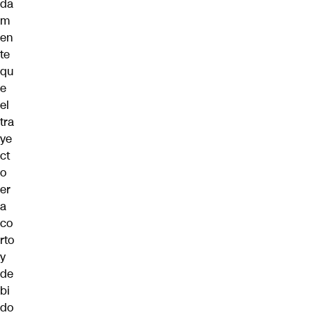
da
m
en
te
qu
e
el
tra
ye
ct
o
er
a
co
rto
y
de
bi
do