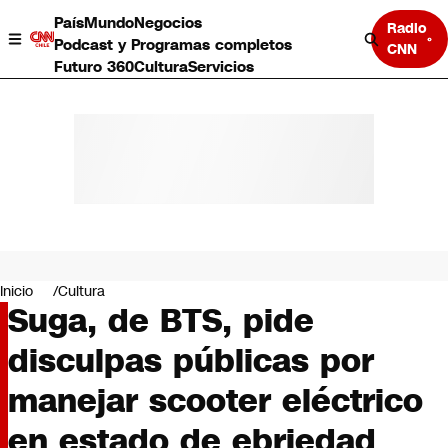
País
Mundo
Negocios
Radio
Podcast y Programas completos
CNN
Futuro 360
Cultura
Servicios
País
Mundo
Negocios
Inicio
Cultura
Suga, de BTS, pide
Deportes
Programas completos
disculpas públicas por
Cultura
Servicios
manejar scooter eléctrico
Bits
CNN Data
en estado de ebriedad
CNN tiempo