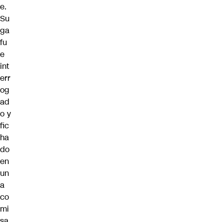
e.
Su
ga
fu
e
int
err
og
ad
o y
fic
ha
do
en
un
a
co
mi
sa