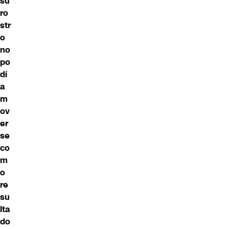
su
ro
str
o
no
po
dí
a
m
ov
er
se
co
m
o
re
su
lta
do