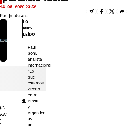
Futuro 360
14- 06- 2022 23:52
Opinión
Por
jmaturana
LO
MÁS
LEÍDO
Raúl
Sohr,
analista
internacional:
"Lo
que
estamos
viendo
entre
Brasil
y
(
C
Argentina
NN
es
) –
un