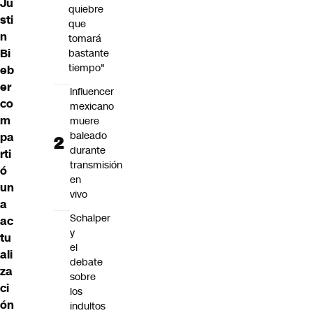
Ju
quiebre
sti
que
n
tomará
Bi
bastante
tiempo"
eb
er
Influencer
co
mexicano
m
muere
baleado
pa
durante
rti
transmisión
ó
en
un
vivo
a
Schalper
ac
y
tu
el
ali
debate
za
sobre
ci
los
ón
indultos