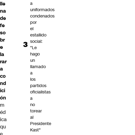
lle
a
uniformados
na
condenados
de
por
fe
el
so
estallido
br
social:
e
"Le
la
hago
un
rar
llamado
a
a
co
los
nd
partidos
ici
oficialistas
ón
a
m
no
torear
éd
al
ica
Presidente
qu
Kast"
e