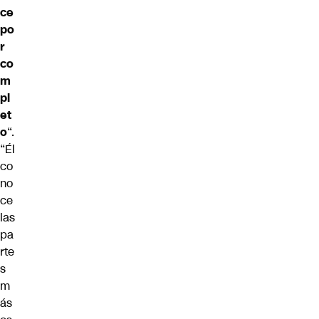
ce
po
r
co
m
pl
et
o
“.
“Él
co
no
ce
las
pa
rte
s
m
ás