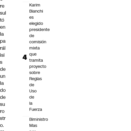
Karim
re
Bianchi
sul
es
tó
elegido
en
presidente
la
de
pa
comisión
rál
mixta
que
isi
tramita
s
proyecto
de
sobre
un
Reglas
la
de
do
Uso
de
de
la
su
Fuerza
ro
str
Biministro
o.
Mas