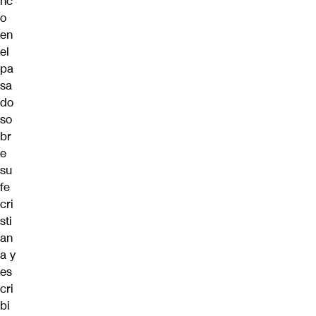
nc
o
en
el
pa
sa
do
so
br
e
su
fe
cri
sti
an
a y
es
cri
bi