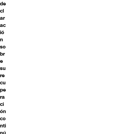
de
cl
ar
ac
ió
n
so
br
e
su
re
cu
pe
ra
ci
ón
co
nti
nú