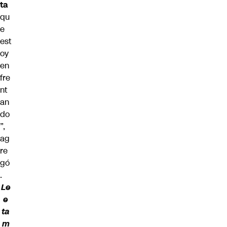
ta
qu
e
est
oy
en
fre
nt
an
do
”,
ag
re
gó
.
Le
e
ta
m