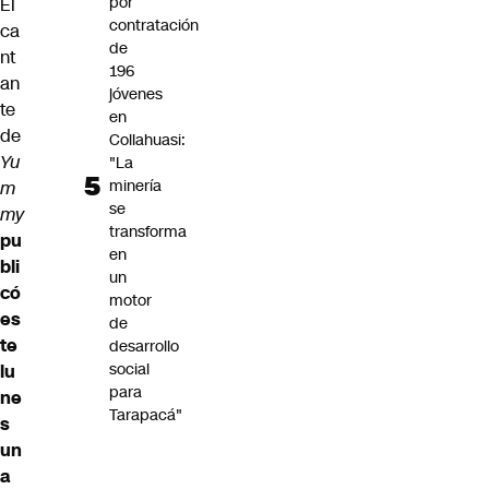
por
El
contratación
ca
de
nt
196
an
jóvenes
te
en
de
Collahuasi:
Yu
"La
minería
m
se
my
transforma
pu
en
bli
un
có
motor
es
de
te
desarrollo
social
lu
para
ne
Tarapacá"
s
un
a