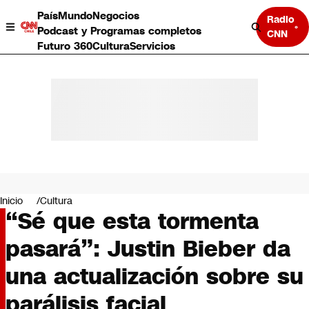
País
Mundo
Negocios
Radio
Podcast y Programas completos
CNN
Futuro 360
Cultura
Servicios
País
Mundo
Negocios
Inicio
Cultura
“Sé que esta tormenta
Deportes
Programas completos
pasará”: Justin Bieber da
Cultura
Servicios
una actualización sobre su
Bits
CNN Data
parálisis facial
CNN tiempo