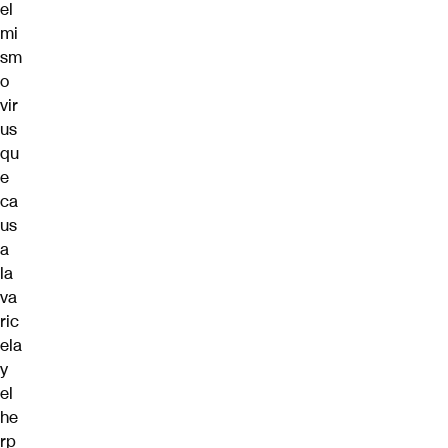
el
mi
sm
o
vir
us
qu
e
ca
us
a
la
va
ric
ela
y
el
he
rp