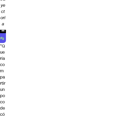
ye
ct
ori
a
“Q
ue
ría
co
m
pa
rtir
un
po
co
de
có