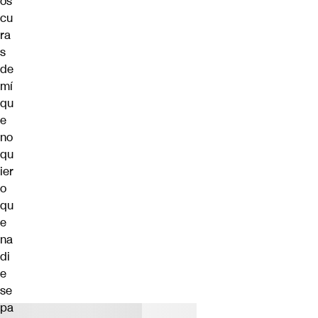
os
cu
ra
s
de
mí
qu
e
no
qu
ier
o
qu
e
na
di
e
se
pa