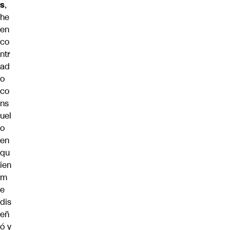
s
,
he
en
co
ntr
ad
o
co
ns
uel
o
en
qu
ien
m
e
dis
eñ
ó y