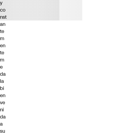
y
co
nst
an
te
m
en
te
m
e
da
la
bi
en
ve
ni
da
a
su