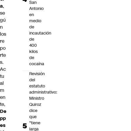
San
a
,
Antonio
se
en
gú
medio
n
de
incautación
los
de
re
400
po
kilos
rte
de
s.
cocaína
Ac
Revisión
tu
del
al
estatuto
m
administrativo:
en
Ministro
te,
Quiroz
dice
De
que
pp
"tiene
es
larga