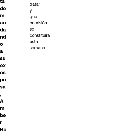
tá
data"
de
y
m
que
an
comisión
se
da
constituirá
nd
esta
o
semana
a
su
ex
es
po
sa
,
A
m
be
r
He