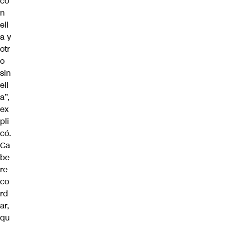
co
n
ell
a y
otr
o
sin
ell
a”,
ex
pli
có.
Ca
be
re
co
rd
ar,
qu