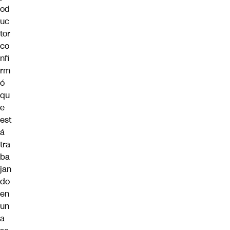
od
uc
tor
co
nfi
rm
ó
qu
e
est
á
tra
ba
jan
do
en
un
a