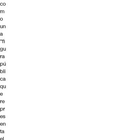
co
m
o
un
a
“fi
gu
ra
pú
bli
ca
qu
e
re
pr
es
en
ta
el