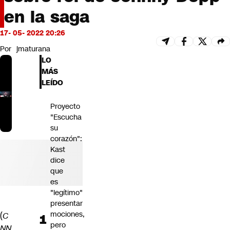
Futuro 360
en la saga
Opinión
17- 05- 2022 20:26
Por
jmaturana
LO
MÁS
LEÍDO
Proyecto
"Escucha
su
corazón":
Kast
dice
que
es
"legítimo"
presentar
mociones,
(
C
pero
NN