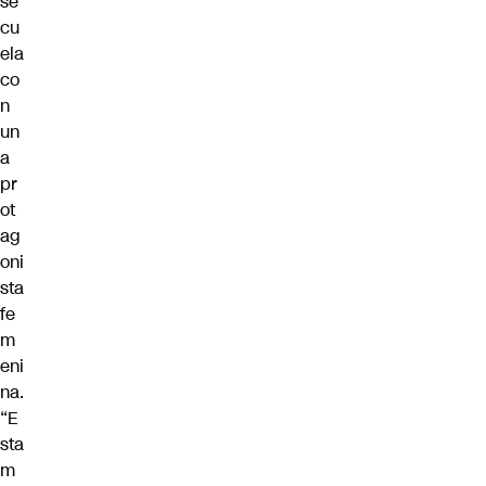
se
cu
ela
co
n
un
a
pr
ot
ag
oni
sta
fe
m
eni
na.
“E
sta
m