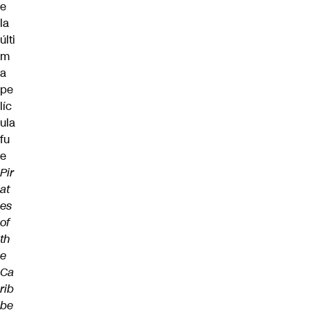
e
la
últi
m
a
pe
líc
ula
fu
e
Pir
at
es
of
th
e
Ca
rib
be