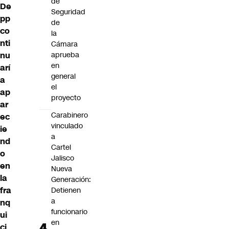
de
De
Seguridad
pp
de
co
la
nti
Cámara
nu
aprueba
en
arí
general
a
el
ap
proyecto
ar
Carabinero
ec
vinculado
ie
a
nd
Cartel
o
Jalisco
en
Nueva
la
Generación:
fra
Detienen
a
nq
funcionario
ui
en
ci