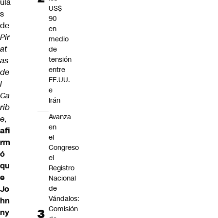
ula
US$
s
90
de
en
Pir
medio
at
de
tensión
as
entre
de
EE.UU.
l
e
Ca
Irán
rib
Avanza
e
,
en
afi
el
rm
Congreso
ó
el
qu
Registro
e
Nacional
Jo
de
Vándalos:
hn
Comisión
ny