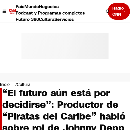
País
Mundo
Negocios
Radio
Podcast y Programas completos
CNN
Futuro 360
Cultura
Servicios
País
Mundo
Negocios
Inicio
Cultura
“El futuro aún está por
Deportes
Programas completos
decidirse”: Productor de
Cultura
Servicios
“Piratas del Caribe” habló
Bits
CNN Data
sobre rol de Johnny Depp
CNN tiempo