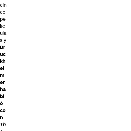
cin
co
pe
líc
ula
s y
Br
uc
kh
ei
m
er
ha
bl
ó
co
n
Th