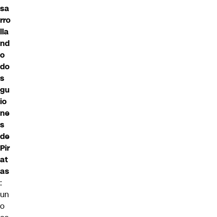
sa
rro
lla
nd
o
do
s
gu
io
ne
s
de
Pir
at
as
:
un
o