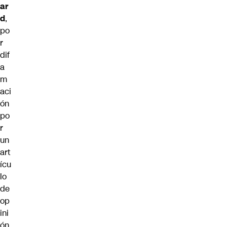
ar
d
,
po
r
dif
a
m
aci
ón
po
r
un
art
ícu
lo
de
op
ini
ón