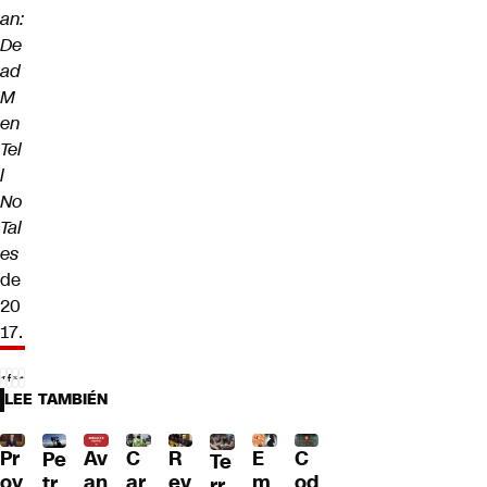
an:
De
ad
M
en
Tel
l
No
Tal
es
de
20
17.
LEE TAMBIÉN
Pr
Av
C
R
E
C
Pe
Te
oy
an
ar
ev
m
od
tr
rr