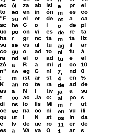
ec
za
ab
isi
pr
el
ól
e
to
en
in
ón
es
co
eo
m
"E
el
er
de
a
ca
su
ot
sc
C
o
l
de
pi
be
o
uc
on
vi
es
re
ta
po
de
ha
gr
nc
ta
ta
liz
r
m
su
es
ul
tu
il
ar
se
ag
co
o
ad
to
fu
á
gu
ni
ra
el
o
ad
e
el
nd
tu
zó
R
a
mi
co
10
a
d
n"
eg
C
ni
nd
0
se
7,
:
ist
ar
st
en
%
m
4
K
ro
te
ra
ad
de
an
de
as
N
l
tiv
a
su
a
ja
t
ac
Ja
o:
po
s
co
al
di
io
lis
Mi
r
ut
ns
m
ce
na
co
ni
vu
ili
ec
en
qu
l
N
st
ln
da
ut
os
e
de
ue
ro
er
de
iv
11
es
Vá
va
Q
ar
s
a
1