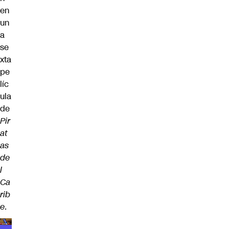
en
un
a
se
xta
pe
líc
ula
de
Pir
at
as
de
l
Ca
rib
e
.