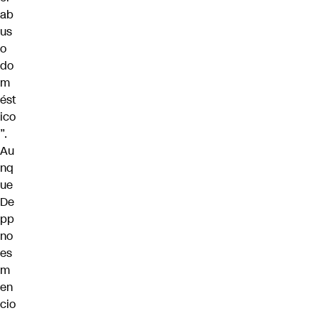
ab
us
o
do
m
ést
ico
”.
Au
nq
ue
De
pp
no
​​es
m
en
cio