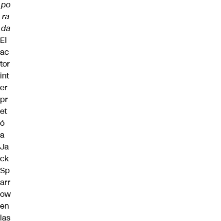
po
ra
da
El
ac
tor
int
er
pr
et
ó
a
Ja
ck
Sp
arr
ow
en
las