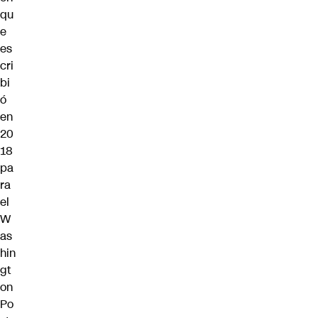
qu
e
es
cri
bi
ó
en
20
18
pa
ra
el
W
as
hin
gt
on
Po