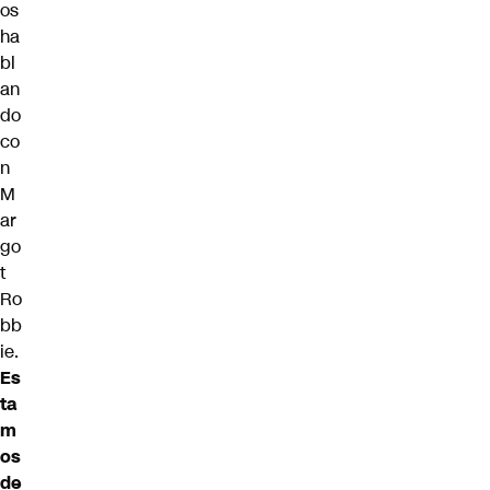
os
ha
bl
an
do
co
n
M
ar
go
t
Ro
bb
ie.
Es
ta
m
os
de