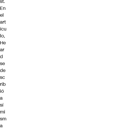
st.
En
el
art
ícu
lo,
He
ar
d
se
de
sc
rib
ió
a
sí
mi
sm
a