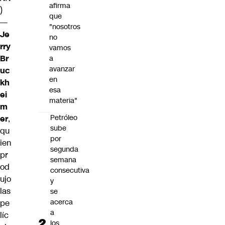
afirma
)
que
—
"nosotros
Je
no
rry
vamos
Br
a
avanzar
uc
en
kh
esa
ei
materia"
m
Petróleo
er
,
sube
qu
por
ien
segunda
pr
semana
od
consecutiva
ujo
y
las
se
acerca
pe
a
líc
los