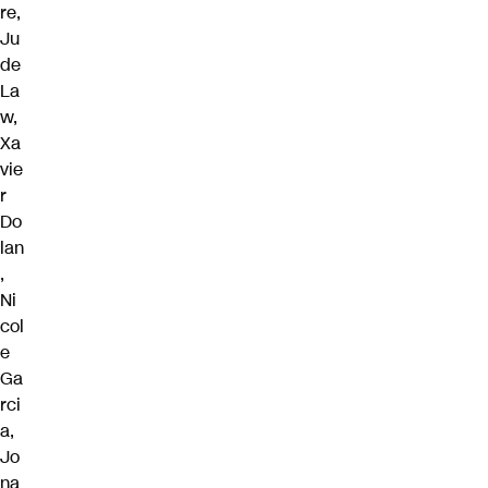
re,
Ju
de
La
w,
Xa
vie
r
Do
lan
,
Ni
col
e
Ga
rci
a,
Jo
na