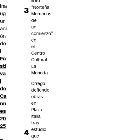
libro
ina
“Norteña.
ug
Memorias
de
ur
un
aci
comienzo”
ón
en
de
el
l
Centro
Fe
Cultural
sti
La
Moneda
va
l
Orrego
de
defiende
Ca
obras
nn
en
Plaza
es
Italia
20
tras
25
estudio
.
que