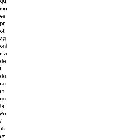
qu
ien
es
pr
ot
ag
oni
sta
de
l
do
cu
m
en
tal
Pu
t
Yo
ur