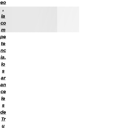
eo
,
la
co
m
pe
te
nc
ia,
lo
s
ar
an
ce
le
s
de
Tr
u