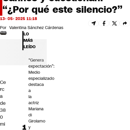
Futuro 360
“¿Por qué este silencio?”
Opinión
13- 05- 2025 11:18
Por
Valentina Sánchez Cárdenas
LO
MÁS
LEÍDO
“Genera
expectación”:
Medio
especializado
Ce
destaca
rc
a
a
la
de
actriz
Mariana
38
di
0
Girolamo
mi
y