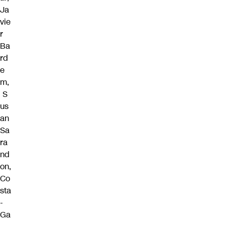
Ja
vie
r
Ba
rd
e
m,
S
us
an
Sa
ra
nd
on,
Co
sta
-
Ga