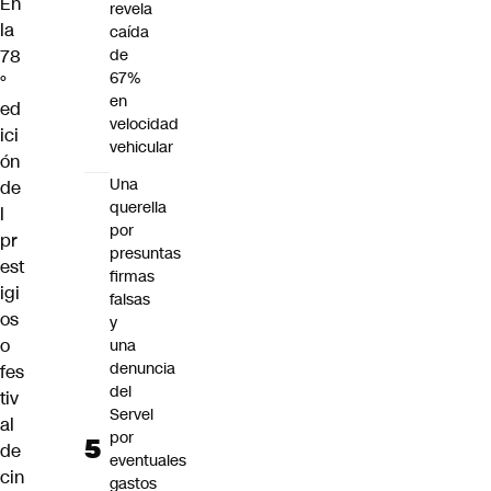
En
revela
la
caída
78
de
67%
°
en
ed
velocidad
ici
vehicular
ón
Una
de
querella
l
por
pr
presuntas
est
firmas
igi
falsas
os
y
o
una
denuncia
fes
del
tiv
Servel
al
por
de
eventuales
cin
gastos