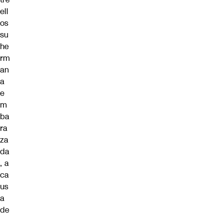
ell
os
su
he
rm
an
a
e
m
ba
ra
za
da
, a
ca
us
a
de