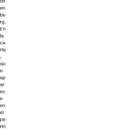
on
en
be
rg.
En
la
ca
rta
,
qu
e
ap
ar
ec
e
en
el
pe
rió