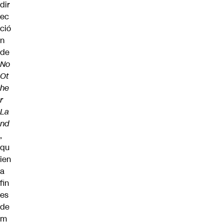
dir
ec
ció
n
de
No
Ot
he
r
La
nd
,
qu
ien
a
fin
es
de
m