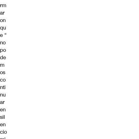
rm
ar
on
qu
e “
no
po
de
m
os
co
nti
nu
ar
en
sil
en
cio