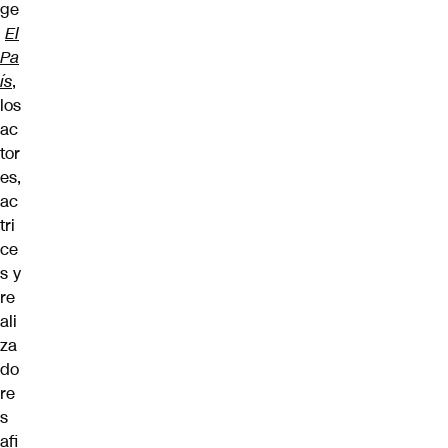
ge
El
Pa
ís
,
los
ac
tor
es,
ac
tri
ce
s y
re
ali
za
do
re
s
afi