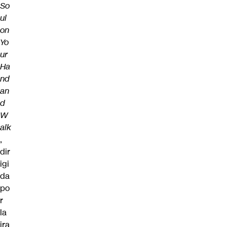
So
ul
on
Yo
ur
Ha
nd
an
d
W
alk
,
dir
igi
da
po
r
la
ira