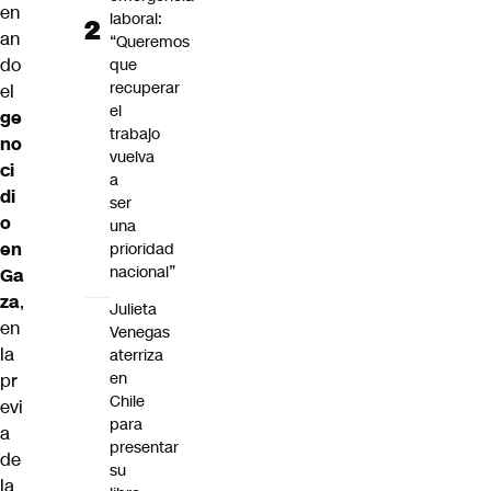
en
laboral:
an
“Queremos
do
que
recuperar
el
el
ge
trabajo
no
vuelva
ci
a
di
ser
o
una
en
prioridad
nacional”
Ga
za
,
Julieta
en
Venegas
la
aterriza
en
pr
Chile
evi
para
a
presentar
de
su
la