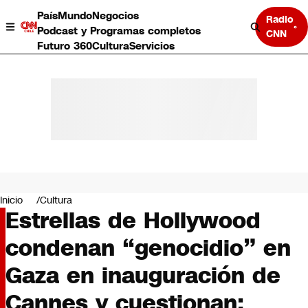
País
Mundo
Negocios
Radio
Podcast y Programas completos
CNN
Futuro 360
Cultura
Servicios
País
Mundo
Negocios
Inicio
Cultura
Estrellas de Hollywood
Deportes
Programas completos
condenan “genocidio” en
Cultura
Servicios
Gaza en inauguración de
Bits
CNN Data
Cannes y cuestionan:
CNN tiempo