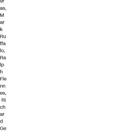
vr
as,
M
ar
k
Ru
ffa
lo,
Ra
lp
h
Fie
nn
es,
Ri
ch
ar
d
Ge