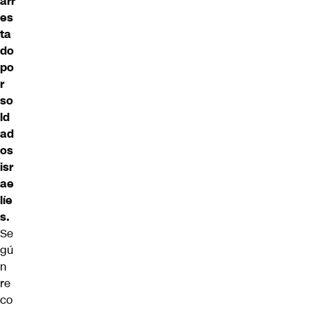
arr
es
ta
do
po
r
so
ld
ad
os
isr
ae
líe
s.
Se
gú
n
re
co