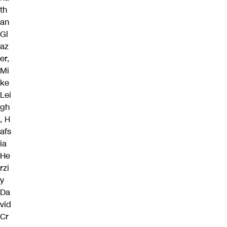
th
an
Gl
az
er,
Mi
ke
Lei
gh
, H
afs
ia
He
rzi
y
Da
vid
Cr