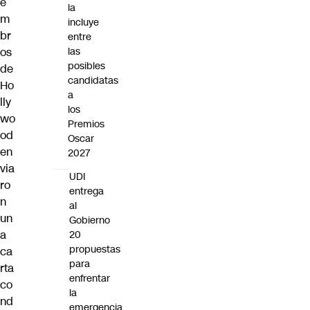
e
la
m
incluye
br
entre
os
las
posibles
de
candidatas
Ho
a
lly
los
wo
Premios
od
Oscar
en
2027
via
UDI
ro
entrega
n
al
un
Gobierno
a
20
propuestas
ca
para
rta
enfrentar
co
la
nd
emergencia