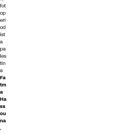
fot
op
eri
od
ist
a
pa
les
tin
a
Fa
tm
a
Ha
ss
ou
na
,