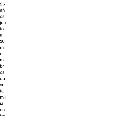
25
añ
os
jun
to
a
10
mi
e
m
br
os
de
su
fa
mil
ia,
en
tre