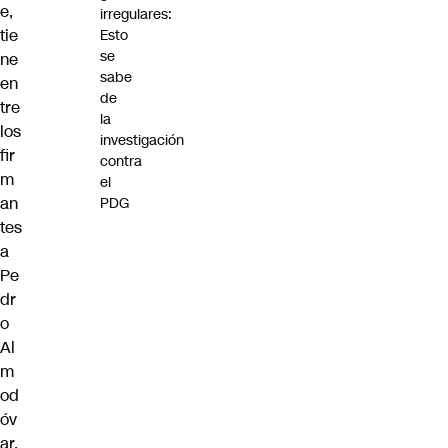
e,
irregulares:
tie
Esto
se
ne
sabe
en
de
tre
la
los
investigación
fir
contra
m
el
an
PDG
tes
a
Pe
dr
o
Al
m
od
óv
ar,