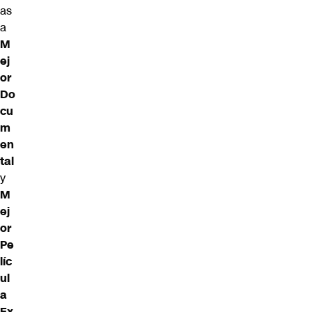
as
a
M
ej
or
Do
cu
m
en
tal
y
M
ej
or
Pe
líc
ul
a
Ex