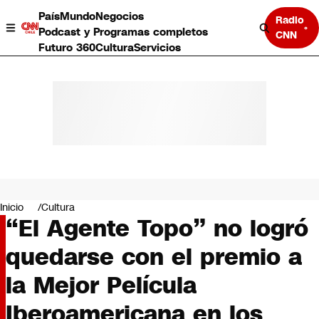
País
Mundo
Negocios
Radio
Podcast y Programas completos
CNN
Futuro 360
Cultura
Servicios
País
Mundo
Negocios
Inicio
Cultura
“El Agente Topo” no logró
Deportes
Programas completos
quedarse con el premio a
Cultura
Servicios
la Mejor Película
Bits
CNN Data
Iberoamericana en los
CNN tiempo