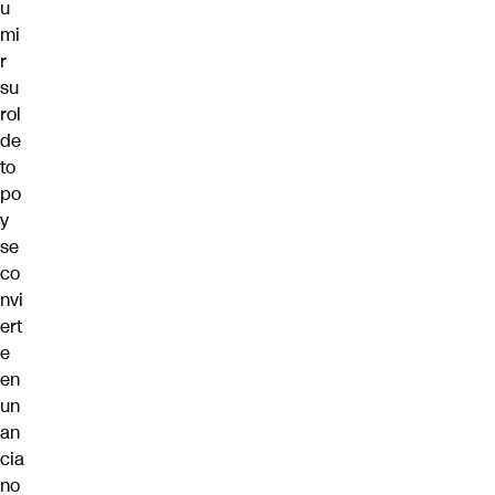
u
mi
r
su
rol
de
to
po
y
se
co
nvi
ert
e
en
un
an
cia
no