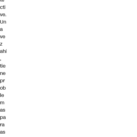
cti
ve.
Un
a
ve
z
ahí
,
tie
ne
pr
ob
le
m
as
pa
ra
as