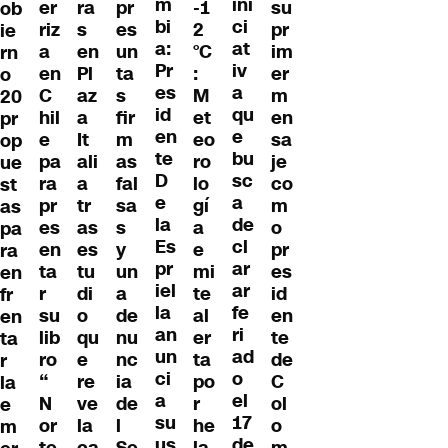
m
ini
er
ra
pr
-1
su
ob
bi
ci
riz
s
es
2
pr
ie
a:
at
a
en
un
°C
im
rn
Pr
iv
en
Pl
ta
:
er
o
es
a
C
az
s
M
m
20
id
qu
hil
a
fir
et
en
pr
en
e
e
It
m
eo
sa
op
te
bu
pa
ali
as
ro
je
ue
D
sc
ra
a
fal
lo
co
st
e
a
pr
tr
sa
gí
m
as
la
de
es
as
s
a
o
pa
Es
cl
en
es
y
e
pr
ra
pr
ar
ta
tu
un
mi
es
en
iel
ar
r
di
a
te
id
fr
la
fe
su
o
de
al
en
en
an
ri
lib
qu
nu
er
te
ta
un
ad
ro
e
nc
ta
de
r
ci
o
“
re
ia
po
C
la
a
el
N
ve
de
r
ol
e
su
17
or
la
l
he
o
m
us
de
te
ca
Se
la
m