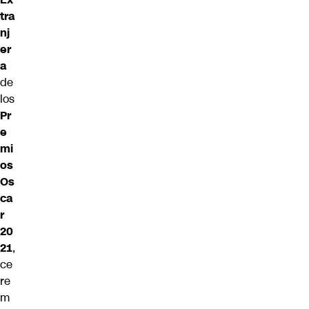
tra
nj
er
a
de
los
Pr
e
mi
os
Os
ca
r
20
21
,
ce
re
m