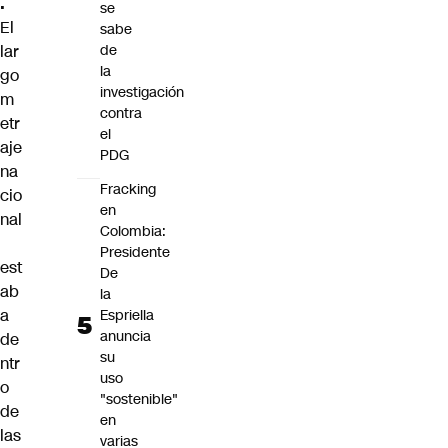
.
se
El
sabe
lar
de
la
go
investigación
m
contra
etr
el
aje
PDG
na
Fracking
cio
en
nal
Colombia:
Presidente
est
De
ab
la
a
Espriella
anuncia
de
su
ntr
uso
o
"sostenible"
de
en
las
varias