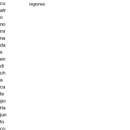
cu
regiones
atr
o
no
mi
na
da
s
en
di
ch
a
ca
te
go
ría
jun
to
co