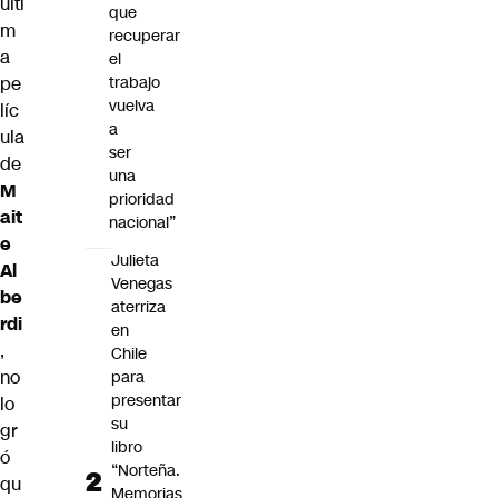
últi
que
m
recuperar
a
el
pe
trabajo
vuelva
líc
a
ula
ser
de
una
M
prioridad
ait
nacional”
e
Julieta
Al
Venegas
be
aterriza
rdi
en
,
Chile
no
para
presentar
lo
su
gr
libro
ó
“Norteña.
qu
Memorias