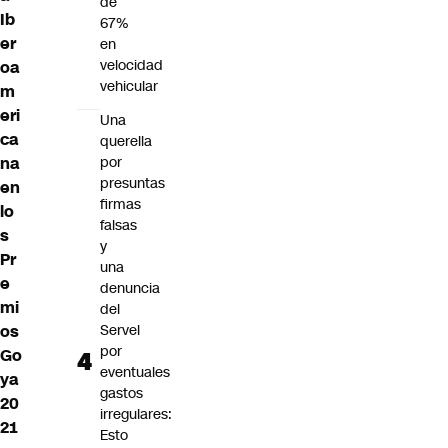
de
Ib
67%
er
en
velocidad
oa
vehicular
m
eri
Una
ca
querella
na
por
presuntas
en
firmas
lo
falsas
s
y
Pr
una
e
denuncia
mi
del
os
Servel
por
Go
eventuales
ya
gastos
20
irregulares:
21
Esto