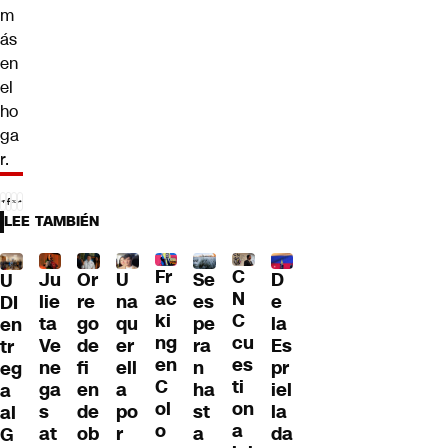
m
ás
en
el
ho
ga
r.
LEE TAMBIÉN
Fr
C
Ju
Or
U
Se
D
U
ac
N
lie
re
na
es
e
DI
ki
C
ta
go
qu
pe
la
en
ng
cu
Ve
de
er
ra
Es
tr
en
es
ne
fi
ell
n
pr
eg
C
ti
ga
en
a
ha
iel
a
ol
on
s
de
po
st
la
al
o
a
at
ob
r
a
da
G