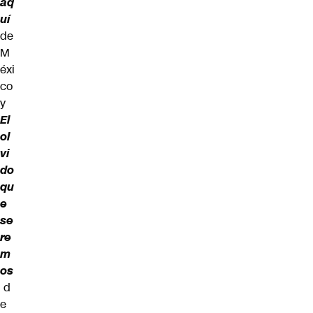
aq
uí
de
M
éxi
co
y
El
ol
vi
do
qu
e
se
re
m
os
d
e