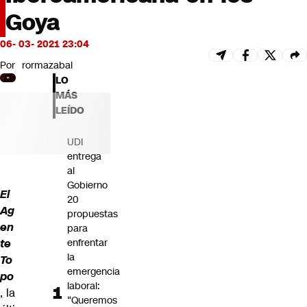
Futuro 360
Goya
Opinión
06- 03- 2021 23:04
Por
rormazabal
LO
MÁS
LEÍDO
UDI
entrega
al
Gobierno
El
20
Ag
propuestas
en
para
te
enfrentar
la
To
emergencia
po
laboral:
, la
“Queremos