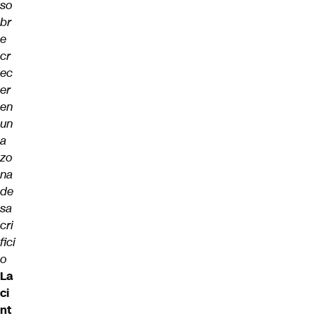
so
br
e
cr
ec
er
en
un
a
zo
na
de
sa
cri
fici
o
La
ci
nt