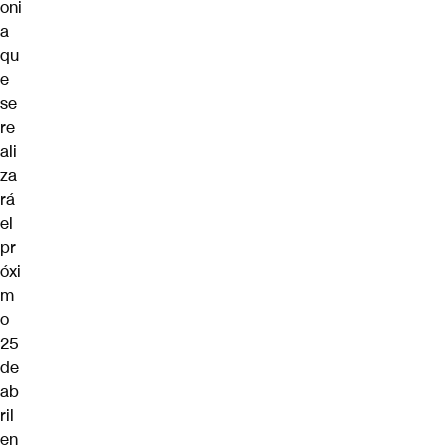
oni
a
qu
e
se
re
ali
za
rá
el
pr
óxi
m
o
25
de
ab
ril
en