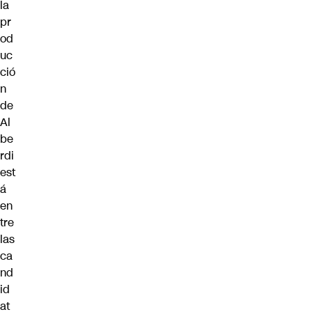
la
pr
od
uc
ció
n
de
Al
be
rdi
est
á
en
tre
las
ca
nd
id
at