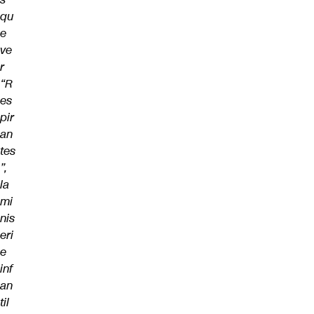
qu
e
ve
r
“R
es
pir
an
tes
”,
la
mi
nis
eri
e
inf
an
til