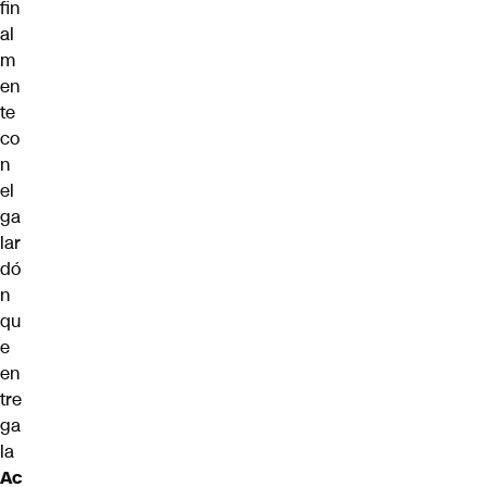
fin
al
m
en
te
co
n
el
ga
lar
dó
n
qu
e
en
tre
ga
la
Ac