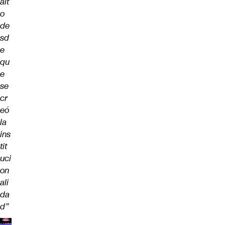
alt
o
de
sd
e
qu
e
se
cr
eó
la
ins
tit
uci
on
ali
da
d”