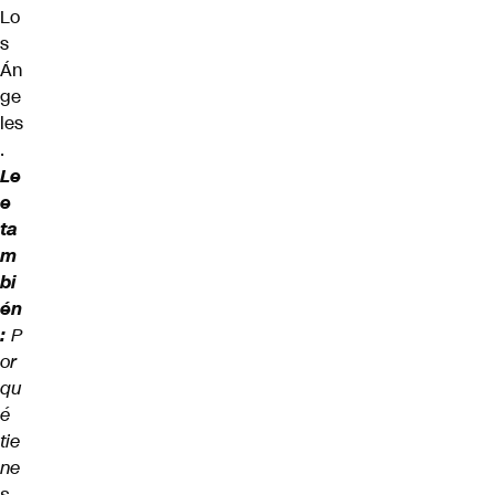
Lo
s
Án
ge
les
.
Le
e
ta
m
bi
én
:
P
or
qu
é
tie
ne
s