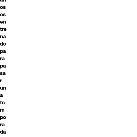
os
es
en
tre
na
do
pa
ra
pa
sa
r
un
a
te
m
po
ra
da