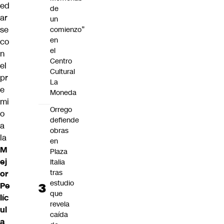
ed
de
ar
un
se
comienzo”
en
co
el
n
Centro
el
Cultural
pr
La
e
Moneda
mi
Orrego
o
defiende
a
obras
la
en
M
Plaza
ej
Italia
tras
or
estudio
Pe
que
líc
revela
ul
caída
a