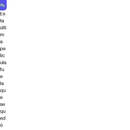
Es
ta
últi
m
a
pe
líc
ula
fu
e
la
qu
e
se
qu
ed
ó