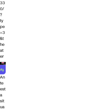
33
0/
?
ty
pe
=3
&t
he
at
er
An
te
est
a
sit
ua