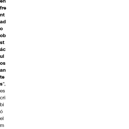
en
fre
nt
ad
o
ob
st
ác
ul
os
an
te
s
“,
es
cri
bi
ó
el
m