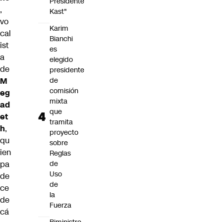
Presidente
,
Kast"
vo
Karim
cal
Bianchi
ist
es
a
elegido
de
presidente
M
de
comisión
eg
mixta
ad
que
et
tramita
h
,
proyecto
qu
sobre
ien
Reglas
pa
de
Uso
de
de
ce
la
de
Fuerza
cá