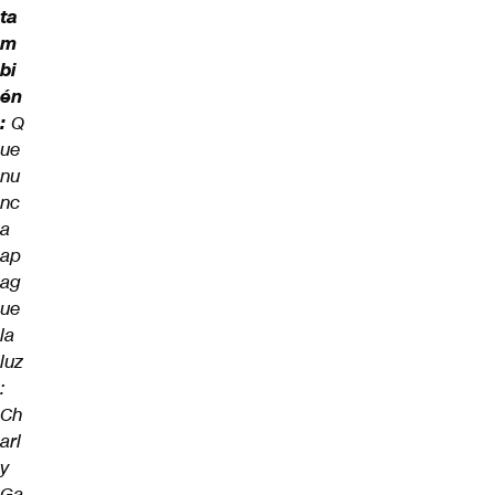
ta
m
bi
én
:
Q
ue
nu
nc
a
ap
ag
ue
la
luz
:
Ch
arl
y
Ga