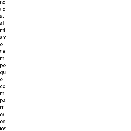
no
tici
a,
al
mi
sm
o
tie
m
po
qu
e
co
m
pa
rti
er
on
los