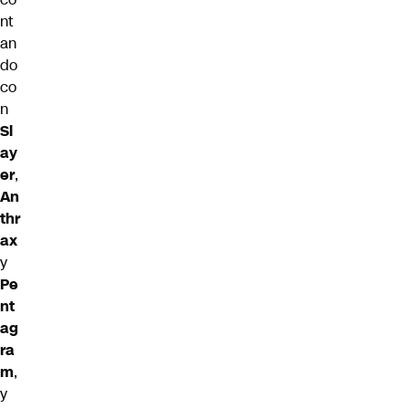
nt
an
do
co
n
Sl
ay
er
,
An
thr
ax
y
Pe
nt
ag
ra
m
,
y