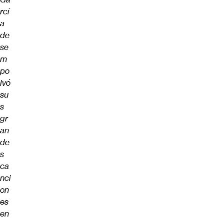
rcí
a
de
se
m
po
lvó
su
s
gr
an
de
s
ca
nci
on
es
en