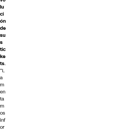
lu
ci
ón
de
su
s
tic
ke
ts
.
“L
a
m
en
ta
m
os
inf
or