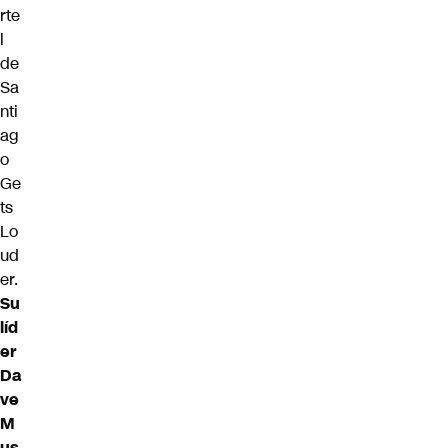
rte
l
de
Sa
nti
ag
o
Ge
ts
Lo
ud
er.
Su
líd
er
Da
ve
M
us