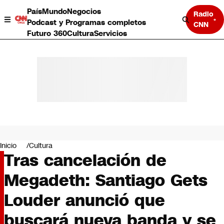
País
Mundo
Negocios
Radio
Podcast y Programas completos
CNN
Futuro 360
Cultura
Servicios
País
Mundo
Negocios
Inicio
Cultura
Tras cancelación de
Deportes
Programas completos
Megadeth: Santiago Gets
Cultura
Servicios
Louder anunció que
Bits
CNN Data
buscará nueva banda y se
CNN tiempo