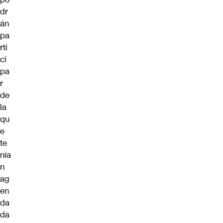
dr
án
pa
rti
ci
pa
r
de
la
qu
e
te
nía
n
ag
en
da
da