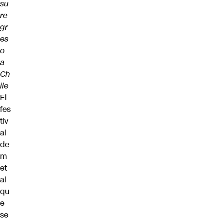
su
re
gr
es
o
a
Ch
ile
El
fes
tiv
al
de
m
et
al
qu
e
se