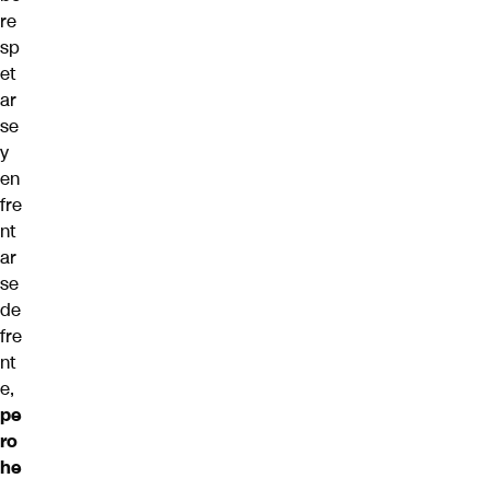
re
sp
et
ar
se
y
en
fre
nt
ar
se
de
fre
nt
e,
pe
ro
he