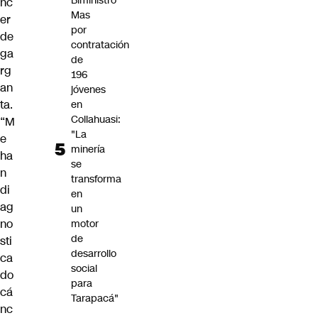
Biministro
nc
Mas
er
por
de
contratación
ga
de
rg
196
an
jóvenes
ta
.
en
Collahuasi:
“M
"La
e
minería
ha
se
n
transforma
di
en
ag
un
no
motor
de
sti
desarrollo
ca
social
do
para
cá
Tarapacá"
nc