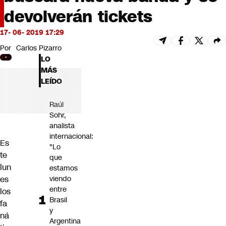
Futuro 360
devolverán tickets
Opinión
17- 06- 2019 17:29
Por
Carlos Pizarro
LO
MÁS
LEÍDO
Raúl
Sohr,
analista
internacional:
Es
"Lo
te
que
lun
estamos
es
viendo
entre
los
Brasil
fa
y
ná
Argentina