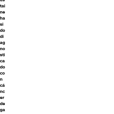
tai
ne
ha
si
do
di
ag
no
sti
ca
do
co
n
cá
nc
er
de
ga