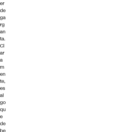
er
de
ga
rg
an
ta.
Cl
ar
a
m
en
te,
es
al
go
qu
e
de
be