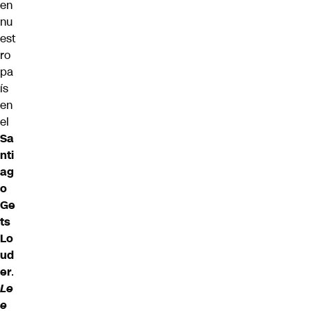
en
nu
est
ro
pa
ís
en
el
Sa
nti
ag
o
Ge
ts
Lo
ud
er
.
Le
e