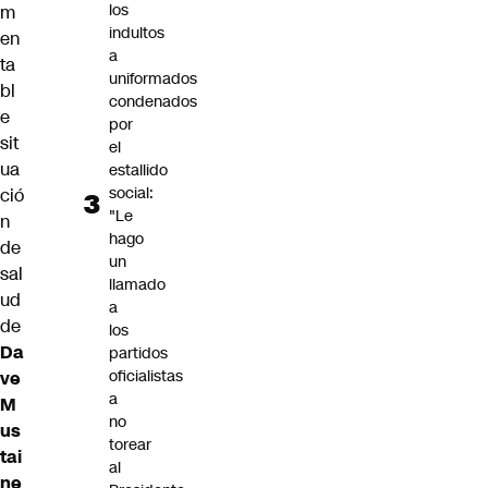
los
m
indultos
en
a
ta
uniformados
bl
condenados
e
por
sit
el
ua
estallido
social:
ció
"Le
n
hago
de
un
sal
llamado
ud
a
de
los
Da
partidos
oficialistas
ve
a
M
no
us
torear
tai
al
ne