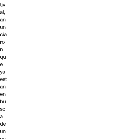
tiv
al,
an
un
cia
ro
n
qu
e
ya
est
án
en
bu
sc
a
de
un
cu