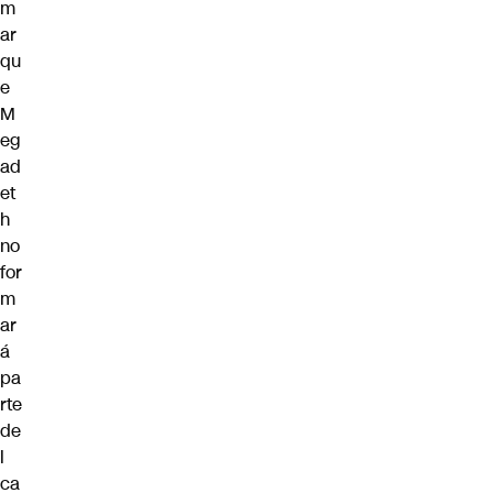
m
ar
qu
e
M
eg
ad
et
h
no
for
m
ar
á
pa
rte
de
l
ca