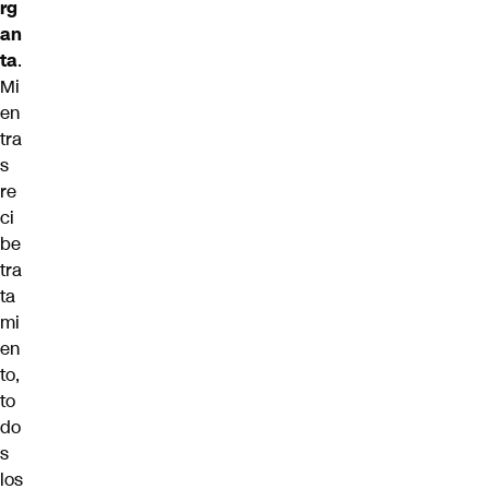
rg
an
ta
.
Mi
en
tra
s
re
ci
be
tra
ta
mi
en
to,
to
do
s
los