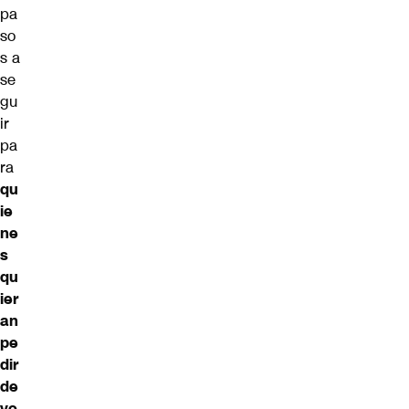
pa
so
s a
se
gu
ir
pa
ra
qu
ie
ne
s
qu
ier
an
pe
dir
de
vo