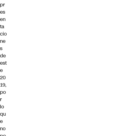
pr
es
en
ta
cio
ne
s
de
est
e
20
19,
po
r
lo
qu
e
no
po