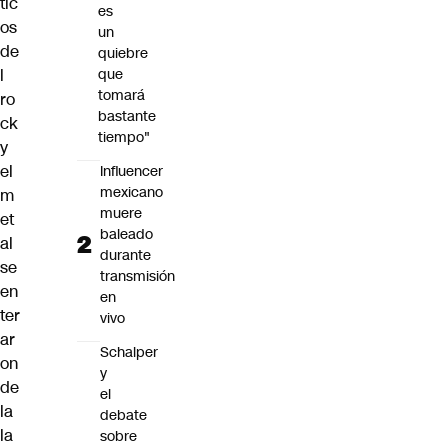
tic
es
os
un
de
quiebre
l
que
tomará
ro
bastante
ck
tiempo"
y
el
Influencer
mexicano
m
muere
et
baleado
al
durante
se
transmisión
en
en
ter
vivo
ar
Schalper
on
y
de
el
la
debate
la
sobre