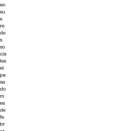
en
su
s
re
de
s
so
cia
les
el
pa
sa
do
m
es
de
fe
br