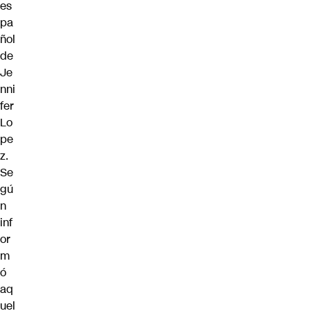
es
pa
ñol
de
Je
nni
fer
Lo
pe
z.
Se
gú
n
inf
or
m
ó
aq
uel