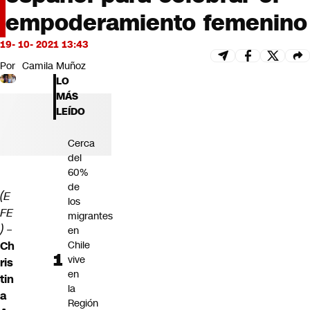
Futuro 360
empoderamiento femenino
Opinión
19- 10- 2021 13:43
Por
Camila Muñoz
LO
MÁS
LEÍDO
Cerca
del
60%
de
(E
los
FE
migrantes
)
–
en
Chile
Ch
vive
ris
en
tin
la
a
Región