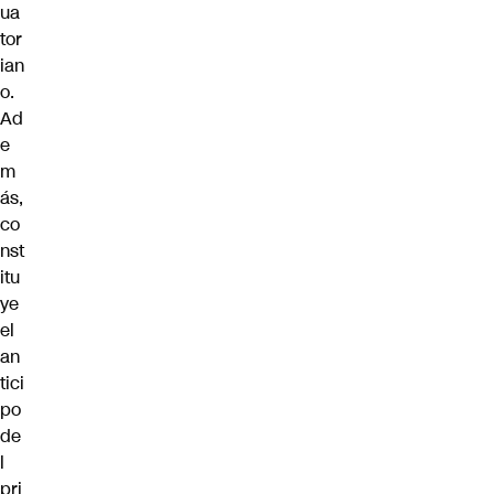
ua
tor
ian
o.
Ad
e
m
ás,
co
nst
itu
ye
el
an
tici
po
de
l
pri