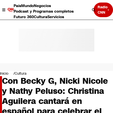
País
Mundo
Negocios
Radio
Podcast y Programas completos
CNN
Futuro 360
Cultura
Servicios
País
Mundo
Negocios
Inicio
Cultura
Con Becky G, Nicki Nicole
Deportes
Programas completos
y Nathy Peluso: Christina
Cultura
Servicios
Aguilera cantará en
Bits
CNN Data
español para celebrar el
CNN tiempo