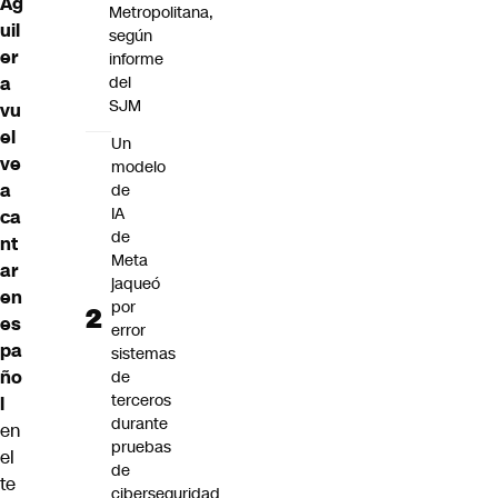
Ag
Metropolitana,
uil
según
er
informe
del
a
SJM
vu
el
Un
ve
modelo
a
de
IA
ca
de
nt
Meta
ar
jaqueó
en
por
es
error
pa
sistemas
ño
de
terceros
l
durante
en
pruebas
el
de
te
ciberseguridad