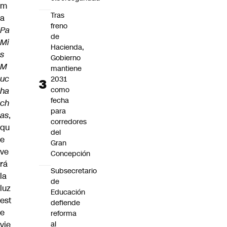
m
Tras
a
freno
Pa
de
Mi
Hacienda,
s
Gobierno
M
mantiene
uc
2031
como
ha
fecha
ch
para
as
,
corredores
qu
del
e
Gran
ve
Concepción
rá
Subsecretario
la
de
luz
Educación
est
defiende
e
reforma
al
vie