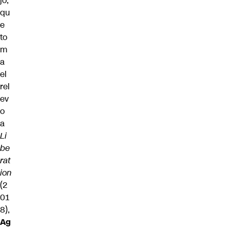
jo,
qu
e
to
m
a
el
rel
ev
o
a
Li
be
rat
ion
(2
01
8),
Ag