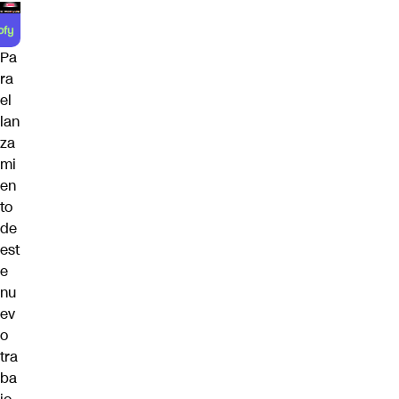
Pa
ra
el
lan
za
mi
en
to
de
est
e
nu
ev
o
tra
ba