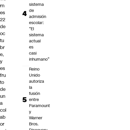
sistema
rn
de
es
admisión
22
escolar:
de
“El
oc
sistema
tu
actual
es
br
casi
e,
inhumano”
y
es
Reino
fru
Unido
autoriza
to
la
de
fusión
un
entre
a
Paramount
col
y
ab
Warner
or
Bros.