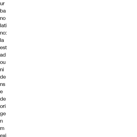
ur
ba
no
lati
no:
la
est
ad
ou
ni
de
ns
e
de
ori
ge
n
m
exi