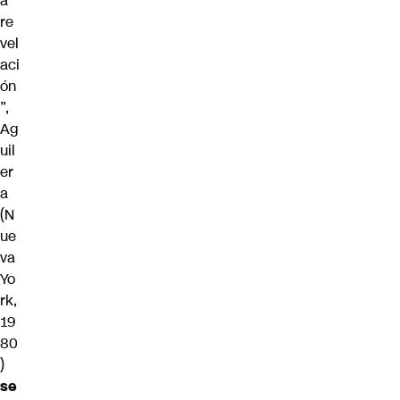
a
re
vel
aci
ón
”,
Ag
uil
er
a
(N
ue
va
Yo
rk,
19
80
)
se