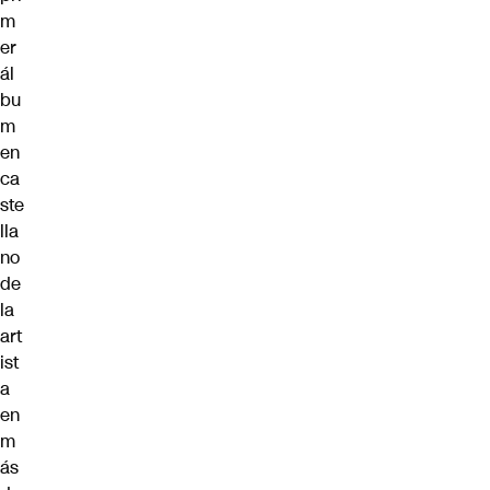
m
er
ál
bu
m
en
ca
ste
lla
no
de
la
art
ist
a
en
m
ás