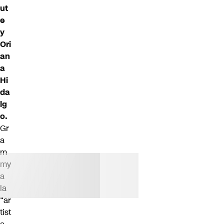
ut
e
y
Ori
an
a
Hi
da
lg
o.
Gr
a
m
my
a
la
“ar
tist