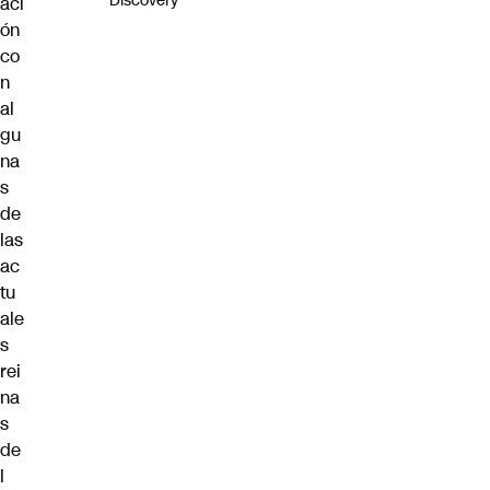
Discovery
aci
ón
co
n
al
gu
na
s
de
las
ac
tu
ale
s
rei
na
s
de
l