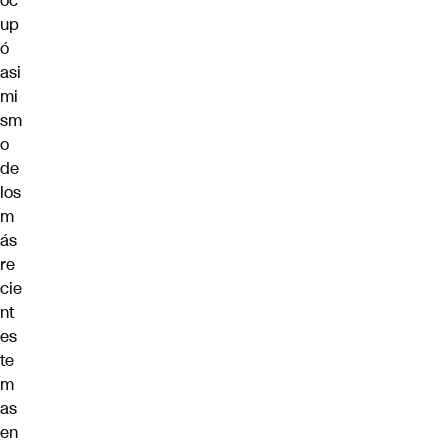
oc
up
ó
asi
mi
sm
o
de
los
m
ás
re
cie
nt
es
te
m
as
en