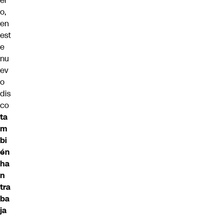
er
o,
en
est
e
nu
ev
o
dis
co
ta
m
bi
én
ha
n
tra
ba
ja