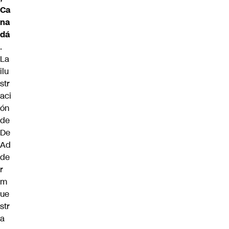
Ca
na
dá
.
La
ilu
str
aci
ón
de
De
Ad
de
r
m
ue
str
a