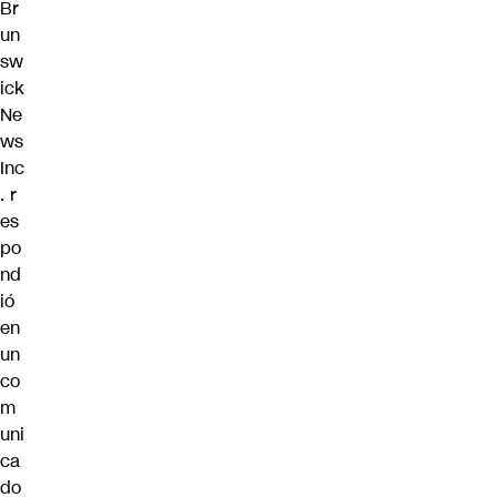
Br
un
sw
ick
Ne
ws
Inc
.
r
es
po
nd
ió
en
un
co
m
uni
ca
do