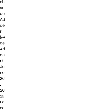
ch
ael
de
Ad
de
r
(@
de
Ad
de
r)
Ju
ne
26
,
20
19
La
ca