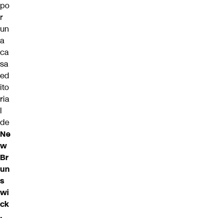
po
r
un
a
ca
sa
ed
ito
ria
l
de
Ne
w
Br
un
s
wi
ck
,