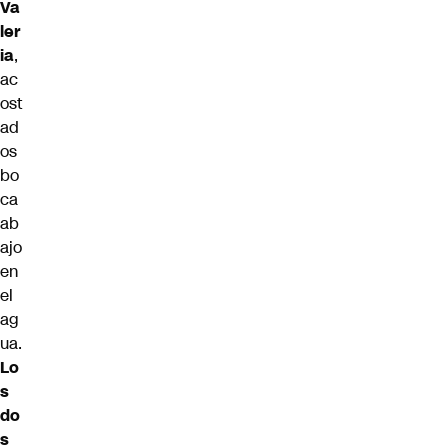
Va
ler
ia
,
ac
ost
ad
os
bo
ca
ab
ajo
en
el
ag
ua.
Lo
s
do
s