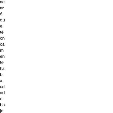
acl
ar
ó
qu
e
té
cni
ca
m
en
te
ha
bí
a
est
ad
o
ba
jo