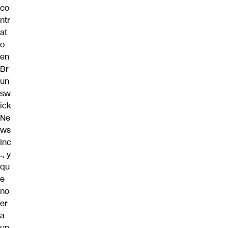
co
ntr
at
o
en
Br
un
sw
ick
Ne
ws
Inc
., y
qu
e
no
er
a
un