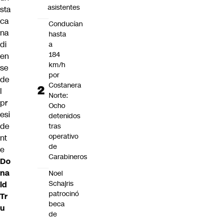
asistentes
sta
ca
Conducían
na
hasta
di
a
184
en
km/h
se
por
de
Costanera
l
Norte:
pr
Ocho
esi
detenidos
de
tras
operativo
nt
de
e
Carabineros
Do
na
Noel
Schajris
ld
patrocinó
Tr
beca
u
de