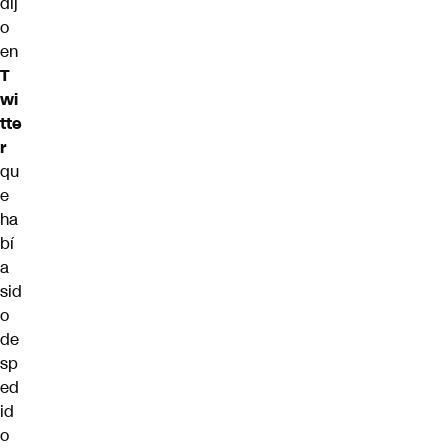
dij
o
en
T
wi
tte
r
qu
e
ha
bí
a
sid
o
de
sp
ed
id
o