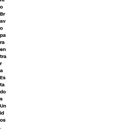
o
Br
av
o
pa
ra
en
tra
r
a
Es
ta
do
s
Un
id
os
.