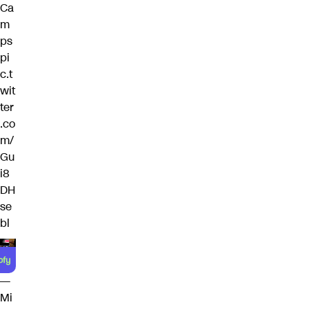
Ca
m
ps
pi
c.t
wit
ter
.co
m/
Gu
i8
DH
se
bl
—
Mi