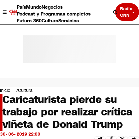
País
Mundo
Negocios
Radio
Podcast y Programas completos
CNN
Futuro 360
Cultura
Servicios
País
Mundo
Negocios
Inicio
Cultura
Caricaturista pierde su
Deportes
Programas completos
trabajo por realizar crítica
Cultura
Servicios
viñeta de Donald Trump
Bits
CNN Data
30- 06- 2019 22:00
CNN tiempo