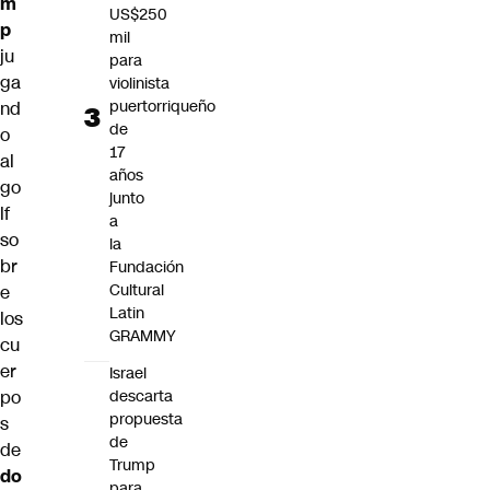
m
US$250
p
mil
ju
para
ga
violinista
puertorriqueño
nd
de
o
17
al
años
go
junto
lf
a
so
la
br
Fundación
Cultural
e
Latin
los
GRAMMY
cu
er
Israel
po
descarta
propuesta
s
de
de
Trump
do
para