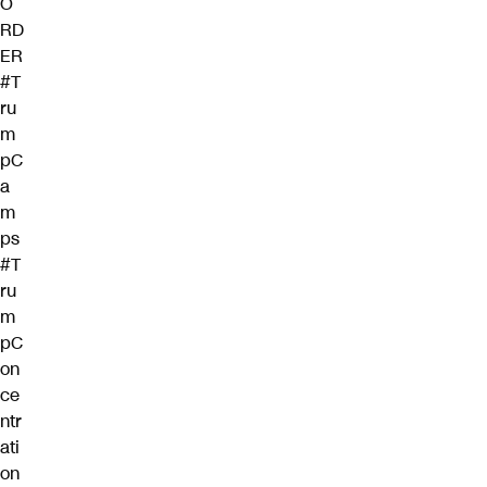
O
RD
ER
#T
ru
m
pC
a
m
ps
#T
ru
m
pC
on
ce
ntr
ati
on