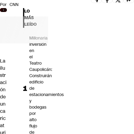
Por
CNN
Futuro 360
LO
Opinión
MÁS
LEÍDO
Millonaria
inversión
en
el
La
Teatro
ilu
Caupolicán:
str
Construirán
aci
edificio
de
ón
estacionamientos
de
y
un
bodegas
ca
por
ric
alto
at
flujo
uri
de