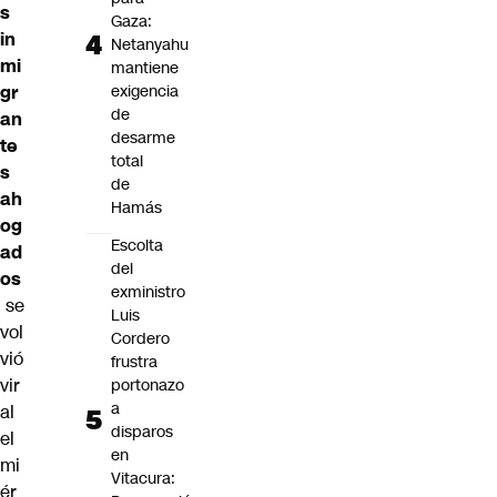
s
Gaza:
in
Netanyahu
mi
mantiene
gr
exigencia
de
an
desarme
te
total
s
de
ah
Hamás
og
Escolta
ad
del
os
exministro
se
Luis
vol
Cordero
vió
frustra
vir
portonazo
a
al
disparos
el
en
mi
Vitacura:
ér