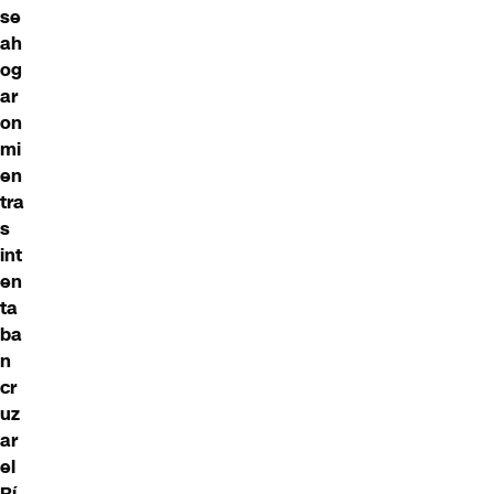
se
ah
og
ar
on
mi
en
tra
s
int
en
ta
ba
n
cr
uz
ar
el
Rí