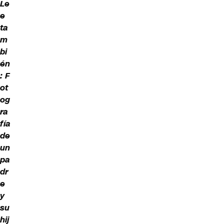
Le
e
ta
m
bi
én
:
F
ot
og
ra
fía
de
un
pa
dr
e
y
su
hij