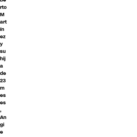
rto
M
art
ín
ez
y
su
hij
a
de
23
m
es
es
,
An
gi
e