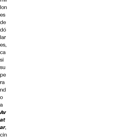
lon
es
de
dó
lar
es,
ca
si
su
pe
ra
nd
o
a
Av
at
ar
,
cin