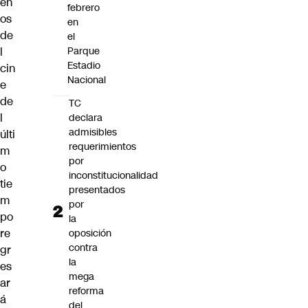
en
febrero
os
en
de
el
l
Parque
Estadio
cin
Nacional
e
de
TC
l
declara
admisibles
últi
requerimientos
m
por
o
inconstitucionalidad
tie
presentados
m
por
po
la
re
oposición
contra
gr
la
es
mega
ar
reforma
á
del