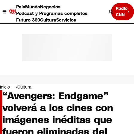
País
Mundo
Negocios
Radio
Podcast y Programas completos
CNN
Futuro 360
Cultura
Servicios
País
Mundo
Negocios
Inicio
Cultura
“Avengers: Endgame”
Deportes
Programas completos
volverá a los cines con
Cultura
Servicios
imágenes inéditas que
Bits
CNN Data
fueron eliminadas del
CNN tiempo