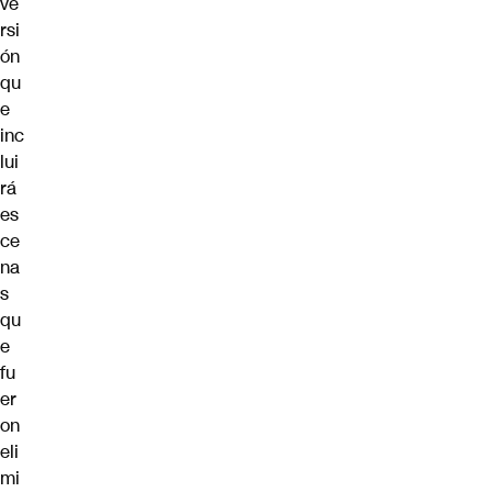
ve
rsi
ón
qu
e
inc
lui
rá
es
ce
na
s
qu
e
fu
er
on
eli
mi