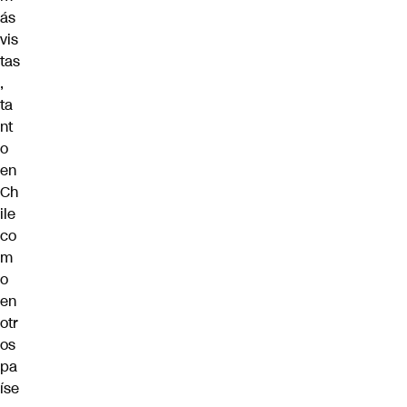
ás
vis
tas
,
ta
nt
o
en
Ch
ile
co
m
o
en
otr
os
pa
íse