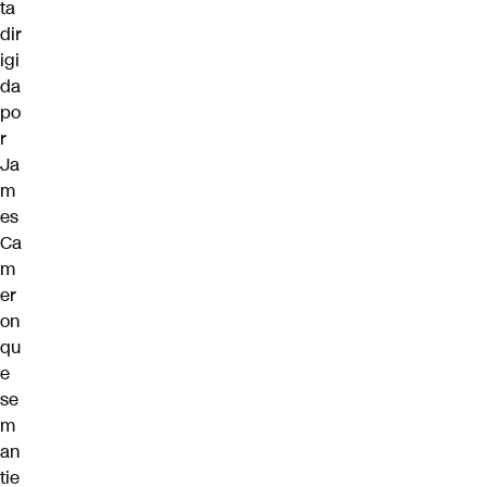
ta
dir
igi
da
po
r
Ja
m
es
Ca
m
er
on
qu
e
se
m
an
tie