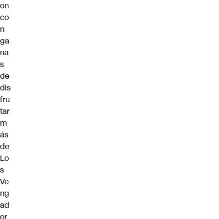
on
co
n
ga
na
s
de
dis
fru
tar
m
ás
de
Lo
s
Ve
ng
ad
or