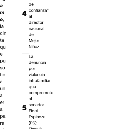
de
a
confianza”
m
al
e
,
director
la
nacional
cin
de
ta
Mejor
qu
Niñez
e
La
pu
denuncia
so
por
fin
violencia
intrafamiliar
a
que
un
compromete
a
al
er
senador
a
Fidel
pa
Espinoza
ra
(PS):