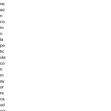
ne
aú
n
co
m
o
la
pe
líc
ula
co
n
m
ay
or
re
ca
ud
aci