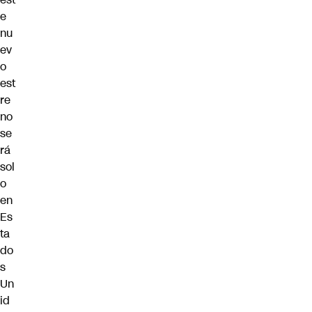
e
nu
ev
o
est
re
no
se
rá
sol
o
en
Es
ta
do
s
Un
id