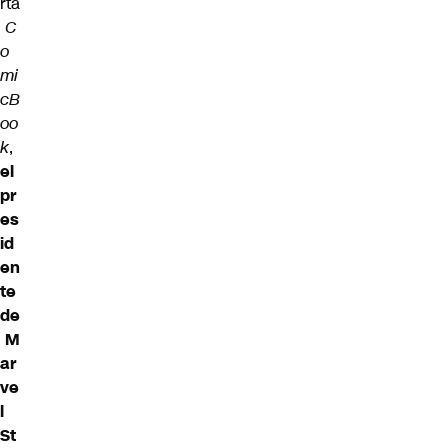
rta
C
o
mi
cB
oo
k
,
el
pr
es
id
en
te
de
M
ar
ve
l
St