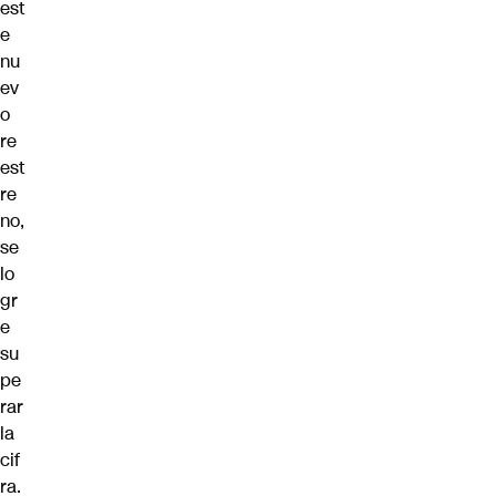
est
e
nu
ev
o
re
est
re
no,
se
lo
gr
e
su
pe
rar
la
cif
ra.