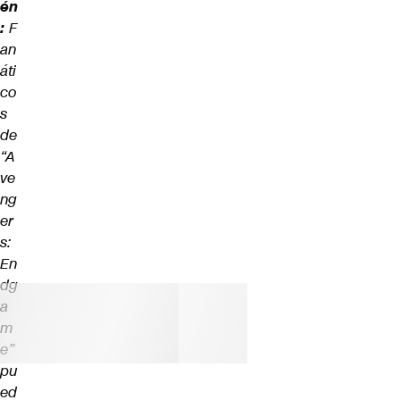
én
:
F
an
áti
co
s
de
“A
ve
ng
er
s:
En
dg
a
m
e”
pu
ed