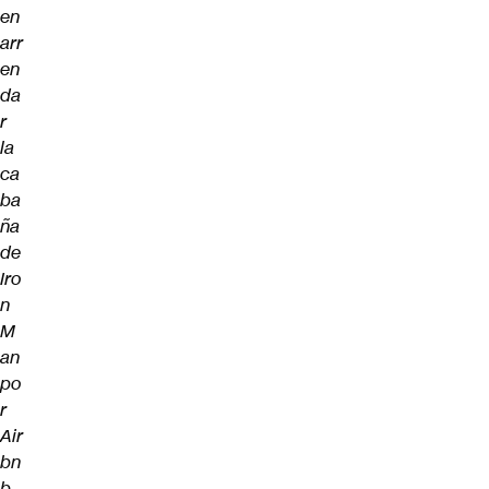
en
arr
en
da
r
la
ca
ba
ña
de
Iro
n
M
an
po
r
Air
bn
b