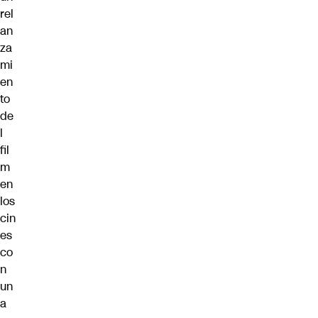
rel
an
za
mi
en
to
de
l
fil
m
en
los
cin
es
co
n
un
a