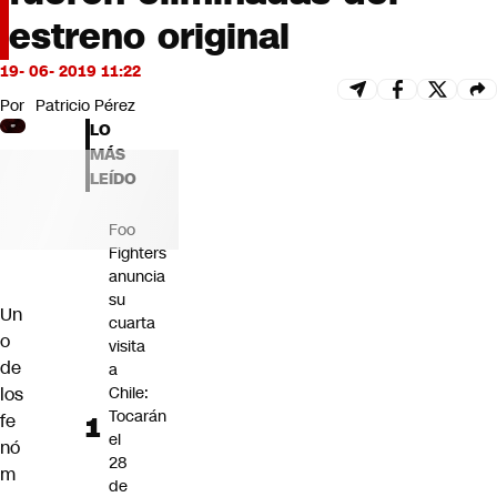
Futuro 360
estreno original
Opinión
19- 06- 2019 11:22
Por
Patricio Pérez
LO
MÁS
LEÍDO
Foo
Fighters
anuncia
su
Un
cuarta
o
visita
de
a
los
Chile:
Tocarán
fe
el
nó
28
m
de