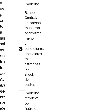
m
Gobierno
uy
Banco
pr
Central:
on
Empresas
to
muestran
a
optimismo
las
menor
y
sal
condiciones
as.
financieras
Se
más
tra
estrechas
ta
por
de
shock
Av
de
costos
en
ge
Gobierno
rs:
remueve
En
por
dg
“pérdida