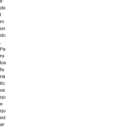
s
de
l
m
un
do
.
Pa
ra
los
fa
ná
tic
os
qu
e
qu
ed
ar