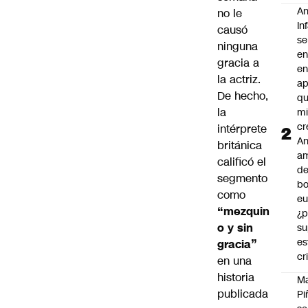
An
no le
In
causó
se
ninguna
en
gracia a
en
la actriz.
ap
De hecho,
qu
la
m
cr
intérprete
An
británica
a
calificó el
de
segmento
bo
como
eu
“mezquin
¿p
o y sin
su
es
gracia”
cr
en una
historia
M
publicada
Pi