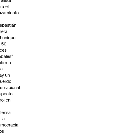
 alista
ra el
nzamiento
e
ebastián
ñera
henique
 50
ces
obales”
afirma
ue
ay un
uerdo
ternacional
specto
 rol en
fensa
 la
emocracia
los