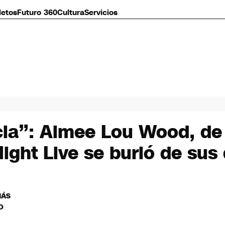
letos
Futuro 360
Cultura
Servicios
ia”: Aimee Lou Wood, de 
ight Live se burló de sus 
MÁS
O