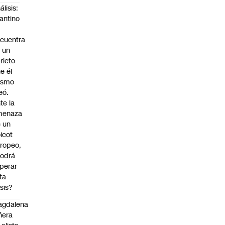
álisis:
fantino
cuentra
 un
rieto
e él
ismo
eó.
te la
menaza
 un
icot
ropeo,
odrá
perar
ta
isis?
agdalena
ñera