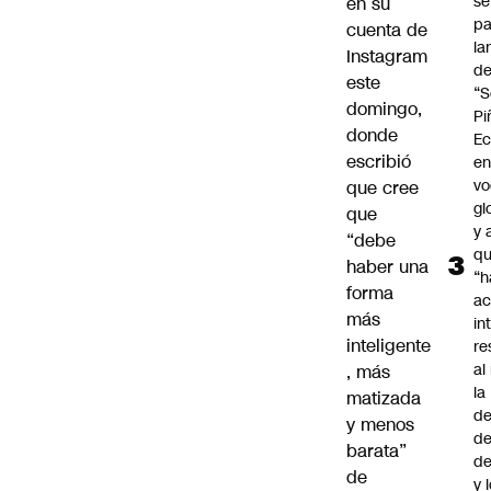
se
en su
pa
cuenta de
la
Instagram
d
este
“S
domingo,
Pi
donde
Ec
escribió
en
vo
que cree
gl
que
y 
“debe
q
haber una
“h
forma
ac
más
in
inteligente
re
al
, más
la
matizada
de
y menos
de
barata”
d
de
y 