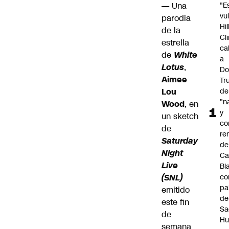
—
Una
"E
vu
parodia
Hil
de la
Cl
estrella
cal
de
White
a
Lotus
,
Do
Aimee
Tr
Lou
de
"n
Wood
, en
y
un sketch
co
de
re
Saturday
de
Night
Ca
Live
Bl
(SNL)
co
pa
emitido
de
este fin
S
de
Hu
semana