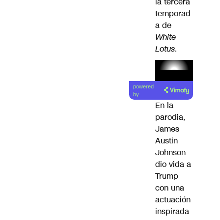
la tercera
temporad
a de
White
Lotus
.
Lea el
powered
artículo
by
En la
parodia,
James
Austin
Johnson
dio vida a
Trump
con una
actuación
inspirada