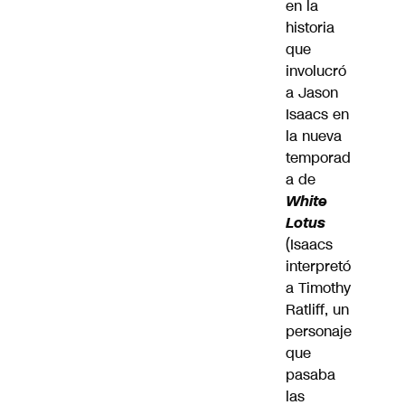
en la
historia
que
involucró
a Jason
Isaacs en
la nueva
temporad
a de
White
Lotus
(Isaacs
interpretó
a Timothy
Ratliff, un
personaje
que
pasaba
las