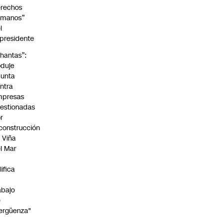
rechos
umanos”
l
presidente
hantas”:
duje
unta
ntra
mpresas
estionadas
r
construcción
 Viña
l Mar
lifica
abajo
e
ergüenza"