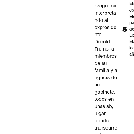
M
programa
Jo
interpreta
Me
ndo al
p
expreside
d
nte
Li
Donald
Me
lo
Trump, a
añ
miembros
de su
familia y a
figuras de
su
gabinete,
todos en
unas sb,
lugar
donde
transcurre