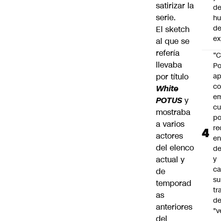
satirizar la
de
serie.
h
de
El sketch
ex
al que se
refería
“C
llevaba
Po
por título
ap
co
White
e
POTUS
y
cu
mostraba
po
a varios
re
actores
en
del elenco
de
actual y
y
ca
de
su
temporad
tr
as
d
anteriores
"v
del