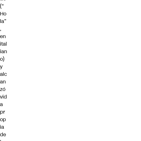
(“
Ho
la”
,
en
ital
ian
o)
y
alc
an
zó
vid
a
pr
op
ia
de