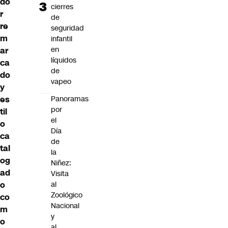
do
cierres
r
de
re
seguridad
m
infantil
en
ar
líquidos
ca
de
do
vapeo
y
es
Panoramas
por
til
el
o
Día
ca
de
tal
la
og
Niñez:
ad
Visita
o
al
Zoológico
co
Nacional
m
y
o
al