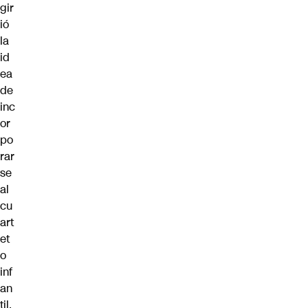
gir
ió
la
id
ea
de
inc
or
po
rar
se
al
cu
art
et
o
inf
an
til.