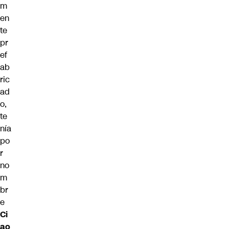
m
en
te
pr
ef
ab
ric
ad
o,
te
nía
po
r
no
m
br
e
Ci
ao