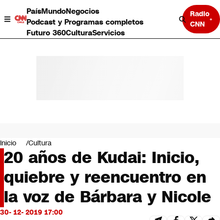
País
Mundo
Negocios
Radio
Podcast y Programas completos
CNN
Futuro 360
Cultura
Servicios
País
Mundo
Negocios
Inicio
Cultura
20 años de Kudai: Inicio,
Deportes
Programas completos
quiebre y reencuentro en
Cultura
Servicios
la voz de Bárbara y Nicole
Bits
CNN Data
30- 12- 2019 17:00
CNN tiempo