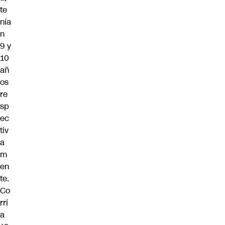
te
nía
n
9 y
10
añ
os
re
sp
ec
tiv
a
m
en
te.
Co
rrí
a