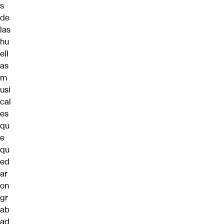
s
de
las
hu
ell
as
m
usi
cal
es
qu
e
qu
ed
ar
on
gr
ab
ad