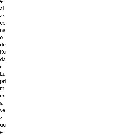
e
al
as
ce
ns
o
de
Ku
da
i.
La
pri
m
er
a
ve
z
qu
e