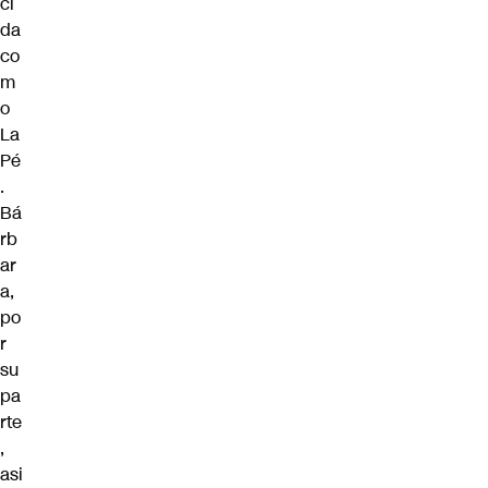
ci
da
co
m
o
La
Pé
.
Bá
rb
ar
a,
po
r
su
pa
rte
,
asi