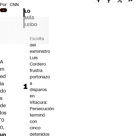
Por
CNN
Futuro 360
LO
Opinión
MÁS
LEÍDO
Escolta
del
exministro
Luis
A
Cordero
m
frustra
ed
portonazo
ia
a
disparos
do
en
s
Vitacura:
de
Persecución
los
terminó
’0
con
0,
cinco
un
detenidos