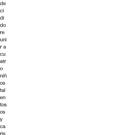
de
ci
di
do
re
uni
r a
cu
atr
o
niñ
os
tal
en
tos
os
y
ca
ris