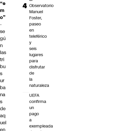
“e
Observatorio
m
Manuel
o”
Foster,
-
paseo
en
se
teleférico
gú
y
n
seis
las
lugares
tri
para
bu
disfrutar
s
de
la
ur
naturaleza
ba
na
UEFA
s
confirma
un
de
pago
aq
a
uel
exempleada
en