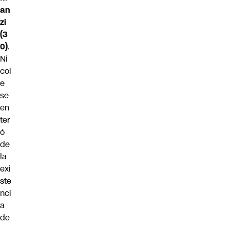
an
zi
(3
0)
.
Ni
col
e
se
en
ter
ó
de
la
exi
ste
nci
a
de