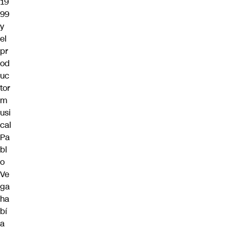
19
99
y
el
pr
od
uc
tor
m
usi
cal
Pa
bl
o
Ve
ga
ha
bí
a