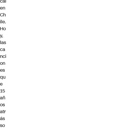
cal
en
Ch
ile.
Ho
y,
las
ca
nci
on
es
qu
e
15
añ
os
atr
ás
so