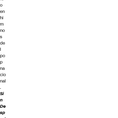
o
en
hi
m
no
s
de
l
po
p
na
cio
nal
.
Si
n
De
sp