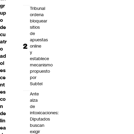
gr
Tribunal
up
ordena
o
bloquear
de
sitios
de
cu
apuestas
atr
online
o
y
ad
establece
ol
mecanismo
es
propuesto
ce
por
Subtel
nt
es
Ante
co
alza
n
de
intoxicaciones:
de
Diputados
lin
buscan
ea
exigir