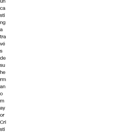
un
ca
sti
ng
a
tra
vé
s
de
su
he
rm
an
o
m
ay
or
Cri
sti