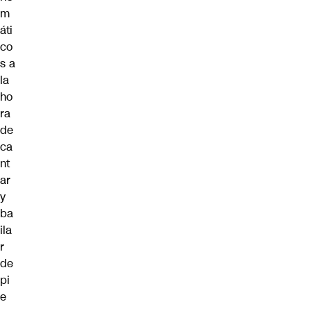
m
áti
co
s a
la
ho
ra
de
ca
nt
ar
y
ba
ila
r
de
pi
e