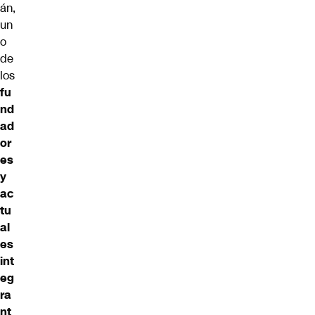
án,
un
o
de
los
fu
nd
ad
or
es
y
ac
tu
al
es
int
eg
ra
nt