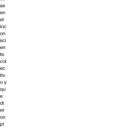
as
en
el
inc
on
sci
en
te
col
ec
tiv
o y
qu
e
di
er
on
pi