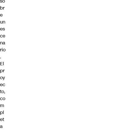
so
br
e
un
es
ce
na
rio
.
El
pr
oy
ec
to,
co
m
pl
et
a