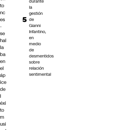
durante
to
la
nc
gestión
es
de
Gianni
-
Infantino,
se
en
hal
medio
la
de
ba
desmentidos
en
sobre
el
relación
sentimental
áp
ice
de
l
éxi
to
m
usi