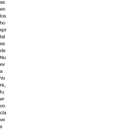
as
en
los
ho
spi
tal
es
de
Nu
ev
a
Yo
rk,
fu
er
on
cla
ve
s