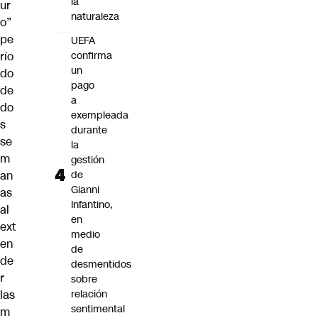
la
ur
naturaleza
o”
pe
UEFA
río
confirma
un
do
pago
de
a
do
exempleada
s
durante
se
la
m
gestión
an
de
Gianni
as
Infantino,
al
en
ext
medio
en
de
de
desmentidos
r
sobre
las
relación
sentimental
m