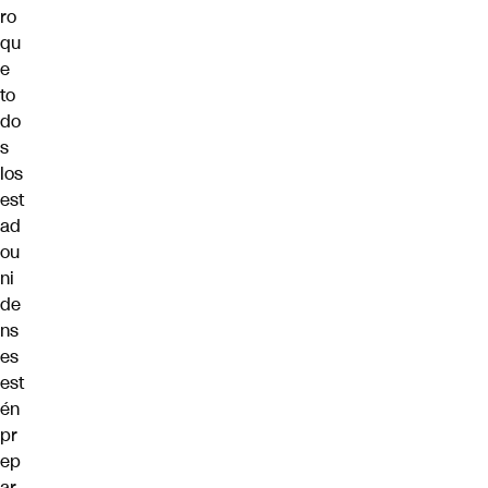
ro
qu
e
to
do
s
los
est
ad
ou
ni
de
ns
es
est
én
pr
ep
ar