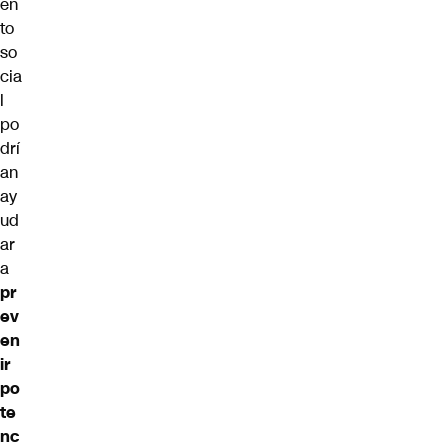
en
to
so
cia
l
po
drí
an
ay
ud
ar
a
pr
ev
en
ir
po
te
nc