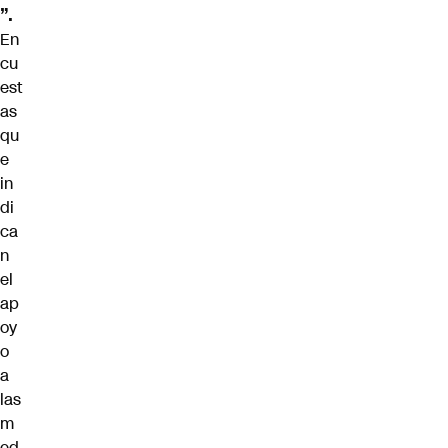
”.
En
cu
est
as
qu
e
in
di
ca
n
el
ap
oy
o
a
las
m
ed