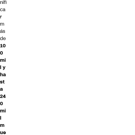
nifi
ca
r
m
ás
de
10
0
mi
l y
ha
st
a
24
0
mi
l
m
ue