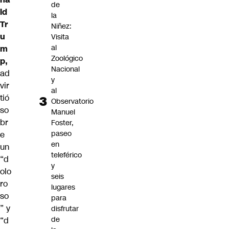
de
ld
la
Tr
Niñez:
u
Visita
al
m
Zoológico
p,
Nacional
ad
y
vir
al
tió
Observatorio
so
Manuel
br
Foster,
paseo
e
en
un
teleférico
“d
y
olo
seis
ro
lugares
so
para
” y
disfrutar
de
“d