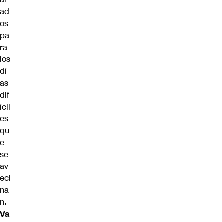
ad
os
pa
ra
los
dí
as
dif
ícil
es
qu
e
se
av
eci
na
n
.
Va