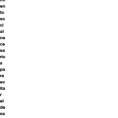
en
to
so
ci
al
ne
ce
sa
rio
s
pa
ra
ev
ita
r
el
de
sa