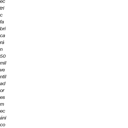
ec
tri
c
fa
bri
ca
rá
n
50
mil
ve
ntil
ad
or
es
m
ec
áni
co