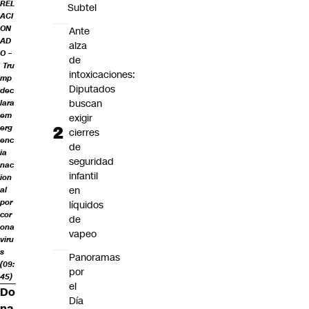
REL
Subtel
ACI
ON
Ante
AD
alza
O –
de
Tru
intoxicaciones:
mp
Diputados
dec
buscan
lara
em
exigir
erg
cierres
enc
de
ia
seguridad
nac
infantil
ion
en
al
por
líquidos
cor
de
ona
vapeo
viru
s
Panoramas
(09:
por
45)
el
Do
Día
na