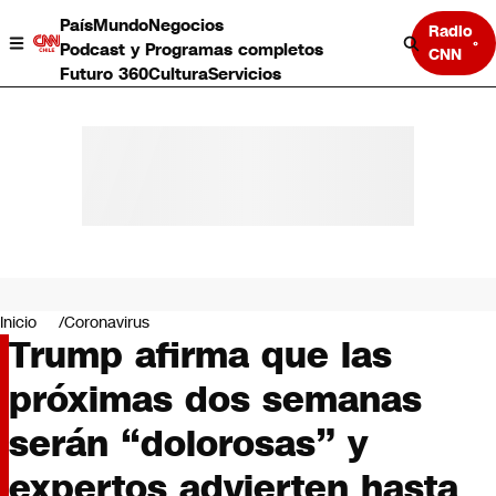
País
Mundo
Negocios
Radio
Podcast y Programas completos
CNN
Futuro 360
Cultura
Servicios
País
Mundo
Negocios
Inicio
Coronavirus
Trump afirma que las
Deportes
Programas completos
próximas dos semanas
Cultura
Servicios
serán “dolorosas” y
Bits
CNN Data
expertos advierten hasta
CNN tiempo