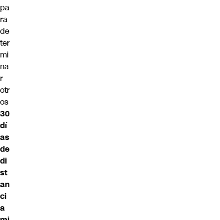
pa
ra
de
ter
mi
na
r
otr
os
30
dí
as
de
di
st
an
ci
a
mi