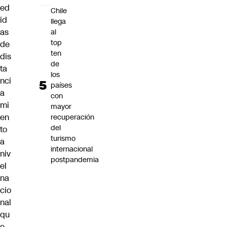
ed
Chile
id
llega
as
al
top
de
ten
dis
de
ta
los
nci
países
a
con
mi
mayor
en
recuperación
del
to
turismo
a
internacional
niv
postpandemia
el
na
cio
nal
qu
e,