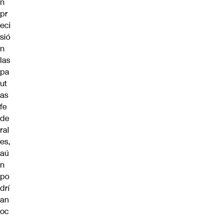
n
pr
eci
sió
n
las
pa
ut
as
fe
de
ral
es,
aú
n
po
drí
an
oc