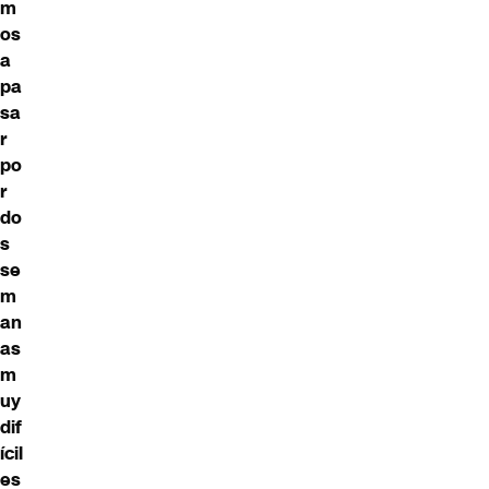
m
os
a
pa
sa
r
po
r
do
s
se
m
an
as
m
uy
dif
ícil
es