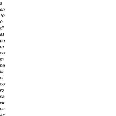
s
en
10
0
dí
as
pa
ra
co
m
ba
tir
el
co
ro
na
vir
us
Ad