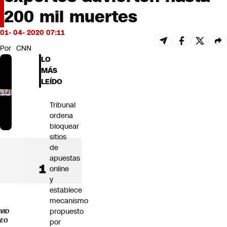
Futuro 360
200 mil muertes
Opinión
01- 04- 2020 07:11
Por
CNN
LO
MÁS
LEÍDO
Tribunal
ordena
bloquear
sitios
de
apuestas
online
y
establece
mecanismo
propuesto
VID
EO
por