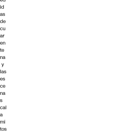
id
as
de
cu
ar
en
te
na
y
las
es
ce
na
s
cal
a
mi
tos