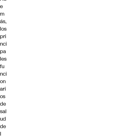
e
m
ás,
los
pri
nci
pa
les
fu
nci
on
ari
os
de
sal
ud
de
l