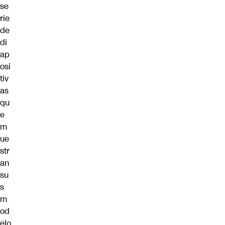
se
rie
de
di
ap
osi
tiv
as
qu
e
m
ue
str
an
su
s
m
od
elo