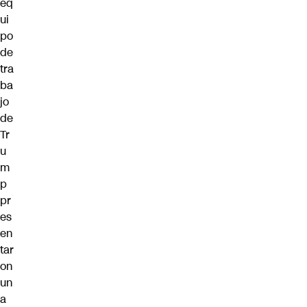
eq
ui
po
de
tra
ba
jo
de
Tr
u
m
p
pr
es
en
tar
on
un
a