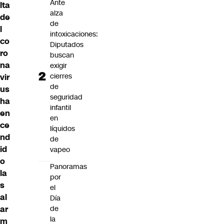
Ante
lta
alza
de
de
l
intoxicaciones:
co
Diputados
ro
buscan
na
exigir
cierres
vir
de
us
seguridad
ha
infantil
en
en
ce
líquidos
nd
de
id
vapeo
o
Panoramas
la
por
s
el
al
Día
ar
de
la
m