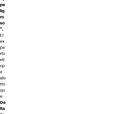
pe
lig
ro
so
”.
El
ex
pe
rto
etí
op
e
ale
rtó
qu
e
De
lta