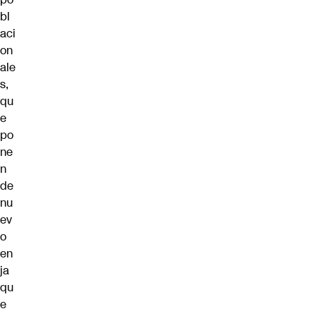
bl
aci
on
ale
s,
qu
e
po
ne
n
de
nu
ev
o
en
ja
qu
e