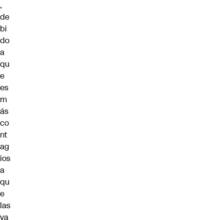
,
de
bi
do
a
qu
e
es
m
ás
co
nt
ag
ios
a
qu
e
las
va