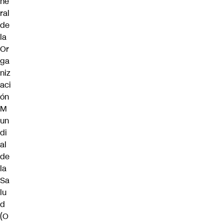
ne
ral
de
la
Or
ga
niz
aci
ón
M
un
di
al
de
la
Sa
lu
d
(O