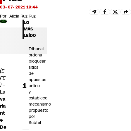
Futuro 360
03- 07- 2021 19:44
Opinión
Por
Alicia Ruz Ruz
LO
MÁS
LEÍDO
Tribunal
ordena
bloquear
sitios
(E
de
FE
apuestas
)
–
online
La
y
establece
va
mecanismo
ria
propuesto
nt
por
e
Subtel
De