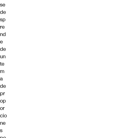
se
de
sp
re
nd
e
de
un
te
m
a
de
pr
op
or
cio
ne
s
po