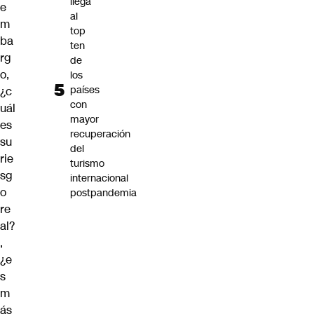
llega
e
al
m
top
ba
ten
rg
de
o,
los
países
¿c
con
uál
mayor
es
recuperación
su
del
rie
turismo
sg
internacional
o
postpandemia
re
al?
,
¿e
s
m
ás