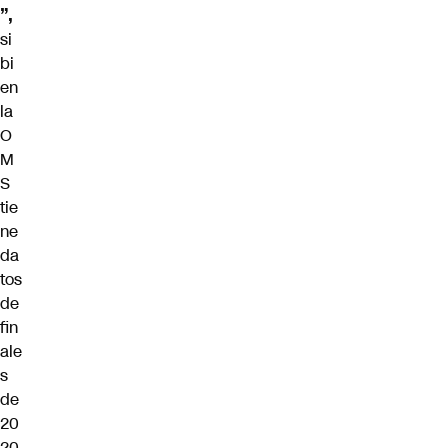
”,
si
bi
en
la
O
M
S
tie
ne
da
tos
de
fin
ale
s
de
20
20