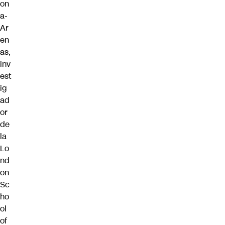
on
a-
Ar
en
as,
inv
est
ig
ad
or
de
la
Lo
nd
on
Sc
ho
ol
of