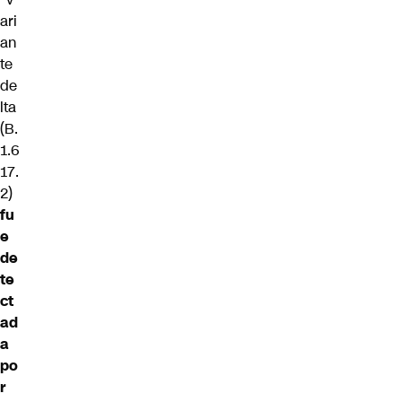
ari
an
te
de
lta
(B.
1.6
17.
2)
fu
e
de
te
ct
ad
a
po
r