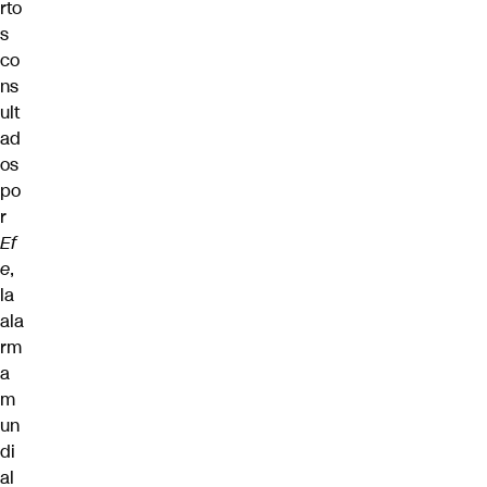
rto
s
co
ns
ult
ad
os
po
r
Ef
e
,
la
ala
rm
a
m
un
di
al