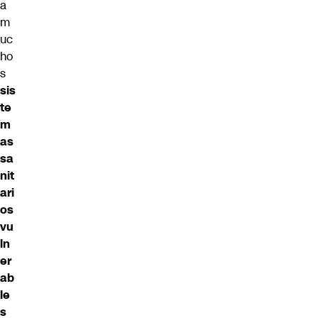
a
m
uc
ho
s
sis
te
m
as
sa
nit
ari
os
vu
ln
er
ab
le
s