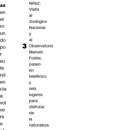
Niñez:
as
Visita
en
al
el
Zoológico
m
Nacional
un
y
do
al
Observatorio
po
Manuel
r
Foster,
su
paseo
te
en
nd
teleférico
en
y
cia
seis
lugares
a
para
vol
disfrutar
ve
de
rs
la
e
naturaleza