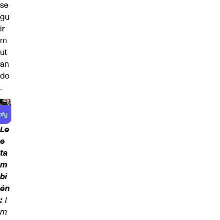
se
gu
ir
m
ut
an
do
.
Le
e
ta
m
bi
én
:
I
m