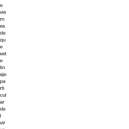
e
vie
rn
es
de
qu
e
est
e
lin
aje
pa
rti
cul
ar
de
l
vir