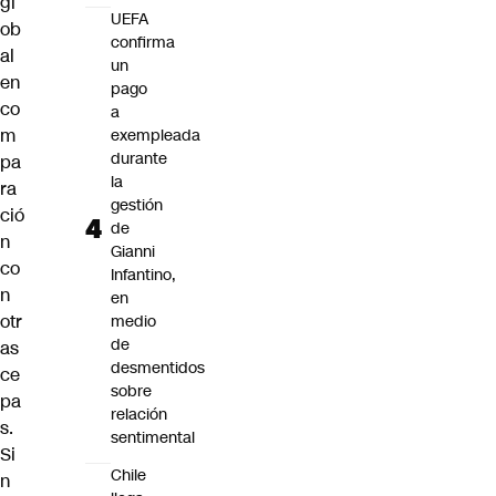
gl
UEFA
ob
confirma
al
un
en
pago
co
a
m
exempleada
durante
pa
la
ra
gestión
ció
de
n
Gianni
co
Infantino,
n
en
otr
medio
de
as
desmentidos
ce
sobre
pa
relación
s.
sentimental
Si
Chile
n