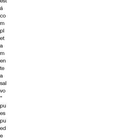
est
á
co
m
pl
et
a
m
en
te
a
sal
vo
”
pu
es
pu
ed
e