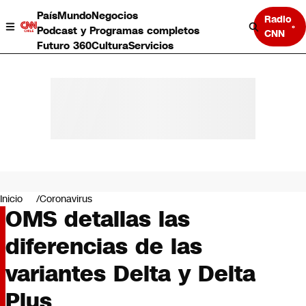
País
Mundo
Negocios
Radio
Podcast y Programas completos
CNN
Futuro 360
Cultura
Servicios
País
Mundo
Negocios
Inicio
Coronavirus
OMS detallas las
Deportes
Programas completos
diferencias de las
Cultura
Servicios
variantes Delta y Delta
Bits
CNN Data
Plus
CNN tiempo