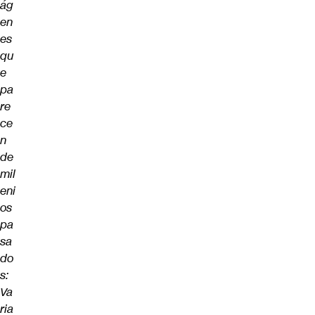
ág
en
es
qu
e
pa
re
ce
n
de
mil
eni
os
pa
sa
do
s:
Va
ria