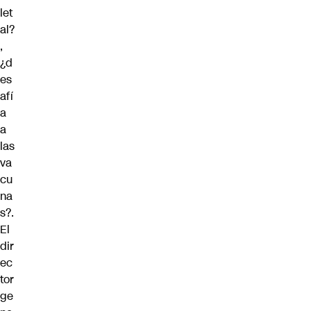
let
al?
,
¿d
es
afí
a
a
las
va
cu
na
s?.
El
dir
ec
tor
ge