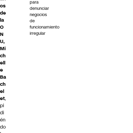
para
os
denunciar
de
negocios
la
de
O
funcionamiento
irregular
N
U,
Mi
ch
ell
e
Ba
ch
el
et
,
pi
di
én
do