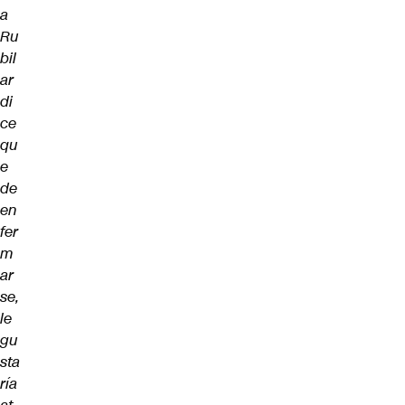
a
Ru
bil
ar
di
ce
qu
e
de
en
fer
m
ar
se,
le
gu
sta
ría