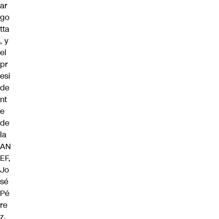
ar
go
tta
, y
el
pr
esi
de
nt
e
de
la
AN
EF,
Jo
sé
Pé
re
z,