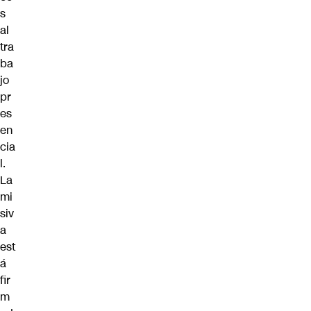
s
al
tra
ba
jo
pr
es
en
cia
l.
La
mi
siv
a
est
á
fir
m