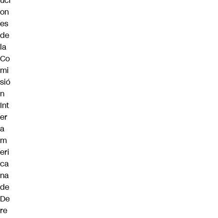
uci
on
es
de
la
Co
mi
sió
n
Int
er
a
m
eri
ca
na
de
De
re