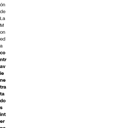
ón
de
La
M
on
ed
a
co
ntr
av
ie
ne
tra
ta
do
s
int
er