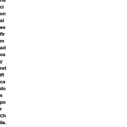
na
ci
on
al
es
fir
m
ad
os
y
rat
ifi
ca
do
s
po
r
Ch
ile
,