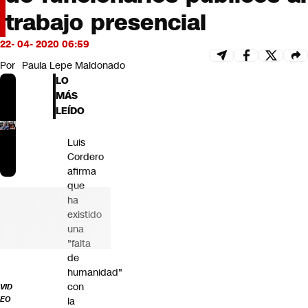
Futuro 360
trabajo presencial
Opinión
22- 04- 2020 06:59
Por
Paula Lepe Maldonado
LO
MÁS
LEÍDO
Luis
Cordero
afirma
que
ha
existido
una
"falta
de
humanidad"
con
VID
EO
la