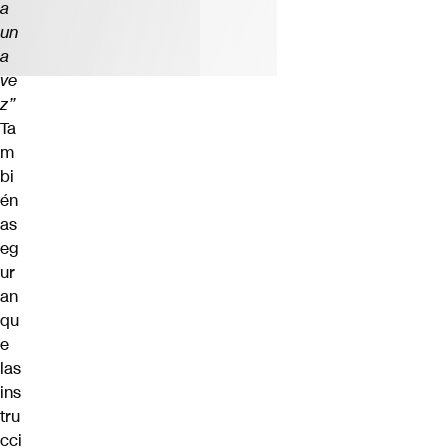
a
un
a
ve
z”
Ta
m
bi
én
as
eg
ur
an
qu
e
las
ins
tru
cci