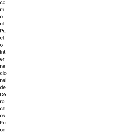
co
m
o
el
Pa
ct
o
Int
er
na
cio
nal
de
De
re
ch
os
Ec
on