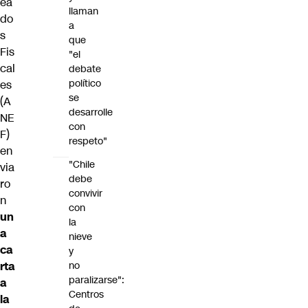
ea
llaman
do
a
s
que
Fis
"el
cal
debate
político
es
se
(A
desarrolle
NE
con
F)
respeto"
en
"Chile
via
debe
ro
convivir
n
con
un
la
a
nieve
ca
y
rta
no
paralizarse":
a
Centros
la