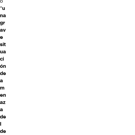
o
“
u
na
gr
av
e
sit
ua
ci
ón
de
a
m
en
az
a
de
l
de