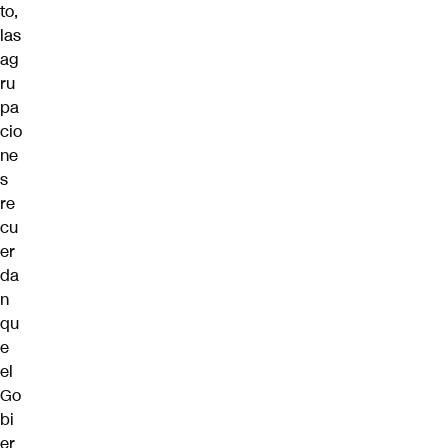
to,
las
ag
ru
pa
cio
ne
s
re
cu
er
da
n
qu
e
el
Go
bi
er