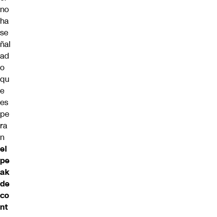
no
ha
se
ñal
ad
o
qu
e
es
pe
ra
n
el
pe
ak
de
co
nt