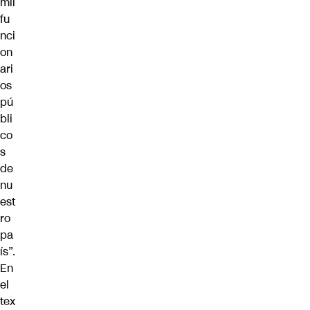
mil
fu
nci
on
ari
os
pú
bli
co
s
de
nu
est
ro
pa
ís”.
En
el
tex