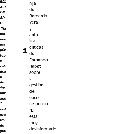
REL
hija
ACI
de
ON
Bernarda
AD
Vera
O –
y
Tra
baj
ante
ado
las
res
críticas
púb
de
lico
Fernando
s
Rabat
cali
fica
sobre
n
la
de
gestión
“ar
del
bitr
caso
ario
responde:
”
inst
"Él
ruct
está
ivo
muy
de
desinformado,
gob