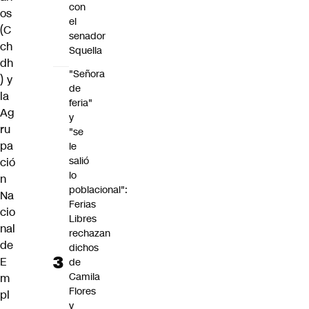
con
os
el
(C
senador
ch
Squella
dh
"Señora
) y
de
la
feria"
Ag
y
ru
"se
pa
le
salió
ció
lo
n
poblacional":
Na
Ferias
cio
Libres
nal
rechazan
de
dichos
E
de
Camila
m
Flores
pl
y