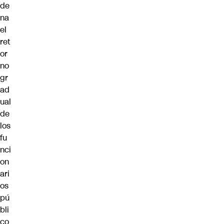
de
na
el
ret
or
no
gr
ad
ual
de
los
fu
nci
on
ari
os
pú
bli
co