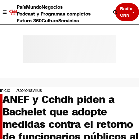
País
Mundo
Negocios
Radio
Podcast y Programas completos
CNN
Futuro 360
Cultura
Servicios
País
Mundo
Negocios
Inicio
Coronavirus
ANEF y Cchdh piden a
Deportes
Programas completos
Bachelet que adopte
Cultura
Servicios
medidas contra el retorno
Bits
CNN Data
de funcionarios públicos al
CNN tiempo