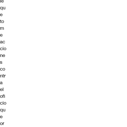
le
qu
e
to
m
e
ac
cio
ne
s
co
ntr
a
el
ofi
cio
qu
e
or