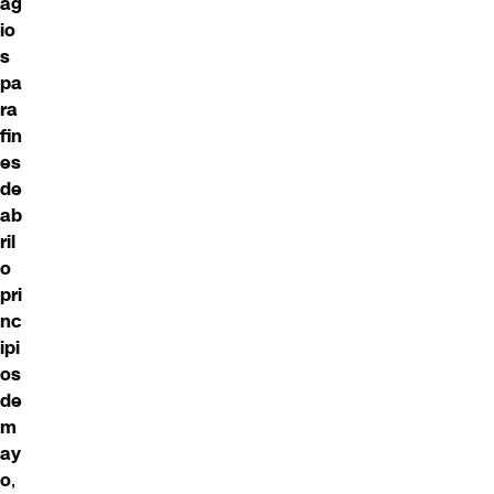
ag
io
s
pa
ra
fin
es
de
ab
ril
o
pri
nc
ipi
os
de
m
ay
o
,