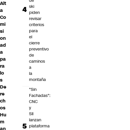
de
Alt
ski
a
piden
Co
revisar
mi
criterios
si
para
el
on
cierre
ad
preventivo
a
de
pa
caminos
ra
a
lo
la
s
montaña
De
"Sin
re
Fachadas":
ch
CNC
os
y
SII
Hu
lanzan
m
plataforma
an