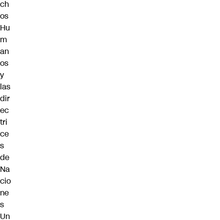
ch
os
Hu
m
an
os
y
las
dir
ec
tri
ce
s
de
Na
cio
ne
s
Un