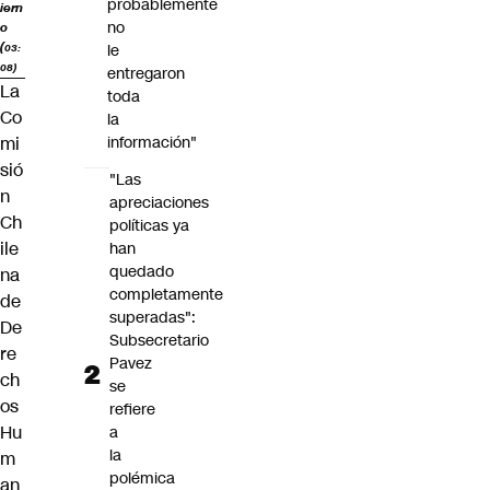
probablemente
iern
no
o
(
le
03:
08)
entregaron
La
toda
Co
la
mi
información"
sió
"Las
n
apreciaciones
Ch
políticas ya
ile
han
quedado
na
completamente
de
superadas":
De
Subsecretario
re
Pavez
ch
se
os
refiere
Hu
a
la
m
polémica
an