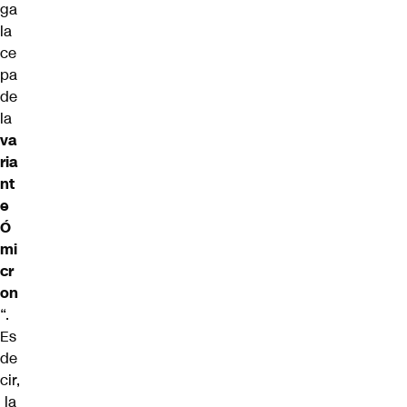
ga
la
ce
pa
de
la
va
ria
nt
e
Ó
mi
cr
on
“.
Es
de
cir,
la