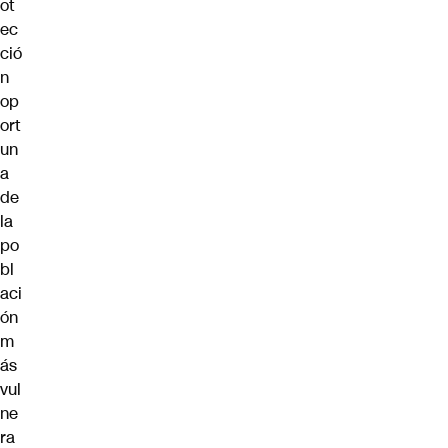
ot
ec
ció
n
op
ort
un
a
de
la
po
bl
aci
ón
m
ás
vul
ne
ra