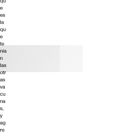
qu
e
es
la
qu
e
te
nía
n
las
otr
as
va
cu
na
s,
y
ag
re