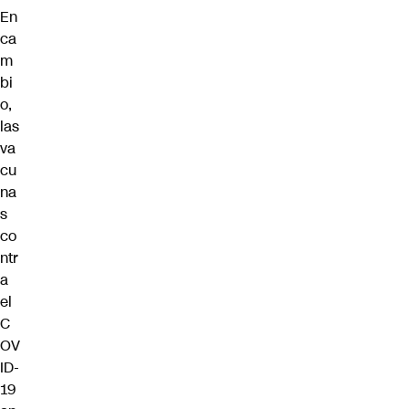
En
ca
m
bi
o,
las
va
cu
na
s
co
ntr
a
el
C
OV
ID-
19