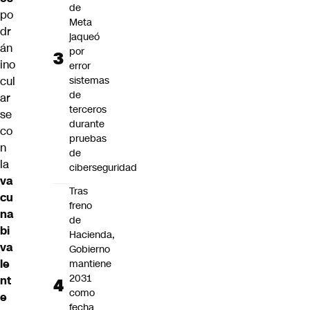
de
po
Meta
dr
jaqueó
án
por
ino
error
sistemas
cul
de
ar
terceros
se
durante
co
pruebas
n
de
la
ciberseguridad
va
Tras
cu
freno
na
de
bi
Hacienda,
va
Gobierno
le
mantiene
2031
nt
como
e
fecha