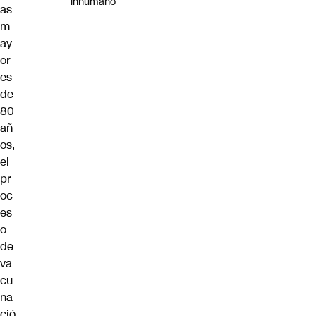
inhumano”
as
m
ay
or
es
de
80
añ
os,
el
pr
oc
es
o
de
va
cu
na
ció