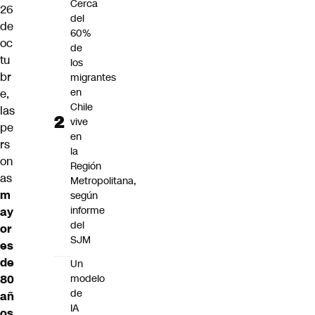
Cerca
26
del
de
60%
oc
de
tu
los
br
migrantes
en
e,
Chile
las
vive
pe
en
rs
la
on
Región
as
Metropolitana,
m
según
informe
ay
del
or
SJM
es
de
Un
modelo
80
de
añ
IA
os