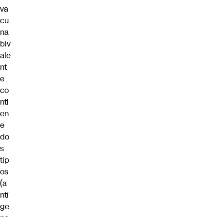
va
cu
na
biv
ale
nt
e
co
nti
en
e
do
s
tip
os
(a
ntí
ge