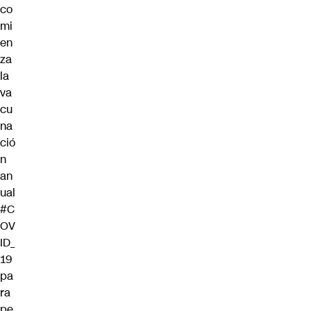
co
mi
en
za
la
va
cu
na
ció
n
an
ual
#C
OV
ID_
19
pa
ra
pe