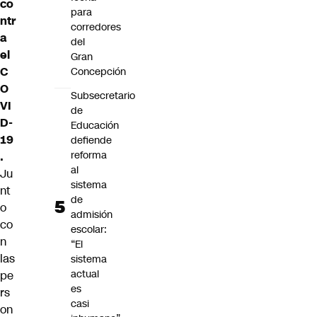
co
para
ntr
corredores
a
del
el
Gran
C
Concepción
O
Subsecretario
VI
de
D-
Educación
19
defiende
reforma
.
al
Ju
sistema
nt
de
o
admisión
co
escolar:
n
“El
las
sistema
actual
pe
es
rs
casi
on