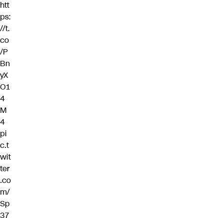
htt
ps:
//t.
co
/P
Bn
yX
O1
4
M
4
pi
c.t
wit
ter
.co
m/
Sp
37