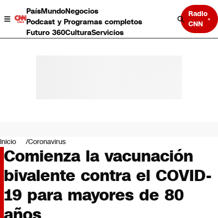
País
Mundo
Negocios
Radio
Podcast y Programas completos
CNN
Futuro 360
Cultura
Servicios
País
Mundo
Negocios
Inicio
Coronavirus
Comienza la vacunación
Deportes
Programas completos
bivalente contra el COVID-
Cultura
Servicios
19 para mayores de 80
Bits
CNN Data
años
CNN tiempo