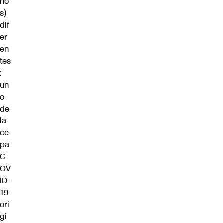
no
s)
dif
er
en
tes
:
un
o
de
la
ce
pa
C
OV
ID-
19
ori
gi