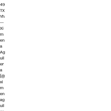
49
TX
Yh
—
Xi
m
en
a
Ag
uil
er
a
(@
xi
m
en
ag
uil