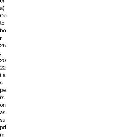
er
a)
Oc
to
be
r
26
,
20
22
La
s
pe
rs
on
as
su
pri
mi