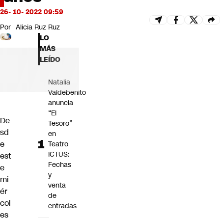
Futuro 360
26- 10- 2022 09:59
Opinión
Por
Alicia Ruz Ruz
LO
MÁS
LEÍDO
Natalia
Valdebenito
anuncia
“El
De
Tesoro”
sd
en
e
Teatro
ICTUS:
est
Fechas
e
y
mi
venta
ér
de
col
entradas
es