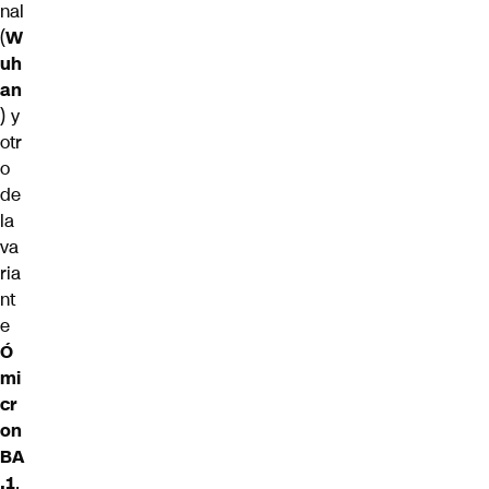
nal
(
W
uh
an
) y
otr
o
de
la
va
ria
nt
e
Ó
mi
cr
on
BA
.1
.