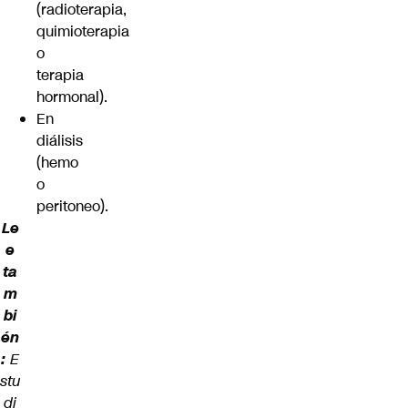
(radioterapia,
quimioterapia
o
terapia
hormonal).
En
diálisis
(hemo
o
peritoneo).
Le
e
ta
m
bi
én
:
E
stu
di