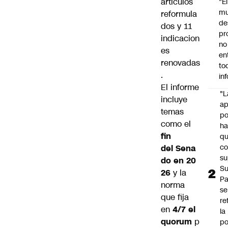
artículos
"É
m
reformula
de
dos y 11
pr
indicacion
no
es
en
renovadas
to
.
in
El informe
"L
incluye
ap
temas
po
como el
h
fin
q
c
del Sena
su
do en 20
Su
26
y la
P
norma
se
que fija
re
en
4/7 el
la
quorum
p
po