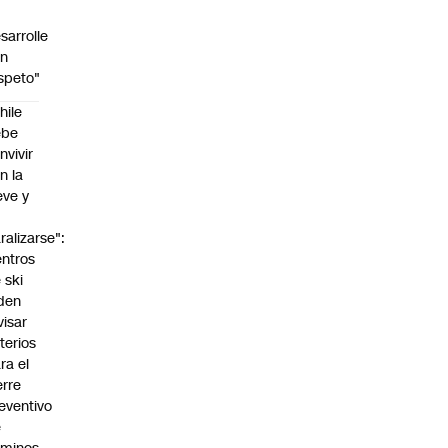
sarrolle
on
speto"
hile
ebe
nvivir
n la
eve y
o
ralizarse":
ntros
 ski
den
visar
iterios
ra el
erre
eventivo
e