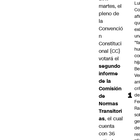
Lu
martes, el
Co
pleno de
af
la
qu
Convenció
ex
n
un
"f
Constituci
hu
onal (CC)
co
votará el
hi
segundo
Be
informe
Ve
de la
an
Comisión
cr
de
de
Fe
Normas
Ra
Transitori
so
as
, el cual
ge
cuenta
de
con 36
re