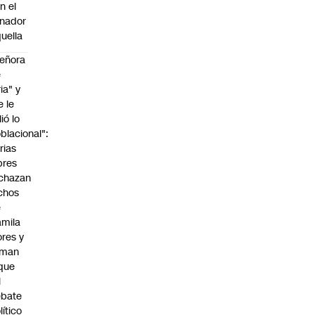
n el
nador
uella
eñora
e
ria" y
e le
lió lo
blacional":
rias
bres
chazan
chos
e
mila
ores y
aman
que
l
ebate
lítico