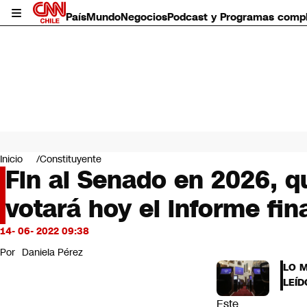
País
Mundo
Negocios
Podcast y Programas comp
País
Mundo
Inicio
Constituyente
Negocios
Fin al Senado en 2026, 
Deportes
votará hoy el informe fin
Programas completos
Cultura
Servicios
14- 06- 2022 09:38
Bits
Por
Daniela Pérez
CNN Data
LO 
CNN tiempo
LEÍD
Futuro 360
Este
Opinión