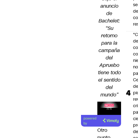
se
anuncio
de
de
c
Bachelet:
re
“Su
"C
retorno
d
para la
co
campaña
co
del
ni
Apruebo
n
tiene todo
pa
el sentido
Ce
de
del
pi
mundo”
re
cr
pa
Lea el
ci
powered
artículo
by
pr
Otro
d
punto