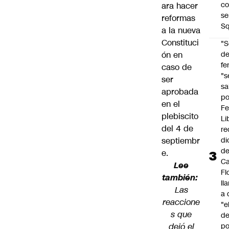
co
ara hacer
se
reformas
Sq
a la nueva
Constituci
"S
ón en
d
fe
caso de
"s
ser
sa
aprobada
po
en el
Fe
plebiscito
Li
del 4 de
re
septiembr
di
d
e.
Ca
Lee
Fl
también:
ll
Las
a 
reaccione
"e
s que
d
dejó el
po