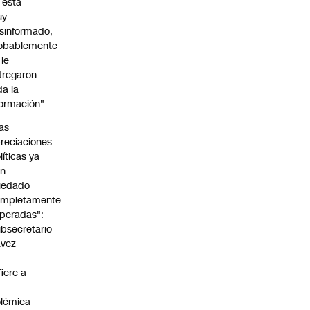
l está
uy
sinformado,
obablemente
 le
tregaron
da la
formación"
as
reciaciones
líticas ya
an
uedado
ompletamente
peradas":
bsecretario
avez
fiere a
lémica