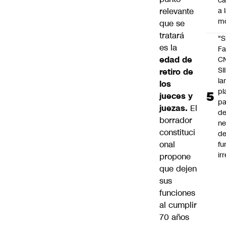
c
a 
relevante
m
que se
tratará
"S
es la
Fa
edad de
C
SII
retiro de
la
los
pl
jueces y
pa
juezas.
El
de
borrador
ne
constituci
d
onal
fu
ir
propone
que dejen
sus
funciones
al cumplir
70 años