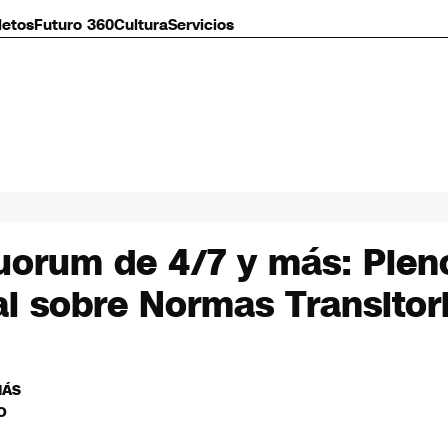
letos
Futuro 360
Cultura
Servicios
quorum de 4/7 y más: Plen
al sobre Normas Transitor
MÁS
O