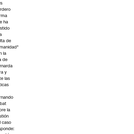
is
rdero
irma
e ha
istido
a
alta de
manidad"
n la
ja de
rnarda
ra y
te las
íticas
rnando
bat
bre la
stión
l caso
sponde: