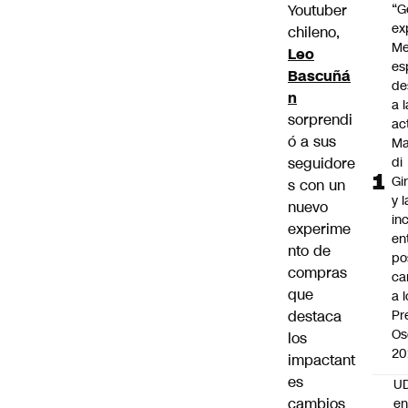
Youtuber
“G
ex
chileno,
Me
Leo
es
Bascuñá
de
n
a l
sorprendi
ac
ó a sus
Ma
seguidore
di
Gi
s con un
y l
nuevo
in
experime
en
nto de
po
compras
ca
que
a 
destaca
Pr
Os
los
20
impactant
es
UD
cambios
en