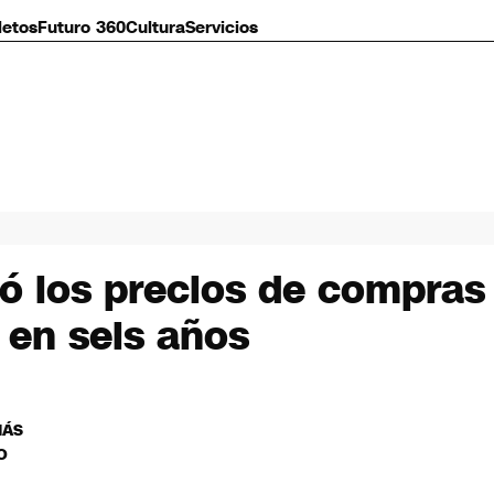
letos
Futuro 360
Cultura
Servicios
ó los precios de compra
 en seis años
MÁS
O