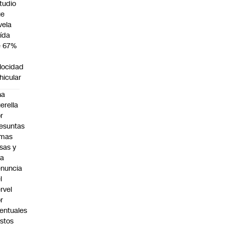
tudio
ue
vela
ída
e 67%
n
locidad
hicular
na
erella
r
esuntas
rmas
lsas y
na
nuncia
l
rvel
r
entuales
stos