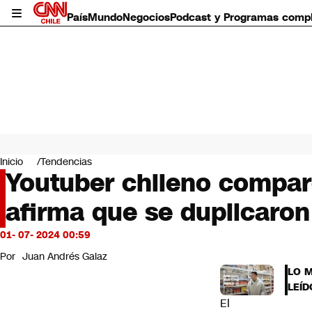
País
Mundo
Negocios
Podcast y Programas comp
País
Mundo
Inicio
Tendencias
Negocios
Youtuber chileno compar
Deportes
afirma que se duplicaron
Programas completos
Cultura
Servicios
01- 07- 2024 00:59
Bits
Por
Juan Andrés Galaz
CNN Data
LO 
CNN tiempo
LEÍD
Futuro 360
El
Opinión