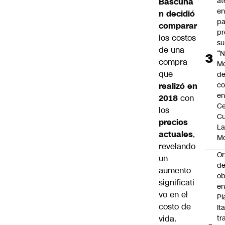
at
Bascuñá
en
n decidió
pa
comparar
pr
los costos
su
de una
“N
compra
M
que
de
co
realizó en
en
2018
con
Ce
los
Cu
precios
L
actuales
,
M
revelando
Or
un
de
aumento
ob
significati
e
vo en el
Pl
costo de
Ita
vida.
tr