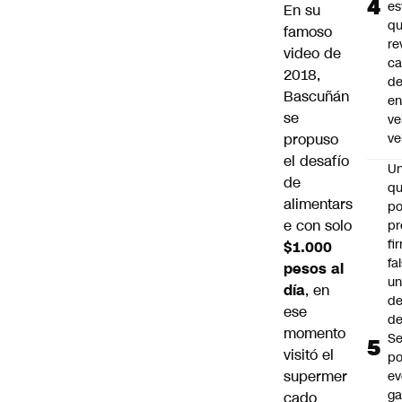
es
En su
q
famoso
re
video de
ca
2018,
d
Bascuñán
e
se
ve
propuso
ve
el desafío
U
de
qu
alimentars
po
e con solo
pr
fi
$1.000
fa
pesos al
u
día
, en
de
ese
de
momento
Se
visitó el
po
supermer
ev
ga
cado