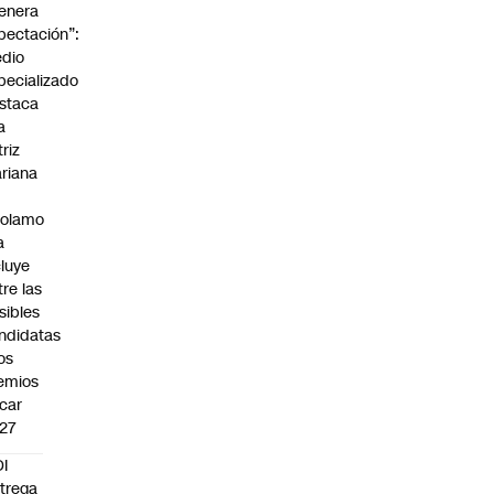
enera
pectación”:
dio
pecializado
staca
a
triz
riana
rolamo
a
cluye
tre las
sibles
ndidatas
los
emios
car
27
I
trega