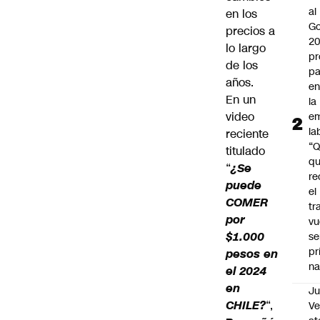
al
en los
Go
precios a
2
lo largo
pr
de los
pa
años.
en
En un
la
video
em
la
reciente
“
titulado
q
“
¿Se
re
puede
el
COMER
tr
por
vu
$1.000
se
pr
pesos en
na
el 2024
en
Ju
CHILE?
“,
V