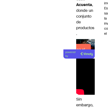
ir
Acuenta
,
Es
donde un
sa
conjunto
la
de
in
productos
co
.
el
Lea el
powered
artículo
by
Sin
embargo,