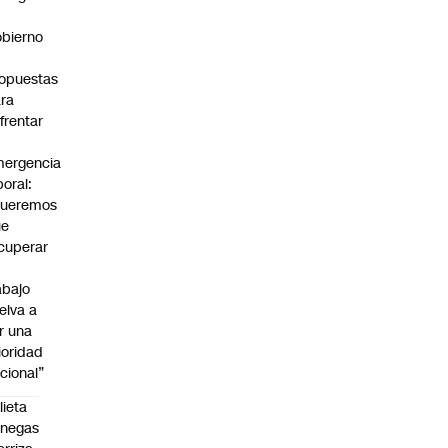
bierno
0
opuestas
ra
frentar
ergencia
boral:
Queremos
ue
cuperar
abajo
elva a
r una
ioridad
cional”
lieta
enegas