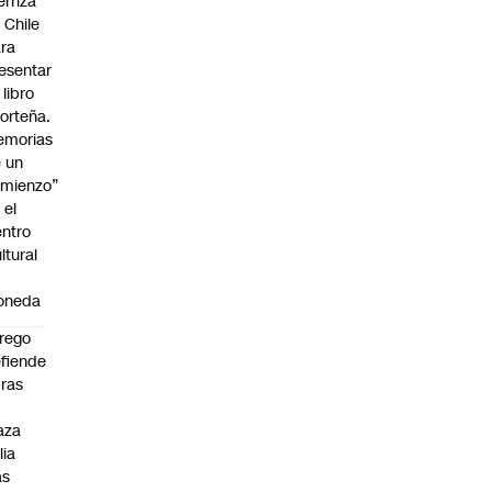
erriza
 Chile
ra
esentar
 libro
orteña.
emorias
 un
mienzo”
 el
ntro
ltural
a
oneda
rego
fiende
ras
n
aza
lia
as