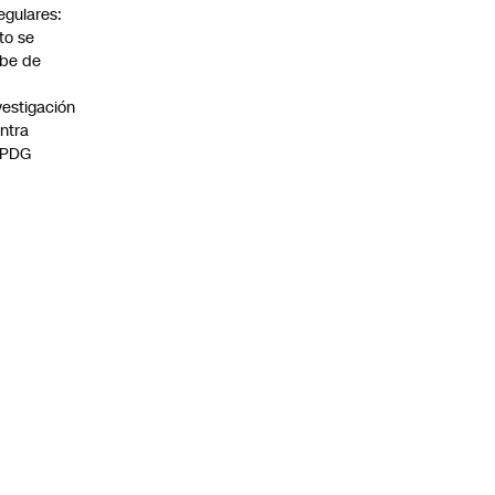
regulares:
to se
be de
vestigación
ntra
 PDG