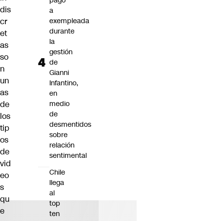
pago
dis
a
cr
exempleada
durante
et
la
as
gestión
so
de
n
Gianni
un
Infantino,
as
en
de
medio
de
los
desmentidos
tip
sobre
os
relación
de
sentimental
vid
Chile
eo
llega
s
al
qu
top
e
ten