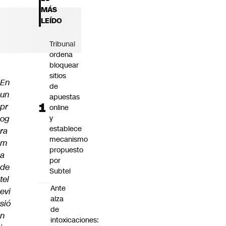
Futuro 360
MÁS
Opinión
LEÍDO
Tribunal
ordena
bloquear
sitios
En
de
un
apuestas
pr
online
og
y
establece
ra
mecanismo
m
propuesto
a
por
de
Subtel
tel
Ante
evi
alza
sió
de
n
intoxicaciones: