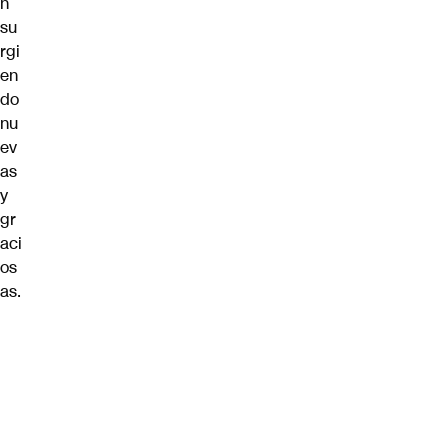
n
su
rgi
en
do
nu
ev
as
y
gr
aci
os
as.