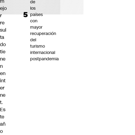
m
de
ejo
los
países
r
con
re
mayor
sul
recuperación
ta
del
do
turismo
tie
internacional
ne
postpandemia
n
en
int
er
ne
t.
Es
te
añ
o