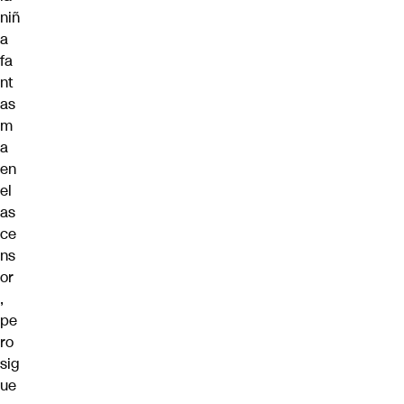
niñ
a
fa
nt
as
m
a
en
el
as
ce
ns
or
,
pe
ro
sig
ue