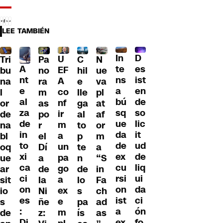
LEE TAMBIÉN
D
In
U
Tri
Pa
C
N
A
es
te
EF
bu
no
hil
ue
nt
ist
ns
A
na
ra
e
va
e
en
a
co
l
m
lle
pl
al
de
bú
nf
or
as
ga
at
za
so
sq
ir
de
po
al
af
de
lic
ue
m
na
r
to
or
in
it
da
a
bl
el
p
m
to
ud
de
un
oq
Dí
te
a
xi
de
ex
pa
ue
a
n
“S
ca
liq
cu
go
ar
de
de
in
ci
ui
rsi
a
sit
la
lo
Fa
on
da
on
ex
io
Ni
s
ch
es
ci
ist
e
s
ñe
pa
ad
:
ón
a
m
de
z:
ís
as
Di
fo
ex