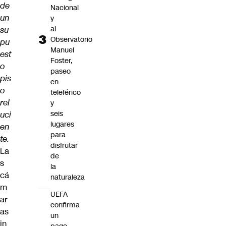
de
Nacional
un
y
al
su
Observatorio
pu
Manuel
est
Foster,
o
paseo
pis
en
o
teleférico
rel
y
seis
uci
lugares
en
para
te.
disfrutar
La
de
s
la
cá
naturaleza
m
UEFA
ar
confirma
as
un
in