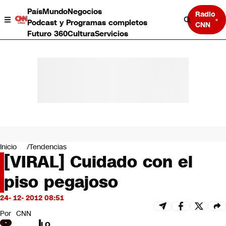
País
Mundo
Negocios
Radio
Podcast y Programas completos
CNN
Futuro 360
Cultura
Servicios
País
Mundo
Negocios
Inicio
Tendencias
[VIRAL] Cuidado con el
Deportes
Programas completos
piso pegajoso
Cultura
Servicios
24- 12- 2012 08:51
Bits
CNN Data
Por
CNN
CNN tiempo
LO