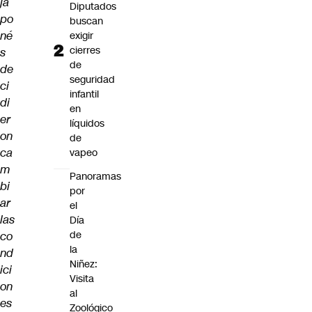
ja
Diputados
po
buscan
né
exigir
cierres
s
de
de
seguridad
ci
infantil
di
en
er
líquidos
on
de
ca
vapeo
m
Panoramas
bi
por
ar
el
las
Día
de
co
la
nd
Niñez:
ici
Visita
on
al
es
Zoológico