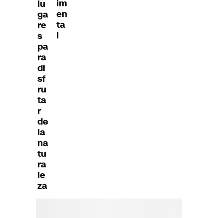
im
lu
en
ga
ta
re
l
s
pa
ra
di
sf
ru
ta
r
de
la
na
tu
ra
le
za