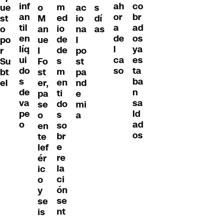
inf
co
ah
m
ue
o
ac
s
an
br
or
ed
st
M
io
dí
til
ad
a
io
o
an
na
as
en
os
de
de
po
ue
l
líq
ya
l
de
r
l
po
ui
es
ca
s
Su
Fo
st
do
ta
so
m
bt
st
pa
s
ba
en
el
er,
nd
de
n
ti
pa
e
va
sa
do
se
mi
pe
ld
s
o
a
o
ad
so
en
os
br
te
e
lef
re
ér
la
ic
ci
o
ón
y
se
se
nt
is