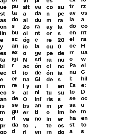
pl
ap
Vi
es
”
pu
rz
tr
ea
ue
sit
co
su
ta
os
av
da
st
a
n
pe
do
a
ia
du
as
al
m
ra
s
co
do
ra
on
Zo
ay
la
bu
nt
en
nt
lin
ol
or
s
sc
ra
el
e
e
óg
re
20
an
H
ce
la
y
ic
cu
0
ex
ua
rr
ge
es
o
pe
de
igi
w
o
sti
ta
N
ra
nu
r
ei
Pa
ón
bl
ac
ci
nc
ci
C
nu
de
ec
io
ón
ia
er
hil
l:
Gi
e
na
de
s
re
e:
Es
an
m
l y
l
en
s
D
to
ni
ec
al
tu
su
de
oc
se
Inf
an
O
ris
s
se
u
sa
an
is
bs
m
pr
gu
m
be
ti
m
er
o
im
ri
en
ha
no
o
va
in
er
da
to
st
,
pr
to
te
os
d
s
a
en
op
ri
rn
do