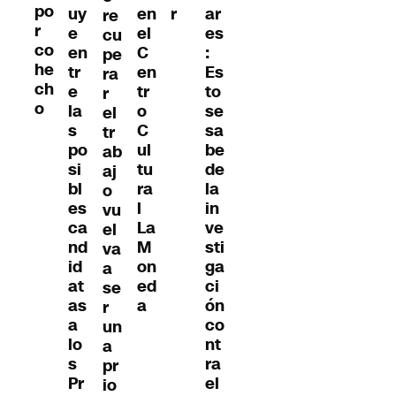
po
uy
en
r
ar
re
r
e
el
es
cu
co
en
C
:
pe
he
tr
en
Es
ra
ch
e
tr
to
r
o
la
o
se
el
s
C
sa
tr
po
ul
be
ab
si
tu
de
aj
bl
ra
la
o
es
l
in
vu
ca
La
ve
el
nd
M
sti
va
id
on
ga
a
at
ed
ci
se
as
a
ón
r
a
co
un
lo
nt
a
s
ra
pr
Pr
el
io