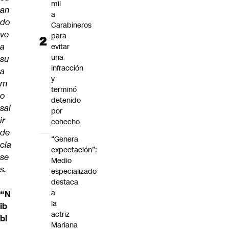
mil
an
a
do
Carabineros
ve
para
a
evitar
una
su
infracción
a
y
m
terminó
o
detenido
sal
por
ir
cohecho
de
“Genera
cla
expectación”:
se
Medio
s.
especializado
destaca
a
“N
la
ib
actriz
bl
Mariana