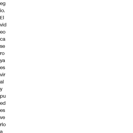
eg
io.
El
vid
eo
ca
se
ro
ya
es
vir
al
y
pu
ed
es
ve
rlo
a