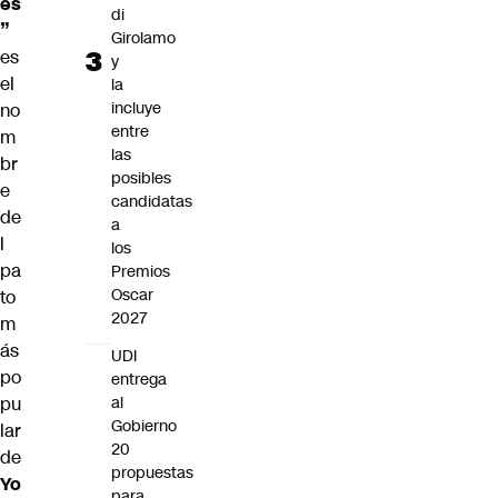
es
di
”
Girolamo
es
y
el
la
incluye
no
entre
m
las
br
posibles
e
candidatas
de
a
l
los
pa
Premios
Oscar
to
2027
m
ás
UDI
po
entrega
pu
al
Gobierno
lar
20
de
propuestas
Yo
para