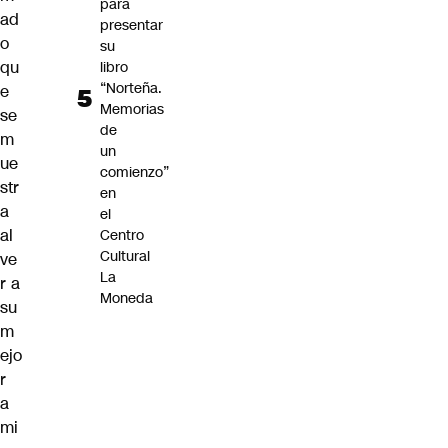
para
ad
presentar
o
su
qu
libro
“Norteña.
e
Memorias
se
de
m
un
ue
comienzo”
str
en
a
el
al
Centro
Cultural
ve
La
r a
Moneda
su
m
ejo
r
a
mi