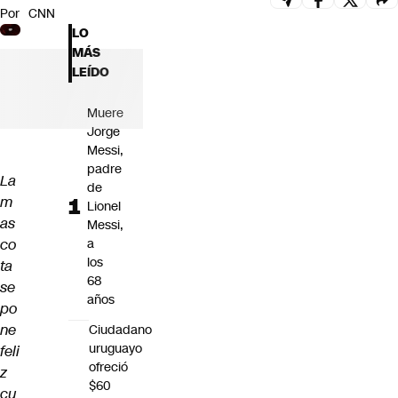
Por
CNN
Futuro 360
LO
Opinión
MÁS
LEÍDO
Muere
Jorge
Messi,
padre
La
de
m
Lionel
as
Messi,
co
a
los
ta
68
se
años
po
ne
Ciudadano
uruguayo
feli
ofreció
z
$60
cu