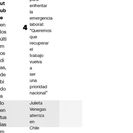
ut
enfrentar
ub
la
e
emergencia
en
laboral:
“Queremos
los
que
últi
recuperar
m
el
os
trabajo
dí
vuelva
as,
a
de
ser
una
bi
prioridad
do
nacional”
a
lo
Julieta
Venegas
en
aterriza
tus
en
ias
Chile
m