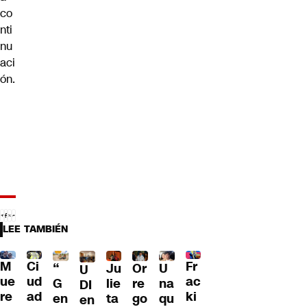
co
nti
nu
aci
ón.
LEE TAMBIÉN
M
Ci
Fr
“
Ju
Or
U
U
ue
ud
ac
G
lie
re
na
DI
re
ad
ki
en
ta
go
qu
en