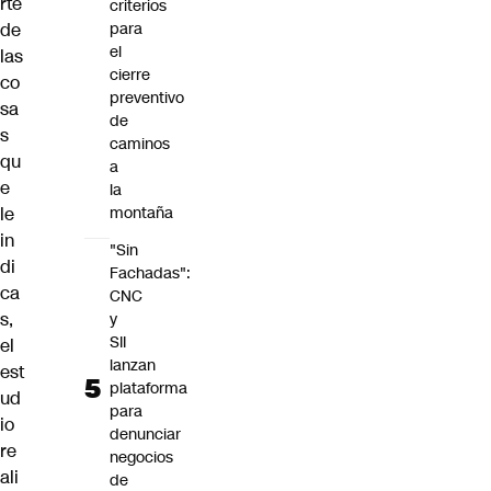
rte
criterios
de
para
el
las
cierre
co
preventivo
sa
de
s
caminos
qu
a
e
la
le
montaña
in
"Sin
di
Fachadas":
ca
CNC
s,
y
SII
el
lanzan
est
plataforma
ud
para
io
denunciar
re
negocios
ali
de