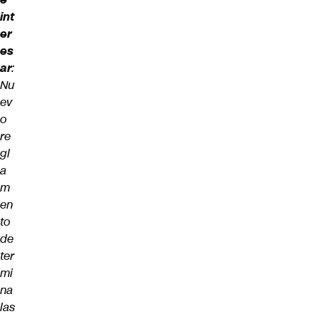
int
er
es
ar
:
Nu
ev
o
re
gl
a
m
en
to
de
ter
mi
na
las