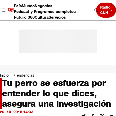
País
Mundo
Negocios
Radio
Podcast y Programas completos
CNN
Futuro 360
Cultura
Servicios
País
Mundo
Negocios
Inicio
Tendencias
Tu perro se esfuerza por
Deportes
Programas completos
entender lo que dices,
Cultura
Servicios
asegura una investigación
Bits
CNN Data
20- 10- 2018 14:33
CNN tiempo