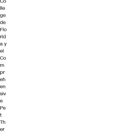
Co
lle
ge
de
Flo
rid
a y
el
Co
m
pr
eh
en
siv
e
Pe
t
Th
er