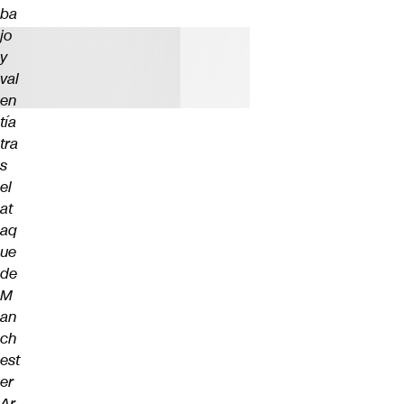
ba
jo
y
val
en
tía
tra
s
el
at
aq
ue
de
M
an
ch
est
er
Ar