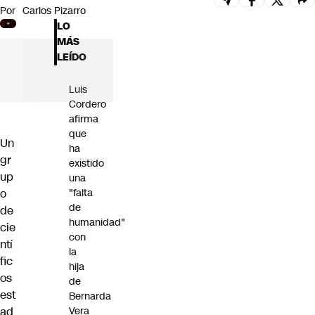
Por
Carlos Pizarro
Futuro 360
LO
Opinión
MÁS
LEÍDO
Luis
Cordero
afirma
que
Un
ha
gr
existido
up
una
o
"falta
de
de
humanidad"
cie
con
ntí
la
fic
hija
os
de
est
Bernarda
ad
Vera