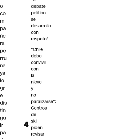
o
debate
político
co
se
m
desarrolle
pa
con
ñe
respeto"
ra
"Chile
pe
debe
rru
convivir
na
con
ya
la
lo
nieve
gr
y
e
no
paralizarse":
dis
Centros
tin
de
gu
ski
ir
piden
pa
revisar