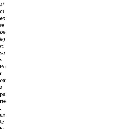
al
m
en
te
pe
lig
ro
sa
s
Po
r
otr
a
pa
rte
,
an
te
la