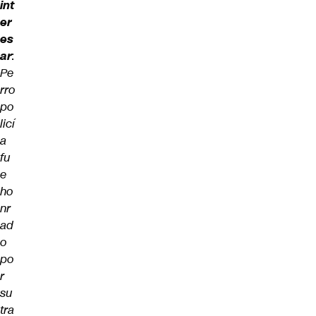
int
er
es
ar
:
Pe
rro
po
licí
a
fu
e
ho
nr
ad
o
po
r
su
tra