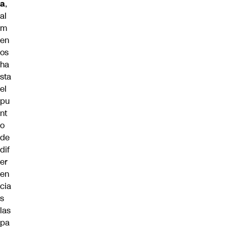
a
,
al
m
en
os
ha
sta
el
pu
nt
o
de
dif
er
en
cia
s
las
pa