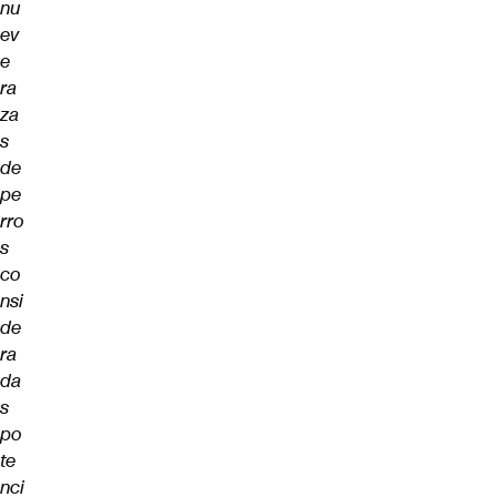
nu
ev
e
ra
za
s
de
pe
rro
s
co
nsi
de
ra
da
s
po
te
nci