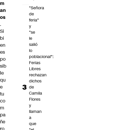
m
"Señora
an
de
os
feria"
.
y
Si
"se
bi
le
salió
en
lo
es
poblacional":
po
Ferias
sib
Libres
le
rechazan
qu
dichos
e
de
Camila
tu
Flores
co
y
m
llaman
pa
a
ñe
que
ro
"el