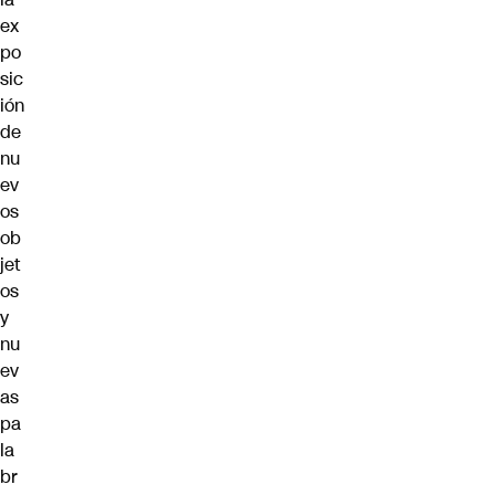
ex
po
sic
ión
de
nu
ev
os
ob
jet
os
y
nu
ev
as
pa
la
br