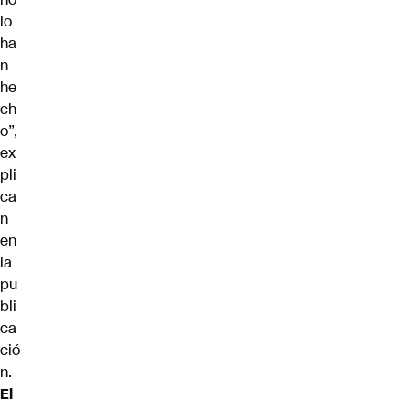
lo
ha
n
he
ch
o”,
ex
pli
ca
n
en
la
pu
bli
ca
ció
n.
El