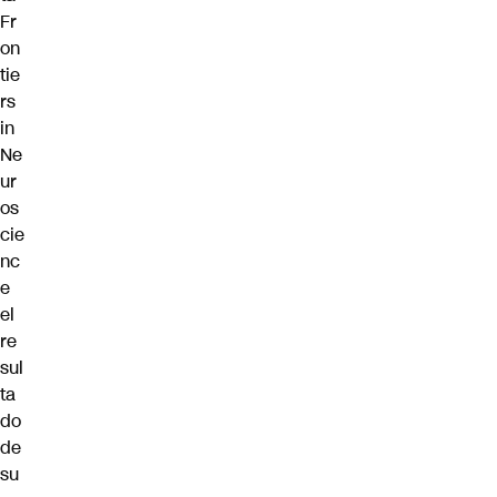
Fr
on
tie
rs
in
Ne
ur
os
cie
nc
e
el
re
sul
ta
do
de
su