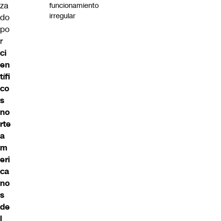
za
funcionamiento
irregular
do
po
r
ci
en
tífi
co
s
no
rte
a
m
eri
ca
no
s
de
l