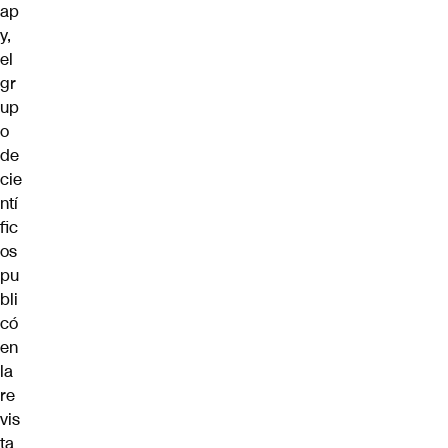
ap
y,
el
gr
up
o
de
cie
ntí
fic
os
pu
bli
có
en
la
re
vis
ta