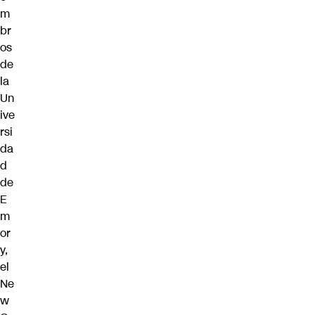
m
br
os
de
la
Un
ive
rsi
da
d
de
E
m
or
y,
el
Ne
w