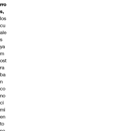
rro
s,
los
cu
ale
s
ya
m
ost
ra
ba
n
co
no
ci
mi
en
to
so