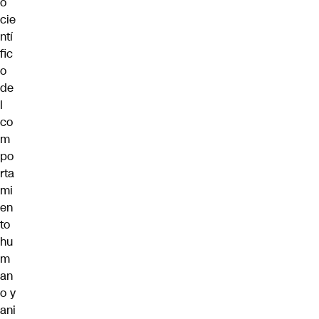
o
cie
ntí
fic
o
de
l
co
m
po
rta
mi
en
to
hu
m
an
o y
ani