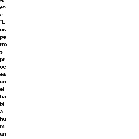
en
a
“
L
os
pe
rro
s
pr
oc
es
an
el
ha
bl
a
hu
m
an