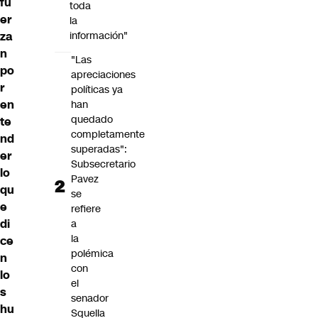
fu
toda
er
la
za
información"
n
"Las
po
apreciaciones
r
políticas ya
en
han
quedado
te
completamente
nd
superadas":
er
Subsecretario
lo
Pavez
qu
se
e
refiere
di
a
la
ce
polémica
n
con
lo
el
s
senador
hu
Squella