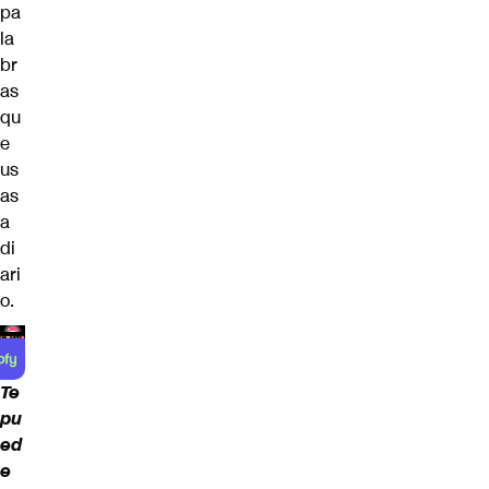
pa
la
br
as
qu
e
us
as
a
di
ari
o.
Te
pu
ed
e