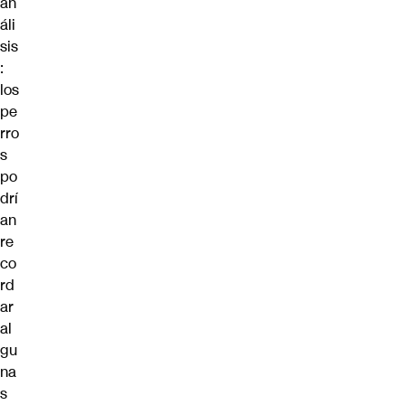
an
áli
sis
:
los
pe
rro
s
po
drí
an
re
co
rd
ar
al
gu
na
s