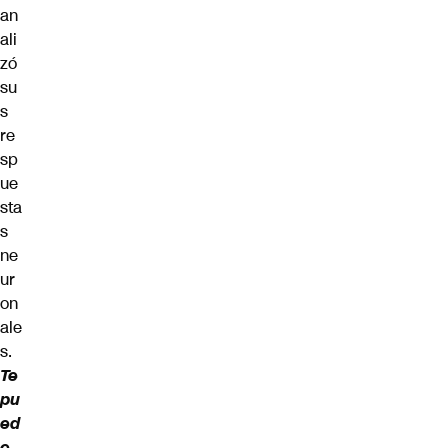
an
ali
zó
su
s
re
sp
ue
sta
s
ne
ur
on
ale
s.
Te
pu
ed
e