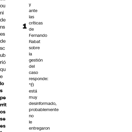
y
ou
ante
ni
las
de
críticas
ns
de
es
Fernando
de
Rabat
sc
sobre
la
ub
gestión
rió
del
qu
caso
e
responde:
lo
"Él
s
está
pe
muy
desinformado,
rrit
probablemente
os
no
se
le
es
entregaron