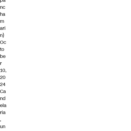
pa
nc
ha
m
ari
n)
Oc
to
be
r
10,
20
24
Ca
nd
ela
ria
,
un