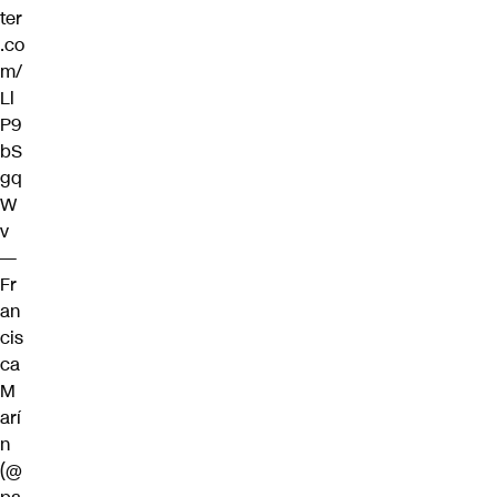
ter
.co
m/
Ll
P9
bS
gq
W
v
—
Fr
an
cis
ca
M
arí
n
(@