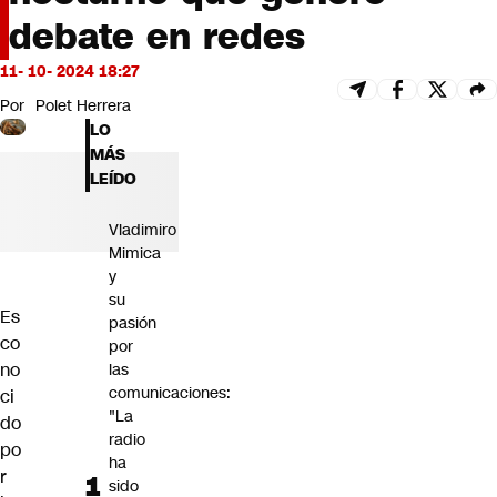
Futuro 360
debate en redes
Opinión
11- 10- 2024 18:27
Por
Polet Herrera
LO
MÁS
LEÍDO
Vladimiro
Mimica
y
su
Es
pasión
co
por
no
las
comunicaciones:
ci
"La
do
radio
po
ha
r
sido