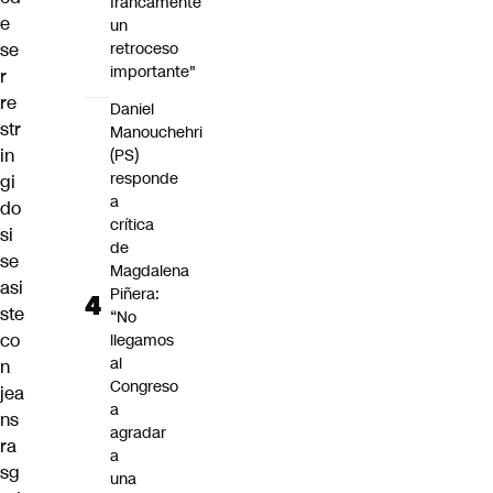
francamente
e
un
retroceso
se
importante"
r
re
Daniel
str
Manouchehri
in
(PS)
responde
gi
a
do
crítica
si
de
se
Magdalena
asi
Piñera:
ste
“No
co
llegamos
al
n
Congreso
jea
a
ns
agradar
ra
a
sg
una