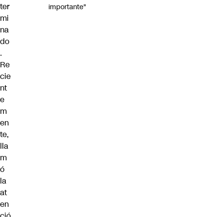
ter
importante"
mi
na
do
.
Re
cie
nt
e
m
en
te,
lla
m
ó
la
at
en
ció