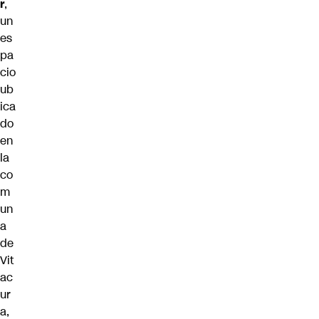
r
,
un
es
pa
cio
ub
ica
do
en
la
co
m
un
a
de
Vit
ac
ur
a,