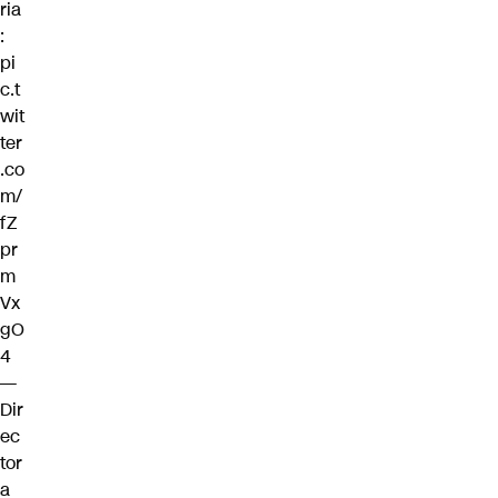
ria
:
pi
c.t
wit
ter
.co
m/
fZ
pr
m
Vx
gO
4
—
Dir
ec
tor
a