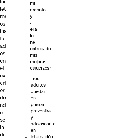
los
mi
let
amante
rer
y
a
os
ella
ins
le
tal
he
ad
entregado
os
mis
en
mejores
el
esfuerzos"
ext
Tres
eri
adultos
or,
quedan
do
en
prisión
nd
preventiva
e
y
se
adolescente
in
en
di
internación