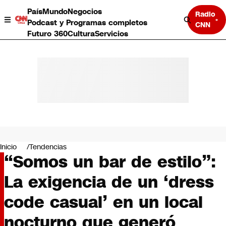
País
Mundo
Negocios
Radio
Podcast y Programas completos
CNN
Futuro 360
Cultura
Servicios
País
Mundo
Negocios
Inicio
Tendencias
“Somos un bar de estilo”:
Deportes
Programas completos
La exigencia de un ‘dress
Cultura
Servicios
code casual’ en un local
Bits
CNN Data
nocturno que generó
CNN tiempo