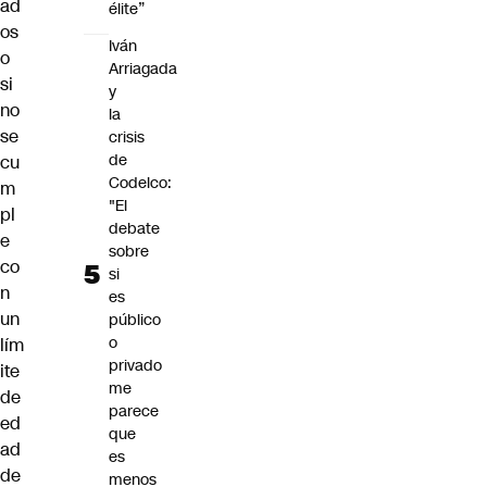
ad
élite”
os
Iván
o
Arriagada
si
y
no
la
se
crisis
de
cu
Codelco:
m
"El
pl
debate
e
sobre
co
si
n
es
un
público
o
lím
privado
ite
me
de
parece
ed
que
ad
es
de
menos