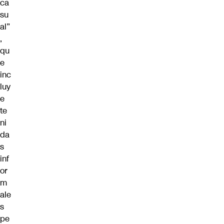
ca
su
al”
,
qu
e
inc
luy
e
te
ni
da
s
inf
or
m
ale
s
pe