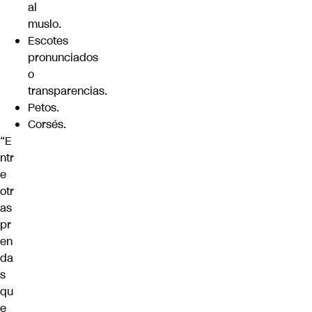
al
muslo.
Escotes
pronunciados
o
transparencias.
Petos.
Corsés.
“E
ntr
e
otr
as
pr
en
da
s
qu
e