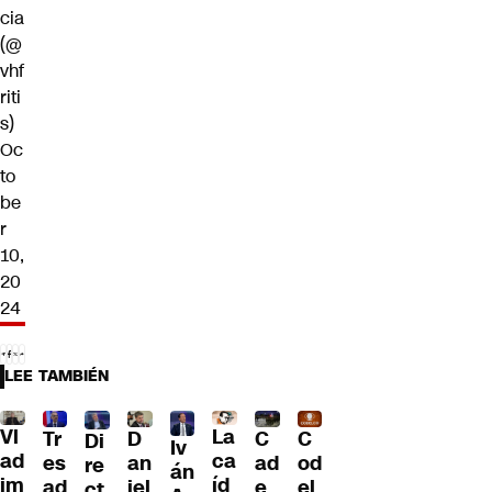
cia
(@
vhf
riti
s)
Oc
to
be
r
10,
20
24
LEE TAMBIÉN
Vl
La
Tr
D
C
C
Di
Iv
ad
ca
es
an
ad
od
re
án
im
íd
ad
iel
e
el
ct