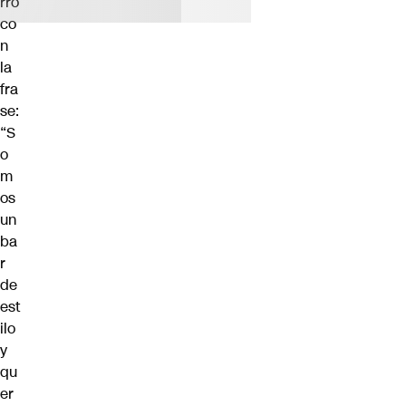
rró
co
n
la
fra
se:
“S
o
m
os
un
ba
r
de
est
ilo
y
qu
er