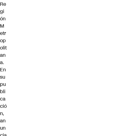
Re
gi
ón
M
etr
op
olit
an
a.
En
su
pu
bli
ca
ció
n,
an
un
cia