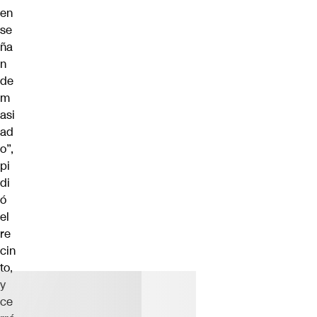
en
se
ña
n
de
m
asi
ad
o”,
pi
di
ó
el
re
cin
to,
y
ce