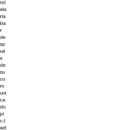
nd
ela
ria
Ba
r
de
sp
ué
s
de
su
co
m
uni
ca
do
pi
c.t
wit