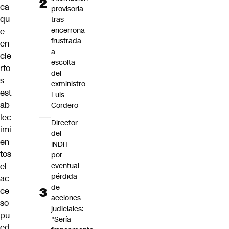
ca
provisoria
qu
tras
encerrona
e
frustrada
en
a
cie
escolta
rto
del
s
exministro
est
Luis
ab
Cordero
lec
Director
imi
del
en
INDH
tos
por
eventual
el
pérdida
ac
de
ce
acciones
so
judiciales:
pu
"Sería
ed