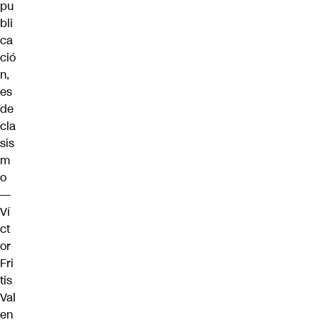
pu
bli
ca
ció
n,
es
de
cla
sis
m
o
—
Ví
ct
or
Fri
tis
Val
en