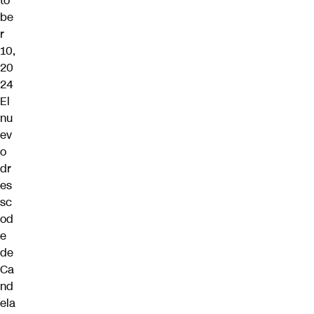
to
be
r
10,
20
24
El
nu
ev
o
dr
es
sc
od
e
de
Ca
nd
ela