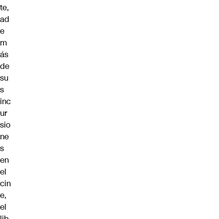
te,
ad
e
m
ás
de
su
s
inc
ur
sio
ne
s
en
el
cin
e,
el
lib