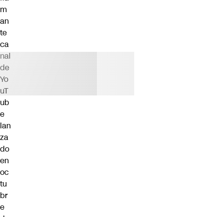
m
an
te
ca
nal
de
Yo
uT
ub
e
lan
za
do
en
oc
tu
br
e