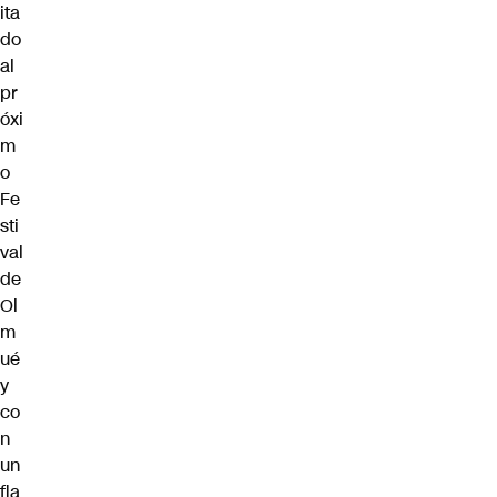
ita
do
al
pr
óxi
m
o
Fe
sti
val
de
Ol
m
ué
y
co
n
un
fla