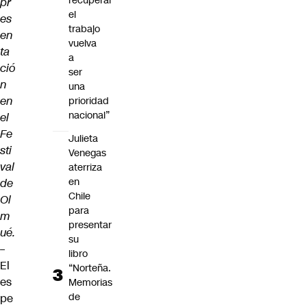
recuperar
pr
el
es
trabajo
en
vuelva
ta
a
ció
ser
n
una
en
prioridad
nacional”
el
Fe
Julieta
sti
Venegas
val
aterriza
en
de
Chile
Ol
para
m
presentar
ué.
su
–
libro
El
“Norteña.
es
Memorias
de
pe