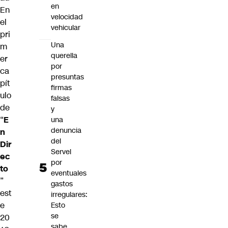
en
En
velocidad
el
vehicular
pri
Una
m
querella
er
por
ca
presuntas
pít
firmas
ulo
falsas
de
y
“
E
una
denuncia
n
del
Dir
Servel
ec
por
to
eventuales
”
gastos
est
irregulares:
e
Esto
se
20
sabe