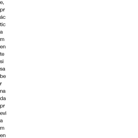
e,
pr
ác
tic
a
m
en
te
si
sa
be
r
na
da
pr
evi
a
m
en