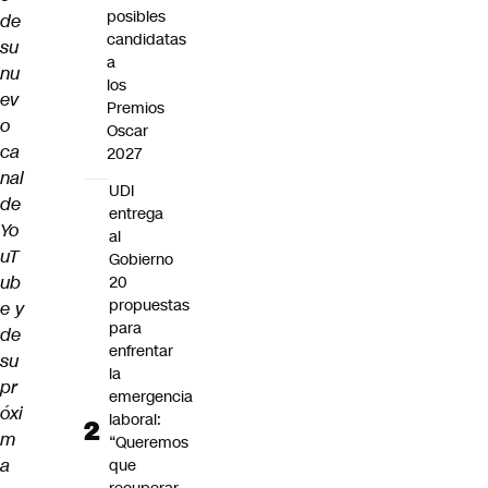
posibles
de
candidatas
su
a
nu
los
ev
Premios
o
Oscar
ca
2027
nal
UDI
de
entrega
Yo
al
uT
Gobierno
ub
20
propuestas
e y
para
de
enfrentar
su
la
pr
emergencia
óxi
laboral:
m
“Queremos
a
que