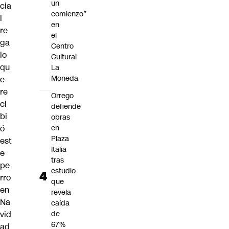
un
cia
comienzo”
l
en
re
el
ga
Centro
lo
Cultural
qu
La
Moneda
e
re
Orrego
ci
defiende
bi
obras
ó
en
Plaza
est
Italia
e
tras
pe
estudio
rro
que
en
revela
Na
caída
vid
de
67%
ad