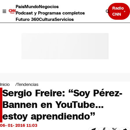
País
Mundo
Negocios
Radio
Podcast y Programas completos
CNN
Futuro 360
Cultura
Servicios
País
Mundo
Negocios
Inicio
Tendencias
Sergio Freire: “Soy Pérez-
Deportes
Programas completos
Bannen en YouTube…
Cultura
Servicios
estoy aprendiendo”
Bits
CNN Data
06- 01- 2016 11:03
CNN tiempo