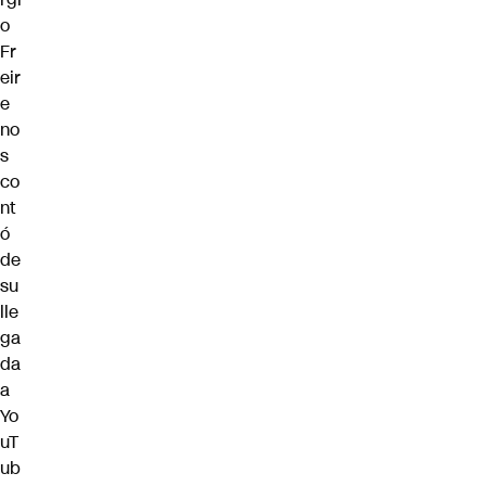
o
Fr
eir
e
no
s
co
nt
ó
de
su
lle
ga
da
a
Yo
uT
ub