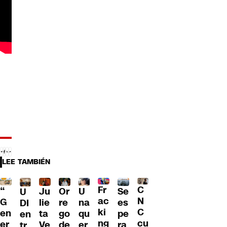
LEE TAMBIÉN
Fr
C
“
Ju
Or
U
Se
U
ac
N
G
lie
re
na
es
DI
ki
C
en
ta
go
qu
pe
en
ng
cu
er
Ve
de
er
ra
tr