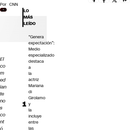
Por
CNN
Futuro 360
LO
Opinión
MÁS
LEÍDO
“Genera
expectación”:
Medio
especializado
El
destaca
co
a
m
la
ed
actriz
Mariana
ian
di
te
Girolamo
no
y
s
la
co
incluye
nt
entre
ó
las