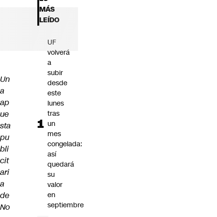
Futuro 360
MÁS
Opinión
LEÍDO
UF
volverá
a
subir
Un
desde
a
este
ap
lunes
ue
tras
un
sta
mes
pu
congelada:
bli
así
cit
quedará
ari
su
a
valor
de
en
septiembre
No