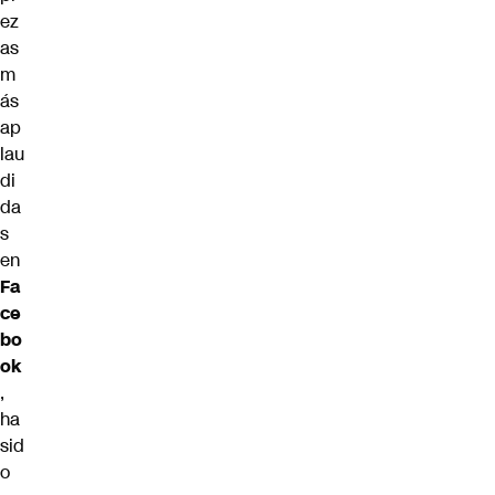
ez
as
m
ás
ap
lau
di
da
s
en
Fa
ce
bo
ok
,
ha
sid
o