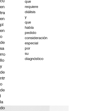
cu
que
en
requiere
diálisis
tra
y
en
que
pl
había
en
pedido
o
consideración
de
especial
sa
por
su
rro
diagnóstico
llo
y
de
ntr
o
de
l
la
do