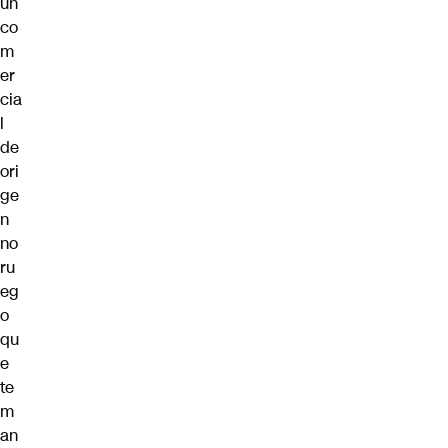
un
co
m
er
cia
l
de
ori
ge
n
no
ru
eg
o
qu
e
te
m
an