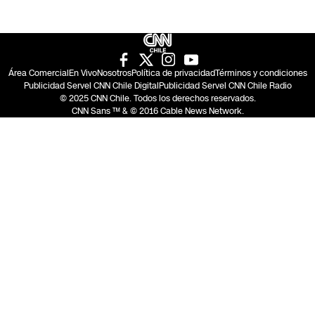
Área Comercial
En Vivo
Nosotros
Política de privacidad
Términos y condiciones
Publicidad Servel CNN Chile Digital
Publicidad Servel CNN Chile Radio
© 2025 CNN Chile. Todos los derechos reservados.
CNN Sans ™ & © 2016 Cable News Network.