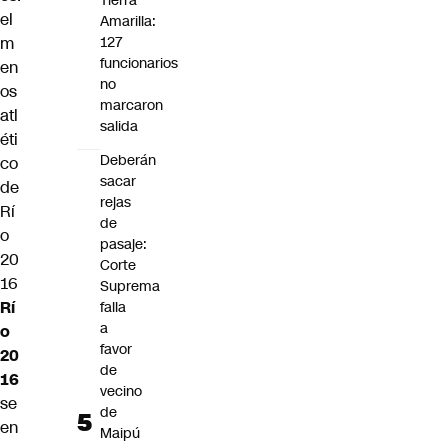
Tierra
el
Amarilla:
m
127
funcionarios
en
no
os
marcaron
atl
salida
éti
Deberán
co
sacar
de
rejas
Rí
de
o
pasaje:
20
Corte
16
Suprema
Rí
falla
a
o
favor
20
de
16
vecino
se
de
en
Maipú