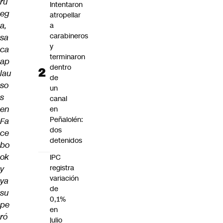
ru
Intentaron
eg
atropellar
a,
a
carabineros
sa
y
ca
terminaron
ap
dentro
lau
de
so
un
s
canal
en
en
Peñalolén:
Fa
dos
ce
detenidos
bo
ok
IPC
registra
y
variación
ya
de
su
0,1%
pe
en
ró
julio