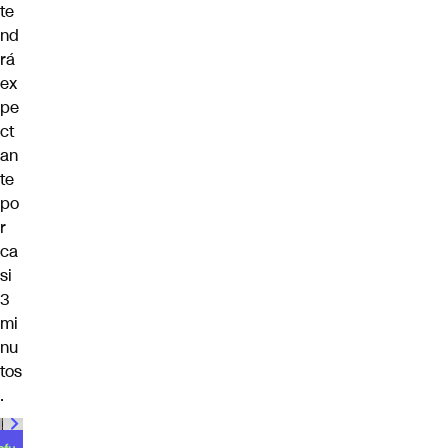
te
nd
rá
ex
pe
ct
an
te
po
r
ca
si
3
mi
nu
tos
.
00:00
/
00:59