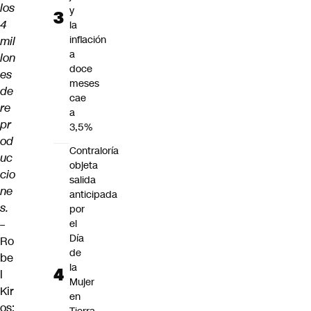
los
y
4
la
inflación
mil
a
lon
doce
es
meses
de
cae
re
a
pr
3,5%
od
Contraloría
uc
objeta
cio
salida
ne
anticipada
s.
por
–
el
Día
Ro
de
be
la
l
Mujer
Kir
en
os: