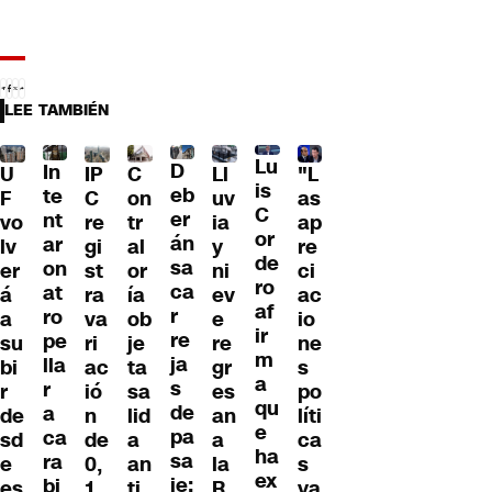
LEE TAMBIÉN
Lu
D
In
U
IP
C
Ll
"L
is
eb
te
F
C
on
uv
as
C
er
nt
vo
re
tr
ia
ap
or
án
ar
lv
gi
al
y
re
de
sa
on
er
st
or
ni
ci
ro
ca
at
á
ra
ía
ev
ac
af
r
ro
a
va
ob
e
io
ir
re
pe
su
ri
je
re
ne
m
ja
lla
bi
ac
ta
gr
s
a
s
r
r
ió
sa
es
po
qu
de
a
de
n
lid
an
líti
e
pa
ca
sd
de
a
a
ca
ha
sa
ra
e
0,
an
la
s
ex
je:
bi
es
1
ti
R
ya