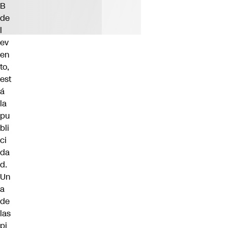
B
de
l
ev
en
to,
est
á
la
pu
bli
ci
da
d.
Un
a
de
las
pi