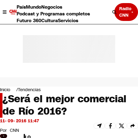
País
Mundo
Negocios
Radio
Podcast y Programas completos
CNN
Futuro 360
Cultura
Servicios
País
Mundo
Negocios
Inicio
Tendencias
¿Será el mejor comercial
Deportes
Programas completos
de Río 2016?
Cultura
Servicios
11- 09- 2016 11:47
Bits
CNN Data
Por
CNN
CNN tiempo
LO