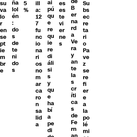
de
ai
ña
su
5
ill
es
Su
B
pú
lol
va
%
a:
es
bs
er
qu
én
lo
12
te
ec
na
e
:
r
7
vi
re
rd
re
do
en
fu
er
ta
a
qu
s
se
nc
ne
ri
Ve
ie
de
pt
io
s
o
ra
re
te
ie
na
Pa
y
di
ni
m
ri
ve
an
áli
do
br
os
z
te
si
s
e
no
se
la
s
m
re
s
y
ar
fi
cr
qu
ca
er
íti
e
ro
e
ca
ha
n
a
s
bí
sa
la
de
a
lid
po
Fe
pe
a
lé
rn
di
mi
an