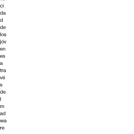
ci
da
d
de
los
jóv
en
es
a
tra
vé
s
de
l
m
ad
wa
re