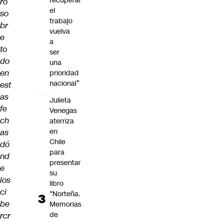
recuperar
ro
el
so
trabajo
br
vuelva
e
a
to
ser
do
una
en
prioridad
nacional”
est
as
Julieta
fe
Venegas
ch
aterriza
en
as
Chile
dó
para
nd
presentar
e
su
los
libro
ci
“Norteña.
be
Memorias
de
rcr