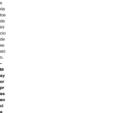
s
da
tos
de
ini
cio
de
se
sió
n.
–
M
ay
or
pr
es
en
ci
a