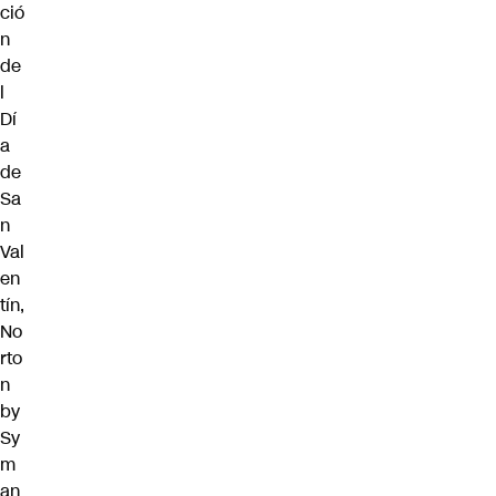
ció
n
de
l
Dí
a
de
Sa
n
Val
en
tín,
No
rto
n
by
Sy
m
an