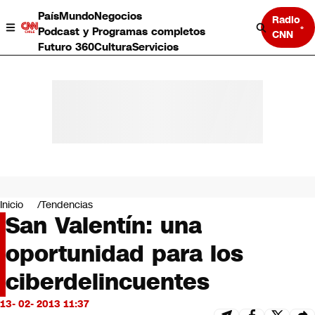
País
Mundo
Negocios
Radio
Podcast y Programas completos
CNN
Futuro 360
Cultura
Servicios
País
Mundo
Negocios
Inicio
Tendencias
San Valentín: una
Deportes
Programas completos
oportunidad para los
Cultura
Servicios
ciberdelincuentes
Bits
CNN Data
13- 02- 2013 11:37
CNN tiempo