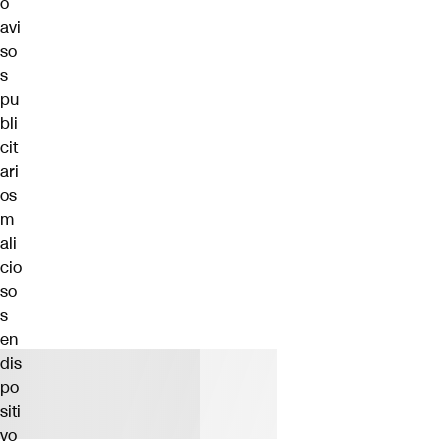
o
avi
so
s
pu
bli
cit
ari
os
m
ali
cio
so
s
en
dis
po
siti
vo