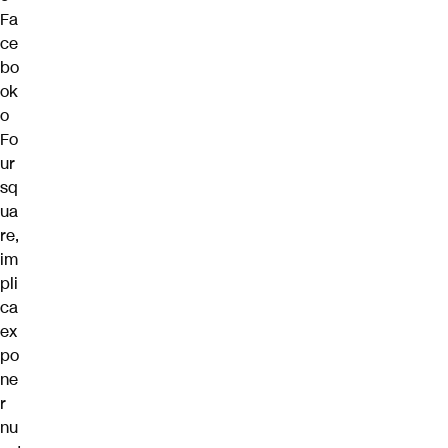
Fa
ce
bo
ok
o
Fo
ur
sq
ua
re,
im
pli
ca
ex
po
ne
r
nu