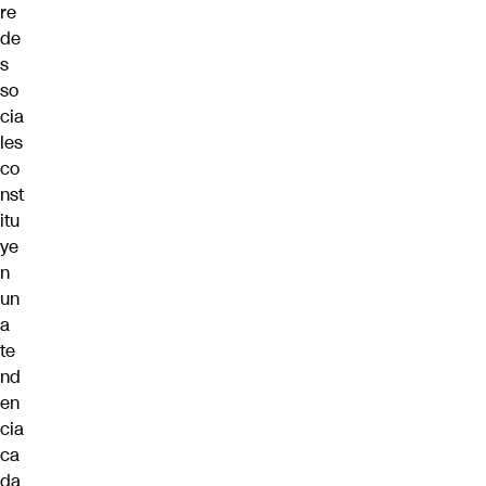
re
de
s
so
cia
les
co
nst
itu
ye
n
un
a
te
nd
en
cia
ca
da