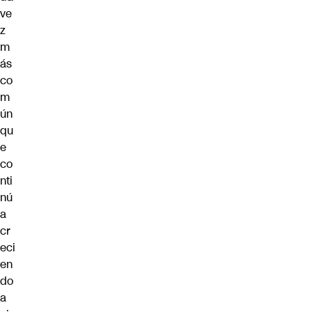
ve
z
m
ás
co
m
ún
qu
e
co
nti
nú
a
cr
eci
en
do
a