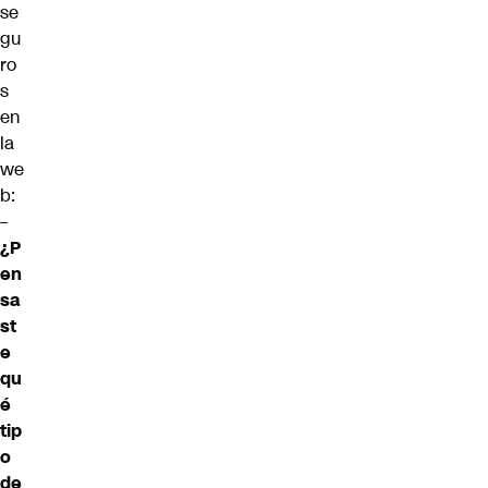
se
gu
ro
s
en
la
we
b:
–
¿P
en
sa
st
e
qu
é
tip
o
de