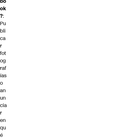
bo
ok
?
:
Pu
bli
ca
r
fot
og
raf
ías
o
an
un
cia
r
en
qu
é