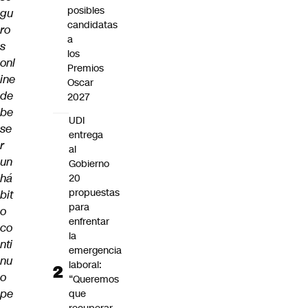
posibles
gu
candidatas
ro
a
s
los
onl
Premios
ine
Oscar
de
2027
be
UDI
se
entrega
r
al
un
Gobierno
há
20
propuestas
bit
para
o
enfrentar
co
la
nti
emergencia
nu
laboral:
o
“Queremos
pe
que