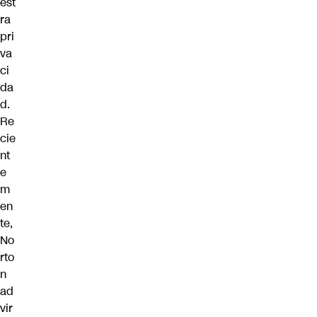
est
ra
pri
va
ci
da
d.
Re
cie
nt
e
m
en
te,
No
rto
n
ad
vir