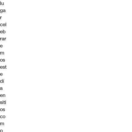
lu
ga
r
cel
eb
rar
e
m
os
est
e
dí
a
en
siti
os
co
m
o