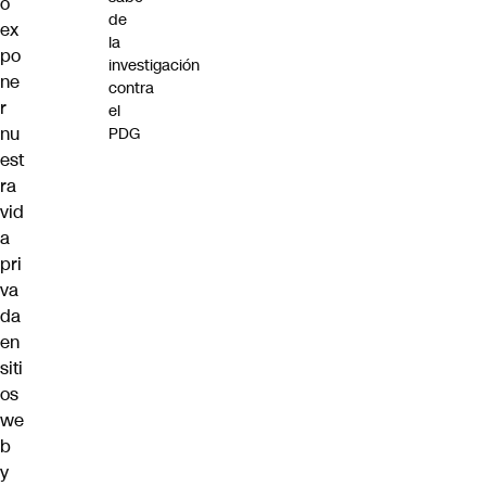
o
de
ex
la
po
investigación
ne
contra
r
el
nu
PDG
est
ra
vid
a
pri
va
da
en
siti
os
we
b
y