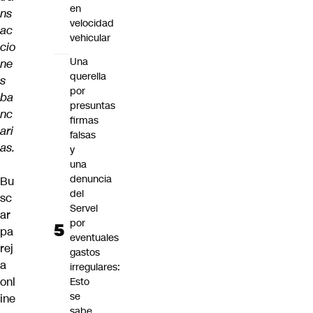
en
ns
velocidad
ac
vehicular
cio
Una
ne
querella
s
por
ba
presuntas
nc
firmas
ari
falsas
as.
y
una
denuncia
Bu
del
sc
Servel
ar
por
pa
eventuales
rej
gastos
a
irregulares:
onl
Esto
se
ine
sabe