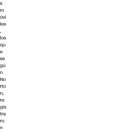
s
m
óvi
les
,
los
qu
e
se
gú
n
No
rto
n,
re
gis
tra
ro
n