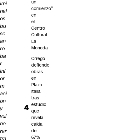
un
imi
comienzo”
nal
en
es
el
bu
Centro
sc
Cultural
an
La
Moneda
ro
ba
Orrego
r
defiende
inf
obras
or
en
Plaza
m
Italia
aci
tras
ón
estudio
y
que
vul
revela
ne
caída
rar
de
67%
tra