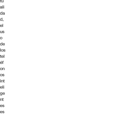
tu
ali
da
d,
el
us
o
de
los
tel
éf
on
os
int
eli
ge
nt
es
es