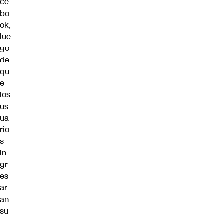
ce
bo
ok,
lue
go
de
qu
e
los
us
ua
rio
s
in
gr
es
ar
an
su