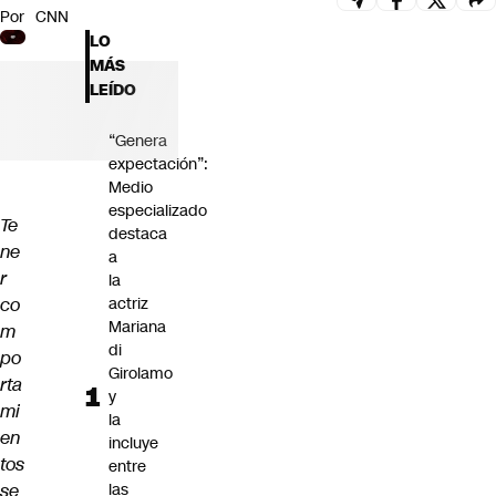
Por
CNN
Futuro 360
LO
Opinión
MÁS
LEÍDO
“Genera
expectación”:
Medio
especializado
Te
destaca
ne
a
r
la
co
actriz
Mariana
m
di
po
Girolamo
rta
y
mi
la
en
incluye
tos
entre
se
las