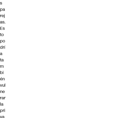
s
pa
rej
as.
Es
to
po
drí
a
ta
m
bi
én
vul
ne
rar
la
pri
va