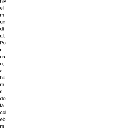
niv
el
m
un
di
al.
Po
r
es
o,
a
ho
ra
s
de
la
cel
eb
ra