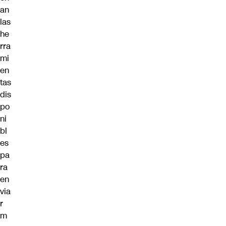
an
las
he
rra
mi
en
tas
dis
po
ni
bl
es
pa
ra
en
via
r
m