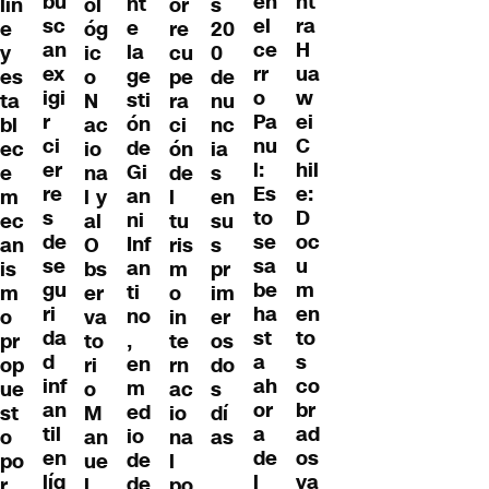
bu
nt
en
nt
lin
ol
or
s
sc
ra
el
e
e
óg
re
20
an
H
ce
la
y
ic
cu
0
ex
ua
rr
ge
es
o
pe
de
igi
w
o
sti
ta
N
ra
nu
r
ei
Pa
ón
bl
ac
ci
nc
ci
C
nu
de
ec
io
ón
ia
er
hil
l:
Gi
e
na
de
s
re
e:
Es
an
m
l y
l
en
s
D
to
ni
ec
al
tu
su
de
oc
se
Inf
an
O
ris
s
se
u
sa
an
is
bs
m
pr
gu
m
be
ti
m
er
o
im
ri
en
ha
no
o
va
in
er
da
to
st
,
pr
to
te
os
d
s
a
en
op
ri
rn
do
inf
co
ah
m
ue
o
ac
s
an
br
or
ed
st
M
io
dí
til
ad
a
io
o
an
na
as
en
os
de
de
po
ue
l
líq
ya
l
de
r
l
po