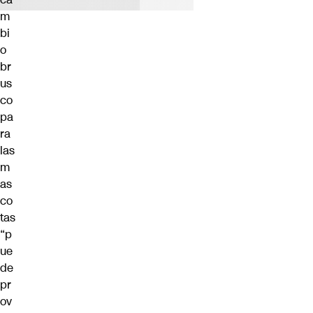
m
bi
o
br
us
co
pa
ra
las
m
as
co
tas
“p
ue
de
pr
ov