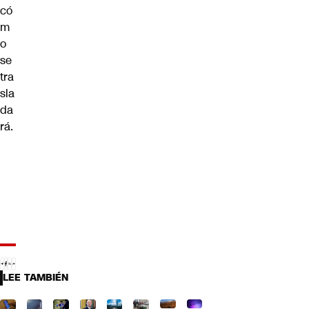
có
m
o
se
tra
sla
da
rá.
LEE TAMBIÉN