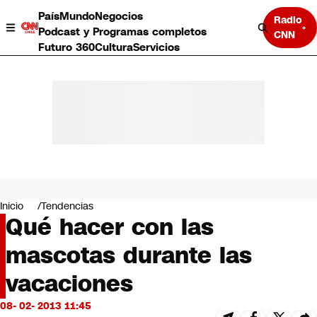
País
Mundo
Negocios
Radio
Podcast y Programas completos
CNN
Futuro 360
Cultura
Servicios
País
Mundo
Negocios
Inicio
Tendencias
Qué hacer con las
Deportes
Programas completos
mascotas durante las
Cultura
Servicios
vacaciones
Bits
CNN Data
08- 02- 2013 11:45
CNN tiempo