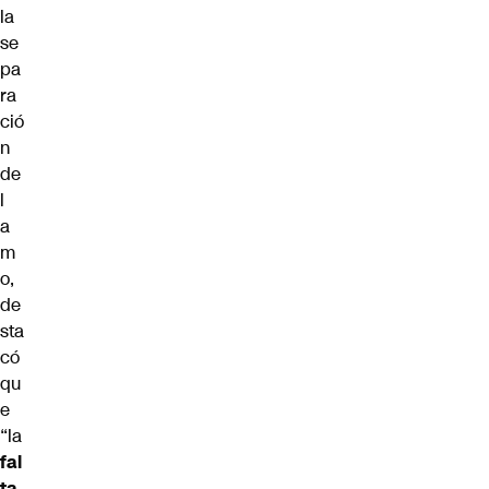
la
se
pa
ra
ció
n
de
l
a
m
o,
de
sta
có
qu
e
“la
fal
ta