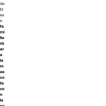
de
bi
es
e
fa
mi
lia
riz
ar
a
la
m
as
co
ta
co
n
la
pe