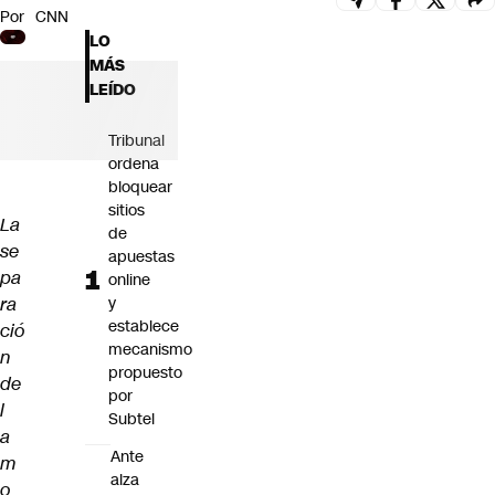
Por
CNN
Futuro 360
LO
Opinión
MÁS
LEÍDO
Tribunal
ordena
bloquear
sitios
La
de
se
apuestas
pa
online
ra
y
establece
ció
mecanismo
n
propuesto
de
por
l
Subtel
a
Ante
m
alza
o