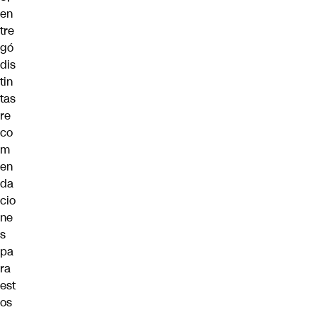
en
tre
gó
dis
tin
tas
re
co
m
en
da
cio
ne
s
pa
ra
est
os