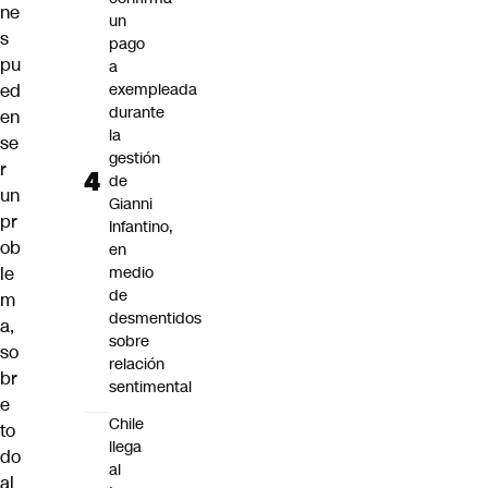
ne
un
s
pago
pu
a
ed
exempleada
durante
en
la
se
gestión
r
de
un
Gianni
pr
Infantino,
ob
en
le
medio
de
m
desmentidos
a,
sobre
so
relación
br
sentimental
e
Chile
to
llega
do
al
al