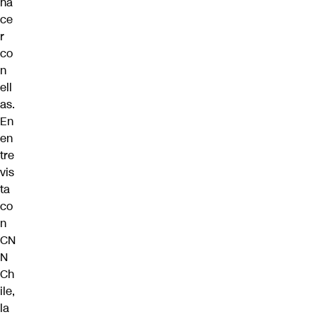
ha
ce
r
co
n
ell
as.
En
en
tre
vis
ta
co
n
CN
N
Ch
ile,
la