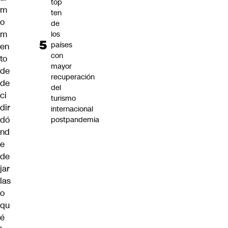
top
m
ten
o
de
m
los
países
en
con
to
mayor
de
recuperación
de
del
ci
turismo
dir
internacional
dó
postpandemia
nd
e
de
jar
las
o
qu
é