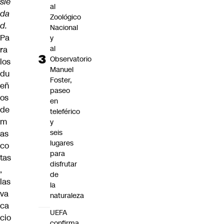
sie
al
da
Zoológico
d.
Nacional
Pa
y
al
ra
Observatorio
los
Manuel
du
Foster,
eñ
paseo
os
en
de
teleférico
m
y
seis
as
lugares
co
para
tas
disfrutar
,
de
las
la
va
naturaleza
ca
UEFA
cio
confirma