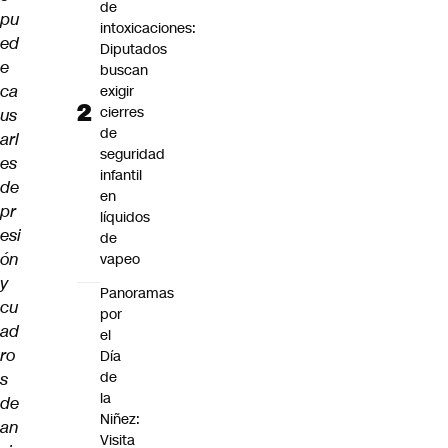
de
pu
intoxicaciones:
ed
Diputados
e
buscan
ca
exigir
cierres
us
de
arl
seguridad
es
infantil
de
en
pr
líquidos
esi
de
ón
vapeo
y
Panoramas
cu
por
ad
el
ro
Día
de
s
la
de
Niñez:
an
Visita