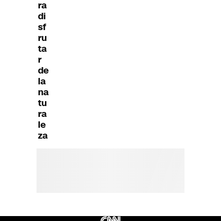
ra
di
sf
ru
ta
r
de
la
na
tu
ra
le
za