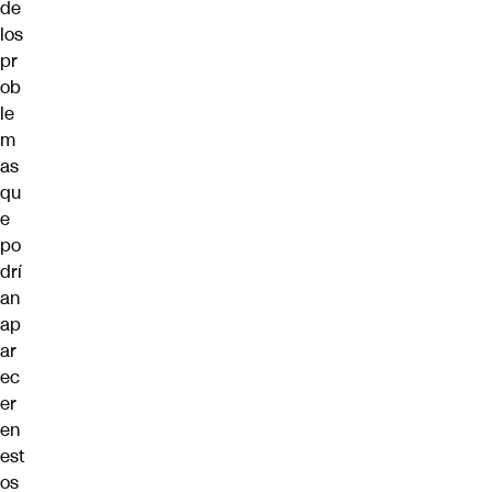
de
los
pr
ob
le
m
as
qu
e
po
drí
an
ap
ar
ec
er
en
est
os