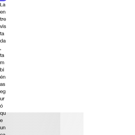
La
en
tre
vis
ta
da
,
ta
m
bi
én
as
eg
ur
ó
qu
e
un
ca