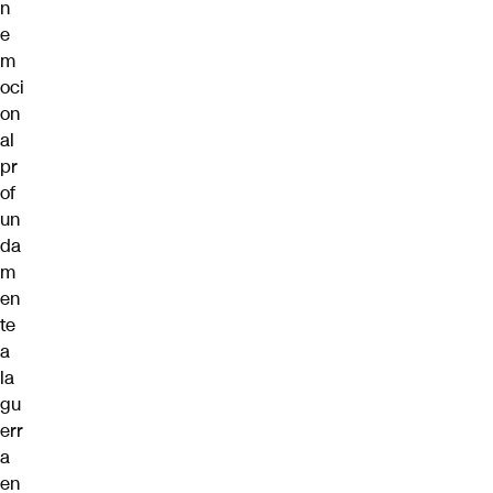
n
e
m
oci
on
al
pr
of
un
da
m
en
te
a
la
gu
err
a
en