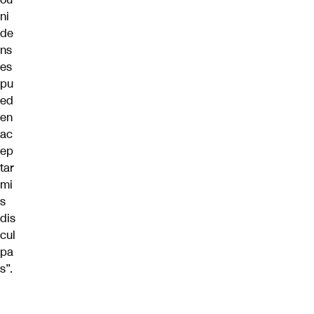
ni
de
ns
es
pu
ed
en
ac
ep
tar
mi
s
dis
cul
pa
s”.