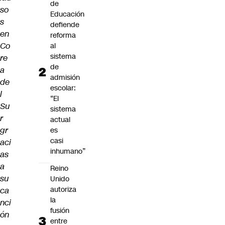
de
so
Educación
s
defiende
en
reforma
Co
al
sistema
re
de
a
admisión
de
escolar:
l
“El
Su
sistema
r
actual
gr
es
casi
aci
inhumano”
as
a
Reino
su
Unido
autoriza
ca
la
nci
fusión
ón
entre