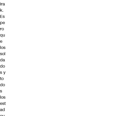
Ira
k.
Es
pe
ro
qu
e
los
sol
da
do
s y
to
do
s
los
est
ad
ou