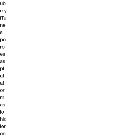
ub
e y
iTu
ne
s,
pe
ro
es
as
pl
at
af
or
m
as
lo
hic
ier
on