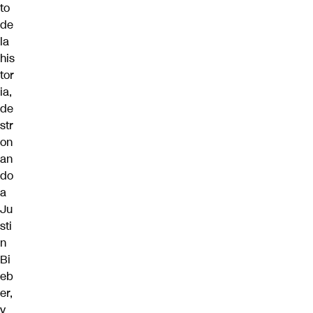
to
de
la
his
tor
ia,
de
str
on
an
do
a
Ju
sti
n
Bi
eb
er,
y