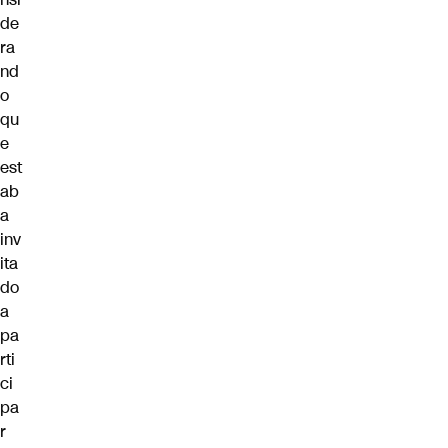
de
ra
nd
o
qu
e
est
ab
a
inv
ita
do
a
pa
rti
ci
pa
r