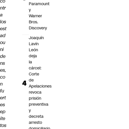
co
Paramount
ntr
y
a
Warner
los
Bros.
Discovery
est
ad
Joaquín
ou
Lavín
ni
León
de
deja
la
ns
cárcel:
es,
Corte
co
de
n
Apelaciones
fu
revoca
ert
prisión
es
preventiva
y
ep
decreta
íte
arresto
tos
domiciliario