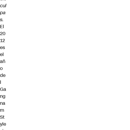
cul
pa
s.
El
20
12
es
el
añ
o
de
l
Ga
ng
na
m
St
yle