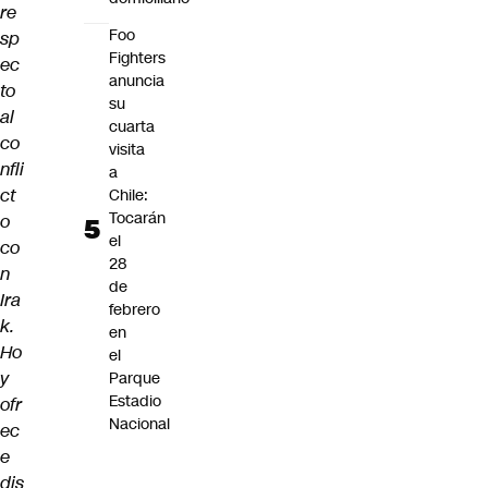
re
Foo
sp
Fighters
ec
anuncia
to
su
al
cuarta
co
visita
nfli
a
ct
Chile:
Tocarán
o
el
co
28
n
de
Ira
febrero
k.
en
Ho
el
y
Parque
Estadio
ofr
Nacional
ec
e
dis