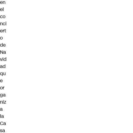
en
el
co
nci
ert
o
de
Na
vid
ad
qu
e
or
ga
niz
a
la
Ca
sa