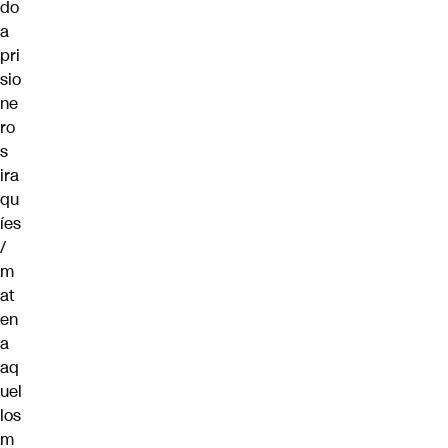
do
a
pri
sio
ne
ro
s
ira
qu
íes
/
m
at
en
a
aq
uel
los
m