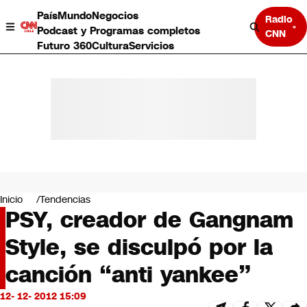
País
Mundo
Negocios
Radio
Podcast y Programas completos
CNN
Futuro 360
Cultura
Servicios
País
Mundo
Negocios
Inicio
Tendencias
PSY, creador de Gangnam
Deportes
Programas completos
Style, se disculpó por la
Cultura
Servicios
canción “anti yankee”
Bits
CNN Data
12- 12- 2012 15:09
CNN tiempo