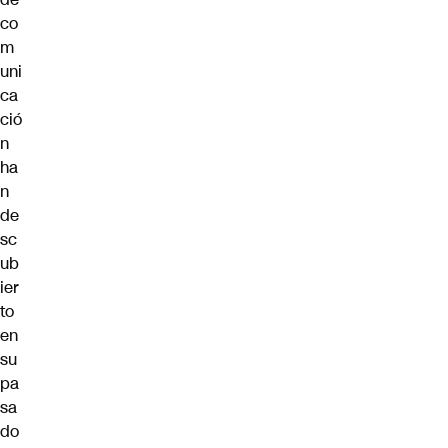
co
m
uni
ca
ció
n
ha
n
de
sc
ub
ier
to
en
su
pa
sa
do