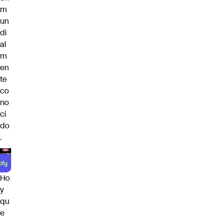
m
un
di
al
m
en
te
co
no
ci
do
.
Ho
y
qu
e