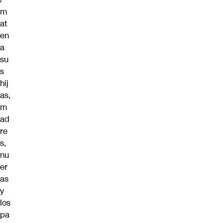
m
at
en
a
su
s
hij
as,
m
ad
re
s,
nu
er
as
y
los
pa