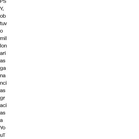
PS
Y,
ob
tuv
o
mil
lon
ari
as
ga
na
nci
as
gr
aci
as
a
Yo
uT