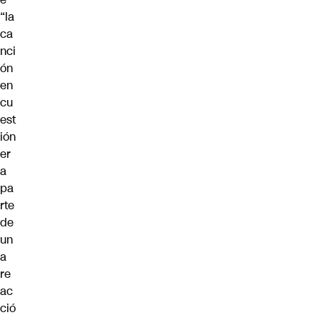
“la
ca
nci
ón
en
cu
est
ión
er
a
pa
rte
de
un
a
re
ac
ció