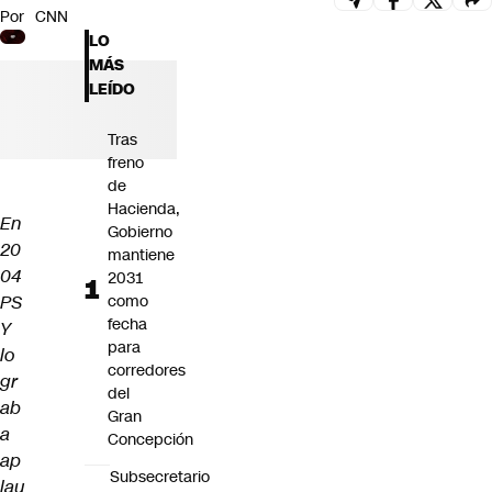
Por
CNN
Futuro 360
LO
Opinión
MÁS
LEÍDO
Tras
freno
de
Hacienda,
En
Gobierno
20
mantiene
04
2031
PS
como
fecha
Y
para
lo
corredores
gr
del
ab
Gran
a
Concepción
ap
Subsecretario
lau