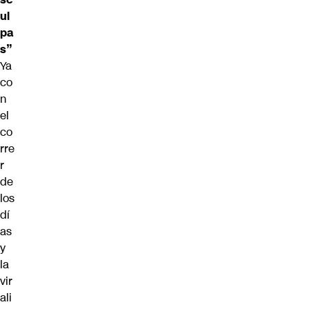
ul
pa
s”
Ya
co
n
el
co
rre
r
de
los
dí
as
y
la
vir
ali