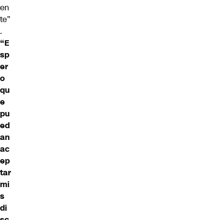
en
te”
.
“E
sp
er
o
qu
e
pu
ed
an
ac
ep
tar
mi
s
di
sc