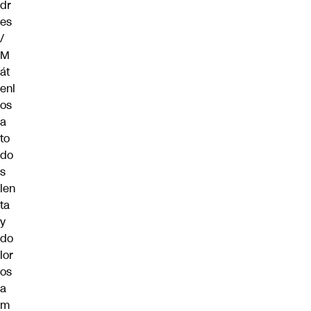
dr
es
/
M
át
enl
os
a
to
do
s
len
ta
y
do
lor
os
a
m