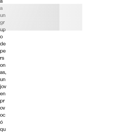
a
a
un
gr
up
o
de
pe
rs
on
as,
un
jov
en
pr
ov
oc
ó
qu