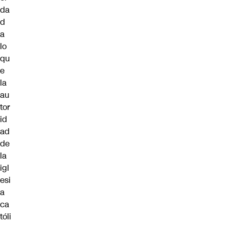
da
d
a
lo
qu
e
la
au
tor
id
ad
de
la
igl
esi
a
ca
tóli