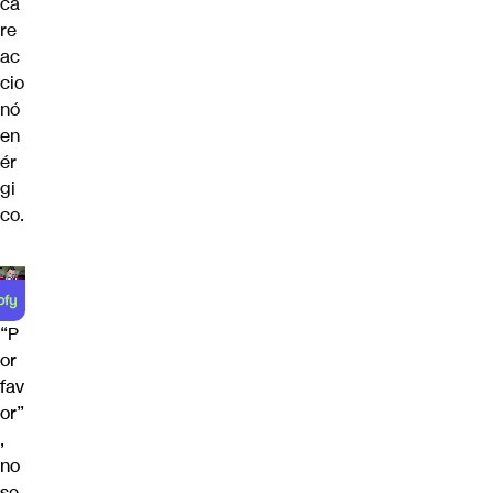
ca
re
ac
cio
nó
en
ér
gi
co.
“P
or
fav
or”
,
no
se