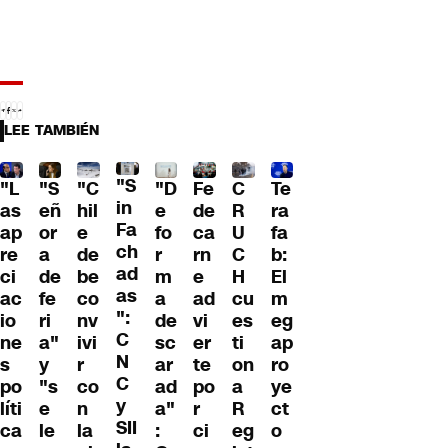
LEE TAMBIÉN
"S
"L
"S
"C
"D
Fe
C
Te
in
as
eñ
hil
e
de
R
ra
Fa
ap
or
e
fo
ca
U
fa
ch
re
a
de
r
rn
C
b:
ad
ci
de
be
m
e
H
El
as
ac
fe
co
a
ad
cu
m
":
io
ri
nv
de
vi
es
eg
C
ne
a"
ivi
sc
er
ti
ap
N
s
y
r
ar
te
on
ro
C
po
"s
co
ad
po
a
ye
y
líti
e
n
a"
r
R
ct
SII
ca
le
la
:
ci
eg
o