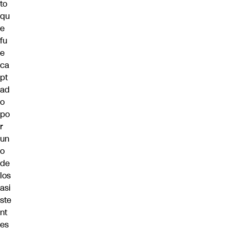
to
qu
e
fu
e
ca
pt
ad
o
po
r
un
o
de
los
asi
ste
nt
es