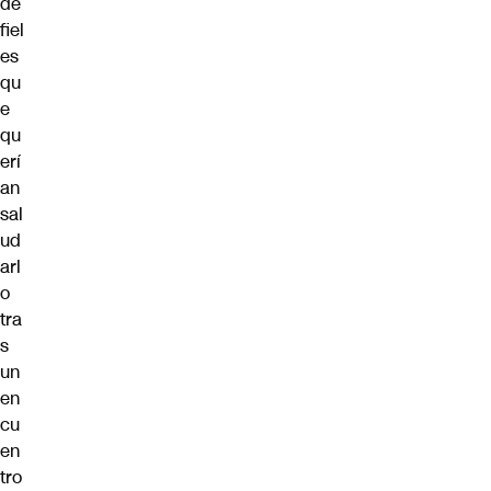
de
fiel
es
qu
e
qu
erí
an
sal
ud
arl
o
tra
s
un
en
cu
en
tro