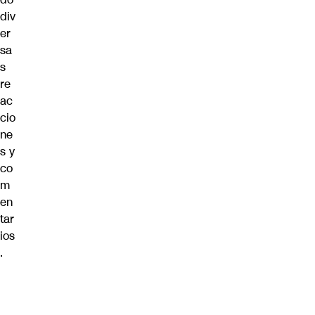
div
er
sa
s
re
ac
cio
ne
s y
co
m
en
tar
ios
.