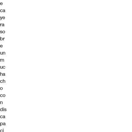
e
ca
ye
ra
so
br
e
un
m
uc
ha
ch
o
co
n
dis
ca
pa
ci