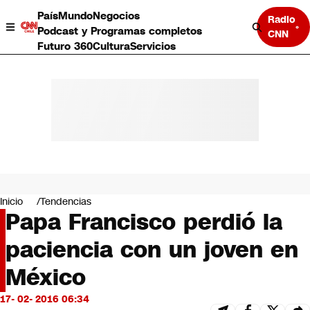
País
Mundo
Negocios
Radio
Podcast y Programas completos
CNN
Futuro 360
Cultura
Servicios
País
Mundo
Negocios
Inicio
Tendencias
Papa Francisco perdió la
Deportes
Programas completos
paciencia con un joven en
Cultura
Servicios
México
Bits
CNN Data
17- 02- 2016 06:34
CNN tiempo