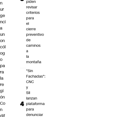
piden
n
revisar
ur
criterios
ge
para
nci
el
a
cierre
un
preventivo
de
on
caminos
cól
a
og
la
o
montaña
pa
"Sin
ra
Fachadas":
la
CNC
re
y
gi
SII
ón
lanzan
Co
plataforma
n
para
denunciar
dif