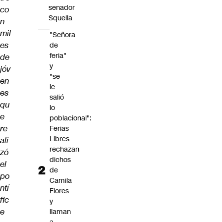
senador
co
Squella
n
mil
"Señora
es
de
feria"
de
y
jóv
"se
en
le
es
salió
qu
lo
e
poblacional":
re
Ferias
Libres
ali
rechazan
zó
dichos
el
de
po
Camila
ntí
Flores
fic
y
e
llaman