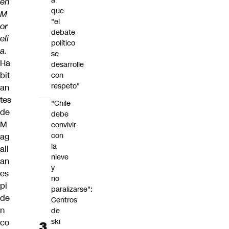
a
en
que
M
"el
or
debate
eli
político
a.
se
Ha
desarrolle
bit
con
respeto"
an
tes
"Chile
de
debe
M
convivir
con
ag
la
all
nieve
an
y
es
no
pi
paralizarse":
de
Centros
n
de
ski
co