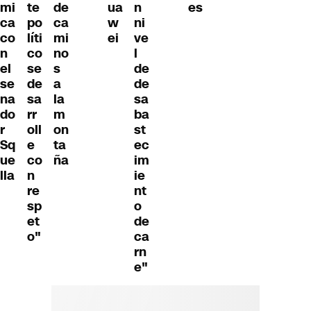
mi
te
de
ua
n
es
ca
po
ca
w
ni
co
líti
mi
ei
ve
n
co
no
l
el
se
s
de
se
de
a
de
na
sa
la
sa
do
rr
m
ba
r
oll
on
st
Sq
e
ta
ec
ue
co
ña
im
lla
n
ie
re
nt
sp
o
et
de
o"
ca
rn
e"