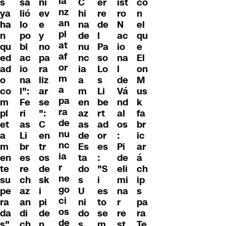
la
s
sa
ni
C
er
ist
co
nz
ya
lió
ev
hi
re
ro
n
an
ha
lo
e
na
de
N
el
pl
n
po
y
de
l
ac
qu
at
qu
bl
no
nu
Pa
io
e
af
ed
ac
pa
nc
so
na
El
or
ad
io
ra
ia
Lo
l
on
m
o
na
liz
a
s
de
M
a
co
l":
ar
m
Li
Vá
us
pa
m
Fe
se
en
be
nd
k
ra
pl
ri
":
az
rt
al
fa
de
et
as
C
as
ad
os
br
nu
a
Li
en
de
or
:
ic
nc
m
br
tr
Es
es
Pi
ar
ia
en
es
os
ta
:
de
á
r
te
re
de
do
"S
eli
ch
ne
su
ch
sk
s
i
mi
ip
go
pe
az
i
U
es
na
s
ci
ra
an
pi
ni
to
r
pa
os
da
di
de
do
se
re
ra
de
s"
ch
n
s
m
st
Te