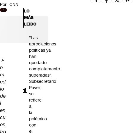
Por
CNN
Futuro 360
LO
Opinión
MÁS
LEÍDO
"Las
apreciaciones
políticas ya
han
E
quedado
n
completamente
m
superadas":
ed
Subsecretario
Pavez
io
se
de
refiere
l
a
en
la
cu
polémica
en
con
tro
el