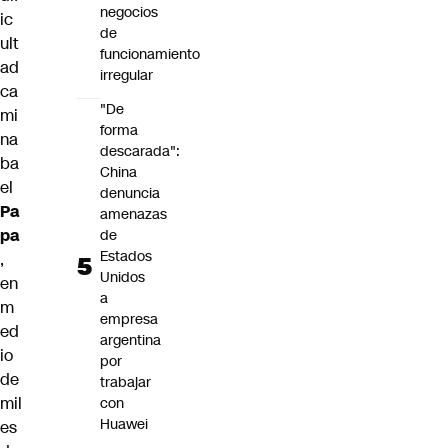
negocios
ic
de
ult
funcionamiento
ad
irregular
ca
"De
mi
forma
na
descarada":
ba
China
el
denuncia
Pa
amenazas
pa
de
Estados
,
Unidos
en
a
m
empresa
ed
argentina
io
por
de
trabajar
mil
con
Huawei
es