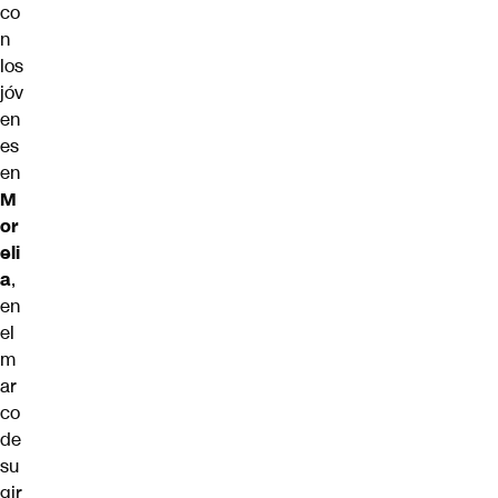
co
n
los
jóv
en
es
en
M
or
eli
a
,
en
el
m
ar
co
de
su
gir