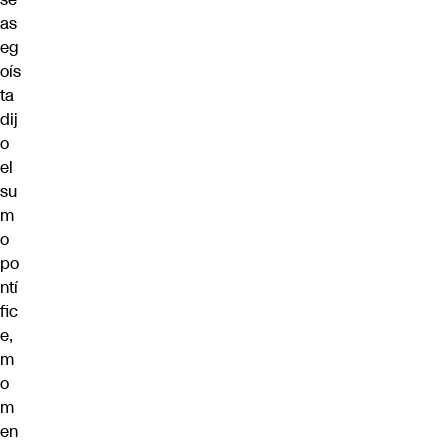
as
eg
oís
ta
dij
o
el
su
m
o
po
ntí
fic
e,
m
o
m
en