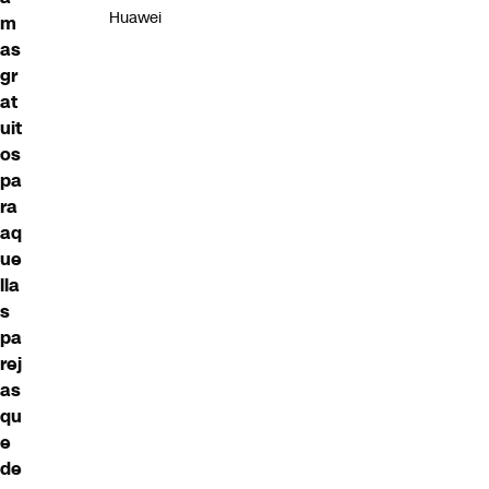
Huawei
m
as
gr
at
uit
os
pa
ra
aq
ue
lla
s
pa
rej
as
qu
e
de