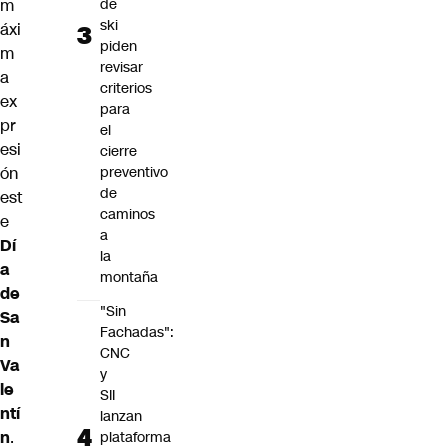
de
m
ski
áxi
piden
m
revisar
a
criterios
ex
para
pr
el
esi
cierre
preventivo
ón
de
est
caminos
e
a
Dí
la
a
montaña
de
"Sin
Sa
Fachadas":
n
CNC
Va
y
le
SII
ntí
lanzan
n
.
plataforma