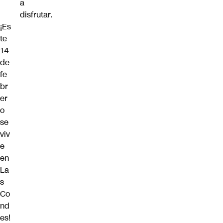
a
disfrutar.
¡Es
te
14
de
fe
br
er
o
se
viv
e
en
La
s
Co
nd
es!