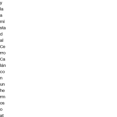
y
la
a
mi
sta
d
al
Ce
rro
Ca
lán
co
n
un
he
rm
os
o
at