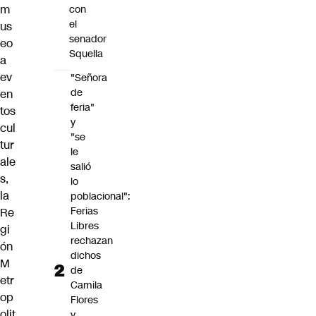
m
con
el
us
senador
eo
Squella
a
ev
"Señora
de
en
feria"
tos
y
cul
"se
tur
le
ale
salió
s,
lo
la
poblacional":
Ferias
Re
Libres
gi
rechazan
ón
dichos
M
de
etr
Camila
op
Flores
olit
y