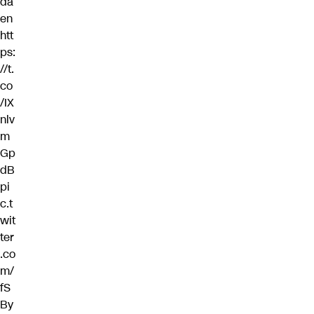
da
en
htt
ps:
//t.
co
/IX
nlv
m
Gp
dB
pi
c.t
wit
ter
.co
m/
fS
By