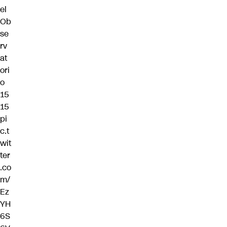
el
Ob
se
rv
at
ori
o
15
15
pi
c.t
wit
ter
.co
m/
Ez
YH
6S