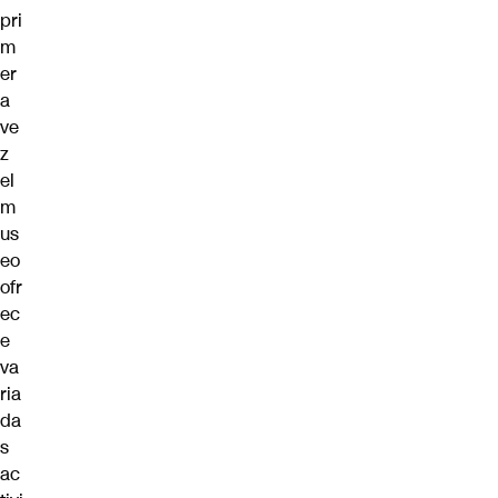
pri
m
er
a
ve
z
el
m
us
eo
ofr
ec
e
va
ria
da
s
ac