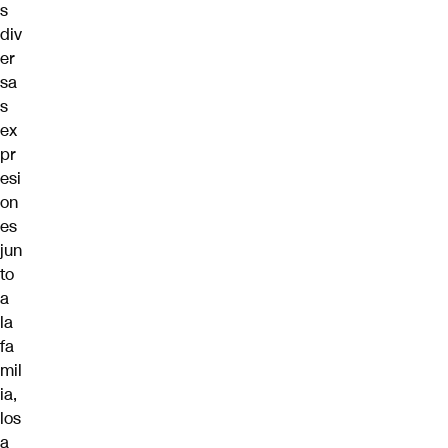
s
div
er
sa
s
ex
pr
esi
on
es
jun
to
a
la
fa
mil
ia,
los
a