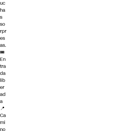
uc
ha
s
so
rpr
es
as.
🎟️
En
tra
da
lib
er
ad
a
📍
Ca
mi
no