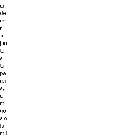
ar
de
ce
r
☀️
jun
to
a
tu
pa
rej
a,
a
mi
go
s o
fa
mil