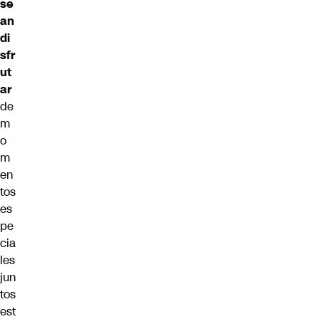
se
an
di
sfr
ut
ar
de
m
o
m
en
tos
es
pe
cia
les
jun
tos
est