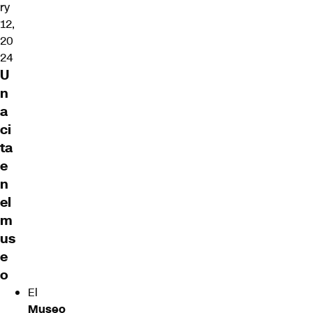
ry
12,
20
24
U
n
a
ci
ta
e
n
el
m
us
e
o
El
Museo