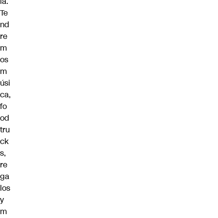
ia.
Te
nd
re
m
os
m
úsi
ca,
fo
od
tru
ck
s,
re
ga
los
y
m