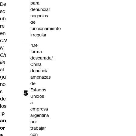
para
De
denunciar
sc
negocios
ub
de
re
funcionamiento
en
irregular
CN
"De
N
forma
Ch
descarada":
ile
China
al
denuncia
gu
amenazas
de
no
Estados
s
Unidos
de
a
los
empresa
p
argentina
an
por
or
trabajar
con
a