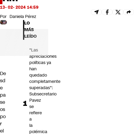
Futuro 360
13- 02- 2024 14:59
Opinión
Por
Daniela Pérez
LO
MÁS
LEÍDO
"Las
apreciaciones
políticas ya
han
De
quedado
sd
completamente
e
superadas":
Subsecretario
pa
Pavez
se
se
os
refiere
po
a
r
la
el
polémica