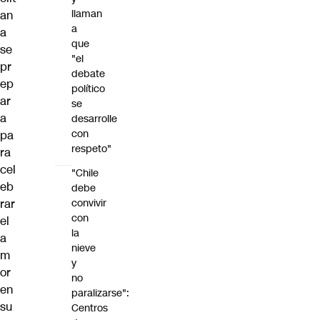
llaman
an
a
a
que
se
"el
pr
debate
ep
político
ar
se
a
desarrolle
con
pa
respeto"
ra
cel
"Chile
eb
debe
convivir
rar
con
el
la
a
nieve
m
y
or
no
en
paralizarse":
su
Centros