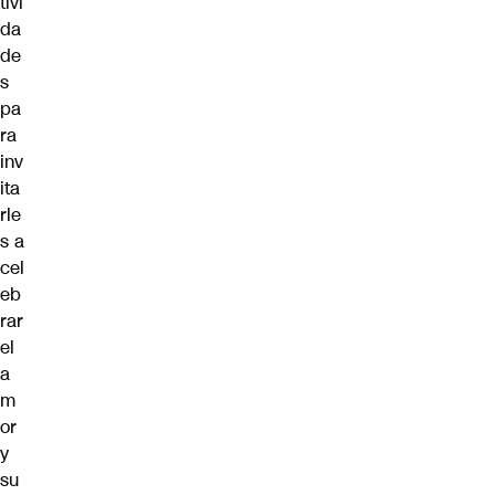
tivi
da
de
s
pa
ra
inv
ita
rle
s a
cel
eb
rar
el
a
m
or
y
su