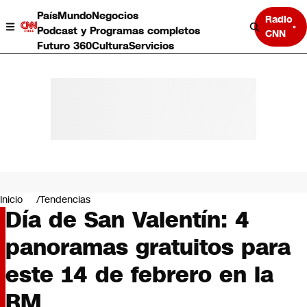
País
Mundo
Negocios
Radio
Podcast y Programas completos
CNN
Futuro 360
Cultura
Servicios
País
Mundo
Negocios
Inicio
Tendencias
Día de San Valentín: 4
Deportes
Programas completos
panoramas gratuitos para
Cultura
Servicios
este 14 de febrero en la
Bits
CNN Data
RM
CNN tiempo