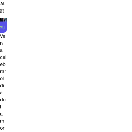
🫶
🏻
Ve
n
a
cel
eb
rar
el
dí
a
de
l
a
m
or