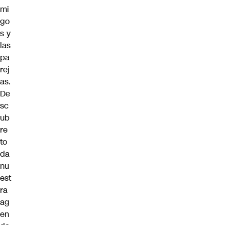
mi
go
s y
las
pa
rej
as.
De
sc
ub
re
to
da
nu
est
ra
ag
en