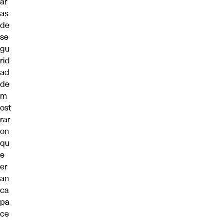
ar
as
de
se
gu
rid
ad
de
m
ost
rar
on
qu
e
er
an
ca
pa
ce