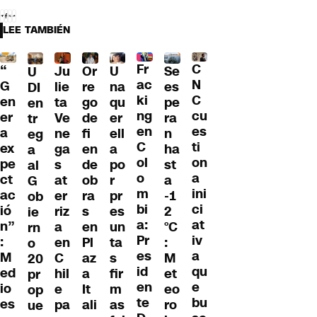
LEE TAMBIÉN
Fr
C
“
Ju
Or
U
Se
U
ac
N
G
lie
re
na
es
DI
ki
C
en
ta
go
qu
pe
en
ng
cu
er
Ve
de
er
ra
tr
en
es
a
ne
fi
ell
n
eg
C
ti
ex
ga
en
a
ha
a
ol
on
pe
s
de
po
st
al
o
a
ct
at
ob
r
a
G
m
ini
ac
er
ra
pr
-1
ob
bi
ci
ió
riz
s
es
2
ie
a:
at
n”
a
en
un
°C
rn
Pr
iv
:
en
Pl
ta
:
o
es
a
M
C
az
s
M
20
id
qu
ed
hil
a
fir
et
pr
en
e
io
e
It
m
eo
op
te
bu
es
pa
ali
as
ro
ue