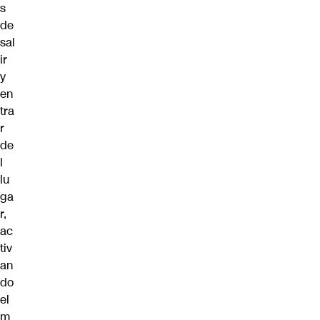
s
de
sal
ir
y
en
tra
r
de
l
lu
ga
r,
ac
tiv
an
do
el
m