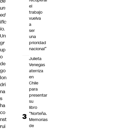
recuperar
de
el
un
trabajo
ed
vuelva
ific
a
io.
ser
Un
una
gr
prioridad
nacional”
up
o
Julieta
de
Venegas
go
aterriza
en
lon
Chile
dri
para
na
presentar
s
su
ha
libro
co
“Norteña.
nst
Memorias
de
rui