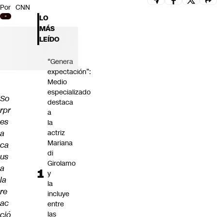
Por
CNN
Futuro 360
LO
Opinión
MÁS
LEÍDO
“Genera
expectación”:
Medio
especializado
So
destaca
rpr
a
es
la
a
actriz
Mariana
ca
di
us
Girolamo
a
y
la
la
re
incluye
ac
entre
ció
las