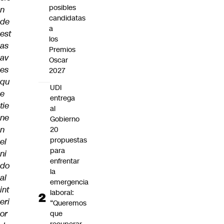
posibles
n
candidatas
de
a
est
los
as
Premios
av
Oscar
es
2027
qu
UDI
e
entrega
tie
al
ne
Gobierno
n
20
propuestas
el
para
ni
enfrentar
do
la
al
emergencia
int
laboral:
eri
“Queremos
or
que