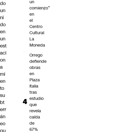
un
do
comienzo”
un
en
ni
el
do
Centro
en
Cultural
un
La
Moneda
est
aci
Orrego
on
defiende
a
obras
mi
en
Plaza
en
Italia
to
tras
su
estudio
bt
que
err
revela
án
caída
eo
de
67%
qu