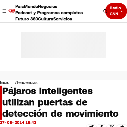
País
Mundo
Negocios
Radio
Podcast y Programas completos
CNN
Futuro 360
Cultura
Servicios
País
Mundo
Negocios
Inicio
Tendencias
Pájaros inteligentes
Deportes
Programas completos
utilizan puertas de
Cultura
Servicios
detección de movimiento
Bits
CNN Data
27- 05- 2014 15:43
CNN tiempo