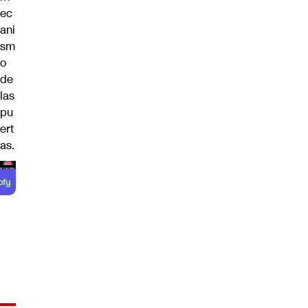
ec
ani
sm
o
de
las
pu
ert
as.