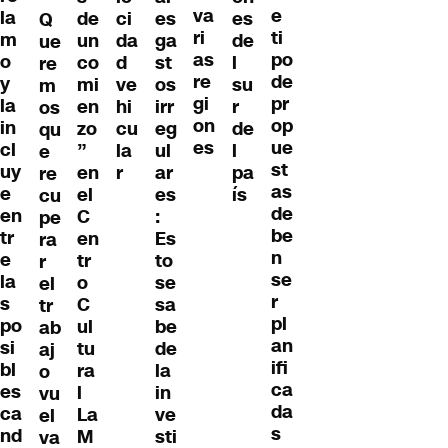
va
e
la
de
ci
es
es
Q
ri
ti
m
un
da
ga
de
ue
as
po
o
co
d
st
l
re
re
de
y
mi
ve
os
su
m
gi
pr
la
en
hi
irr
r
os
on
op
in
zo
cu
eg
de
qu
es
ue
cl
”
la
ul
l
e
st
uy
en
r
ar
pa
re
as
e
el
es
ís
cu
de
en
C
:
pe
be
tr
en
Es
ra
n
e
tr
to
r
se
la
o
se
el
r
s
C
sa
tr
pl
po
ul
be
ab
an
si
tu
de
aj
ifi
bl
ra
la
o
ca
es
l
in
vu
da
ca
La
ve
el
s
nd
M
sti
va