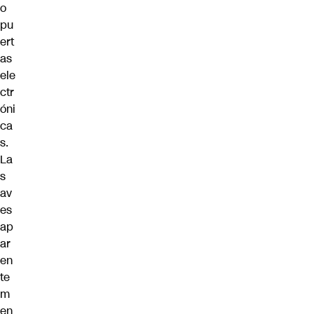
o
pu
ert
as
ele
ctr
óni
ca
s.
La
s
av
es
ap
ar
en
te
m
en