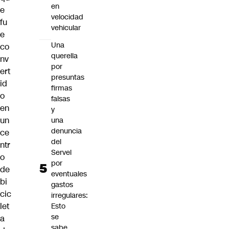
en
e
velocidad
fu
vehicular
e
Una
co
querella
nv
por
ert
presuntas
id
firmas
o
falsas
en
y
un
una
denuncia
ce
del
ntr
Servel
o
por
de
eventuales
bi
gastos
cic
irregulares:
let
Esto
se
a
sabe