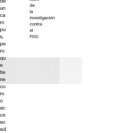
de
de
un
la
ca
investigación
m
contra
pu
el
s,
PDG
pe
ro
qu
e
tie
ne
co
m
o
ac
ce
so
sól