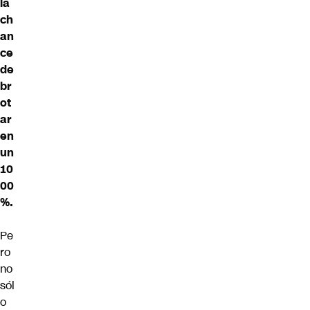
la
ch
an
ce
de
br
ot
ar
en
un
10
00
%.
Pe
ro
no
sól
o