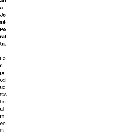
arí
a
Jo
sé
Pe
ral
ta.
Lo
s
pr
od
uc
tos
fin
al
m
en
te