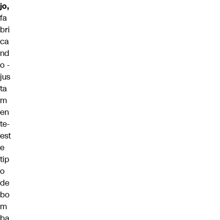
jo,
fa
bri
ca
nd
o -
jus
ta
m
en
te-
est
e
tip
o
de
bo
m
ba