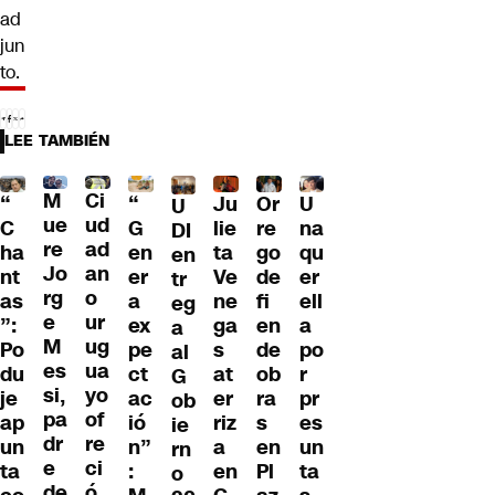
ad
jun
to.
LEE TAMBIÉN
M
Ci
“
Ju
Or
U
“
U
ue
ud
G
lie
re
na
C
DI
re
ad
en
ta
go
qu
ha
en
Jo
an
er
Ve
de
er
nt
tr
rg
o
a
ne
fi
ell
as
eg
e
ur
ex
ga
en
a
”:
a
M
ug
pe
s
de
po
Po
al
es
ua
ct
at
ob
r
du
G
si,
yo
ac
er
ra
pr
je
ob
pa
of
ió
riz
s
es
ap
ie
dr
re
n”
a
en
un
un
rn
e
ci
:
en
Pl
ta
ta
o
de
ó