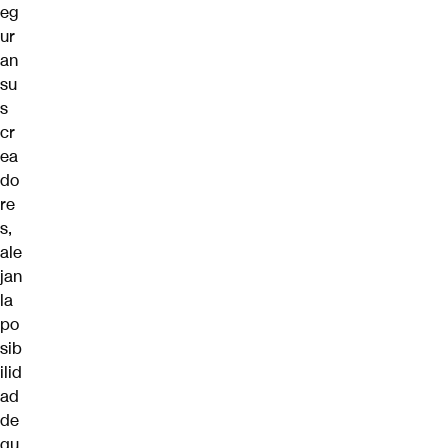
eg
ur
an
su
s
cr
ea
do
re
s,
ale
jan
la
po
sib
ilid
ad
de
qu