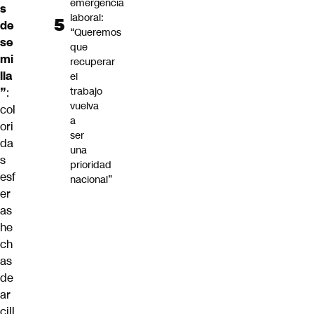
emergencia
s
laboral:
de
“Queremos
se
que
mi
recuperar
lla
el
trabajo
”
:
vuelva
col
a
ori
ser
da
una
s
prioridad
esf
nacional”
er
as
he
ch
as
de
ar
cill