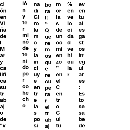
ió
na
m
%
ev
ci
bo
n
di
or
en
en
ón
ra
y
Gi
ia
ve
tu
en
l:
te
ro
s
lo
al
Vi
“
r
la
de
ci
es
ña
Q
mi
m
un
da
ga
de
ue
nó
o
co
d
st
l
re
de
y
mi
ve
os
M
m
te
la
en
hi
irr
ar
os
ni
in
zo
cu
eg
y
qu
do
cl
”
la
ul
ca
e
po
uy
en
r
ar
lifi
re
r
e
el
es
ca
cu
co
en
C
:
su
pe
he
tr
en
Es
tr
ra
ch
e
tr
to
ab
r
o
la
o
se
aj
el
s
C
sa
o
tr
po
ul
be
de
ab
si
tu
de
"v
aj