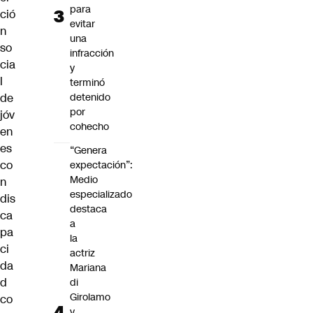
para
ció
evitar
n
una
so
infracción
cia
y
l
terminó
de
detenido
por
jóv
cohecho
en
es
“Genera
co
expectación”:
Medio
n
especializado
dis
destaca
ca
a
pa
la
ci
actriz
da
Mariana
d
di
Girolamo
co
y