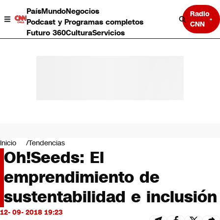
País
Mundo
Negocios
Radio
Podcast y Programas completos
CNN
Futuro 360
Cultura
Servicios
País
Mundo
Negocios
Inicio
Tendencias
Oh!Seeds: El
Deportes
Programas completos
emprendimiento de
Cultura
Servicios
sustentabilidad e inclusión
Bits
CNN Data
12- 09- 2018 19:23
CNN tiempo