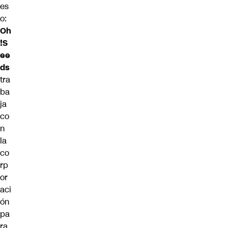
es
o:
Oh
!S
ee
ds
tra
ba
ja
co
n
la
co
rp
or
aci
ón
pa
ra