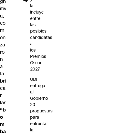
gn
la
itiv
incluye
a,
entre
co
las
m
posibles
en
candidatas
a
za
los
ro
Premios
n
Oscar
a
2027
fa
UDI
bri
entrega
ca
al
r
Gobierno
las
20
“b
propuestas
o
para
enfrentar
m
la
ba