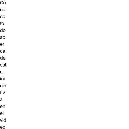
Co
no
ce
to
do
ac
er
ca
de
est
a
ini
cia
tiv
a
en
el
vid
eo