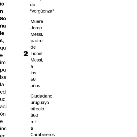
ió
de
n
"vergüenza"
Se
Muere
ña
Jorge
le
Messi,
s
,
padre
de
qu
Lionel
e
Messi,
im
a
pu
los
lsa
68
la
años
ed
Ciudadano
uc
uruguayo
aci
ofreció
ón
$60
e
mil
ins
a
Carabineros
er