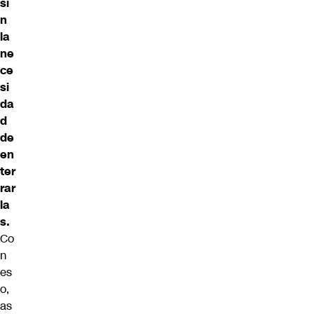
si
n
la
ne
ce
si
da
d
de
en
ter
rar
la
s.
Co
n
es
o,
as