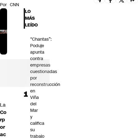
Por
CNN
Futuro 360
LO
Opinión
MÁS
LEÍDO
“Chantas”:
Poduje
apunta
contra
empresas
cuestionadas
por
reconstrucción
en
Viña
del
La
Mar
Co
y
rp
califica
or
su
ac
trabajo