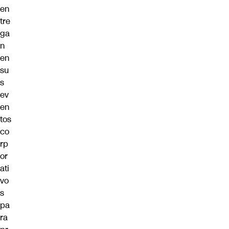
en
tre
ga
n
en
su
s
ev
en
tos
co
rp
or
ati
vo
s
pa
ra