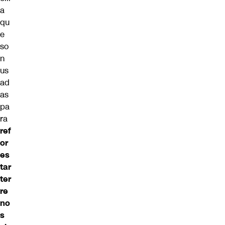
a
qu
e
so
n
us
ad
as
pa
ra
ref
or
es
tar
ter
re
no
s