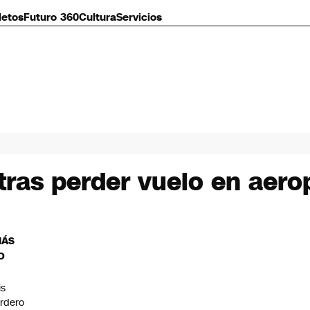
letos
Futuro 360
Cultura
Servicios
 tras perder vuelo en aer
MÁS
O
is
rdero