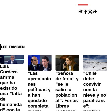
LEE TAMBIÉN
Luis
Cordero
"Las
"Señora
"Chile
afirma
apreciacio
de feria" y
debe
que ha
nes
"se le
convivir
existido
políticas y
salió lo
con la
una "falta
a han
poblacion
nieve y no
de
quedado
al": Ferias
paralizars
humanida
completa
Libres
e":
d" con la