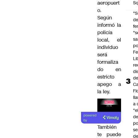
aeropuert
Sq
o.
"S
Según
d
informó la
fe
policía
"s
sa
local, el
po
individuo
Fe
será
Li
formaliza
re
do en
di
estricto
d
apego a
Ca
Fl
la ley.
ll
a 
"e
powered
d
by
po
También
se
te puede
de