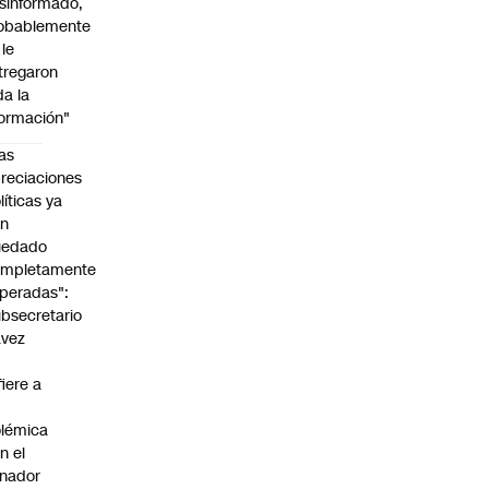
sinformado,
obablemente
 le
tregaron
da la
formación"
as
reciaciones
líticas ya
an
uedado
ompletamente
peradas":
bsecretario
avez
fiere a
lémica
n el
nador