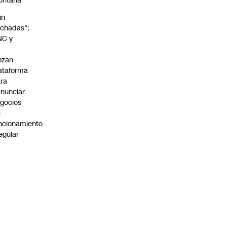
ontaña
in
chadas":
NC y
nzan
ataforma
ra
nunciar
gocios
e
ncionamiento
regular