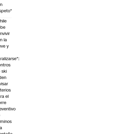
on
speto"
hile
ebe
nvivir
n la
eve y
o
ralizarse":
ntros
 ski
den
visar
iterios
ra el
erre
eventivo
e
aminos
la