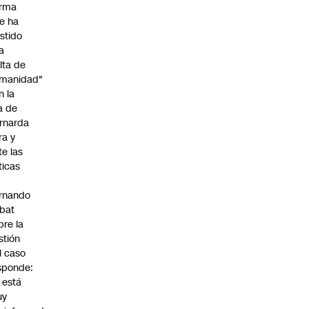
irma
e ha
istido
a
alta de
manidad"
n la
ja de
rnarda
ra y
te las
íticas
rnando
bat
bre la
stión
l caso
sponde:
l está
uy