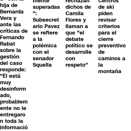
mente
rechazan
Centros
hija de
superadas
dichos de
de ski
Bernarda
":
Camila
piden
Vera y
Subsecret
Flores y
revisar
ante las
ario Pavez
llaman a
criterios
críticas de
se refiere
que "el
para el
Fernando
a la
debate
cierre
Rabat
polémica
político se
preventivo
sobre la
con el
desarrolle
de
gestión
senador
con
caminos a
del caso
Squella
respeto"
la
responde:
montaña
"Él está
muy
desinform
ado,
probablem
ente no le
entregaro
n toda la
informació