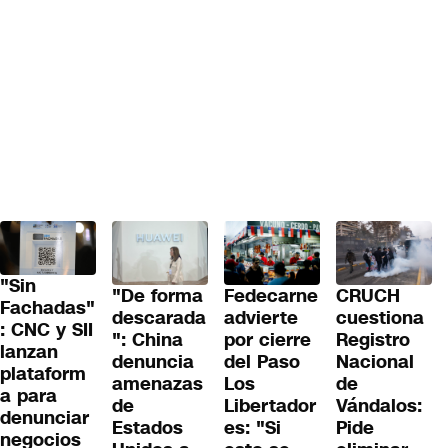
"Sin
"De forma
Fedecarne
CRUCH
Fachadas"
descarada
advierte
cuestiona
: CNC y SII
": China
por cierre
Registro
lanzan
denuncia
del Paso
Nacional
plataform
amenazas
Los
de
a para
de
Libertador
Vándalos:
denunciar
Estados
es: "Si
Pide
negocios