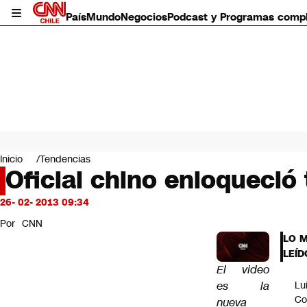
País
Mundo
Negocios
Podcast y Programas comp
País
Mundo
Inicio
Tendencias
Negocios
Oficial chino enloqueció
Deportes
Programas completos
26- 02- 2013 09:34
Cultura
Por
CNN
Servicios
LO 
Bits
LEÍD
CNN Data
El video
CNN tiempo
es la
Lu
Futuro 360
Co
nueva
Opinión