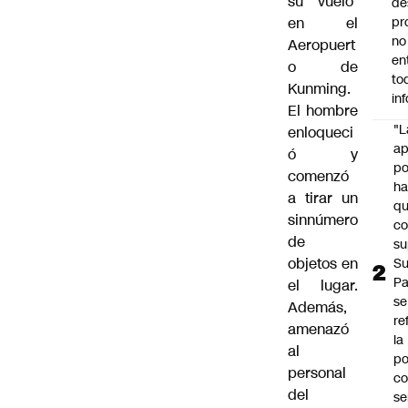
su vuelo
de
en el
pr
no
Aeropuert
en
o de
to
Kunming.
in
El hombre
"L
enloqueci
ap
ó y
po
comenzó
h
a tirar un
q
sinnúmero
c
de
su
objetos en
Su
P
el lugar.
se
Además,
re
amenazó
la
al
po
personal
co
del
se