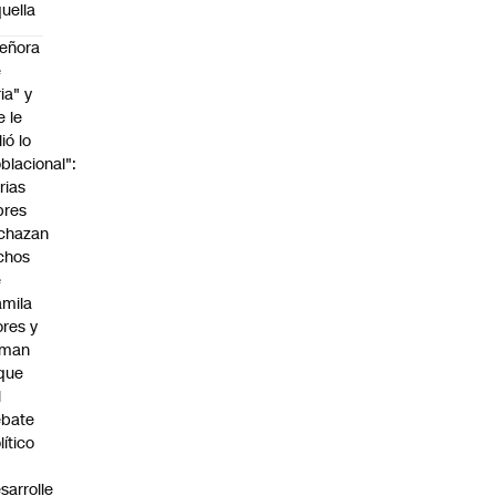
uella
eñora
e
ria" y
e le
lió lo
blacional":
rias
bres
chazan
chos
e
mila
ores y
aman
que
l
ebate
lítico
sarrolle