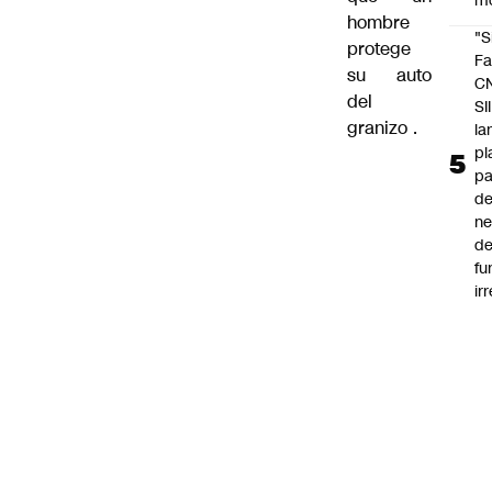
m
hombre
"S
protege
Fa
su auto
C
del
SII
granizo
.
la
pl
pa
de
ne
d
fu
ir