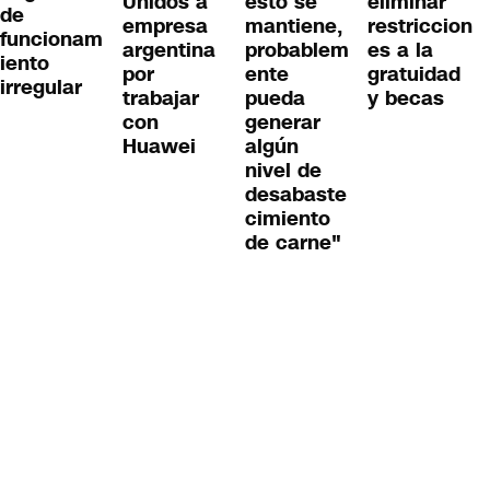
Unidos a
esto se
eliminar
de
empresa
mantiene,
restriccion
funcionam
argentina
probablem
es a la
iento
por
ente
gratuidad
irregular
trabajar
pueda
y becas
con
generar
Huawei
algún
nivel de
desabaste
cimiento
de carne"