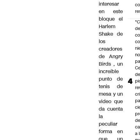
interesar
c
en este
re
bloque el
"C
Harlem
d
Shake de
co
los
co
ni
creadores
n
de Angry
pa
Birds
, un
Ce
increíble
de
punto de
pi
tenis de
re
mesa
y un
cr
pa
video que
ci
da cuenta
pr
la
d
peculiar
c
forma en
a 
que un