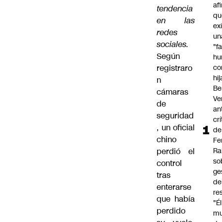
af
tendencia
qu
en las
ex
redes
un
sociales.
"f
Según
hu
registraro
co
hi
n
Be
cámaras
Ve
de
an
seguridad
cr
, un
oficial
de
chino
Fe
perdió el
Ra
so
control
ge
tras
de
enterarse
re
que había
"É
perdido
m