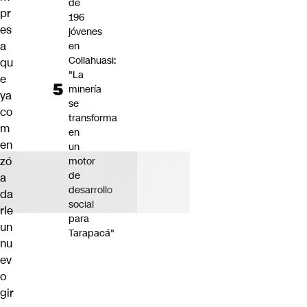
de
pr
196
es
jóvenes
a
en
Collahuasi:
qu
"La
e
minería
ya
se
co
transforma
m
en
en
un
zó
motor
de
a
desarrollo
da
social
rle
para
un
Tarapacá"
nu
ev
o
gir