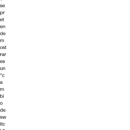
se
pr
et
en
de
m
ost
rar
es
un
“c
a
m
bi
o
de
sw
itc