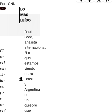
Por
CNN
Futuro 360
LO
Opinión
MÁS
LEÍDO
Raúl
Sohr,
analista
internacional:
El
"Lo
m
que
od
estamos
elo
viendo
entre
Ju
Brasil
ke
y
es
Argentina
pr
es
o
un
m
quiebre
oci
que