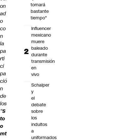
tomará
on
bastante
ad
tiempo"
o
co
Influencer
mexicano
n
muere
la
baleado
pa
durante
rti
transmisión
ci
en
pa
vivo
ció
Schalper
n
y
de
el
los
debate
“
S
sobre
los
to
indultos
o
a
mt
uniformados