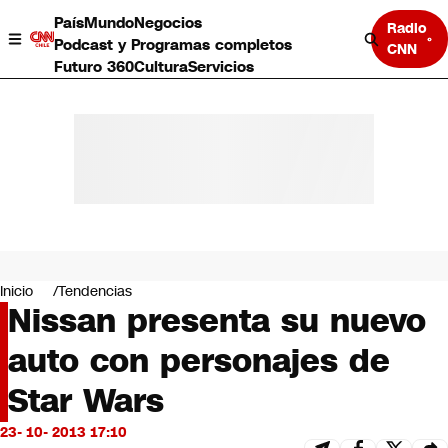
País
Mundo
Negocios
Radio
Podcast y Programas completos
CNN
Futuro 360
Cultura
Servicios
País
Mundo
Negocios
Inicio
Tendencias
Nissan presenta su nuevo
Deportes
Programas completos
auto con personajes de
Cultura
Servicios
Star Wars
Bits
CNN Data
23- 10- 2013 17:10
CNN tiempo