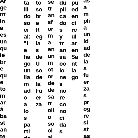
ás
Ar
se
ta
to
du
pu
a
ge
tr
lli
so
pli
ed
m
nt
an
do
br
ca
en
pli
in
sf
so
e
do
ci
a
a
or
ci
R
s
rc
un
es
m
al:
eg
y
ul
id
un
a
"L
la
tr
ar
ad
qu
en
e
s
an
en
de
ie
un
ha
de
sa
Sa
la
br
m
go
U
cc
nt
s
e
ot
un
so
io
ia
fu
qu
or
lla
de
ne
go
er
e
de
m
la
s
za
to
de
ad
Fu
no
s
m
sa
o
er
re
pr
ar
rr
a
za
co
og
á
oll
lo
no
re
ba
o
s
ci
si
st
so
pa
da
st
an
ci
rti
s
as
te
al