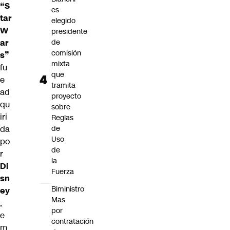
“S
es
tar
elegido
W
presidente
ar
de
comisión
s”
mixta
fu
que
e
tramita
ad
proyecto
qu
sobre
iri
Reglas
da
de
Uso
po
de
r
la
Di
Fuerza
sn
Biministro
ey
Mas
,
por
e
contratación
m