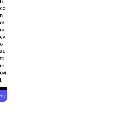
h”
co
n
el
nu
ev
o
au
to
m
óvi
l.