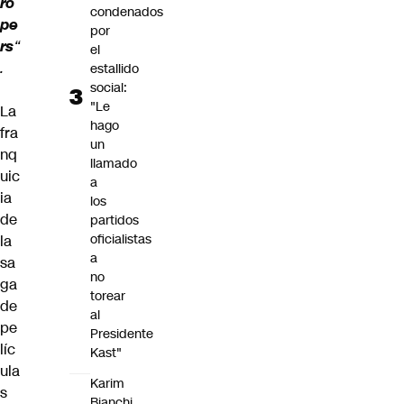
ro
condenados
pe
por
rs
“
el
.
estallido
social:
"Le
La
hago
fra
un
nq
llamado
uic
a
ia
los
de
partidos
oficialistas
la
a
sa
no
ga
torear
de
al
pe
Presidente
líc
Kast"
ula
Karim
s
Bianchi