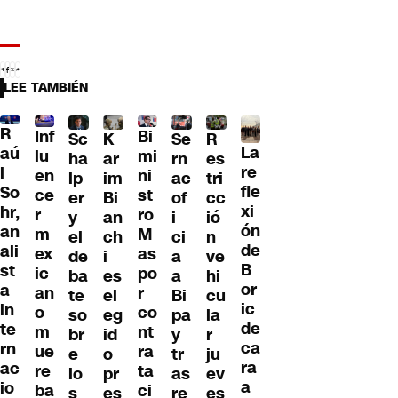
LEE TAMBIÉN
R
Inf
Bi
Sc
K
Se
R
La
aú
lu
mi
ha
ar
rn
es
re
l
en
ni
lp
im
ac
tri
fle
So
ce
st
er
Bi
of
cc
xi
hr,
r
ro
y
an
i
ió
ón
an
m
M
el
ch
ci
n
de
ali
ex
as
de
i
a
ve
B
st
ic
po
ba
es
a
hi
or
a
an
r
te
el
Bi
cu
ic
in
o
co
so
eg
pa
la
de
te
m
nt
br
id
y
r
ca
rn
ue
ra
e
o
tr
ju
ra
ac
re
ta
lo
pr
as
ev
a
io
ba
ci
s
es
re
es