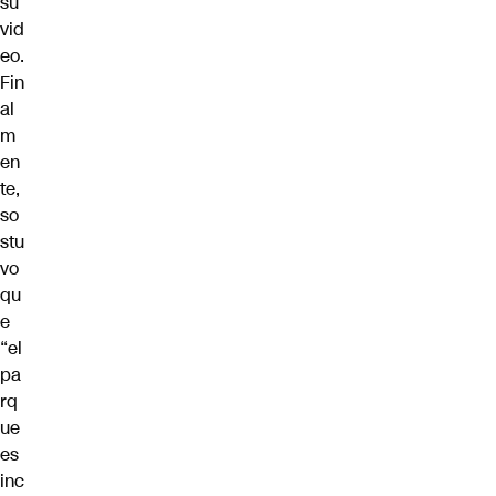
su
vid
eo.
Fin
al
m
en
te,
so
stu
vo
qu
e
“el
pa
rq
ue
es
inc