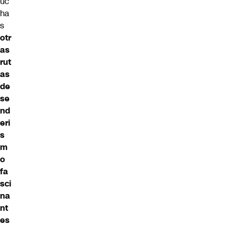
uc
ha
s
otr
as
rut
as
de
se
nd
eri
s
m
o
fa
sci
na
nt
es