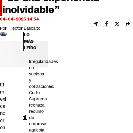
Futuro 360
inolvidable”
Opinión
04- 04- 2025 14:54
Por
Hector Basoalto
LO
MÁS
LEÍDO
Irregularidades
en
sueldos
y
El
cotizaciones:
m
Corte
exi
Suprema
rechaza
ca
recurso
no
de
cr
empresa
ea
agrícola