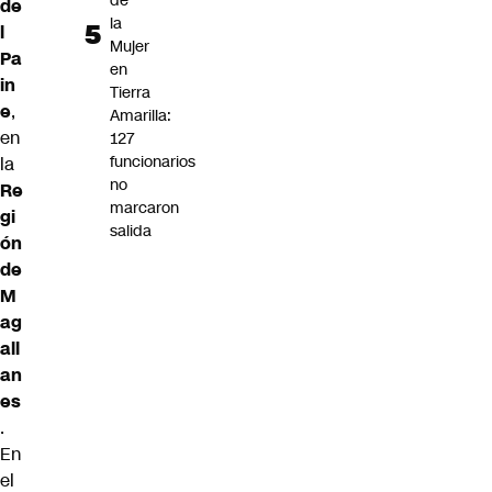
de
de
la
l
Mujer
Pa
en
in
Tierra
e
,
Amarilla:
en
127
funcionarios
la
no
Re
marcaron
gi
salida
ón
de
M
ag
all
an
es
.
En
el