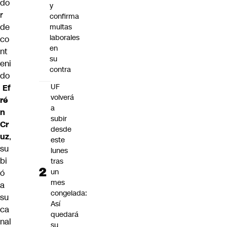
do
y
r
confirma
de
multas
laborales
co
en
nt
su
eni
contra
do
UF
Ef
volverá
ré
a
n
subir
Cr
desde
uz
,
este
su
lunes
bi
tras
un
ó
mes
a
congelada:
su
Así
ca
quedará
nal
su