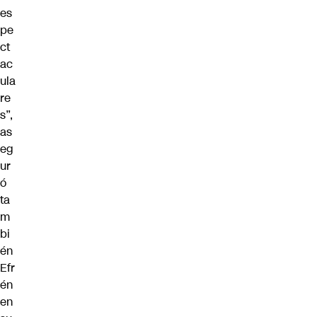
es
pe
ct
ac
ula
re
s”,
as
eg
ur
ó
ta
m
bi
én
Efr
én
en