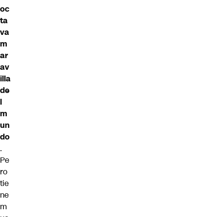
oc
ta
va
m
ar
av
illa
de
l
m
un
do
.
Pe
ro
tie
ne
m