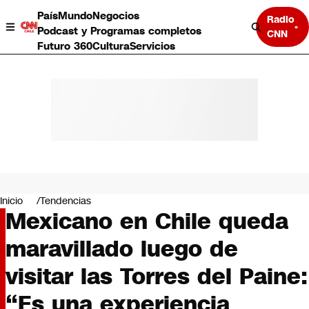
País
Mundo
Negocios
Radio
Podcast y Programas completos
CNN
Futuro 360
Cultura
Servicios
País
Mundo
Negocios
Inicio
Tendencias
Mexicano en Chile queda
Deportes
Programas completos
maravillado luego de
Cultura
Servicios
visitar las Torres del Paine:
Bits
CNN Data
“Es una experiencia
CNN tiempo