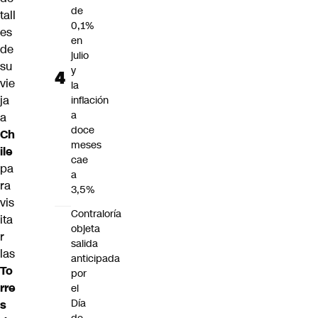
de
tall
0,1%
es
en
de
julio
su
y
vie
la
ja
inflación
a
a
doce
Ch
meses
ile
cae
pa
a
ra
3,5%
vis
Contraloría
ita
objeta
r
salida
las
anticipada
To
por
rre
el
Día
s