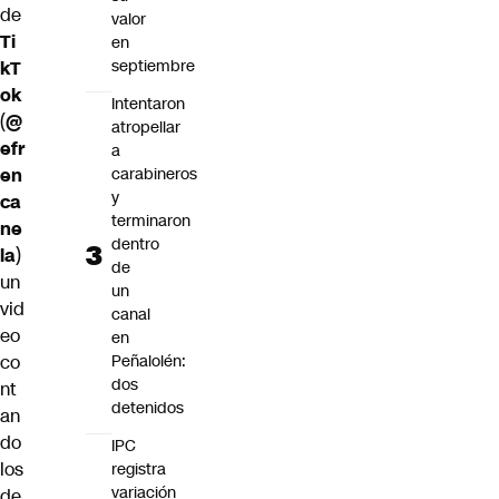
de
valor
Ti
en
septiembre
kT
ok
Intentaron
(
@
atropellar
efr
a
carabineros
en
y
ca
terminaron
ne
dentro
la
)
de
un
un
vid
canal
eo
en
Peñalolén:
co
dos
nt
detenidos
an
do
IPC
los
registra
variación
de