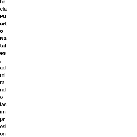
ha
cia
Pu
ert
o
Na
tal
es
,
ad
mi
ra
nd
o
las
im
pr
esi
on