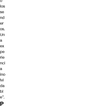
o
los
se
nd
er
os.
Un
a
ex
pe
rie
nci
a
ino
lvi
da
bl
e”.
P