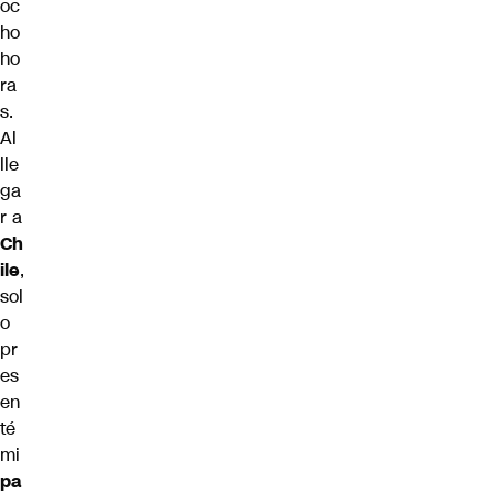
oc
ho
ho
ra
s.
Al
lle
ga
r a
Ch
ile
,
sol
o
pr
es
en
té
mi
pa