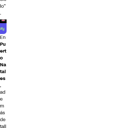
lo”
.
En
Pu
ert
o
Na
tal
es
,
ad
e
m
ás
de
tall