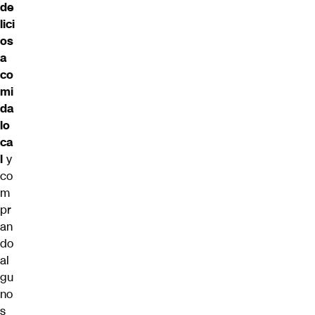
de
lici
os
a
co
mi
da
lo
ca
l
y
co
m
pr
an
do
al
gu
no
s