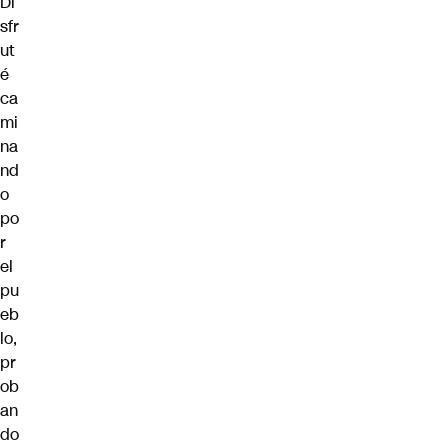
Di
sfr
ut
é
ca
mi
na
nd
o
po
r
el
pu
eb
lo,
pr
ob
an
do