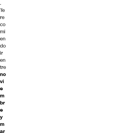
.
Te
re
co
mi
en
do
ir
en
tre
no
vi
e
m
br
e
y
m
ar