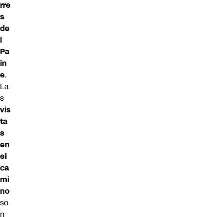
rre
s
de
l
Pa
in
e
.
La
s
vis
ta
s
en
el
ca
mi
no
so
n