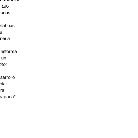
 196
venes
n
llahuasi:
a
nería
ansforma
 un
otor
e
sarrollo
cial
ra
rapacá"