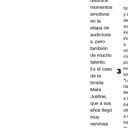
distintos
momentos
Sc
emotivos
y 
d
en la
so
etapa de
lo
audicione
in
s, pero
a
también
un
de mucho
c
talento.
po
es
Es el caso
so
de la
"L
tímida
ha
Mara
ll
Justine,
a 
que a sus
pa
años llegó
of
a 
muy
to
nerviosa