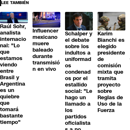
LEE TAMBIÉN
Raúl Sohr,
Influencer
analista
Schalper y
Karim
mexicano
internacio
el debate
Bianchi es
muere
nal: "Lo
sobre los
elegido
baleado
que
indultos a
presidente
durante
estamos
uniformad
de
transmisió
viendo
os
comisión
n en vivo
entre
condenad
mixta que
Brasil y
os por el
tramita
Argentina
estallido
proyecto
es un
social: "Le
sobre
quiebre
hago un
Reglas de
que
llamado a
Uso de la
tomará
los
Fuerza
bastante
partidos
tiempo"
oficialista
s a no