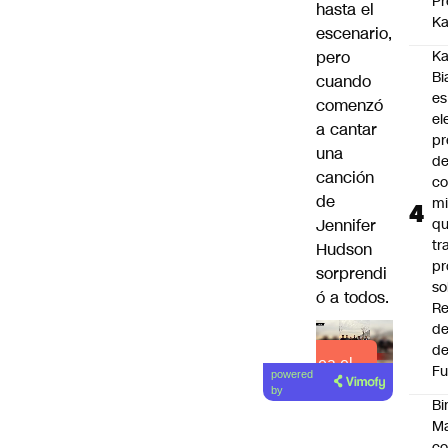
Pr
hasta el
Ka
escenario,
pero
Ka
Bi
cuando
es
comenzó
el
a cantar
pr
una
d
canción
co
de
mi
Jennifer
q
tr
Hudson
pr
sorprendi
so
ó a todos.
Re
de
de
Lea el
Fu
powered
artículo
by
Bi
Ma
co