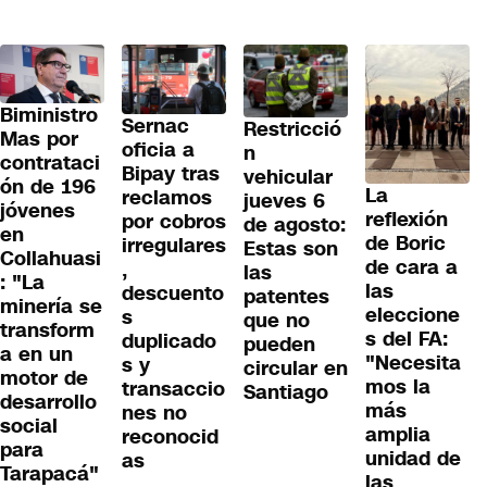
Biministro
Sernac
Restricció
Mas por
oficia a
n
contrataci
Bipay tras
vehicular
ón de 196
La
reclamos
jueves 6
jóvenes
reflexión
por cobros
de agosto:
en
de Boric
irregulares
Estas son
Collahuasi
de cara a
,
las
: "La
las
descuento
patentes
minería se
eleccione
s
que no
transform
s del FA:
duplicado
pueden
a en un
"Necesita
s y
circular en
motor de
mos la
transaccio
Santiago
desarrollo
más
nes no
social
amplia
reconocid
para
unidad de
as
Tarapacá"
las