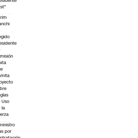
esidente
st"
rim
anchi
egido
esidente
e
misión
xta
ue
amita
oyecto
bre
glas
 Uso
 la
erza
ministro
s por
ntratación