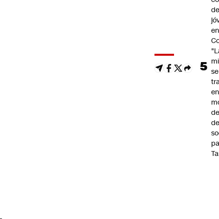
de
jó
e
Co
"L
mi
se
tr
en
m
d
de
so
pa
Ta