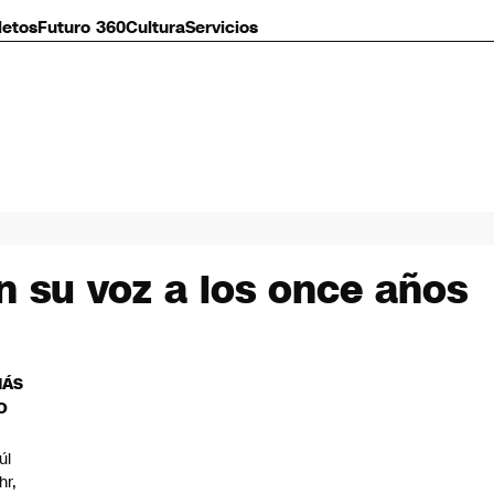
letos
Futuro 360
Cultura
Servicios
n su voz a los once años
MÁS
O
úl
hr,