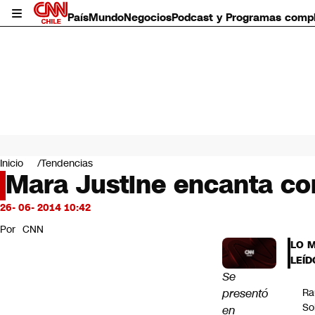
País
Mundo
Negocios
Podcast y Programas comp
País
Mundo
Inicio
Tendencias
Negocios
Mara Justine encanta co
Deportes
Programas completos
26- 06- 2014 10:42
Cultura
Por
CNN
Servicios
LO 
Bits
LEÍD
CNN Data
Se
CNN tiempo
presentó
Ra
Futuro 360
So
en
Opinión