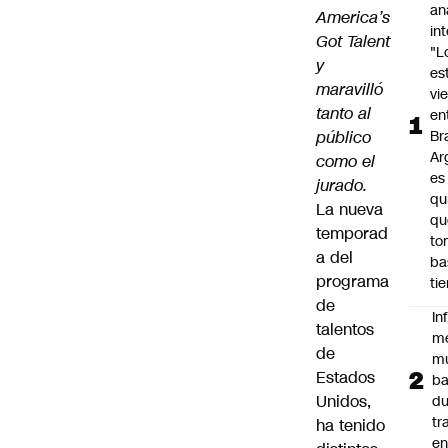
an
America’s
in
Got Talent
"L
y
es
maravilló
vi
tanto al
en
público
Bra
Ar
como el
es
jurado.
qu
La nueva
qu
temporad
to
a del
ba
programa
ti
de
In
talentos
m
de
m
Estados
ba
Unidos,
du
tr
ha tenido
en