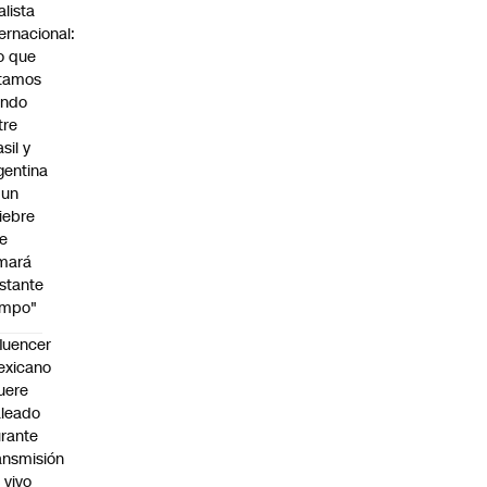
alista
ternacional:
o que
tamos
endo
tre
sil y
gentina
 un
iebre
e
mará
stante
empo"
fluencer
exicano
uere
leado
rante
ansmisión
 vivo