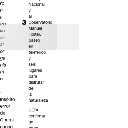
ro
Nacional
n
y
al
a
Observatorio
tro
Manuel
lle
Foster,
ar
paseo
al
en
or
teleférico
ga
y
seis
nis
lugares
m
para
o.
disfrutar
de
-
la
Insólito
naturaleza
error
UEFA
de
confirma
Onemi
un
causó