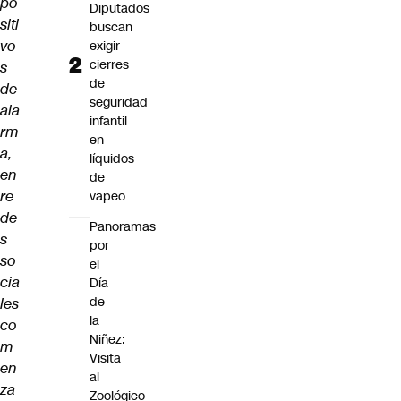
po
Diputados
siti
buscan
vo
exigir
cierres
s
de
de
seguridad
ala
infantil
rm
en
a,
líquidos
en
de
re
vapeo
de
Panoramas
s
por
so
el
cia
Día
de
les
la
co
Niñez:
m
Visita
en
al
za
Zoológico