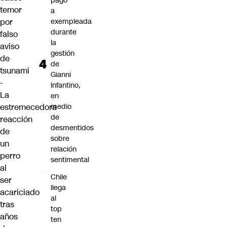
pago
temor
a
por
exempleada
durante
falso
la
aviso
gestión
de
de
tsunami
Gianni
-
Infantino,
La
en
estremecedora
medio
de
reacción
desmentidos
de
sobre
un
relación
perro
sentimental
al
Chile
ser
llega
acariciado
al
tras
top
años
ten