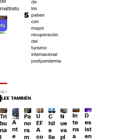
de
de
maltrato
los
países
con
mayor
recuperación
del
turismo
internacional
postpandemia
LEE TAMBIÉN
D
In
U
Tri
Pa
C
N
A
es
te
EF
bu
no
hil
ue
nt
ist
ns
A
na
ra
e
va
e
en
a
co
l
m
lle
pl