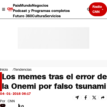
País
Mundo
Negocios
Radio
Podcast y Programas completos
CNN
Futuro 360
Cultura
Servicios
País
Mundo
Negocios
Inicio
Tendencias
Los memes tras el error de
Deportes
Programas completos
la Onemi por falso tsunami
Cultura
Servicios
04- 01- 2016 06:17
Bits
CNN Data
Por
CNN
CNN tiempo
LO