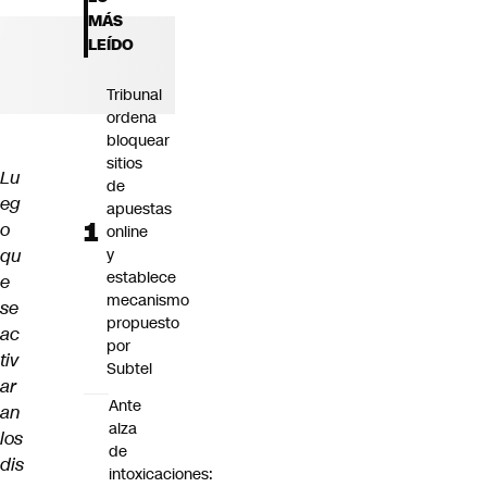
Futuro 360
MÁS
Opinión
LEÍDO
Tribunal
ordena
bloquear
sitios
Lu
de
eg
apuestas
o
online
qu
y
establece
e
mecanismo
se
propuesto
ac
por
tiv
Subtel
ar
Ante
an
alza
los
de
dis
intoxicaciones: