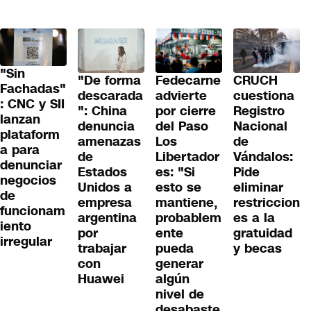
"Sin
"De forma
Fedecarne
CRUCH
Fachadas"
descarada
advierte
cuestiona
: CNC y SII
": China
por cierre
Registro
lanzan
denuncia
del Paso
Nacional
plataform
amenazas
Los
de
a para
de
Libertador
Vándalos:
denunciar
Estados
es: "Si
Pide
negocios
Unidos a
esto se
eliminar
de
empresa
mantiene,
restriccion
funcionam
argentina
probablem
es a la
iento
por
ente
gratuidad
irregular
trabajar
pueda
y becas
con
generar
Huawei
algún
nivel de
desabaste