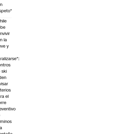
on
speto"
hile
ebe
nvivir
n la
eve y
o
ralizarse":
ntros
 ski
den
visar
iterios
ra el
erre
eventivo
e
aminos
la