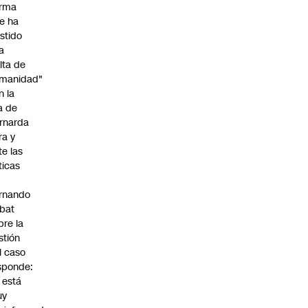
irma
e ha
istido
a
alta de
manidad"
n la
ja de
rnarda
ra y
te las
íticas
rnando
bat
bre la
stión
l caso
sponde:
l está
uy