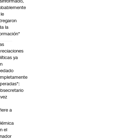
sinformado,
obablemente
 le
tregaron
da la
formación"
as
reciaciones
líticas ya
an
uedado
ompletamente
peradas":
bsecretario
avez
fiere a
lémica
n el
nador