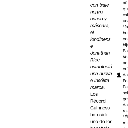
af
con traje
qu
negro,
ex
casco y
un
máscara,
"f
el
hu
londinens
co
hi
e
Be
Jonathan
Ve
Rice
an
estableció
cr
una nueva
de
e insólita
Fe
marca.
Ra
so
Los
ge
Récord
de
Guinness
re
han sido
"É
uno de los
m