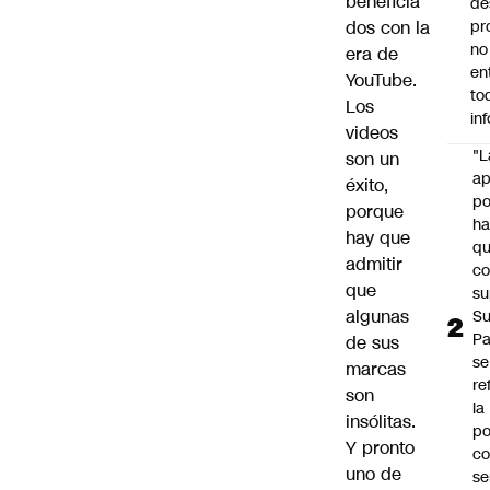
beneficia
de
dos con la
pr
no
era de
en
YouTube.
to
Los
in
videos
"L
son un
ap
éxito,
po
porque
h
hay que
q
admitir
c
que
su
algunas
Su
P
de sus
se
marcas
re
son
la
insólitas.
po
Y pronto
co
uno de
se