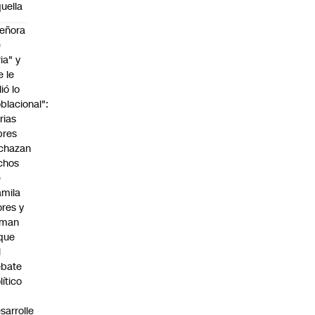
uella
eñora
e
ria" y
e le
lió lo
blacional":
rias
bres
chazan
chos
e
mila
ores y
aman
que
l
ebate
lítico
sarrolle