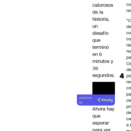
c
calurosos
re
de la
historia,
"C
un
d
desafío
co
co
que
ni
terminó
n
en 6
pa
minutos y
Ce
36
de
segundos.
pi
re
cr
pa
powered
ci
by
pr
Ahora hay
d
que
c
esperar
a 
para ver