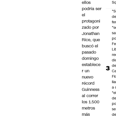
ellos
Sq
podría ser
"S
el
d
protagoni
fe
zado por
"s
sa
Jonathan
po
Rice, que
Fe
buscó el
Li
pasado
re
domingo
di
establece
d
r un
Ca
Fl
nuevo
ll
récord
a 
Guinness
"e
al correr
d
los 1.500
po
metros
se
más
de