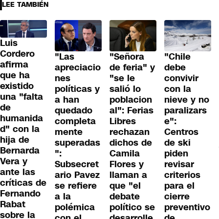
LEE TAMBIÉN
Luis
Cordero
"Las
"Señora
"Chile
afirma
apreciacio
de feria" y
debe
que ha
nes
"se le
convivir
existido
políticas y
salió lo
con la
una "falta
a han
poblacion
nieve y no
de
quedado
al": Ferias
paralizars
humanida
completa
Libres
e":
d" con la
mente
rechazan
Centros
hija de
superadas
dichos de
de ski
Bernarda
":
Camila
piden
Vera y
Subsecret
Flores y
revisar
ante las
ario Pavez
llaman a
criterios
críticas de
se refiere
que "el
para el
Fernando
a la
debate
cierre
Rabat
polémica
político se
preventivo
sobre la
con el
desarrolle
de