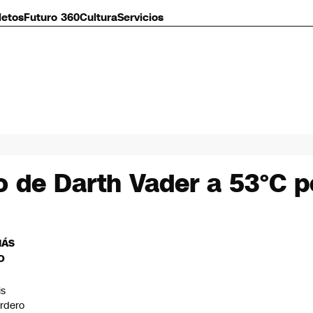
letos
Futuro 360
Cultura
Servicios
o de Darth Vader a 53°C 
MÁS
O
is
rdero