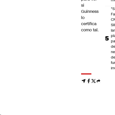
m
si
"S
Guinness
Fa
lo
C
certifica
SII
como tal.
la
pl
pa
de
ne
d
fu
ir