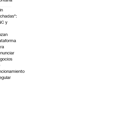
ontaña
in
chadas":
NC y
nzan
ataforma
ra
nunciar
gocios
e
ncionamiento
regular