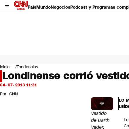
País
Mundo
Negocios
Podcast y Programas comp
País
Mundo
Inicio
Tendencias
Negocios
Londinense corrió vestid
Deportes
Programas completos
04- 07- 2013 11:31
Cultura
Por
CNN
Servicios
LO 
Bits
LEÍD
CNN Data
Vestido
CNN tiempo
de Darth
Lu
Futuro 360
Co
Vader,
Opinión