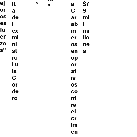
ej
lt
”
a
$7
"
or
a
C
9
es
de
ar
mi
es
l
ab
l
fu
ex
in
mi
er
mi
er
llo
zo
ni
os
ne
s"
st
en
s
ro
op
Lu
er
is
at
C
iv
or
os
de
co
ro
nt
ra
el
cr
im
en