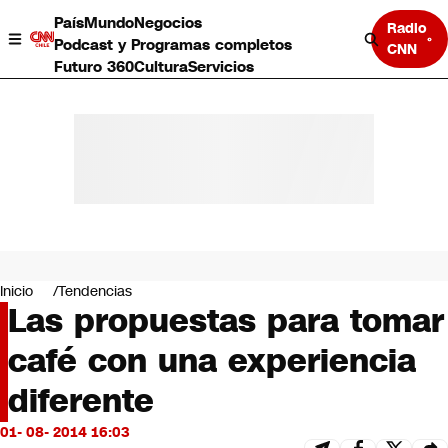
País
Mundo
Negocios
Radio
Podcast y Programas completos
CNN
Futuro 360
Cultura
Servicios
País
Mundo
Negocios
Inicio
Tendencias
Las propuestas para tomar
Deportes
Programas completos
café con una experiencia
Cultura
Servicios
diferente
Bits
CNN Data
01- 08- 2014 16:03
CNN tiempo