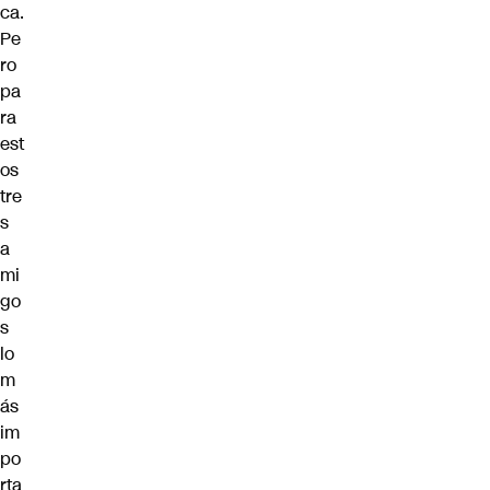
ca.
Pe
ro
pa
ra
est
os
tre
s
a
mi
go
s
lo
m
ás
im
po
rta