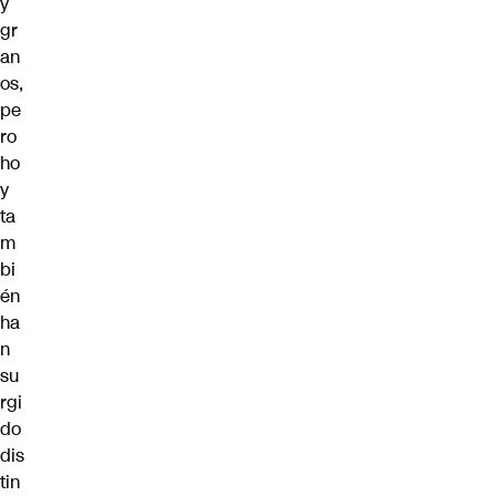
y
gr
an
os,
pe
ro
ho
y
ta
m
bi
én
ha
n
su
rgi
do
dis
tin