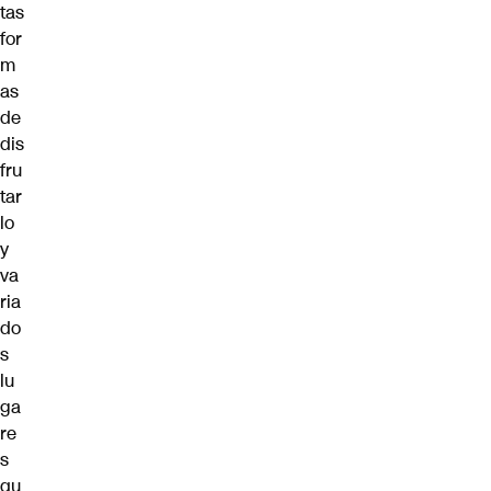
tas
for
m
as
de
dis
fru
tar
lo
y
va
ria
do
s
lu
ga
re
s
qu