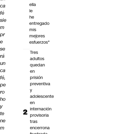
ella
ca
le
fé
he
sie
entregado
m
mis
pr
mejores
e
esfuerzos"
se
Tres
rá
adultos
un
quedan
ca
en
fé,
prisión
preventiva
pe
y
ro
adolescente
ho
en
y
internación
te
provisoria
ne
tras
m
encerrona