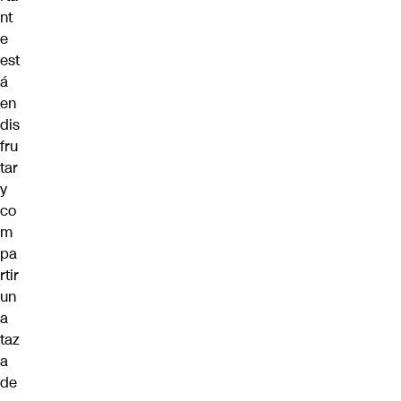
nt
e
est
á
en
dis
fru
tar
y
co
m
pa
rtir
un
a
taz
a
de