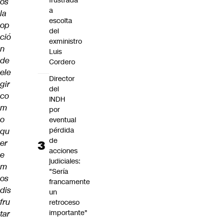
frustrada
os
a
la
escolta
op
del
ció
exministro
n
Luis
de
Cordero
ele
Director
gir
del
co
INDH
m
por
o
eventual
pérdida
qu
de
er
acciones
e
judiciales:
m
"Sería
os
francamente
dis
un
fru
retroceso
importante"
tar