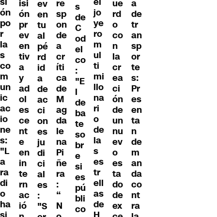
si
el
isi
re
ue
a
ev
s
ón
jo
ón
sp
rd
de
en
de
po
ye
pr
on
o
tr
tu
C
r
ro
ev
de
co
an
al
od
la
m
en
a
n
sp
pé
el
s
ul
tiv
cr
la
or
rd
co
co
ti
a
íti
cr
te
id
:
m
mi
y
ca
ea
s:
a
"E
un
llo
ad
de
ci
Pr
de
l
ic
na
ol
M
ón
es
ac
de
ac
ri
es
ag
de
en
ci
ba
io
o
ce
da
un
ta
on
te
ne
de
nt
le
nu
n
es
so
s:
la
e
na
ev
de
ju
br
"L
s
en
Pi
o
m
di
e
a
es
in
ñe
es
an
ci
si
ra
tr
te
ra
ta
da
al
es
di
ell
rn
:
do
co
es
pú
o
as
ac
“
de
nt
:
bli
ha
de
ió
N
ex
ra
"S
co
si
H
n
o
ce
la