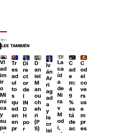
LEE TAMBIÉN
Vl
La
Tr
D
C
C
Di
Iv
ad
ca
es
an
ad
od
re
án
im
íd
ad
iel
e
el
ct
Ar
ir
a
ul
M
m:
co
or
ri
o
de
to
an
4
ve
de
ag
Mi
Ni
s
ou
9
rs
l
ad
mi
ra
qu
ch
%
us
IN
a
ca
v
ed
eh
es
e
D
y
y
M
an
ri
tá
m
H
la
su
od
en
(P
de
pr
po
cr
pa
i,
pr
S)
ac
es
r
isi