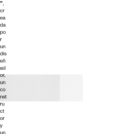
”
,
cr
ea
da
po
r
un
dis
eñ
ad
or,
un
co
nst
ru
ct
or
y
un