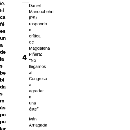
lo.
Daniel
El
Manouchehri
ca
(PS)
fé
responde
a
es
crítica
un
de
a
Magdalena
de
Piñera:
la
“No
s
llegamos
be
al
Congreso
bi
a
da
agradar
s
a
m
una
ás
élite”
po
Iván
pu
Arriagada
lar