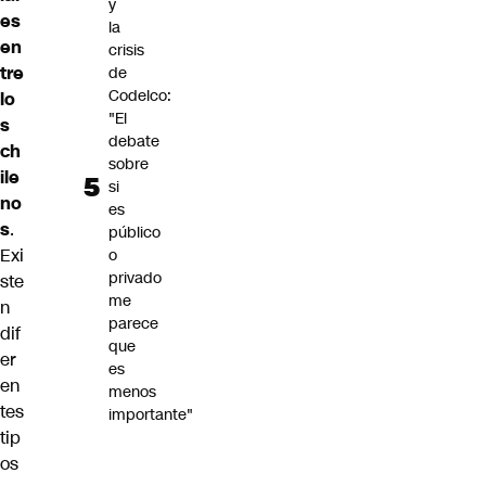
y
es
la
en
crisis
tre
de
Codelco:
lo
"El
s
debate
ch
sobre
ile
si
no
es
s
.
público
Exi
o
privado
ste
me
n
parece
dif
que
er
es
en
menos
tes
importante"
tip
os