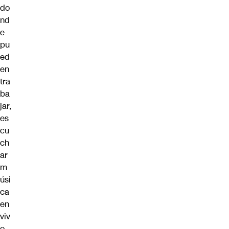
do
nd
e
pu
ed
en
tra
ba
jar,
es
cu
ch
ar
m
úsi
ca
en
viv
o