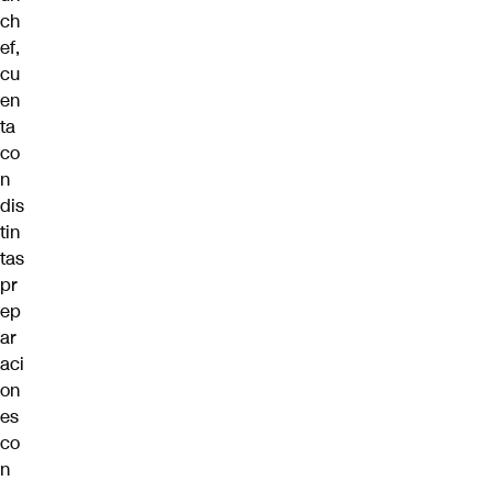
ch
ef,
cu
en
ta
co
n
dis
tin
tas
pr
ep
ar
aci
on
es
co
n