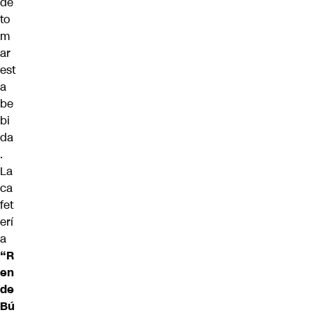
de
to
m
ar
est
a
be
bi
da
.
La
ca
fet
erí
a
“R
en
de
Bú