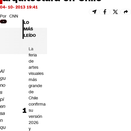
Futuro 360
04- 10- 2013 19:41
Opinión
Por
CNN
LO
MÁS
LEÍDO
La
feria
de
artes
Al
visuales
gu
más
no
grande
s
de
Chile
pi
confirma
en
su
sa
versión
n
2026
qu
y