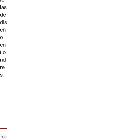
ias
de
dis
eñ
o
en
Lo
nd
re
s.