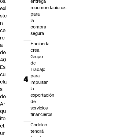
os,
entrega
recomendaciones
exi
para
ste
la
n
compra
ce
segura
rc
Hacienda
a
crea
de
Grupo
40
de
Es
Trabajo
cu
para
ela
impulsar
s
la
exportación
de
de
Ar
servicios
qu
financieros
ite
Codelco
ct
tendrá
ur