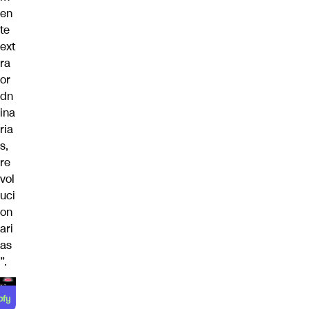
en
te
ext
ra
or
dn
ina
ria
s,
re
vol
uci
on
ari
as
”.