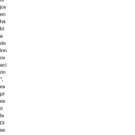
jov
en
ha
bl
a
de
inn
ov
aci
ón
”,
ex
pr
es
ó
la
Di
se