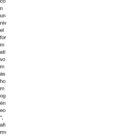
co
n
un
niv
el
for
m
ati
vo
m
ás
ho
m
og
én
eo
”,
afi
rm