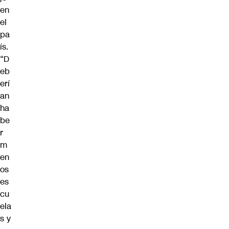
en
el
pa
ís.
“D
eb
erí
an
ha
be
r
m
en
os
es
cu
ela
s y