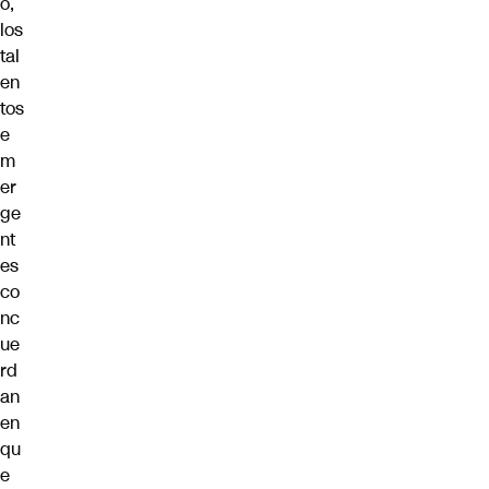
o,
los
tal
en
tos
e
m
er
ge
nt
es
co
nc
ue
rd
an
en
qu
e