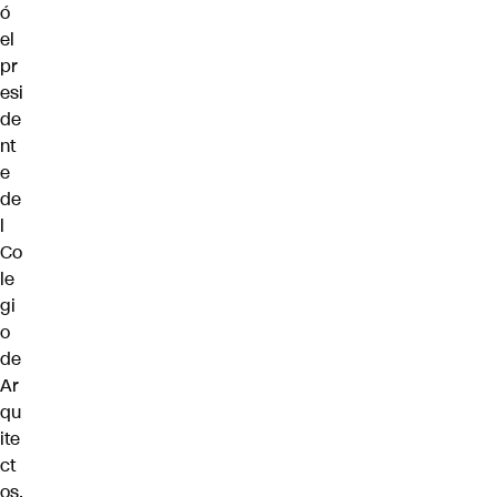
ó
el
pr
esi
de
nt
e
de
l
Co
le
gi
o
de
Ar
qu
ite
ct
os,