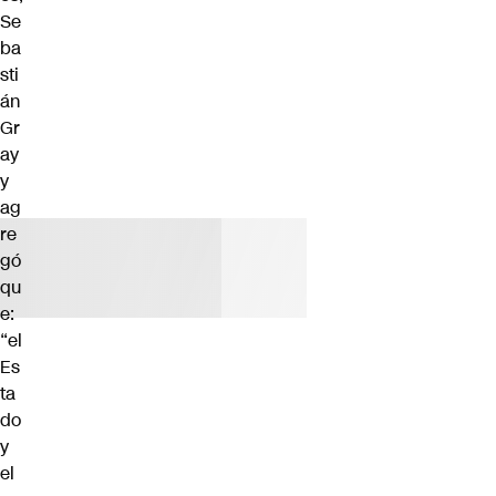
Se
ba
sti
án
Gr
ay
y
ag
re
gó
qu
e:
“el
Es
ta
do
y
el