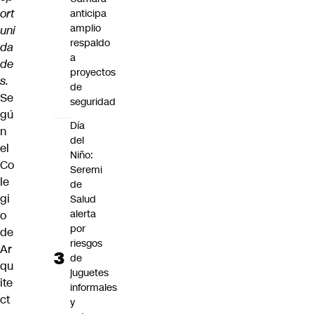
ort
anticipa
amplio
uni
respaldo
da
a
de
proyectos
s.
de
Se
seguridad
gú
Día
n
del
el
Niño:
Co
Seremi
le
de
gi
Salud
alerta
o
por
de
riesgos
Ar
de
qu
juguetes
ite
informales
ct
y