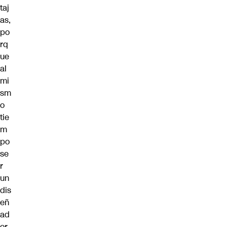
taj
as,
po
rq
ue
al
mi
sm
o
tie
m
po
se
r
un
dis
eñ
ad
or