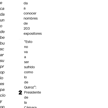
e
da
ca
a
conocer
da
nombres
un
de
o
203
de
expositores
be
“Esto
bu
no
sc
va
ar
a
su
ser
pr
sufrido
op
como
lo
io
de
es
Quiroz”:
pa
Presidente
cio
de
y
la
op
Cámara