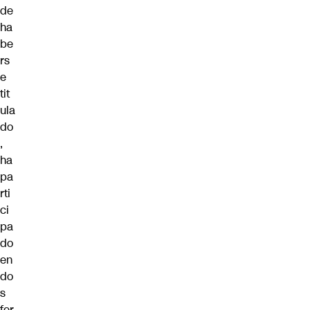
de
ha
be
rs
e
tit
ula
do
,
ha
pa
rti
ci
pa
do
en
do
s
fer