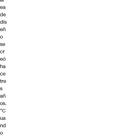
ea
de
dis
eñ
o
se
cr
eó
ha
ce
tre
s
añ
os.
“C
ua
nd
o