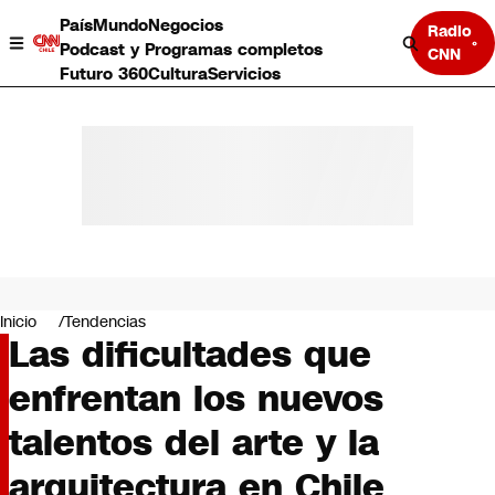
País
Mundo
Negocios
Radio
Podcast y Programas completos
CNN
Futuro 360
Cultura
Servicios
País
Mundo
Negocios
Inicio
Tendencias
Las dificultades que
Deportes
Programas completos
enfrentan los nuevos
Cultura
Servicios
talentos del arte y la
Bits
CNN Data
arquitectura en Chile
CNN tiempo