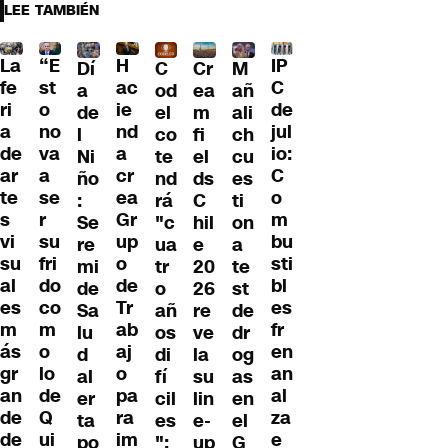
LEE TAMBIÉN
La
“E
H
IP
Dí
C
Cr
M
fe
st
ac
C
a
od
ea
añ
ri
o
ie
de
de
el
m
ali
a
no
nd
jul
l
co
fi
ch
de
va
a
io:
Ni
te
el
cu
ar
a
cr
C
ño
nd
ds
es
te
se
ea
o
:
rá
C
ti
s
r
Gr
m
Se
"c
hil
on
vi
su
up
bu
re
ua
e
a
su
fri
o
sti
mi
tr
20
te
al
do
de
bl
de
o
26
st
es
co
Tr
es
Sa
añ
re
de
m
m
ab
fr
lu
os
ve
dr
ás
o
aj
en
d
di
la
og
gr
lo
o
an
al
fí
su
as
an
de
pa
al
er
cil
lin
en
de
Q
ra
za
ta
es
e-
el
de
ui
im
e
po
":
up
G