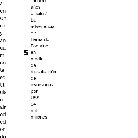
"cuatro
a
años
en
difíciles":
Ch
La
ile
advertencia
y
de
Bernardo
an
Fontaine
ual
en
m
medio
en
de
te,
reevaluación
se
de
tit
inversiones
por
ula
US$
n
34
alr
mil
ed
millones
ed
or
de