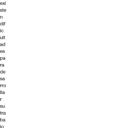
exi
ste
n
dif
ic
ult
ad
es
pa
ra
de
sa
rro
lla
r
su
tra
ba
jo