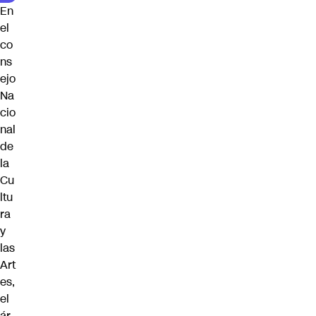
En
el
co
ns
ejo
Na
cio
nal
de
la
Cu
ltu
ra
y
las
Art
es,
el
ár