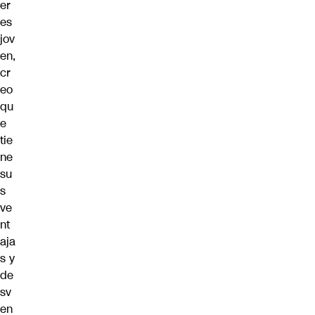
er
es
jov
en,
cr
eo
qu
e
tie
ne
su
s
ve
nt
aja
s y
de
sv
en