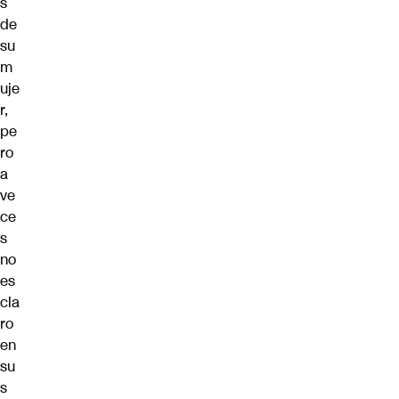
s
de
su
m
uje
r,
pe
ro
a
ve
ce
s
no
es
cla
ro
en
su
s