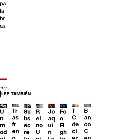
pa
la
br
as.
LEE TAMBIÉN
Tr
T
B
U
Su
R
Jo
Fo
as
C
an
n
bs
ei
aq
o
fr
de
co
m
ec
no
uí
Fi
en
cl
C
od
re
U
n
gh
o
ar
en
el
ta
ni
La
te