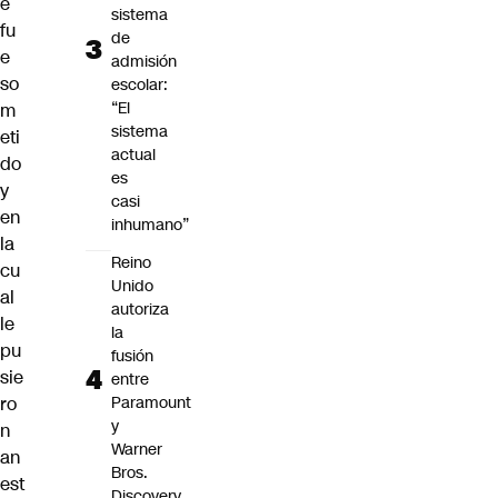
e
sistema
fu
de
e
admisión
so
escolar:
“El
m
sistema
eti
actual
do
es
y
casi
en
inhumano”
la
Reino
cu
Unido
al
autoriza
le
la
pu
fusión
sie
entre
ro
Paramount
y
n
Warner
an
Bros.
est
Discovery