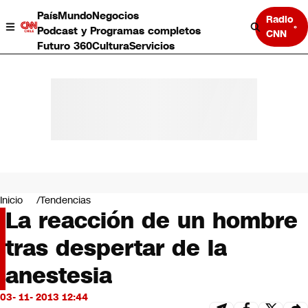
País
Mundo
Negocios
Radio
Podcast y Programas completos
CNN
Futuro 360
Cultura
Servicios
País
Mundo
Negocios
Inicio
Tendencias
La reacción de un hombre
Deportes
Programas completos
tras despertar de la
Cultura
Servicios
anestesia
Bits
CNN Data
03- 11- 2013 12:44
CNN tiempo