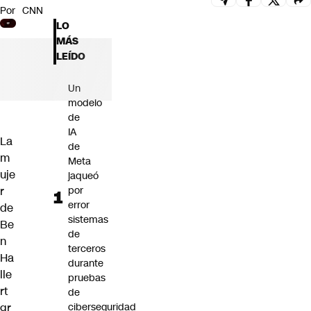
Por
CNN
Futuro 360
LO
Opinión
MÁS
LEÍDO
Un
modelo
de
IA
La
de
m
Meta
uje
jaqueó
r
por
error
de
sistemas
Be
de
n
terceros
Ha
durante
lle
pruebas
rt
de
gr
ciberseguridad