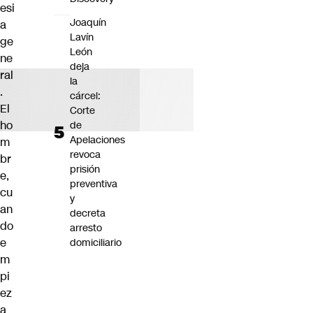
esi
Joaquín
a
Lavín
ge
León
ne
deja
ral
la
.
cárcel:
El
Corte
ho
de
Apelaciones
m
revoca
br
prisión
e,
preventiva
cu
y
an
decreta
do
arresto
e
domiciliario
m
pi
ez
a