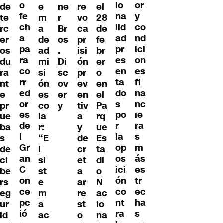
o
io
or
de
e
ne
re
el
fe
na
y
te
m
r
vo
28
ch
lid
co
rc
a
Br
ca
de
a
ad
nd
er
de
os
pr
fe
pa
pr
ici
os
ad
.
isi
br
ra
es
on
du
mi
Di
ón
er
co
en
es
ra
si
sc
pr
o
rr
ta
fi
nt
ón
ov
ev
en
ed
do
na
e
es
er
en
el
or
s
nc
pr
co
y
tiv
Pa
es
po
ie
ue
la
a
rq
de
r
ra
ba
r:
y
ue
l
la
s
s
“E
de
Es
Gr
op
m
de
l
cr
ta
an
os
ás
ci
si
et
di
C
ici
es
be
st
a
o
on
ón
tr
rs
e
ar
N
ce
co
ec
eg
m
re
ac
pc
nt
ha
ur
a
st
io
ió
ra
s
id
ac
o
na