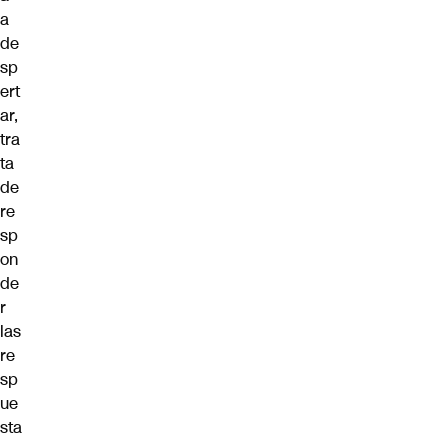
a
de
sp
ert
ar,
tra
ta
de
re
sp
on
de
r
las
re
sp
ue
sta