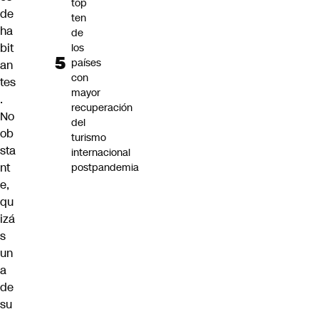
top
de
ten
ha
de
bit
los
países
an
con
tes
mayor
.
recuperación
No
del
ob
turismo
sta
internacional
nt
postpandemia
e,
qu
izá
s
un
a
de
su