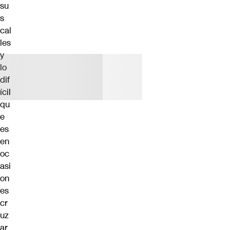
su
s
cal
les
y
lo
dif
ícil
qu
e
es
en
oc
asi
on
es
cr
uz
ar