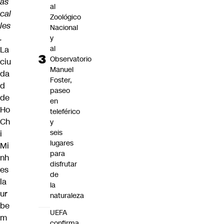
as
al
cal
Zoológico
les
Nacional
.
y
al
La
Observatorio
ciu
Manuel
da
Foster,
d
paseo
de
en
Ho
teleférico
Ch
y
seis
i
lugares
Mi
para
nh
disfrutar
es
de
la
la
ur
naturaleza
be
UEFA
m
confirma