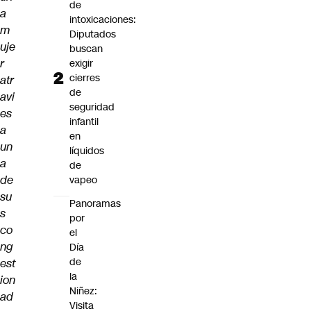
de
a
intoxicaciones:
m
Diputados
uje
buscan
r
exigir
cierres
atr
de
avi
seguridad
es
infantil
a
en
un
líquidos
a
de
de
vapeo
su
Panoramas
s
por
co
el
ng
Día
de
est
la
ion
Niñez:
ad
Visita