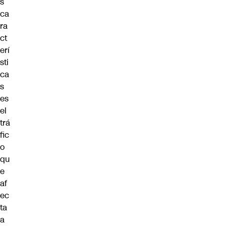
s
ca
ra
ct
erí
sti
ca
s
es
el
trá
fic
o
qu
e
af
ec
ta
a