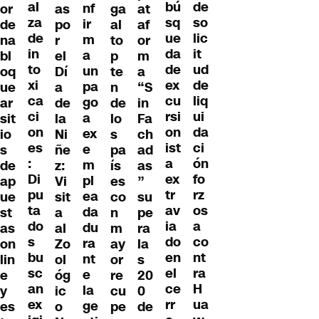
al
de
bú
nf
or
as
ga
at
za
so
sq
ir
de
po
al
af
de
lic
ue
m
na
r
to
or
in
it
da
a
bl
el
p
m
to
ud
de
un
oq
Dí
te
a
xi
de
ex
pa
ue
a
n
“S
ca
liq
cu
go
ar
de
de
in
ci
ui
rsi
a
sit
la
lo
Fa
on
da
on
ex
io
Ni
s
ch
es
ci
ist
e
s
ñe
pa
ad
:
ón
a
m
de
z:
ís
as
Di
fo
ex
pl
ap
Vi
es
”
pu
rz
tr
ea
ue
sit
co
su
ta
os
av
da
st
a
n
pe
do
a
ia
du
as
al
m
ra
s
co
do
ra
on
Zo
ay
la
bu
nt
en
nt
lin
ol
or
s
sc
ra
el
e
e
óg
re
20
an
H
ce
la
y
ic
cu
0
ex
ua
rr
ge
es
o
pe
de