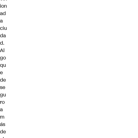
ion
ad
a
ciu
da
d.
Al
go
qu
e
de
se
gu
ro
a
m
ás
de