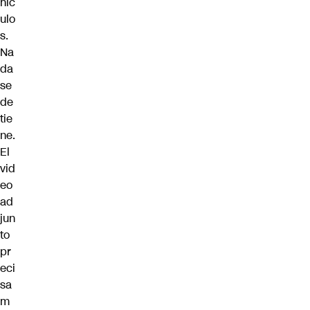
híc
ulo
s.
Na
da
se
de
tie
ne.
El
vid
eo
ad
jun
to
pr
eci
sa
m