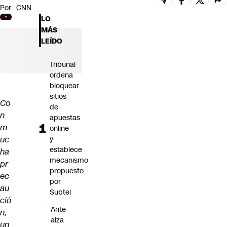
Por
CNN
Futuro 360
LO
Opinión
MÁS
LEÍDO
Tribunal
ordena
bloquear
sitios
Co
de
n
apuestas
m
online
uc
y
establece
ha
mecanismo
pr
propuesto
ec
por
au
Subtel
ció
Ante
n,
alza
un