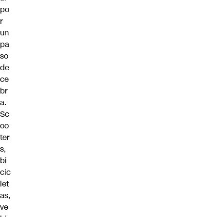
po
r
un
pa
so
de
ce
br
a.
Sc
oo
ter
s,
bi
cic
let
as,
ve