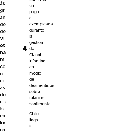
ás
un
gr
pago
an
a
de
exempleada
durante
de
la
Vi
gestión
et
de
na
Gianni
m
,
Infantino,
co
en
n
medio
de
m
desmentidos
ás
sobre
de
relación
sie
sentimental
te
Chile
mil
llega
lon
al
es