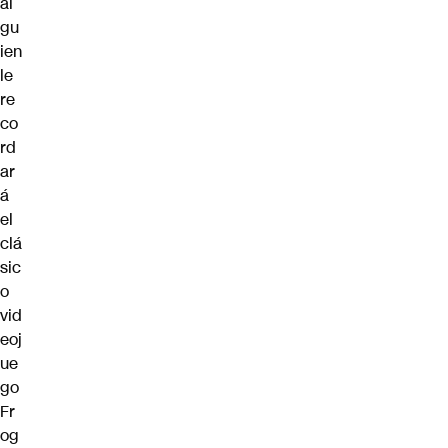
al
gu
ien
le
re
co
rd
ar
á
el
clá
sic
o
vid
eoj
ue
go
Fr
og