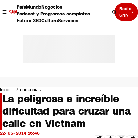
País
Mundo
Negocios
Radio
Podcast y Programas completos
CNN
Futuro 360
Cultura
Servicios
País
Mundo
Negocios
Inicio
Tendencias
La peligrosa e increíble
Deportes
Programas completos
dificultad para cruzar una
Cultura
Servicios
calle en Vietnam
Bits
CNN Data
22- 05- 2014 16:48
CNN tiempo