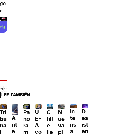
ge
r.
LEE TAMBIÉN
D
In
U
Tri
Pa
C
N
A
es
te
EF
bu
no
hil
ue
nt
ist
ns
A
na
ra
e
va
e
en
a
co
l
m
lle
pl