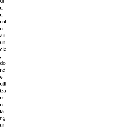
di
a
a
est
e
an
un
cio
,
do
nd
e
util
iza
ro
n
la
fig
ur