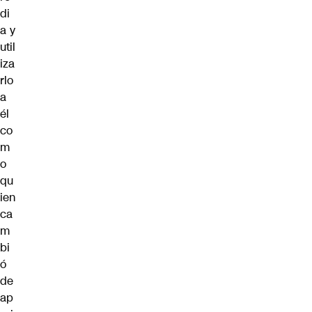
di
a y
util
iza
rlo
a
él
co
m
o
qu
ien
ca
m
bi
ó
de
ap