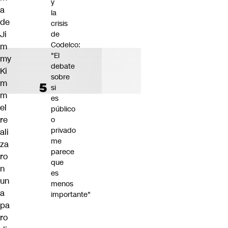
y
a
la
de
crisis
Ji
de
Codelco:
m
"El
my
debate
Ki
sobre
m
si
m
es
el
público
re
o
privado
ali
me
za
parece
ro
que
n
es
un
menos
a
importante"
pa
ro