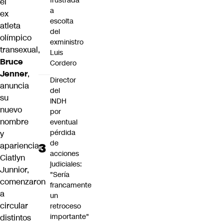
frustrada
el
a
ex
escolta
atleta
del
olímpico
exministro
transexual,
Luis
Bruce
Cordero
Jenner
,
Director
anuncia
del
su
INDH
nuevo
por
nombre
eventual
pérdida
y
de
apariencia,
acciones
Ciatlyn
judiciales:
Junnior,
"Sería
comenzaron
francamente
a
un
circular
retroceso
importante"
distintos