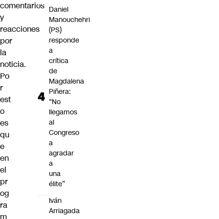
comentarios
Daniel
y
Manouchehri
reacciones
(PS)
por
responde
a
la
crítica
noticia.
de
Po
Magdalena
r
Piñera:
est
“No
o
llegamos
es
al
Congreso
qu
a
e
agradar
en
a
el
una
pr
élite”
og
Iván
ra
Arriagada
m