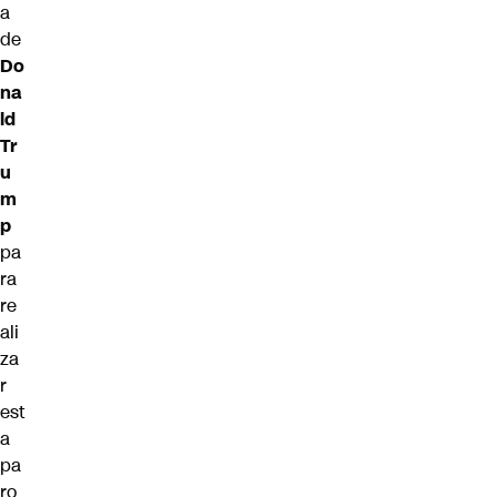
a
de
Do
na
ld
Tr
u
m
p
pa
ra
re
ali
za
r
est
a
pa
ro