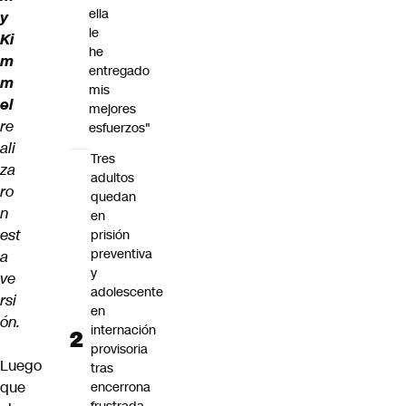
ella
y
le
Ki
he
m
entregado
m
mis
el
mejores
re
esfuerzos"
ali
Tres
za
adultos
ro
quedan
n
en
est
prisión
preventiva
a
y
ve
adolescente
rsi
en
ón.
internación
provisoria
Luego
tras
que
encerrona