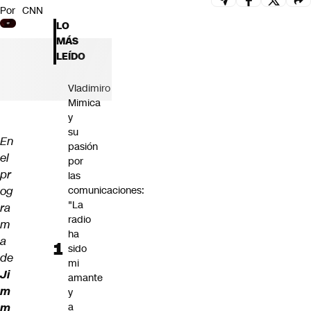
Por
CNN
Futuro 360
LO
Opinión
MÁS
LEÍDO
Vladimiro
Mimica
y
su
En
pasión
el
por
pr
las
og
comunicaciones:
"La
ra
radio
m
ha
a
sido
de
mi
Ji
amante
m
y
m
a