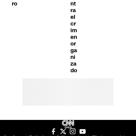
ro
nt
ra
el
cr
im
en
or
ga
ni
za
do