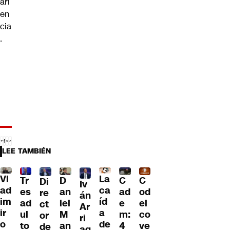
ari
en
cia
.
LEE TAMBIÉN
Vl
La
Tr
D
C
C
Di
Iv
ad
ca
es
an
ad
od
re
án
im
íd
ad
iel
e
el
ct
Ar
ir
a
ul
M
m:
co
or
ri
o
de
to
an
4
ve
de
ag