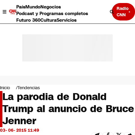
País
Mundo
Negocios
Radio
Podcast y Programas completos
CNN
Futuro 360
Cultura
Servicios
País
Mundo
Negocios
Inicio
Tendencias
La parodia de Donald
Deportes
Programas completos
Trump al anuncio de Bruce
Cultura
Servicios
Jenner
Bits
CNN Data
03- 06- 2015 11:49
CNN tiempo