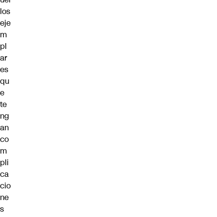
los
eje
m
pl
ar
es
qu
e
te
ng
an
co
m
pli
ca
cio
ne
s