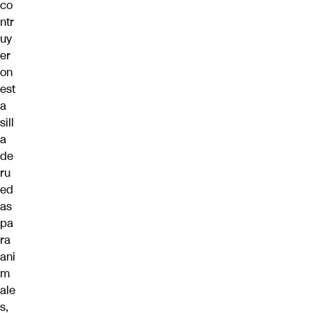
co
ntr
uy
er
on
est
a
sill
a
de
ru
ed
as
pa
ra
ani
m
ale
s,