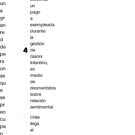
un
un
a
pago
gr
a
an
exempleada
durante
re
la
d
gestión
de
de
pe
Gianni
rs
Infantino,
on
en
as
medio
de
qu
desmentidos
e
sobre
se
relación
pr
sentimental
eo
Chile
cu
llega
pa
al
n