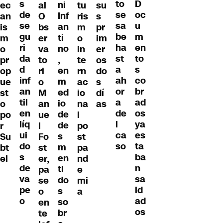
s
D
to
ni
ec
al
tu
su
de
oc
se
Inf
an
O
ris
s
se
u
sa
an
is
bs
m
pr
gu
m
be
ti
m
er
o
im
ri
en
ha
no
o
va
in
er
da
to
st
,
pr
to
te
os
d
s
a
en
op
ri
rn
do
inf
co
ah
m
ue
o
ac
s
an
br
or
ed
st
M
io
dí
til
ad
a
io
o
an
na
as
en
os
de
de
po
ue
l
líq
ya
l
de
r
l
po
ui
es
ca
s
Su
Fo
st
do
ta
so
m
bt
st
pa
s
ba
en
el
er,
nd
de
n
ti
pa
e
va
sa
do
se
mi
pe
ld
s
o
a
o
ad
so
en
os
br
te