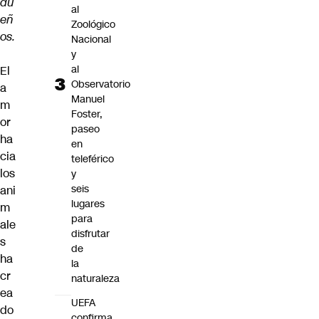
du
al
eñ
Zoológico
os.
Nacional
y
al
El
Observatorio
a
Manuel
m
Foster,
or
paseo
ha
en
cia
teleférico
los
y
seis
ani
lugares
m
para
ale
disfrutar
s
de
ha
la
cr
naturaleza
ea
UEFA
do
confirma