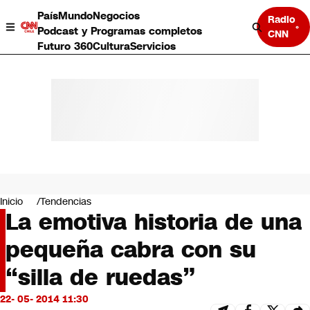
País
Mundo
Negocios
Radio
Podcast y Programas completos
CNN
Futuro 360
Cultura
Servicios
País
Mundo
Negocios
Inicio
Tendencias
La emotiva historia de una
Deportes
Programas completos
pequeña cabra con su
Cultura
Servicios
“silla de ruedas”
Bits
CNN Data
22- 05- 2014 11:30
CNN tiempo