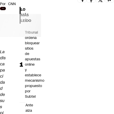
Por
CNN
Futuro 360
LO
Opinión
MÁS
LEÍDO
Tribunal
ordena
bloquear
sitios
La
de
dis
apuestas
ca
online
pa
y
establece
ci
mecanismo
da
propuesto
d
por
de
Subtel
su
Ante
s
alza
pi