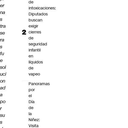
de
er
intoxicaciones:
na
Diputados
s
buscan
tra
exigir
cierres
se
de
ra
seguridad
s
infantil
fu
en
e
líquidos
sol
de
uci
vapeo
on
Panoramas
ad
por
a
el
po
Día
de
r
la
su
Niñez:
s
Visita