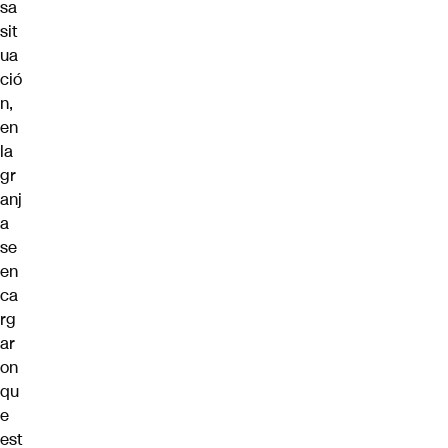
sa
sit
ua
ció
n,
en
la
gr
anj
a
se
en
ca
rg
ar
on
qu
e
est