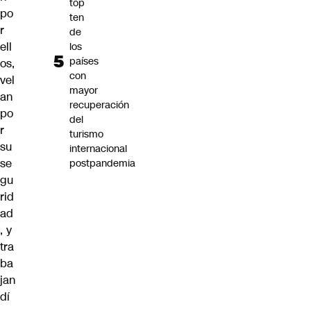
top
po
ten
r
de
ell
los
países
os,
con
vel
mayor
an
recuperación
po
del
r
turismo
su
internacional
se
postpandemia
gu
rid
ad
, y
tra
ba
jan
dí