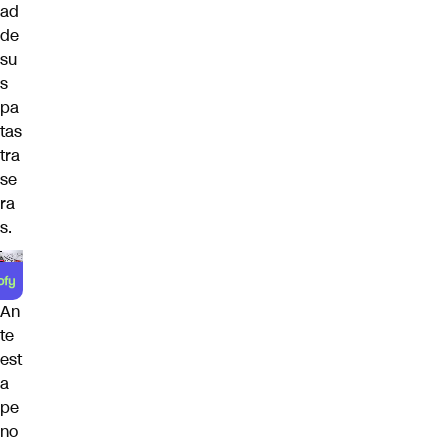
ad
de
su
s
pa
tas
tra
se
ra
s.
An
te
est
a
pe
no