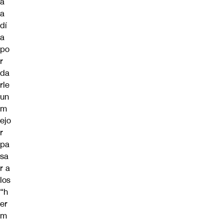
a
a
dí
a
po
r
da
rle
un
m
ejo
r
pa
sa
r a
los
“h
er
m