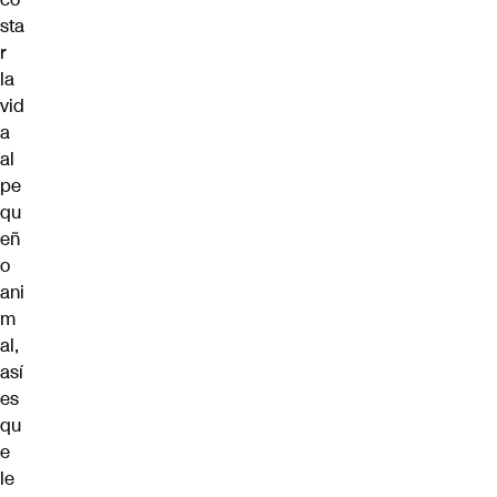
sta
r
la
vid
a
al
pe
qu
eñ
o
ani
m
al,
así
es
qu
e
le