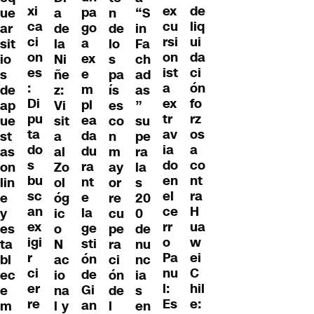
xi
de
ex
pa
ue
a
n
“S
ca
liq
cu
go
ar
de
de
in
ci
ui
rsi
a
sit
la
lo
Fa
on
da
on
ex
io
Ni
s
ch
es
ci
ist
e
s
ñe
pa
ad
:
ón
a
m
de
z:
ís
as
Di
fo
ex
pl
ap
Vi
es
”
pu
rz
tr
ea
ue
sit
co
su
ta
os
av
da
st
a
n
pe
do
a
ia
du
as
al
m
ra
s
co
do
ra
on
Zo
ay
la
bu
nt
en
nt
lin
ol
or
s
sc
ra
el
e
e
óg
re
20
an
H
ce
la
y
ic
cu
0
ex
ua
rr
ge
es
o
pe
de
igi
w
o
sti
ta
N
ra
nu
r
ei
Pa
ón
bl
ac
ci
nc
ci
C
nu
de
ec
io
ón
ia
er
hil
l:
Gi
e
na
de
s
re
e:
Es
an
m
l y
l
en