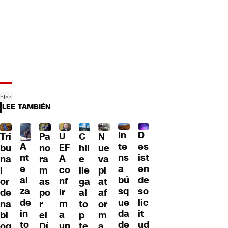
LEE TAMBIÉN
D
In
U
Tri
Pa
C
N
A
es
te
EF
bu
no
hil
ue
nt
ist
ns
A
na
ra
e
va
e
en
a
co
l
m
lle
pl
al
de
bú
nf
or
as
ga
at
za
so
sq
ir
de
po
al
af
de
lic
ue
m
na
r
to
or
in
it
da
a
bl
el
p
m
to
ud
de
un
oq
Dí
te
a