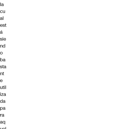
la
cu
al
est
á
sie
nd
o
ba
sta
nt
e
util
iza
da
pa
ra
aq
uel