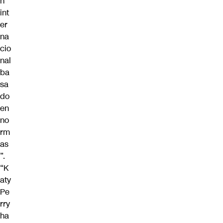
n
int
er
na
cio
nal
ba
sa
do
en
no
rm
as
”.
“K
aty
Pe
rry
ha