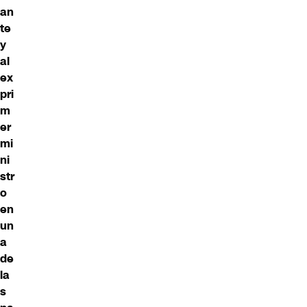
an
te
y
al
ex
pri
m
er
mi
ni
str
o
en
un
a
de
la
s