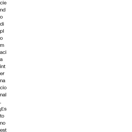
cie
nd
o
di
pl
o
m
aci
a
int
er
na
cio
nal
.
¡Es
to
no
est