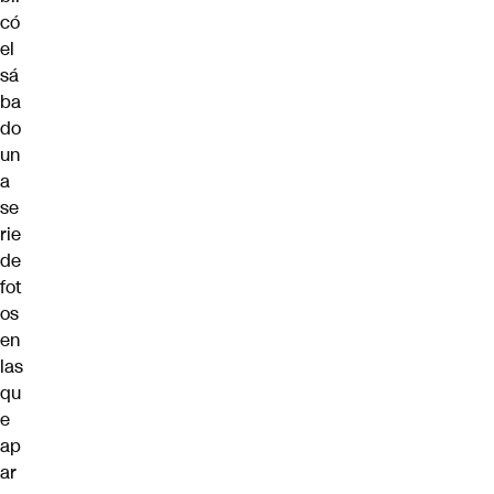
có
el
sá
ba
do
un
a
se
rie
de
fot
os
en
las
qu
e
ap
ar