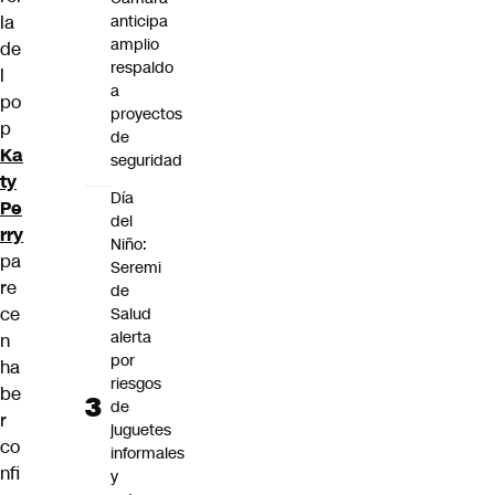
la
anticipa
amplio
de
respaldo
l
a
po
proyectos
p
de
Ka
seguridad
ty
Día
Pe
del
rry
Niño:
pa
Seremi
re
de
ce
Salud
alerta
n
por
ha
riesgos
be
de
r
juguetes
co
informales
nfi
y