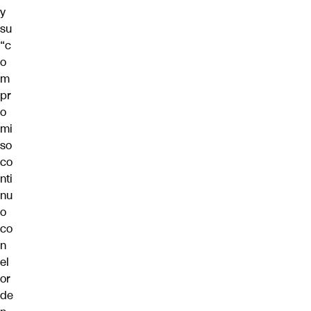
y
su
“c
o
m
pr
o
mi
so
co
nti
nu
o
co
n
el
or
de