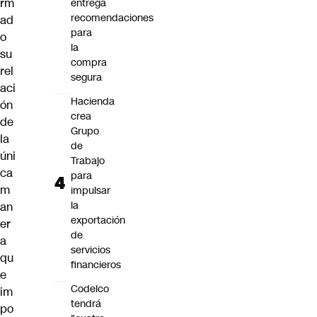
rm
entrega
recomendaciones
ad
para
o
la
su
compra
rel
segura
aci
Hacienda
ón
crea
de
Grupo
la
de
úni
Trabajo
ca
para
m
impulsar
la
an
exportación
er
de
a
servicios
qu
financieros
e
Codelco
im
tendrá
po