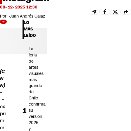
Futuro 360
08- 12- 2025 12:30
Opinión
Por
Juan Andrés Galaz
LO
MÁS
LEÍDO
La
feria
de
artes
(C
visuales
N
más
N)
grande
de
–
Chile
El
confirma
ex
su
pri
versión
m
2026
er
y