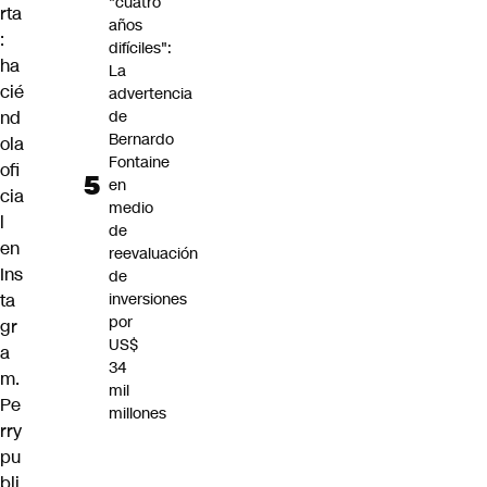
"cuatro
rta
años
:
difíciles":
ha
La
cié
advertencia
nd
de
Bernardo
ola
Fontaine
ofi
en
cia
medio
l
de
en
reevaluación
Ins
de
ta
inversiones
por
gr
US$
a
34
m.
mil
Pe
millones
rry
pu
bli