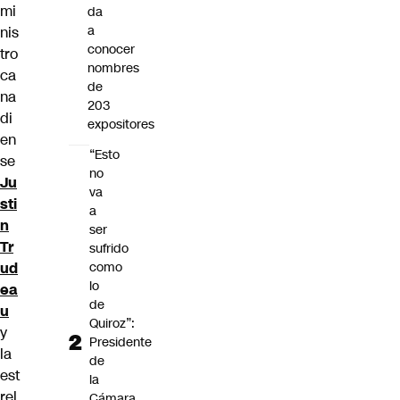
mi
da
a
nis
conocer
tro
nombres
ca
de
na
203
di
expositores
en
“Esto
se
no
Ju
va
sti
a
n
ser
Tr
sufrido
ud
como
lo
ea
de
u
Quiroz”:
y
Presidente
la
de
est
la
rel
Cámara