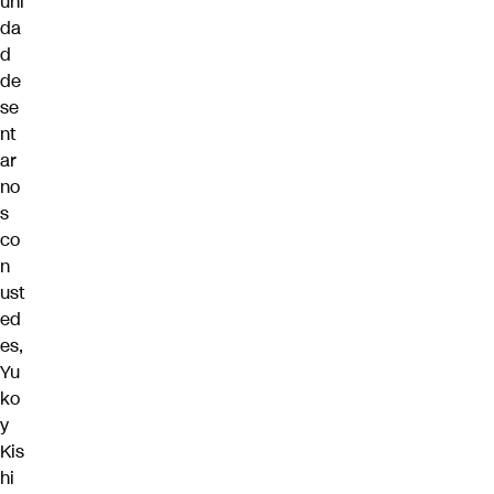
uni
da
d
de
se
nt
ar
no
s
co
n
ust
ed
es,
Yu
ko
y
Kis
hi