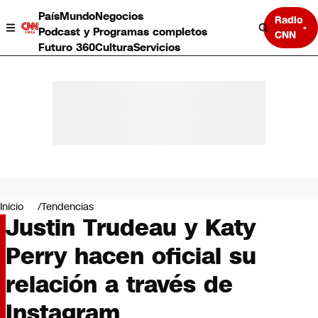
País
Mundo
Negocios
Radio
Podcast y Programas completos
CNN
Futuro 360
Cultura
Servicios
País
Mundo
Negocios
Inicio
Tendencias
Justin Trudeau y Katy
Deportes
Programas completos
Perry hacen oficial su
Cultura
Servicios
relación a través de
Bits
CNN Data
Instagram
CNN tiempo