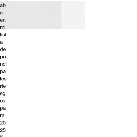
ab
a
en
mi
list
a
de
pri
nci
pa
les
rie
sg
os
pa
ra
20
25