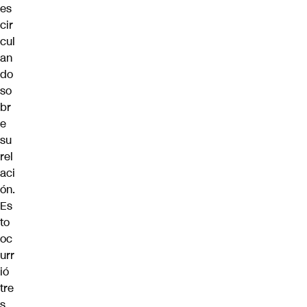
es
cir
cul
an
do
so
br
e
su
rel
aci
ón.
Es
to
oc
urr
ió
tre
s