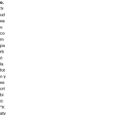
o.
Tr
ud
ea
u
co
m
pa
rti
ó
la
fot
o y
es
cri
bi
ó:
“K
aty