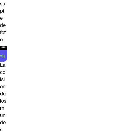
su
pi
e
de
fot
o.
La
col
isi
ón
de
los
m
un
do
s