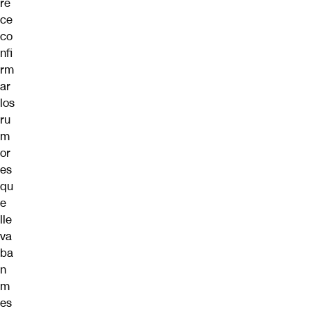
re
ce
co
nfi
rm
ar
los
ru
m
or
es
qu
e
lle
va
ba
n
m
es