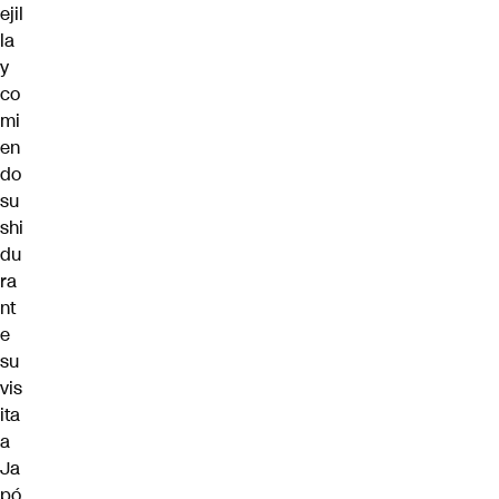
ejil
la
y
co
mi
en
do
su
shi
du
ra
nt
e
su
vis
ita
a
Ja
pó