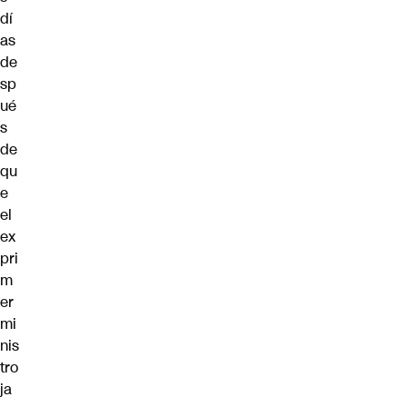
dí
as
de
sp
ué
s
de
qu
e
el
ex
pri
m
er
mi
nis
tro
ja