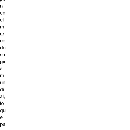
n
en
el
m
ar
co
de
su
gir
a
m
un
di
al,
lo
qu
e
pa