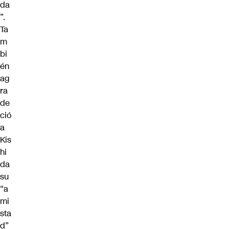
da
”.
Ta
m
bi
én
ag
ra
de
ció
a
Kis
hi
da
su
“a
mi
sta
d”