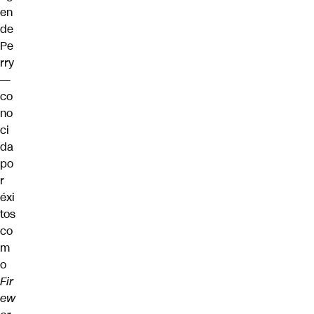
en
de
Pe
rry
—
co
no
ci
da
po
r
éxi
tos
co
m
o
Fir
ew