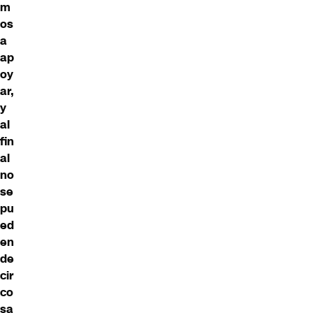
m
os
a
ap
oy
ar,
y
al
fin
al
no
se
pu
ed
en
de
cir
co
sa