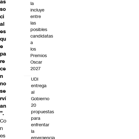
as
la
so
incluye
ci
entre
las
al
posibles
es
candidatas
qu
a
e
los
pa
Premios
re
Oscar
ce
2027
n
UDI
no
entrega
se
al
rví
Gobierno
20
an
propuestas
”.
para
Co
enfrentar
n
la
es
emergencia