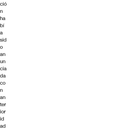
ció
n
ha
bí
a
sid
o
an
un
cia
da
co
n
an
ter
ior
id
ad
.