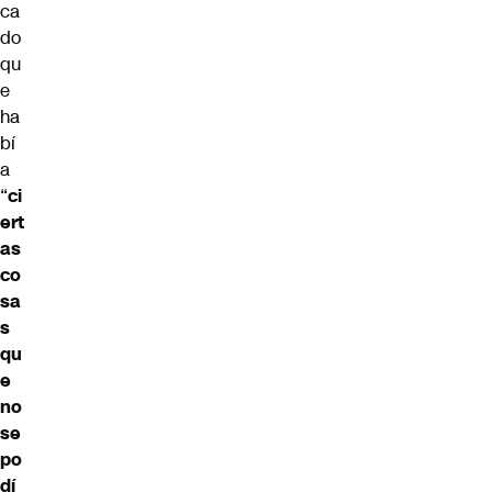
ca
do
qu
e
ha
bí
a
“
ci
ert
as
co
sa
s
qu
e
no
se
po
dí