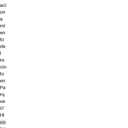
aci
on
a
mi
en
to
de
l
re
cin
to
en
Pa
rq
ue
O’
Hi
gg