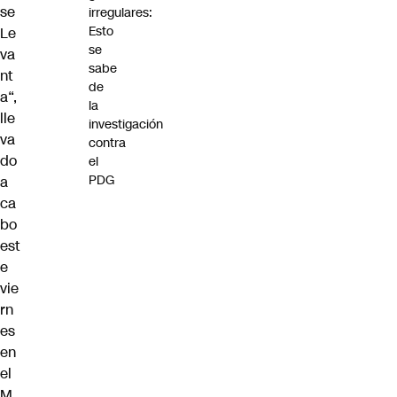
se
irregulares:
Esto
Le
se
va
sabe
nt
de
a
“,
la
lle
investigación
va
contra
do
el
PDG
a
ca
bo
est
e
vie
rn
es
en
el
M