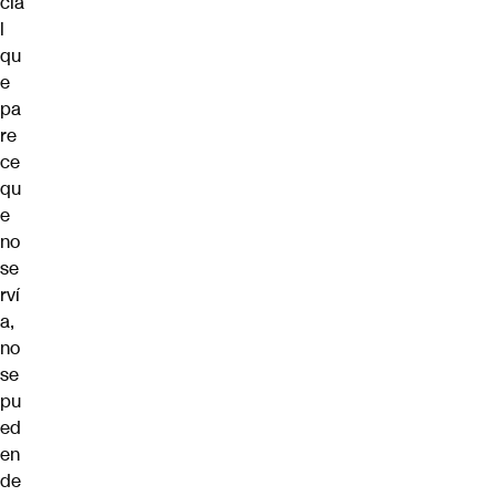
cia
l
qu
e
pa
re
ce
qu
e
no
se
rví
a,
no
se
pu
ed
en
de