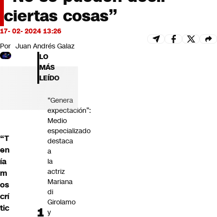
Futuro 360
ciertas cosas”
Opinión
17- 02- 2024 13:26
Por
Juan Andrés Galaz
LO
MÁS
LEÍDO
“Genera
expectación”:
Medio
especializado
“T
destaca
en
a
ía
la
actriz
m
Mariana
os
di
crí
Girolamo
tic
y