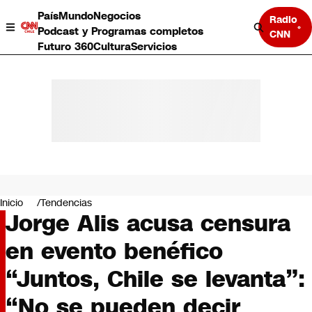
País
Mundo
Negocios
Radio
Podcast y Programas completos
CNN
Futuro 360
Cultura
Servicios
País
Mundo
Negocios
Inicio
Tendencias
Jorge Alis acusa censura
Deportes
Programas completos
en evento benéfico
Cultura
Servicios
“Juntos, Chile se levanta”:
Bits
CNN Data
“No se pueden decir
CNN tiempo