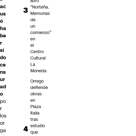
libro
ac
“Norteña.
Memorias
us
de
ó
un
ha
comienzo”
be
en
r
el
si
Centro
do
Cultural
La
ce
Moneda
ns
ur
Orrego
ad
defiende
o
obras
en
po
Plaza
r
Italia
los
tras
or
estudio
ga
que