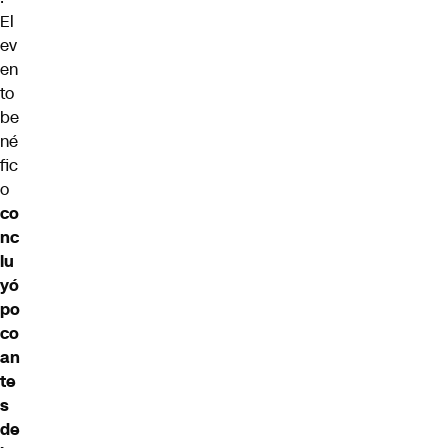
El
ev
en
to
be
né
fic
o
co
nc
lu
yó
po
co
an
te
s
de