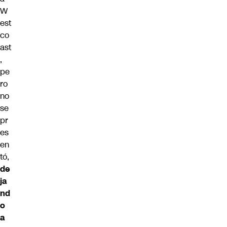
W
est
co
ast
,
pe
ro
no
se
pr
es
en
tó,
de
ja
nd
o
a