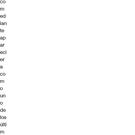
co
m
ed
ian
te
ap
ar
eci
er
a
co
m
o
un
o
de
los
últi
m