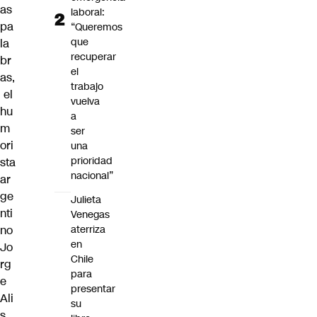
as
laboral:
pa
“Queremos
que
la
recuperar
br
el
as,
trabajo
el
vuelva
hu
a
m
ser
ori
una
prioridad
sta
nacional”
ar
ge
Julieta
nti
Venegas
aterriza
no
en
Jo
Chile
rg
para
e
presentar
Ali
su
s