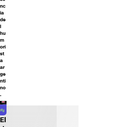
nc
ia
de
l
hu
m
ori
st
a
ar
ge
nti
no
.
El