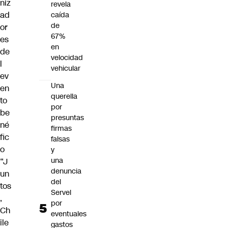
niz
revela
ad
caída
de
or
67%
es
en
de
velocidad
l
vehicular
ev
Una
en
querella
to
por
be
presuntas
né
firmas
fic
falsas
o
y
una
“
J
denuncia
un
del
tos
Servel
,
por
Ch
eventuales
ile
gastos