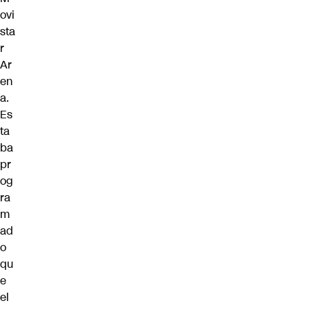
ovi
sta
r
Ar
en
a.
Es
ta
ba
pr
og
ra
m
ad
o
qu
e
el