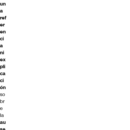
un
a
ref
er
en
ci
a
ni
ex
pli
ca
ci
ón
so
br
e
la
au
se