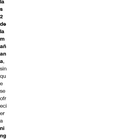
la
s
2
de
la
m
añ
an
a
,
sin
qu
e
se
ofr
eci
er
a
ni
ng