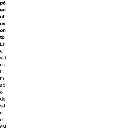
pó
en
el
ev
en
to
.
En
el
vid
eo,
fil
m
ad
o
de
sd
e
el
est