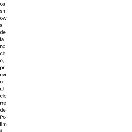
os
sh
ow
s
de
la
no
ch
e,
pr
evi
o
al
cie
rre
de
Po
lim
á