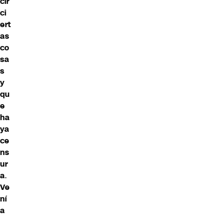
cir
ci
ert
as
co
sa
s
y
qu
e
ha
ya
ce
ns
ur
a
.
Ve
ní
a