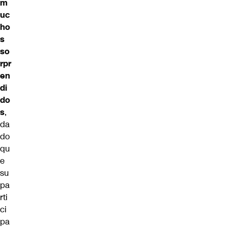
m
uc
ho
s
so
rpr
en
di
do
s
,
da
do
qu
e
su
pa
rti
ci
pa