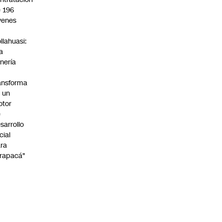
 196
venes
n
llahuasi:
a
nería
ansforma
 un
otor
e
sarrollo
cial
ra
rapacá"