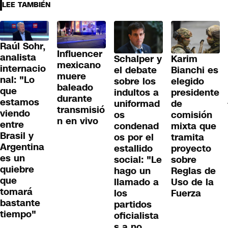
LEE TAMBIÉN
Raúl Sohr,
Influencer
analista
Schalper y
Karim
mexicano
internacio
el debate
Bianchi es
muere
nal: "Lo
sobre los
elegido
baleado
que
indultos a
presidente
durante
estamos
uniformad
de
transmisió
viendo
os
comisión
n en vivo
entre
condenad
mixta que
Brasil y
os por el
tramita
Argentina
estallido
proyecto
es un
social: "Le
sobre
quiebre
hago un
Reglas de
que
llamado a
Uso de la
tomará
los
Fuerza
bastante
partidos
tiempo"
oficialista
s a no