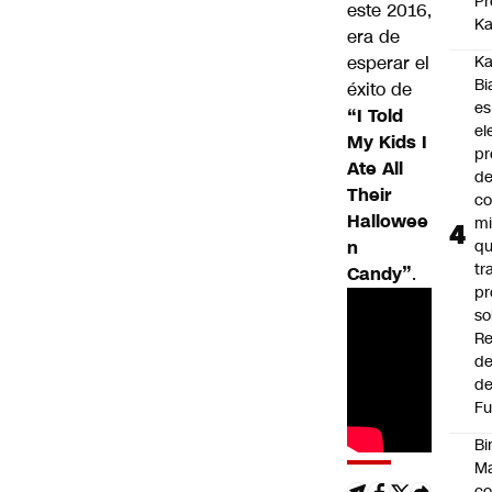
Pr
este 2016,
Ka
era de
esperar el
Ka
Bi
éxito de
es
“I Told
el
My Kids I
pr
Ate All
d
Their
co
Hallowee
mi
n
q
tr
Candy”
.
pr
so
Re
de
de
Fu
Bi
Ma
co