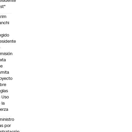
esidente
st"
rim
anchi
egido
esidente
e
misión
xta
ue
amita
oyecto
bre
glas
 Uso
 la
erza
ministro
s por
ntratación