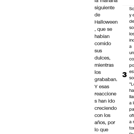
la mañana
siguiente
Sc
de
y 
d
Halloween
so
, que se
lo
habían
in
comido
a
sus
un
dulces,
c
mientras
po
es
los
so
grababan.
"L
Y esas
ha
reaccione
ll
s han ido
a 
creciendo
pa
con los
of
a 
años, por
to
lo que