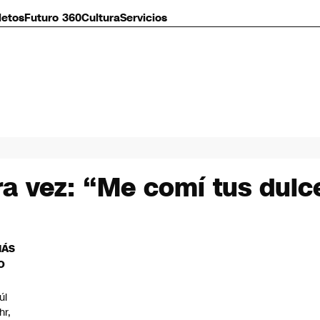
letos
Futuro 360
Cultura
Servicios
ra vez: “Me comí tus dul
MÁS
O
úl
hr,