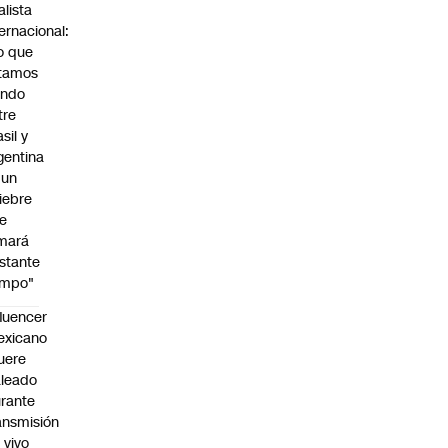
alista
ternacional:
o que
tamos
endo
tre
sil y
gentina
 un
iebre
e
mará
stante
empo"
fluencer
exicano
uere
leado
rante
ansmisión
 vivo