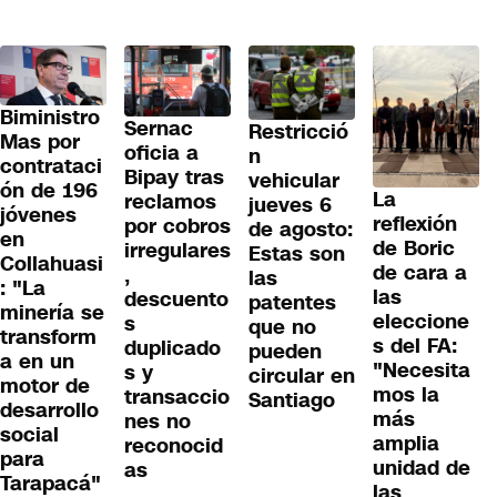
Biministro
Sernac
Restricció
Mas por
oficia a
n
contrataci
Bipay tras
vehicular
ón de 196
La
reclamos
jueves 6
jóvenes
reflexión
por cobros
de agosto:
en
de Boric
irregulares
Estas son
Collahuasi
de cara a
,
las
: "La
las
descuento
patentes
minería se
eleccione
s
que no
transform
s del FA:
duplicado
pueden
a en un
"Necesita
s y
circular en
motor de
mos la
transaccio
Santiago
desarrollo
más
nes no
social
amplia
reconocid
para
unidad de
as
Tarapacá"
las