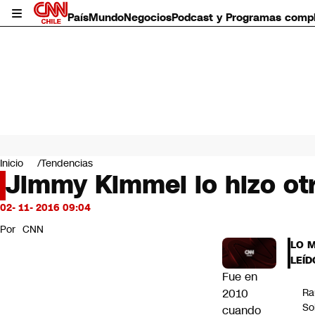
País
Mundo
Negocios
Podcast y Programas comp
País
Mundo
Inicio
Tendencias
Negocios
Jimmy Kimmel lo hizo ot
Deportes
Programas completos
02- 11- 2016 09:04
Cultura
Por
CNN
Servicios
LO 
Bits
LEÍD
CNN Data
Fue en
CNN tiempo
2010
Ra
Futuro 360
So
cuando
Opinión