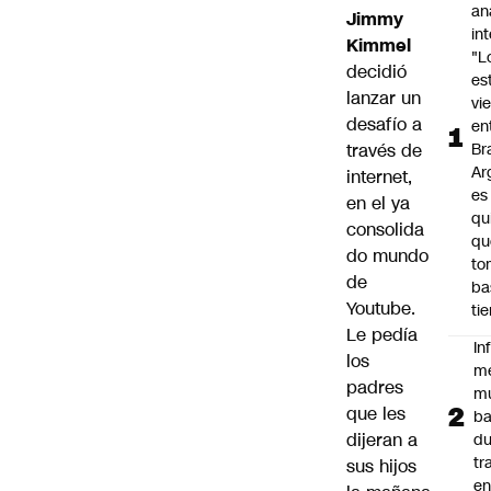
an
Jimmy
in
Kimmel
"L
decidió
es
lanzar un
vi
desafío a
en
través de
Bra
Ar
internet,
es
en el ya
qu
consolida
qu
do mundo
to
de
ba
Youtube.
ti
Le pedía
In
los
m
padres
m
que les
ba
dijeran a
du
tr
sus hijos
en