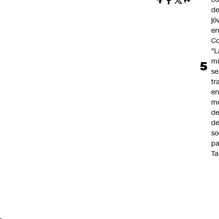
de
jó
e
Co
"L
mi
se
tr
en
m
d
de
so
pa
Ta