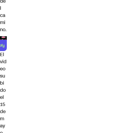
de
l
ca
mi
no.
El
vid
eo
su
bi
do
el
15
de
m
ay
o