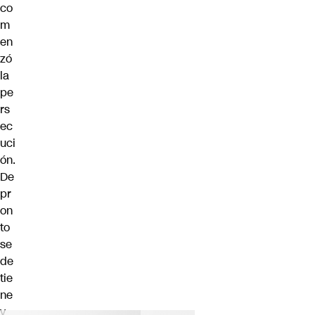
co
m
en
zó
la
pe
rs
ec
uci
ón.
De
pr
on
to
se
de
tie
ne
y