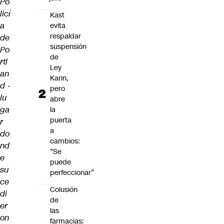
Po
licí
Kast
a
evita
respaldar
de
suspensión
Po
de
rtl
Ley
an
Karin,
d -
pero
lu
abre
ga
la
puerta
r
a
do
cambios:
nd
“Se
e
puede
su
perfeccionar”
ce
Colusión
di
de
er
las
on
farmacias: