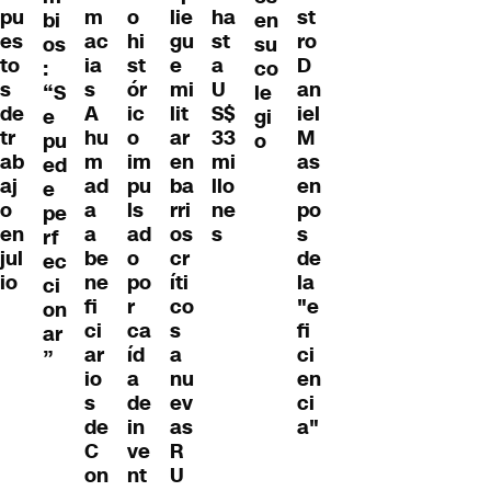
m
o
lie
st
pu
ha
en
bi
ac
hi
gu
ro
es
st
su
os
ia
st
e
D
to
a
co
:
s
ór
mi
an
s
U
le
“S
A
ic
lit
iel
de
S$
gi
e
hu
o
ar
M
tr
33
o
pu
m
im
en
as
ab
mi
ed
ad
pu
ba
en
aj
llo
e
a
ls
rri
po
o
ne
pe
a
ad
os
s
en
s
rf
be
o
cr
de
jul
ec
ne
po
íti
la
io
ci
fi
r
co
"e
on
ci
ca
s
fi
ar
ar
íd
a
ci
”
io
a
nu
en
s
de
ev
ci
de
in
as
a"
C
ve
R
on
nt
U