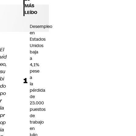
Futuro 360
MÁS
Opinión
LEÍDO
Desempleo
en
Estados
Unidos
El
baja
víd
a
eo,
4,1%
su
pese
a
bi
la
do
pérdida
po
de
r
23.000
la
puestos
pr
de
op
trabajo
en
ia
julio