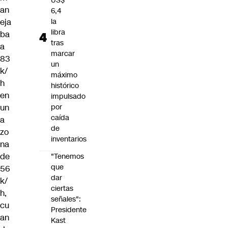
US$
an
6,4
eja
la
libra
ba
tras
a
marcar
83
un
k/
máximo
h
histórico
en
impulsado
un
por
caída
a
de
zo
inventarios
na
de
"Tenemos
que
56
dar
k/
ciertas
h,
señales":
cu
Presidente
an
Kast