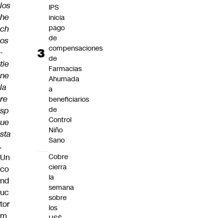
los
IPS
he
inicia
pago
ch
de
os
compensaciones
-
de
tie
Farmacias
ne
Ahumada
la
a
re
beneficiarios
de
sp
Control
ue
Niño
sta
Sano
.
Un
Cobre
cierra
co
la
nd
semana
uc
sobre
tor
los
m