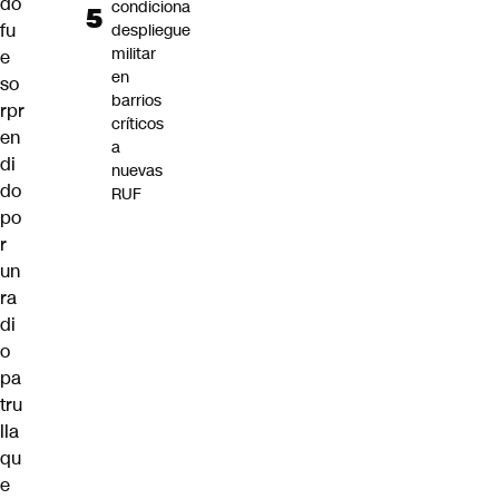
do
condiciona
fu
despliegue
militar
e
en
so
barrios
rpr
críticos
en
a
di
nuevas
do
RUF
po
r
un
ra
di
o
pa
tru
lla
qu
e