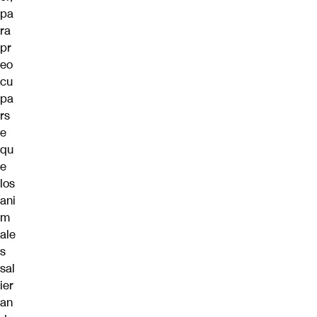
pa
ra
pr
eo
cu
pa
rs
e
qu
e
los
ani
m
ale
s
sal
ier
an