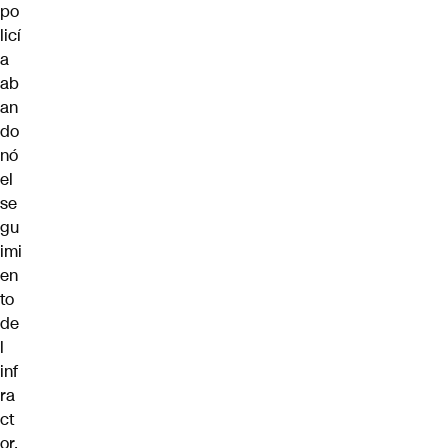
po
licí
a
ab
an
do
nó
el
se
gu
imi
en
to
de
l
inf
ra
ct
or,