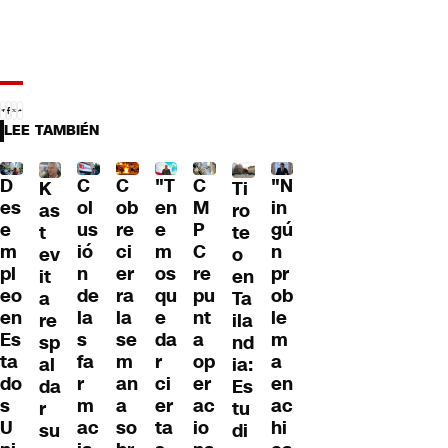
LEE TAMBIÉN
C
C
"T
"N
D
C
Ti
K
ol
ob
en
in
es
M
ro
as
us
re
e
gú
e
P
te
t
ió
ci
m
n
m
C
o
ev
n
er
os
pr
pl
re
en
it
de
ra
qu
ob
eo
pu
Ta
a
la
la
e
le
en
nt
ila
re
s
se
da
m
Es
a
nd
sp
fa
m
r
a
ta
op
ia:
al
r
an
ci
en
do
er
Es
da
m
a
er
ac
s
ac
tu
r
ac
so
ta
hi
U
io
di
su