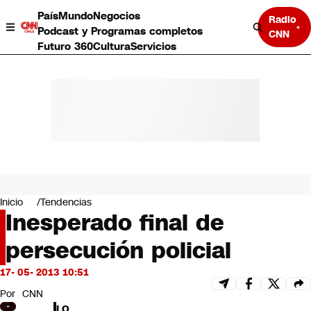
País
Mundo
Negocios
Radio
Podcast y Programas completos
CNN
Futuro 360
Cultura
Servicios
País
Mundo
Negocios
Inicio
Tendencias
Inesperado final de
Deportes
Programas completos
persecución policial
Cultura
Servicios
17- 05- 2013 10:51
Bits
CNN Data
Por
CNN
CNN tiempo
LO