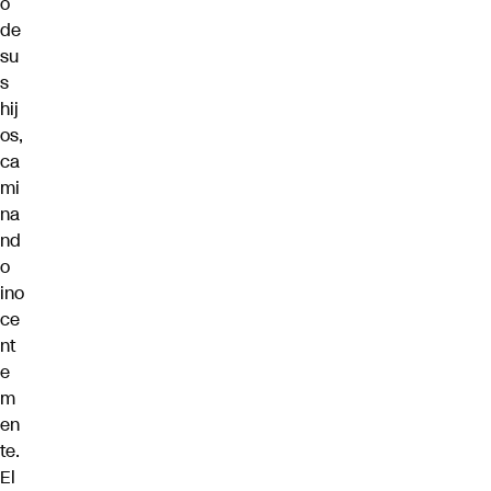
o
de
su
s
hij
os,
ca
mi
na
nd
o
ino
ce
nt
e
m
en
te.
El