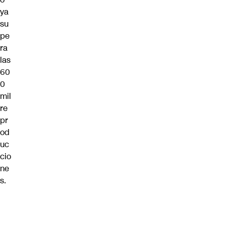
ya
su
pe
ra
las
60
0
mil
re
pr
od
uc
cio
ne
s.