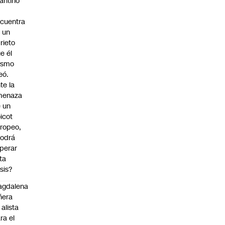
fantino
cuentra
 un
rieto
e él
ismo
eó.
te la
menaza
 un
icot
ropeo,
odrá
perar
ta
isis?
agdalena
ñera
 alista
ra el