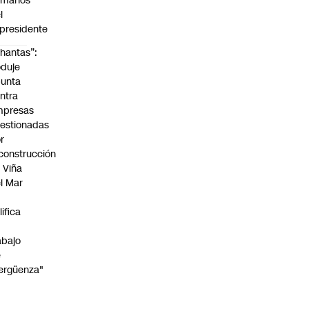
umanos”
l
presidente
hantas”:
duje
unta
ntra
mpresas
estionadas
r
construcción
 Viña
l Mar
lifica
abajo
e
ergüenza"