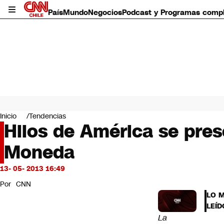
País
Mundo
Negocios
Podcast y Programas comp
País
Mundo
Inicio
Tendencias
Negocios
Hilos de América se prese
Deportes
Moneda
Programas completos
Cultura
Servicios
13- 05- 2013 16:49
Bits
Por
CNN
CNN Data
LO 
CNN tiempo
LEÍD
Futuro 360
La
Opinión