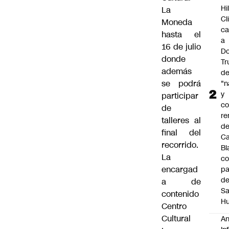
Hi
La
Cl
Moneda
ca
hasta el
a
16 de julio
Do
donde
T
además
d
se podrá
"n
y
participar
c
de
re
talleres al
de
final del
C
recorrido.
Bl
La
co
encargad
pa
d
a de
S
contenido
Hu
Centro
Cultural
An