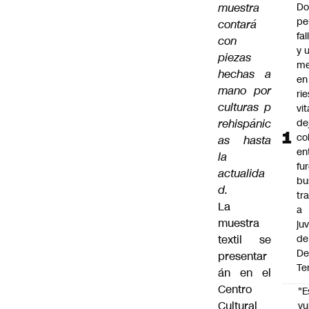
muestra
Do
pe
contará
fa
con
y 
piezas
me
hechas a
en
mano por
ri
culturas p
vit
rehispánic
de
co
as hasta
en
la
fu
actualida
bu
d.
tr
La
a
muestra
ju
textil se
de
De
presentar
Te
án en el
Centro
"E
Cultural
vu