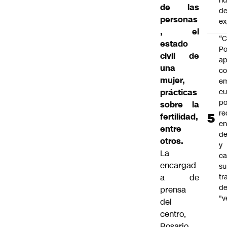
h
de las
de
personas
ex
, el
“C
estado
Po
civil de
ap
una
co
mujer,
e
cu
prácticas
po
sobre la
re
fertilidad,
en
entre
de
otros.
y
La
ca
encargad
su
tr
a de
d
prensa
"v
del
centro,
Rosario