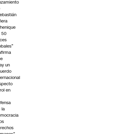
nzamiento
e
ebastián
ñera
henique
 50
ces
obales”
afirma
ue
ay un
uerdo
ternacional
specto
 rol en
fensa
 la
emocracia
los
rechos