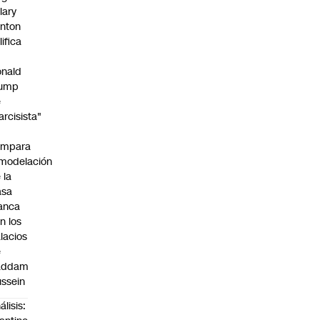
llary
inton
lifica
nald
rump
e
arcisista"
ompara
modelación
 la
asa
anca
n los
lacios
e
addam
ssein
álisis: