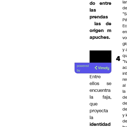
la
do entre
d
las
“S
prendas
Pi
las de
Ec
origen
m
en
apuches.
vo
gl
y 
q
“h
powered
ac
by
in
Entre
re
ellos se
al
encuentra
la
la faja,
de
de
que
d
proyecta
y 
la
de
identidad