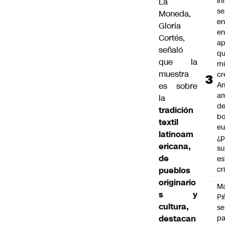
In
La
se
Moneda,
en
Gloria
en
Cortés,
ap
señaló
qu
que la
m
muestra
cr
An
es sobre
a
la
de
tradición
bo
textil
eu
latinoam
¿p
ericana,
su
de
es
cr
pueblos
originario
M
s y
Pi
cultura,
se
destacan
pa