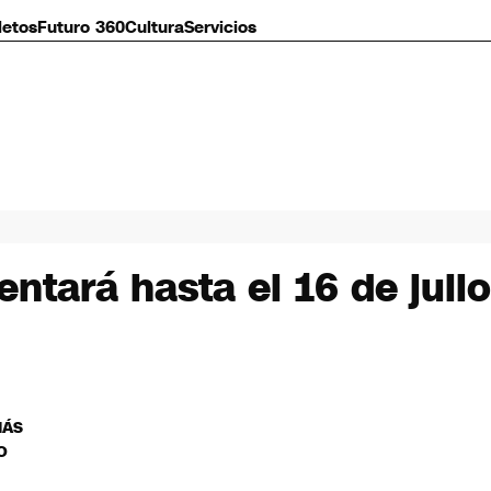
letos
Futuro 360
Cultura
Servicios
ntará hasta el 16 de julio
MÁS
O